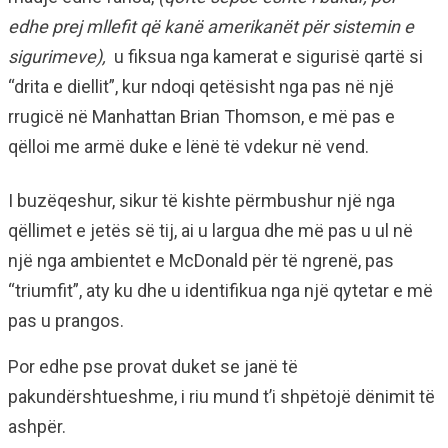
edhe prej mllefit që kanë amerikanët për sistemin e
sigurimeve),
u fiksua nga kamerat e sigurisë qartë si
“drita e diellit”, kur ndoqi qetësisht nga pas në një
rrugicë në Manhattan Brian Thomson, e më pas e
qëlloi me armë duke e lënë të vdekur në vend.
I buzëqeshur, sikur të kishte përmbushur një nga
qëllimet e jetës së tij, ai u largua dhe më pas u ul në
një nga ambientet e McDonald për të ngrenë, pas
“triumfit”, aty ku dhe u identifikua nga një qytetar e më
pas u prangos.
Por edhe pse provat duket se janë të
pakundërshtueshme, i riu mund t’i shpëtojë dënimit të
ashpër.