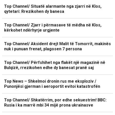
Top Channel/ Situatë alarmante nga zjarri në Klos,
qytetari: Rrezikohen dy banesa
Top Channel/ Zjarr i përmasave të mëdha në Klos,
kërkohet ndërhyrje urgjente
Top Channel/ Aksident drejt Malit të Tomorrit, makinës
nuk i punuan frenat, plagosen 7 persona
Top Channel/ Përfshihet nga flakët një magazinë në
Bulqizë, rrezikohen edhe dy banesat pranë saj
Top News – Shkelmoi dronin rus me eksploziv /
Punonjësi gjerman i aeroportit evitoi katastrofën
Top Channel/ Shkatërrim, por edhe sekuestrim! BBC:
Rusia i ka marrë mbi 34 mijë prona ukrainasve