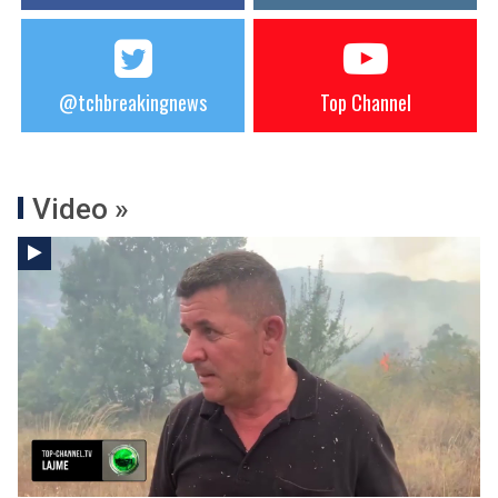
@tchbreakingnews
Top Channel
Video »