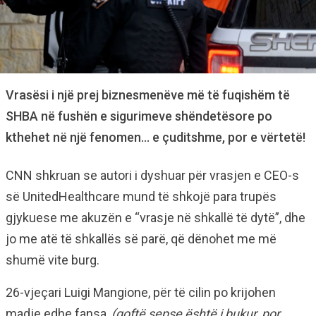
Vrasësi i një prej biznesmenëve më të fuqishëm të
SHBA në fushën e sigurimeve shëndetësore po
kthehet në një fenomen… e çuditshme, por e vërtetë!
CNN shkruan se autori i dyshuar për vrasjen e CEO-s
së UnitedHealthcare mund të shkojë para trupës
gjykuese me akuzën e “vrasje në shkallë të dytë”, dhe
jo me atë të shkallës së parë, që dënohet me më
shumë vite burg.
26-vjeçari Luigi Mangione, për të cilin po krijohen
madje edhe fansa,
(qoftë sepse është i bukur, por