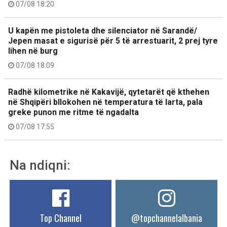
07/08 18:20
U kapën me pistoleta dhe silenciator në Sarandë/
Jepen masat e sigurisë për 5 të arrestuarit, 2 prej tyre
lihen në burg
07/08 18:09
Radhë kilometrike në Kakavijë, qytetarët që kthehen
në Shqipëri bllokohen në temperatura të larta, pala
greke punon me ritme të ngadalta
07/08 17:55
Na ndiqni:
Top Channel
@topchannelalbania