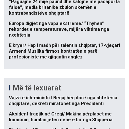
“Paguajnë 24 mijë paund dhe kalojnë me pasaporta
false”, media britanike zbulon skemën e
kontrabandistëve shqiptarë
Europa digjet nga vapa ekstreme/ “Thyhen”
rekordet e temperaturave, mijëra viktima nga
nxehtësia
E kryer/ Hap i madh për talentin shqiptar, 17-vjeçari
Armend Muslika firmos kontratën e parë
profesioniste me gjigantin anglez
Më të lexuarat
Vajza e ish-ministrit Beqaj heq dorë nga shtetësia
shqiptare, dekreti miratohet nga Presidenti
Aksident tragjik në Greqi/ Makina përplaset me
kamionin, humbin jetën nënë e bir nga Shqipëria