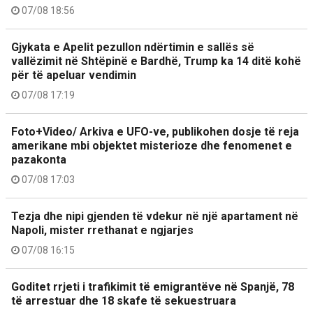
07/08 18:56
Gjykata e Apelit pezullon ndërtimin e sallës së
vallëzimit në Shtëpinë e Bardhë, Trump ka 14 ditë kohë
për të apeluar vendimin
07/08 17:19
Foto+Video/ Arkiva e UFO-ve, publikohen dosje të reja
amerikane mbi objektet misterioze dhe fenomenet e
pazakonta
07/08 17:03
Tezja dhe nipi gjenden të vdekur në një apartament në
Napoli, mister rrethanat e ngjarjes
07/08 16:15
Goditet rrjeti i trafikimit të emigrantëve në Spanjë, 78
të arrestuar dhe 18 skafe të sekuestruara