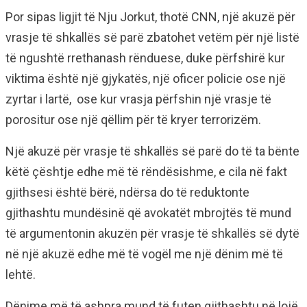
Por sipas ligjit të Nju Jorkut, thotë CNN, një akuzë për
vrasje të shkallës së parë zbatohet vetëm për një listë
të ngushtë rrethanash rënduese, duke përfshirë kur
viktima është një gjykatës, një oficer policie ose një
zyrtar i lartë, ose kur vrasja përfshin një vrasje të
porositur ose një qëllim për të kryer terrorizëm.
Një akuzë për vrasje të shkallës së parë do të ta bënte
këtë çështje edhe më të rëndësishme, e cila në fakt
gjithsesi është bërë, ndërsa do të reduktonte
gjithashtu mundësinë që avokatët mbrojtës të mund
të argumentonin akuzën për vrasje të shkallës së dytë
në një akuzë edhe më të vogël me një dënim më të
lehtë.
Dënime më të ashpra mund të futen gjithashtu në lojë