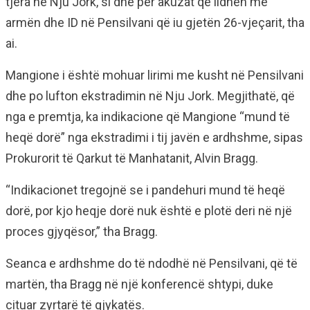
tjera në Nju Jork, si dhe për akuzat që lidhen me
armën dhe ID në Pensilvani që iu gjetën 26-vjeçarit, tha
ai.
Mangione i është mohuar lirimi me kusht në Pensilvani
dhe po lufton ekstradimin në Nju Jork. Megjithatë, që
nga e premtja, ka indikacione që Mangione “mund të
heqë dorë” nga ekstradimi i tij javën e ardhshme, sipas
Prokurorit të Qarkut të Manhatanit, Alvin Bragg.
“Indikacionet tregojnë se i pandehuri mund të heqë
dorë, por kjo heqje dorë nuk është e plotë deri në një
proces gjyqësor,” tha Bragg.
Seanca e ardhshme do të ndodhë në Pensilvani, që të
martën, tha Bragg në një konferencë shtypi, duke
cituar zyrtarë të gjykatës.