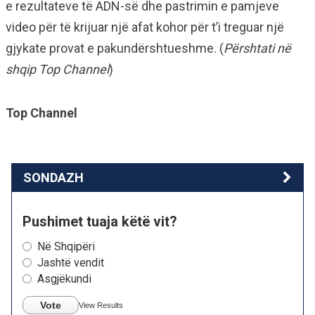
e rezultateve të ADN-së dhe pastrimin e pamjeve
video për të krijuar një afat kohor për t’i treguar një
gjykate provat e pakundërshtueshme. (
Përshtati në
shqip Top Channel
)
Top Channel
SONDAZH
Pushimet tuaja këtë vit?
Në Shqipëri
Jashtë vendit
Asgjëkundi
Vote
View Results