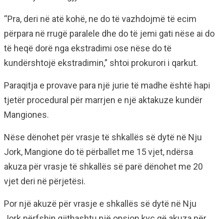
“Pra, deri në atë kohë, ne do të vazhdojmë të ecim
përpara në rrugë paralele dhe do të jemi gati nëse ai do
të heqë dorë nga ekstradimi ose nëse do të
kundërshtojë ekstradimin,” shtoi prokurori i qarkut.
Paraqitja e provave para një jurie të madhe është hapi
tjetër procedural për marrjen e një aktakuze kundër
Mangiones.
Nëse dënohet për vrasje të shkallës së dytë në Nju
Jork, Mangione do të përballet me 15 vjet, ndërsa
akuza për vrasje të shkallës së parë dënohet me 20
vjet deri në përjetësi.
Por një akuzë për vrasje e shkallës së dytë në Nju
Jork përfshin gjithashtu një opsion kyç që akuza për