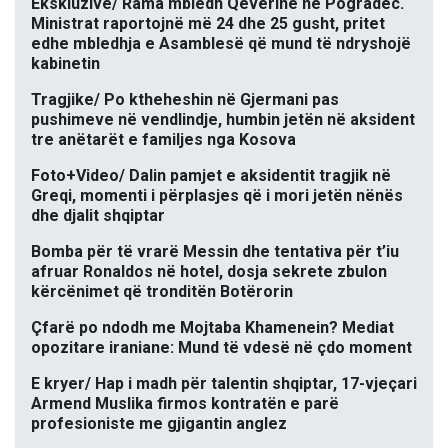
Ekskluzive/ Rama mbledh Qeverinë në Pogradec.
Ministrat raportojnë më 24 dhe 25 gusht, pritet
edhe mbledhja e Asamblesë që mund të ndryshojë
kabinetin
Tragjike/ Po ktheheshin në Gjermani pas
pushimeve në vendlindje, humbin jetën në aksident
tre anëtarët e familjes nga Kosova
Foto+Video/ Dalin pamjet e aksidentit tragjik në
Greqi, momenti i përplasjes që i mori jetën nënës
dhe djalit shqiptar
Bomba për të vrarë Messin dhe tentativa për t’iu
afruar Ronaldos në hotel, dosja sekrete zbulon
kërcënimet që tronditën Botërorin
Çfarë po ndodh me Mojtaba Khamenein? Mediat
opozitare iraniane: Mund të vdesë në çdo moment
E kryer/ Hap i madh për talentin shqiptar, 17-vjeçari
Armend Muslika firmos kontratën e parë
profesioniste me gjigantin anglez