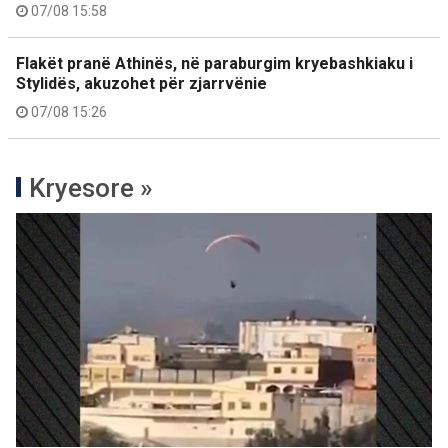
07/08 15:58
Flakët pranë Athinës, në paraburgim kryebashkiaku i
Stylidës, akuzohet për zjarrvënie
07/08 15:26
Kryesore »