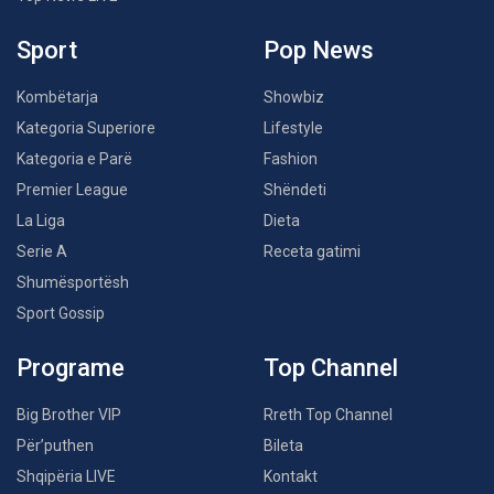
Sport
Pop News
Kombëtarja
Showbiz
Kategoria Superiore
Lifestyle
Kategoria e Parë
Fashion
Premier League
Shëndeti
La Liga
Dieta
Serie A
Receta gatimi
Shumësportësh
Sport Gossip
Programe
Top Channel
Big Brother VIP
Rreth Top Channel
Për’puthen
Bileta
Shqipëria LIVE
Kontakt