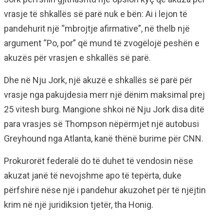
vrasje të shkallës së parë nuk e bën: Ai i lejon të
pandehurit një “mbrojtje afirmative”, në thelb një
argument “Po, por” që mund të zvogëlojë peshën e
akuzës për vrasjen e shkallës së parë.
Dhe në Nju Jork, një akuzë e shkallës së parë për
vrasje nga pakujdesia merr një dënim maksimal prej
25 vitesh burg. Mangione shkoi në Nju Jork disa ditë
para vrasjes së Thompson nëpërmjet një autobusi
Greyhound nga Atlanta, kanë thënë burime për CNN.
Prokurorët federalë do të duhet të vendosin nëse
akuzat janë të nevojshme apo të tepërta, duke
përfshirë nëse një i pandehur akuzohet për të njëjtin
krim në një juridiksion tjetër, tha Honig.