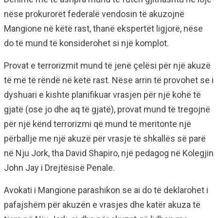
nëse prokurorët federalë vendosin të akuzojnë
Mangione në këtë rast, thanë ekspertët ligjorë, nëse
do të mund të konsiderohet si një komplot.
Provat e terrorizmit mund të jenë çelësi për një akuzë
të më të rëndë në këtë rast. Nëse arrin të provohet se i
dyshuari e kishte planifikuar vrasjen për një kohë të
gjatë (ose jo dhe aq të gjatë), provat mund të tregojnë
për një kënd terrorizmi që mund të meritonte një
përballje me një akuzë për vrasje të shkallës së parë
në Nju Jork, tha David Shapiro, një pedagog në Kolegjin
John Jay i Drejtësisë Penale.
Avokati i Mangione parashikon se ai do të deklarohet i
pafajshëm për akuzën e vrasjes dhe katër akuza të