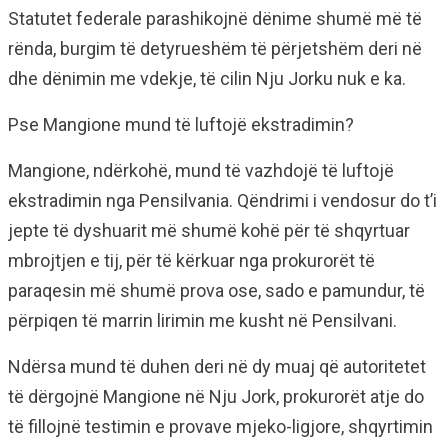
Statutet federale parashikojnë dënime shumë më të
rënda, burgim të detyrueshëm të përjetshëm deri në
dhe dënimin me vdekje, të cilin Nju Jorku nuk e ka.
Pse Mangione mund të luftojë ekstradimin?
Mangione, ndërkohë, mund të vazhdojë të luftojë
ekstradimin nga Pensilvania. Qëndrimi i vendosur do t’i
jepte të dyshuarit më shumë kohë për të shqyrtuar
mbrojtjen e tij, për të kërkuar nga prokurorët të
paraqesin më shumë prova ose, sado e pamundur, të
përpiqen të marrin lirimin me kusht në Pensilvani.
Ndërsa mund të duhen deri në dy muaj që autoritetet
të dërgojnë Mangione në Nju Jork, prokurorët atje do
të fillojnë testimin e provave mjeko-ligjore, shqyrtimin