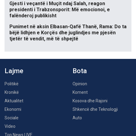
Gjesti i veçantë i Muçit ndaj Salah, reagon
presidenti i Trabzonsporit: Më emocionoi, e
falënderoj publikisht
Punimet në aksin Elbasan-Qafë Thanë, Rama: Do ta
bëjë lidhjen e Korçës dhe juglindjes me pjesën
tjetër të vendit, më të shpejtë
Lajme
Bota
Politikë
Opinion
Kronikë
Koment
Aktualitet
Kosova dhe Rajoni
Ekonomi
Shkencë dhe Teknologji
Sociale
Auto
Video
Top News LIVE