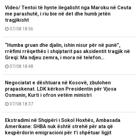
Video/ Tentoi të hynte ilegalisht nga Maroku në Ceuta
me parashutë, i riu bie në det dhe humb jetën
tragjikisht
07/08 18:56
“Humba gruan dhe djalin, ishin nisur për në punë”,
rrëfimi rrëqethës i shqiptarit pas aksidentit tragjik në
Greqi: Ma ndjeu zemra, i mora në telefon…
07/08 18:48
Negociatat e dështuara në Kosovë, zbulohen
prapaskenat. LDK kërkon Presidentin për Vjosa
Osmanin, Kurti i ofron vetëm ministri
07/08 18:37
Ekstradimi në Shqipëri i Sokol Hoxhës, Ambasada
Amerikane: SHBA nuk është strehë për ata që
keqpërdorin emigracioni për t’i shpëtuar ligjit