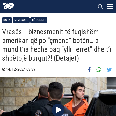
BOTA
KRYESORE
TË FUNDIT
Vrasësi i biznesmenit të fuqishëm
amerikan që po “çmend” botën… a
mund t’ia hedhë paq “ylli i errët” dhe t’i
shpëtojë burgut?! (Detajet)
14/12/2024 08:39