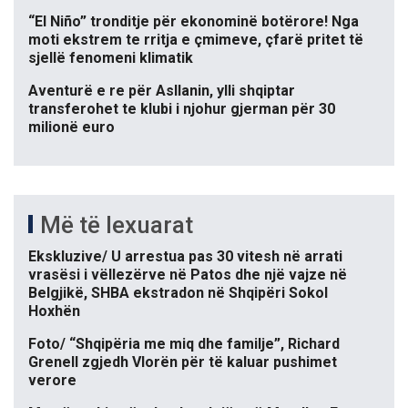
“El Niño” tronditje për ekonominë botërore! Nga
moti ekstrem te rritja e çmimeve, çfarë pritet të
sjellë fenomeni klimatik
Aventurë e re për Asllanin, ylli shqiptar
transferohet te klubi i njohur gjerman për 30
milionë euro
Më të lexuarat
Ekskluzive/ U arrestua pas 30 vitesh në arrati
vrasësi i vëllezërve në Patos dhe një vajze në
Belgjikë, SHBA ekstradon në Shqipëri Sokol
Hoxhën
Foto/ “Shqipëria me miq dhe familje”, Richard
Grenell zgjedh Vlorën për të kaluar pushimet
verore