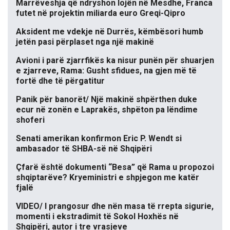
Marrëveshja që ndryshon lojën në Mesdhe, Franca
futet në projektin miliarda euro Greqi-Qipro
Aksident me vdekje në Durrës, këmbësori humb
jetën pasi përplaset nga një makinë
Avioni i parë zjarrfikës ka nisur punën për shuarjen
e zjarreve, Rama: Gusht sfidues, na gjen më të
fortë dhe të përgatitur
Panik për banorët/ Një makinë shpërthen duke
ecur në zonën e Laprakës, shpëton pa lëndime
shoferi
Senati amerikan konfirmon Eric P. Wendt si
ambasador të SHBA-së në Shqipëri
Çfarë është dokumenti “Besa” që Rama u propozoi
shqiptarëve? Kryeministri e shpjegon me katër
fjalë
VIDEO/ I prangosur dhe nën masa të rrepta sigurie,
momenti i ekstradimit të Sokol Hoxhës në
Shqipëri, autor i tre vrasjeve