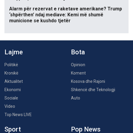
Alarm për rezervat e raketave amerikane? Trump
‘shpërthen’ ndaj mediave: Kemi më shumë
municione se kushdo tjetër
Lajme
Bota
Politikë
Opinion
Kronikë
Koment
Aktualitet
Kosova dhe Rajoni
Ekonomi
Shkencë dhe Teknologji
Sociale
Auto
Video
Top News LIVE
Sport
Pop News