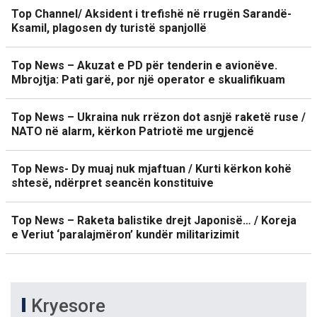
Top Channel/ Aksident i trefishë në rrugën Sarandë-
Ksamil, plagosen dy turistë spanjollë
Top News – Akuzat e PD për tenderin e avionëve.
Mbrojtja: Pati garë, por një operator e skualifikuam
Top News – Ukraina nuk rrëzon dot asnjë raketë ruse /
NATO në alarm, kërkon Patriotë me urgjencë
Top News- Dy muaj nuk mjaftuan / Kurti kërkon kohë
shtesë, ndërpret seancën konstituive
Top News – Raketa balistike drejt Japonisë… / Koreja
e Veriut ‘paralajmëron’ kundër militarizimit
Kryesore