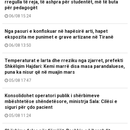
rregulla të reja, të ashpra për studentët, më të buta
për pedagogët
06/08 15:24
Nga pasuri e konfiskuar në hapësirë arti, hapet
ekspozita me punimet e grave artizane në Tiranë
06/08 13:50
Temperaturat e larta dhe rreziku nga zjarret, prefekti
Shkëlqim Hajdari: Kemi marrë disa masa parandaluese,
puna ka nisur që në muajin mars
05/08 17:47
Konsolidohet operatori publik i shërbimeve
mbështetëse shëndetësore, ministrja Sala: Cilësi e
siguri për çdo pacient
05/08 11:24