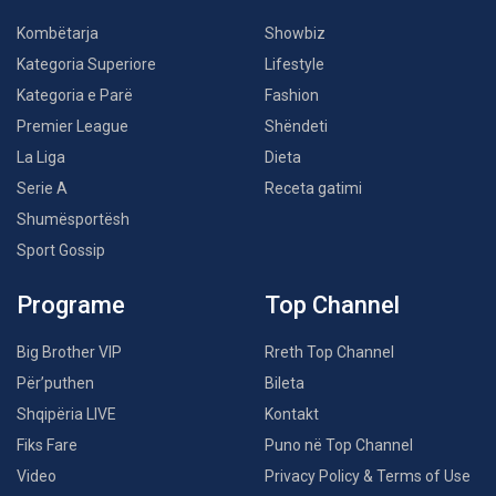
Kombëtarja
Showbiz
Kategoria Superiore
Lifestyle
Kategoria e Parë
Fashion
Premier League
Shëndeti
La Liga
Dieta
Serie A
Receta gatimi
Shumësportësh
Sport Gossip
Programe
Top Channel
Big Brother VIP
Rreth Top Channel
Për’puthen
Bileta
Shqipëria LIVE
Kontakt
Fiks Fare
Puno në Top Channel
Video
Privacy Policy & Terms of Use