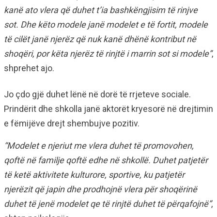
kanë ato vlera që duhet t’ia bashkëngjisim të rinjve
sot. Dhe këto modele janë modelet e të fortit, modele
të cilët janë njerëz që nuk kanë dhënë kontribut në
shoqëri, por këta njerëz të rinjtë i marrin sot si modele”
,
shprehet ajo.
Jo çdo gjë duhet lënë në dorë të rrjeteve sociale.
Prindërit dhe shkolla janë aktorët kryesorë në drejtimin
e fëmijëve drejt shembujve pozitiv.
“Modelet e njeriut me vlera duhet të promovohen,
qoftë në familje qoftë edhe në shkollë. Duhet patjetër
të ketë aktivitete kulturore, sportive, ku patjetër
njerëzit që japin dhe prodhojnë vlera për shoqërinë
duhet të jenë modelet qe të rinjtë duhet të përqafojnë”
,