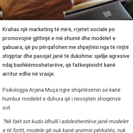
Krahas një marketing të mirë, rrjetet sociale po
promovojnë gjithnjë e më shumë dhe modelet e
gabuara, që po përqafohen me shpejtësi nga të rinjtë
shqiptar dhe pasojat janë të dukshme: sjellje agresive
ndaj bashkëmoshatarëve, që fatkeqësisht kanë
arritur edhe në vrasje.
Psikologjia Arjana Muça ngre shqetësimin se kanë
humbur modelet e duhura që i nevojiten shoqërisë
sot.
“Në fakt sot kudo idhulli i adoleshentëve janë modelet
e të fortit, modele që nuk kanë arsimin përkatës, nuk