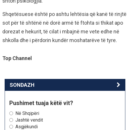
shton psikologjia.
Shqetësuese është po ashtu lehtësia që kanë të rinjtë
sot për të shtënë në dorë armë të ftohta si thikat apo
dorezat e hekurit, të cilat i mbajnë me vete edhe në
shkolla dhe i përdorin kundër moshatarëve të tyre.
Top Channel
SONDAZH
Pushimet tuaja këtë vit?
Në Shqipëri
Jashtë vendit
Asgjëkundi