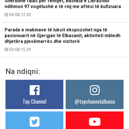
Shërbime falas për fëmijët, Bashkia e Librazhdit
ndihmon 97 vogëlushë e të rinj me aftësi të kufizuara
04/08 12:30
Parada e makinave të luksit ekspozohet nga të
pasionuarit në Gjergjan të Elbasanit, aktiviteti mbledh
dhjetëra pjesëmarrës dhe vizitorë
03/08 15:29
Na ndiqni:
Top Channel
@topchannelalbania