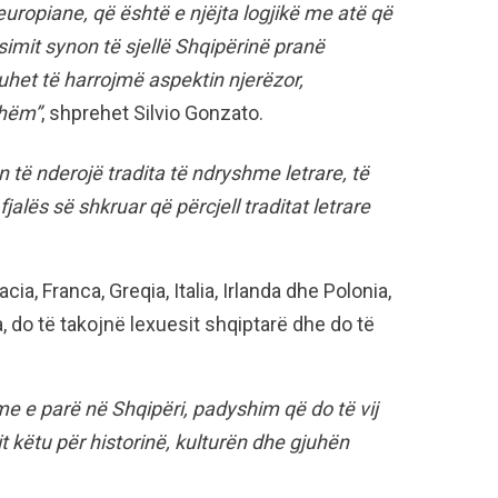
uropiane, që është e njëjta logjikë me atë që
simit synon të sjellë Shqipërinë pranë
uhet të harrojmë aspektin njerëzor,
shëm”
, shprehet Silvio Gonzato.
n të nderojë tradita të ndryshme letrare, të
fjalës së shkruar që përcjell traditat letrare
cia, Franca, Greqia, Italia, Irlanda dhe Polonia,
, do të takojnë lexuesit shqiptarë dhe do të
me e parë në Shqipëri, padyshim që do të vij
it këtu për historinë, kulturën dhe gjuhën