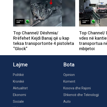
Top Channel/ Dëshmia/
Top Channel/ 
Rrëfehet Kejdi Banaj që u kap
vdes në kantie
teksa transportonte 4 pistoleta
transportua në
“Glock”
mbijetoi
Lajme
Bota
Politikë
Opinion
Kronikë
Koment
Aktualitet
Kosova dhe Rajoni
Ekonomi
Shkencë dhe Teknologji
Sociale
Auto