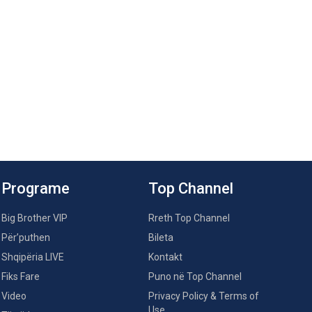
Programe
Top Channel
Big Brother VIP
Rreth Top Channel
Për’puthen
Bileta
Shqipëria LIVE
Kontakt
Fiks Fare
Puno në Top Channel
Video
Privacy Policy & Terms of
Use