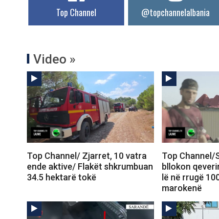
Top Channel
@topchannelalbania
Video »
Top Channel/ Zjarret, 10 vatra
Top Channel/S
ende aktive/ Flakët shkrumbuan
bllokon qeveri
34.5 hektarë tokë
lë në rrugë 10
marokenë