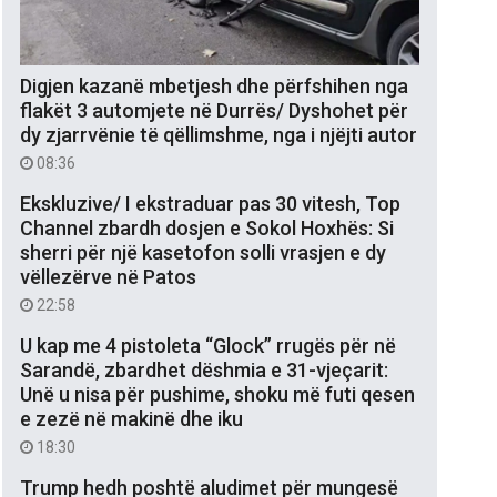
Digjen kazanë mbetjesh dhe përfshihen nga
flakët 3 automjete në Durrës/ Dyshohet për
dy zjarrvënie të qëllimshme, nga i njëjti autor
08:36
Ekskluzive/ I ekstraduar pas 30 vitesh, Top
Channel zbardh dosjen e Sokol Hoxhës: Si
sherri për një kasetofon solli vrasjen e dy
vëllezërve në Patos
22:58
U kap me 4 pistoleta “Glock” rrugës për në
Sarandë, zbardhet dëshmia e 31-vjeçarit:
Unë u nisa për pushime, shoku më futi qesen
e zezë në makinë dhe iku
18:30
Trump hedh poshtë aludimet për mungesë