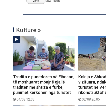
Vote
View Results
Kulturë »
Tradita e punëdores në Elbasan,
Kalaja e Shko
të moshuarat mbajnë gjallë
vizituara, nda
traditën me shtiza e furkë,
turistët në Ver
punimet kërkohen nga turistët
rikonstruktoh
04/08 12:33
02/08 20:05