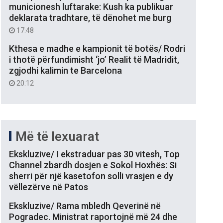
municionesh luftarake: Kush ka publikuar
deklarata tradhtare, të dënohet me burg
17:48
Kthesa e madhe e kampionit të botës/ Rodri
i thotë përfundimisht ‘jo’ Realit të Madridit,
zgjodhi kalimin te Barcelona
20:12
Më të lexuarat
Ekskluzive/ I ekstraduar pas 30 vitesh, Top
Channel zbardh dosjen e Sokol Hoxhës: Si
sherri për një kasetofon solli vrasjen e dy
vëllezërve në Patos
Ekskluzive/ Rama mbledh Qeverinë në
Pogradec. Ministrat raportojnë më 24 dhe