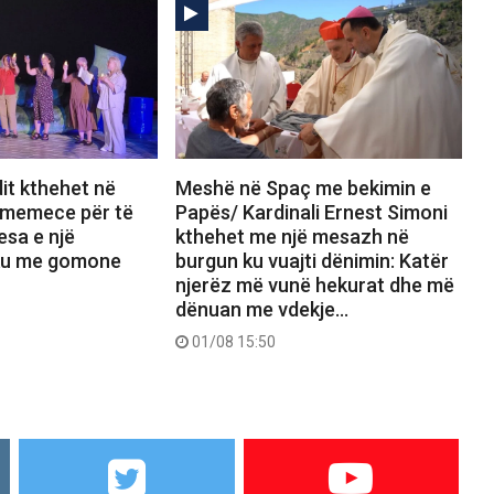
it kthehet në
Meshë në Spaç me bekimin e
 memece për të
Papës/ Kardinali Ernest Simoni
esa e një
kthehet me një mesazh në
iku me gomone
burgun ku vuajti dënimin: Katër
njerëz më vunë hekurat dhe më
dënuan me vdekje…
01/08 15:50