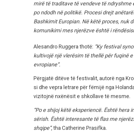
mirë të traditave të vendeve të ndryshme e
po ndodh në politikë. Procesi drejt anëtarë
Bashkimit Europian. Në këtë proces, nuk d
komunikimi mes njerëzve është i rëndësi
Alesandro Ruggera thotë:
“Ky festival syno
kultivojë një vlerësim të thellë për fuqinë e 
evropiane”.
Përgjatë ditëve të festivalit, autorë nga Kroa
si dhe vepra letrare për fëmijë nga Holanda
vizitojnë nxënësit e shkollave të mesme.
“Po e shijoj këtë eksperiencë. Është hera i
sërish. Është interesante të flas me njerëz
shqipe”
, tha Catherine Prasifka.