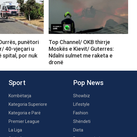
Durrës, punëtori
Top Channel/ OKB thirrje
r/ 40-vjeçari u
Moskës e Kievit/ Guterres:
 spital, por nuk
Ndalni sulmet me raketa e
dronë
Sport
Pop News
Kombëtarja
Showbiz
Kategoria Superiore
Lifestyle
Kategoria e Parë
Fashion
Premier League
Shëndeti
La Liga
Dieta