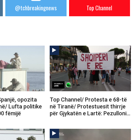
@tchbreakingnews
Top Channel
panjë, opozita
Top Channel/ Protesta e 68-të
në/ Lufta politike
në Tiranë/ Protestuesit thirrje
00 fëmijë
për Gjykatën e Lartë: Pezulloni…