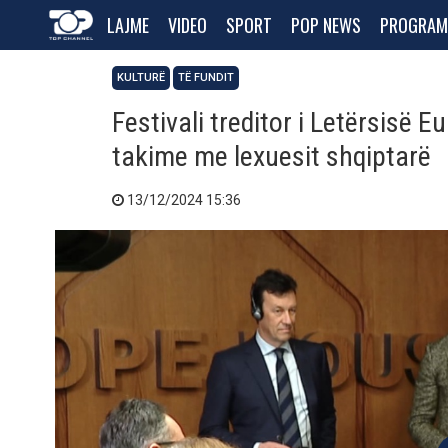
LAJME
VIDEO
SPORT
POP NEWS
PROGRAM
KULTURË
TË FUNDIT
Festivali treditor i Letërsisë E
takime me lexuesit shqiptarë
13/12/2024 15:36