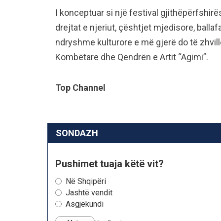
I konceptuar si një festival gjithëpërfshirë
drejtat e njeriut, çështjet mjedisore, balla
ndryshme kulturore e më gjerë do të zhvil
Kombëtare dhe Qendrën e Artit “Agimi”.
Top Channel
SONDAZH
Pushimet tuaja këtë vit?
Në Shqipëri
Jashtë vendit
Asgjëkundi