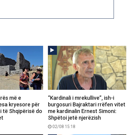
drës më e
“Kardinali i mrekullive”, ish-i
lesa kryesore për
burgosuri Bajraktari rrëfen vitet
i të Shqipërisë do
me kardinalin Ernest Simoni:
et
Shpëtoi jetë njerëzish
02/08 15:18