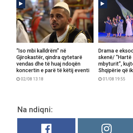
“Iso mbi kalldrëm” në
Drama e eksod
Gjirokastër, qindra qytetarë
skenë/ “Hartë
vendas dhe të huaj ndoqën
mbyturit”, kujt
koncertin e parë të këtij eventi
Shqipërie që 
02/08 13:18
01/08 19:55
Na ndiqni: