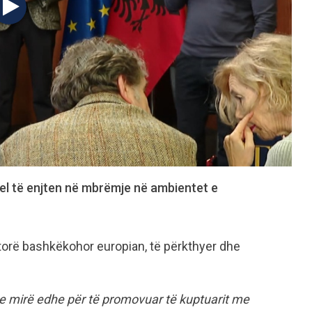
 çel të enjten në mbrëmje në ambientet e
autorë bashkëkohor europian, të përkthyer dhe
e mirë edhe për të promovuar të kuptuarit me