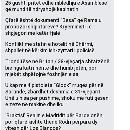
25 gusht, pritet edhe mbledhja e Asamblesë
që mund të ndryshojë kabinetin
Çfarë është dokumenti “Besa” që Rama u
propozoi shqiptarëve? Kryeministri e
shpjegon me katër fjalë
Konflikt me stafin e hotelit në Dhërmi,
shpallet në kërkim ish-zyrtari i policisë
Tronditëse në Britani/ 38-vjeçarja shtatzënë
bie nga kati i nëntë dhe humb jetën, por
mjekët shpëtojnë foshnjën e saj
U kap me 4 pistoleta “Glock” rrugës për në
Sarandë, zbardhet dëshmia e 31-vjeçarit:
Unë u nisa për pushime, shoku më futi qesen
e zezë në makinë dhe iku
‘Braktisi’ Realin e Madridit për Barcelonën,
por çfarë kishte thënë Rodri përpara dy
vitesh për Los Blancos?