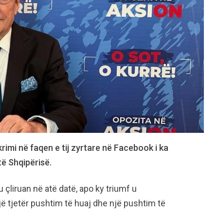
rimi në faqen e tij zyrtare në Facebook i ka
 të Shqipërisë.
 çliruan në atë datë, apo ky triumf u
ë tjetër pushtim të huaj dhe një pushtim të