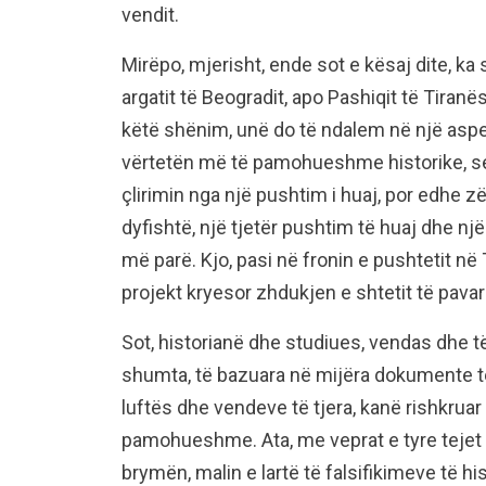
vendit.
Mirëpo, mjerisht, ende sot e kësaj dite, ka
argatit të Beogradit, apo Pashiqit të Tiran
këtë shënim, unë do të ndalem në një aspek
vërtetën më të pamohueshme historike, se 
çlirimin nga një pushtim i huaj, por edhe 
dyfishtë, një tjetër pushtim të huaj dhe n
më parë. Kjo, pasi në fronin e pushtetit në 
projekt kryesor zhdukjen e shtetit të pavar
Sot, historianë dhe studiues, vendas dhe t
shumta, të bazuara në mijëra dokumente të a
luftës dhe vendeve të tjera, kanë rishkruar 
pamohueshme. Ata, me veprat e tyre tejet t
brymën, malin e lartë të falsifikimeve të hi