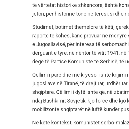
të vërtetat historike shkencore, është koha
jeton, për historinë tonë në tërësi, si dhe n
Studimet, botimet themelore të këtij çere
raporte të kohës, kanë provuar në mënyrë 
e Jugosllavisë, për interesa të serbomadh
dërguarit e tyre, në nëntor të vitit 1941, n
degë të Partisë Komuniste të Serbisë, të
Qëllimi i parë dhe më kryesor ishte krijimi i 
jugosllave në Tiranë, të drejtuar, urdhërua
shqiptare. Qëllimi i dytë ishte që, në zbat
ndaj Bashkimit Sovjetik, kjo forcë dhe kjo 
mobilizonte shqiptarët në luftë kundër pu
Në këtë kontekst, komunistët serbo-malaze