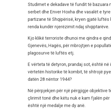
Studimet e dekadave të fundit të bazuara
serbet dhe Enver Hoxha dhe vasalët e tyre 
partizane të Shqipërisë, kryen gjatë luftë
renda kundër njerëzimit ndaj shqiptarëve.
Kjo klikë terroriste dhunoi me qindra e qi
Gjenevës, Hagës, për mbrojtjen e popullatë
plagosurve të luftës etj.
E vërteta të detyron, prandaj sot, është në i
vërtetën historike të kombit, të shtrojë pye
datën 28 nëntor 1944?
Në përpjekjen për një përgjigje objektive t
çlirimit tonë dhe këtu nuk e kam fjalën për d
është një medalje me dy anë.