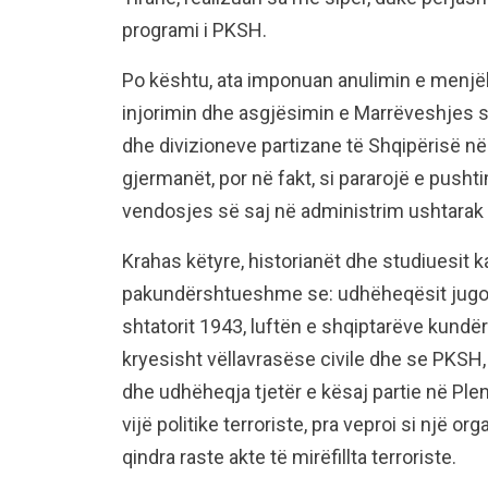
programi i PKSH.
Po kështu, ata imponuan anulimin e menj
injorimin dhe asgjësimin e Marrëveshjes s
dhe divizioneve partizane të Shqipërisë në
gjermanët, por në fakt, si pararojë e push
vendosjes së saj në administrim ushtarak 
Krahas këtyre, historianët dhe studiuesit
pakundërshtueshme se: udhëheqësit jugosl
shtatorit 1943, luftën e shqiptarëve kundë
kryesisht vëllavrasëse civile dhe se PKSH,
dhe udhëheqja tjetër e kësaj partie në Plenu
vijë politike terroriste, pra veproi si një or
qindra raste akte të mirëfillta terroriste.