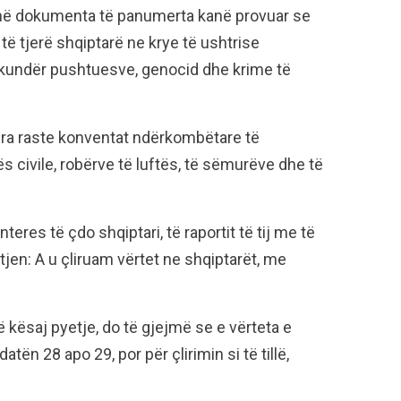
 në dokumenta të panumerta kanë provuar se
të tjerë shqiptarë ne krye të ushtrise
s kundër pushtuesve, genocid dhe krime të
ndra raste konventat ndërkombëtare të
s civile, robërve të luftës, të sëmurëve dhe të
nteres të çdo shqiptari, të raportit të tij me të
tjen: A u çliruam vërtet ne shqiptarët, me
ë kësaj pyetje, do të gjejmë se e vërteta e
atën 28 apo 29, por për çlirimin si të tillë,