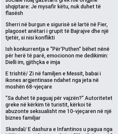
shqiptare: Je mysafir këtu, nuk duhet të
flasësh
Sherri në burgun e sigurisë së lartë në Fier,
plagoset anëtari i grupit të Bajrajve dhe një
tjetër, si nisi konflikti
Ish konkurrentja e “Për’Puthen” bëhet nënë
për herë të parë, emocionon me dedikimin:
Dielli im, gjithçka e imja
E trishtë/ Zi në familjen e Messit, babai i
ikones argjentinase ndahet nga jeta në
moshën 68-vjeçare
“Sa duhet të paguaj për vajzën?” Autoritetet
greke në kërkim të turistit, kërkoi të
abuzonte seksualisht me 10-vjeçaren në një
biznes familjar
Skandal/ E dashura e Infantinos u pagua nga