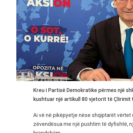
Kreu i Partisë Demokratike përmes një shk
kushtuar një artikull 80 vjetorit të Çlirimit
Ai vë në pikëpyetje nëse shqiptarët vërtet u
zëvendësua me një pushtim të dyfishtë, nj
brendshëm.