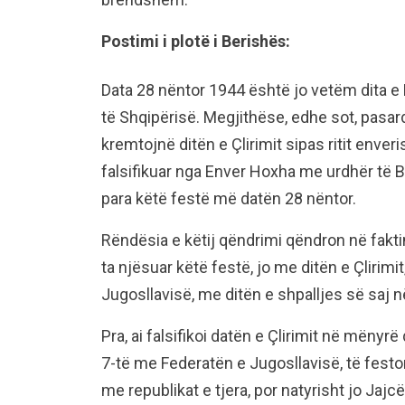
Postimi i plotë i Berishës:
Data 28 nëntor 1944 është jo vetëm dita e 
të Shqipërisë. Megjithëse, edhe sot, pasard
kremtojnë ditën e Çlirimit sipas ritit enve
falsifikuar nga Enver Hoxha me urdhër të B
para këtë festë më datën 28 nëntor.
Rëndësia e këtij qëndrimi qëndron në fakti
ta njësuar këtë festë, jo me ditën e Çliri
Jugosllavisë, me ditën e shpalljes së saj n
Pra, ai falsifikoi datën e Çlirimit në mënyr
7-të me Federatën e Jugosllavisë, të fest
me republikat e tjera, por natyrisht jo Jajc