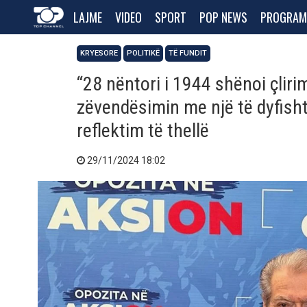
LAJME
VIDEO
SPORT
POP NEWS
PROGRAM
KRYESORE
POLITIKË
TË FUNDIT
“28 nëntori i 1944 shënoi çliri
zëvendësimin me një të dyfisht
reflektim të thellë
29/11/2024 18:02