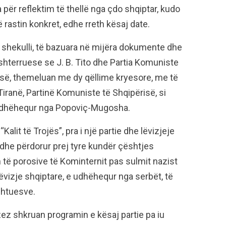
 për reflektim të thellë nga çdo shqiptar, kudo
ë rastin konkret, edhe rreth kësaj date.
k shekulli, të bazuara në mijëra dokumente dhe
shterruese se J. B. Tito dhe Partia Komuniste
isë, themeluan me dy qëllime kryesore, me të
ë Tiranë, Partinë Komuniste të Shqipërisë, si
 udhëhequr nga Popoviç-Mugosha.
“Kalit të Trojës”, pra i një partie dhe lëvizjeje
r dhe përdorur prej tyre kundër çështjes
im të porosive të Kominternit pas sulmit nazist
lëvizje shqiptare, e udhëhequr nga serbët, të
shtuesve.
z shkruan programin e kësaj partie pa iu