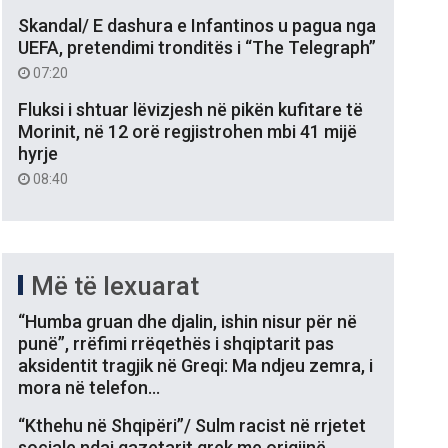
Skandal/ E dashura e Infantinos u pagua nga
UEFA, pretendimi tronditës i “The Telegraph”
07:20
Fluksi i shtuar lëvizjesh në pikën kufitare të
Morinit, në 12 orë regjistrohen mbi 41 mijë
hyrje
08:40
Më të lexuarat
“Humba gruan dhe djalin, ishin nisur për në
punë”, rrëfimi rrëqethës i shqiptarit pas
aksidentit tragjik në Greqi: Ma ndjeu zemra, i
mora në telefon…
“Kthehu në Shqipëri”/ Sulm racist në rrjetet
sociale ndaj gazetarit grek me origjinë