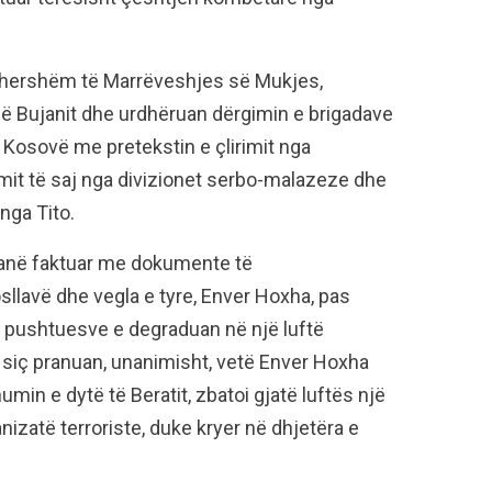
ëhershëm të Marrëveshjes së Mukjes,
ë Bujanit dhe urdhëruan dërgimin e brigadave
 Kosovë me pretekstin e çlirimit nga
timit të saj nga divizionet serbo-malazeze dhe
nga Tito.
 kanë faktuar me dokumente të
lavë dhe vegla e tyre, Enver Hoxha, pas
r pushtuesve e degraduan në një luftë
 siç pranuan, unanimisht, vetë Enver Hoxha
min e dytë të Beratit, zbatoi gjatë luftës një
ganizatë terroriste, duke kryer në dhjetëra e