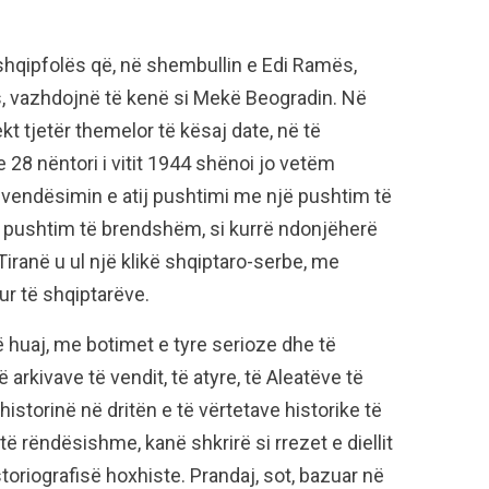
 shqipfolës që, në shembullin e Edi Ramës,
ës, vazhdojnë të kenë si Mekë Beogradin. Në
t tjetër themelor të kësaj date, në të
28 nëntori i vitit 1944 shënoi jo vetëm
zëvendësimin e atij pushtimi me një pushtim të
jë pushtim të brendshëm, si kurrë ndonjëherë
Tiranë u ul një klikë shqiptaro-serbe, me
ur të shqiptarëve.
ë huaj, me botimet e tyre serioze dhe të
rkivave të vendit, të atyre, të Aleatëve të
historinë në dritën e të vërtetave historike të
ë rëndësishme, kanë shkrirë si rrezet e diellit
storiografisë hoxhiste. Prandaj, sot, bazuar në