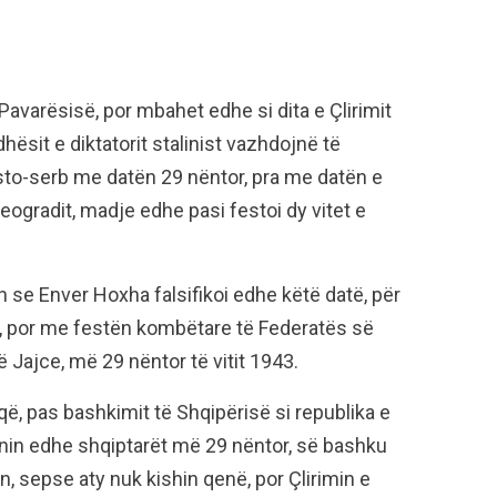
Pavarësisë, por mbahet edhe si dita e Çlirimit
hësit e diktatorit stalinist vazhdojnë të
risto-serb me datën 29 nëntor, pra me datën e
eogradit, madje edhe pasi festoi dy vitet e
n se Enver Hoxha falsifikoi edhe këtë datë, për
mit, por me festën kombëtare të Federatës së
ë Jajce, më 29 nëntor të vitit 1943.
ë që, pas bashkimit të Shqipërisë si republika e
onin edhe shqiptarët më 29 nëntor, së bashku
ën, sepse aty nuk kishin qenë, por Çlirimin e