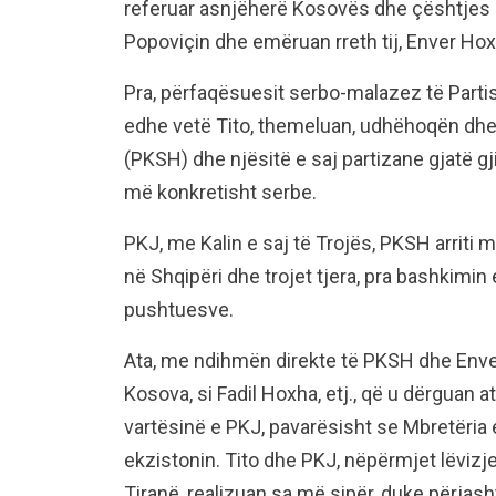
referuar asnjëherë Kosovës dhe çështjes s
Popoviçin dhe emëruan rreth tij, Enver Hox
Pra, përfaqësuesit serbo-malazez të Parti
edhe vetë Tito, themeluan, udhëhoqën dhe
(PKSH) dhe njësitë e saj partizane gjatë gji
më konkretisht serbe.
PKJ, me Kalin e saj të Trojës, PKSH arriti
në Shqipëri dhe trojet tjera, pra bashkimi
pushtuesve.
Ata, me ndihmën direkte të PKSH dhe Enve
Kosova, si Fadil Hoxha, etj., që u dërguan
vartësinë e PKJ, pavarësisht se Mbretëria e
ekzistonin. Tito dhe PKJ, nëpërmjet lëvizj
Tiranë, realizuan sa më sipër, duke përjas