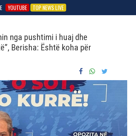
E
YOUTUBE
TOP NEWS LIVE
min nga pushtimi i huaj dhe
ë”, Berisha: Është koha për