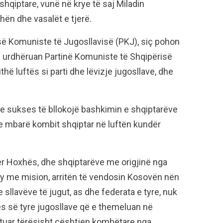
hqiptare, vunë në krye të saj Miladin
hën dhe vasalët e tjerë.
së Komuniste të Jugosllavisë (PKJ), siç pohon
 urdhëruan Partinë Komuniste të Shqipërisë
thë luftës si parti dhe lëvizje jugosllave, dhe
 me sukses të bllokojë bashkimin e shqiptarëve
n e mbarë kombit shqiptar në luftën kundër
r Hoxhës, dhe shqiptarëve me origjinë nga
 aty me mision, arritën të vendosin Kosovën nën
 sllavëve të jugut, as dhe federata e tyre, nuk
es së tyre jugosllave që e themeluan në
htuar tërësisht çështjen kombëtare nga