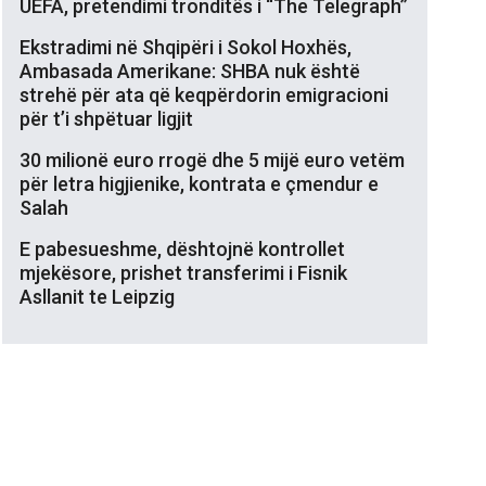
UEFA, pretendimi tronditës i “The Telegraph”
Ekstradimi në Shqipëri i Sokol Hoxhës,
Ambasada Amerikane: SHBA nuk është
strehë për ata që keqpërdorin emigracioni
për t’i shpëtuar ligjit
30 milionë euro rrogë dhe 5 mijë euro vetëm
për letra higjienike, kontrata e çmendur e
Salah
E pabesueshme, dështojnë kontrollet
mjekësore, prishet transferimi i Fisnik
Asllanit te Leipzig