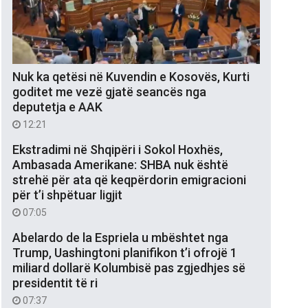
Nuk ka qetësi në Kuvendin e Kosovës, Kurti
goditet me vezë gjatë seancës nga
deputetja e AAK
12:21
Ekstradimi në Shqipëri i Sokol Hoxhës,
Ambasada Amerikane: SHBA nuk është
strehë për ata që keqpërdorin emigracioni
për t’i shpëtuar ligjit
07:05
Abelardo de la Espriela u mbështet nga
Trump, Uashingtoni planifikon t’i ofrojë 1
miliard dollarë Kolumbisë pas zgjedhjes së
presidentit të ri
07:37