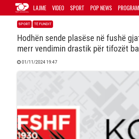
LAJME
VIDEO
SPORT
POP NEWS
PROGRAM
SPORT
TË FUNDIT
Hodhën sende plasëse në fushë gjatë
merr vendimin drastik për tifozët b
01/11/2024 19:47