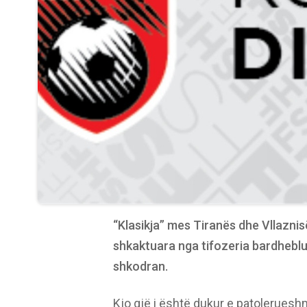
“Klasikja” mes Tiranës dhe Vllazni
shkaktuara nga tifozeria bardheblu,
shkodran.
Kjo gjë i është dukur e patolerueshm