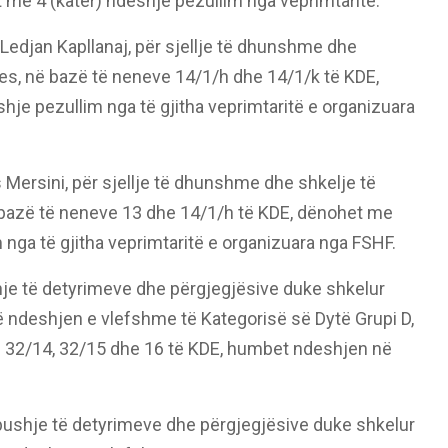
t me 4 (katër) ndeshje pezullim nga veprimtaritë.
 Ledjan Kapllanaj, për sjellje të dhunshme dhe
es, në bazë të neneve 14/1/h dhe 14/1/k të KDE,
je pezullim nga të gjitha veprimtaritë e organizuara
rs Mersini, për sjellje të dhunshme dhe shkelje të
në bazë të neneve 13 dhe 14/1/h të KDE, dënohet me
nga të gjitha veprimtaritë e organizuara nga FSHF.
je të detyrimeve dhe përgjegjësive duke shkelur
në ndeshjen e vlefshme të Kategorisë së Dytë Grupi D,
e 32/14, 32/15 dhe 16 të KDE, humbet ndeshjen në
ushje të detyrimeve dhe përgjegjësive duke shkelur