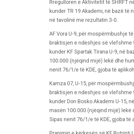
Rregulloren e Aktivitetit të SHRFT 
kunder TR 19 Akademi, në bazë të 
në tavolinë me rezultatin 3-0.
AF Vora U-9, për mospërmbushje të
braktisjen e ndeshjes së vlefshme t
kunder KF Spartak Tirana U-9, në b
100.000 (njëqind mijë) lekë dhe hum
nenit 76/1/e të KDE, gjoba të aplik
Kamza 07, U-15, për mospërmbushje
braktisjen e ndeshjes së vlefshme t
kunder Don Bosko Akademi U-15, në 
masën 100.000 (njëqind mijë) lekë 
Sipas nenit 76/1/e të KDE, gjoba të
Pranimin e kërkesës së KF Butrinti U