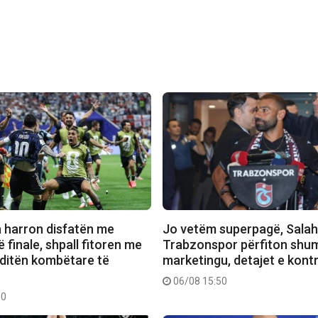
a harron disfatën me
Jo vetëm superpagë, Salah
 finale, shpall fitoren me
Trabzonspor përfiton shu
 ditën kombëtare të
marketingu, detajet e kont
06/08 15:50
00