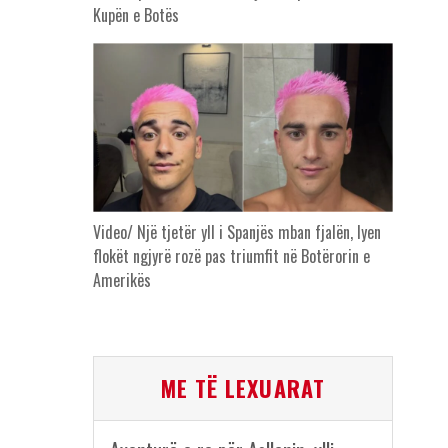
Kupën e Botës
Video/ Një tjetër yll i Spanjës mban fjalën, lyen
flokët ngjyrë rozë pas triumfit në Botërorin e
Amerikës
ME TË LEXUARAT