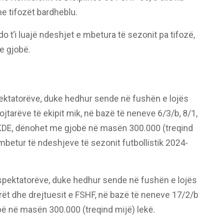
he tifozët bardheblu.
do t’i luajë ndeshjet e mbetura të sezonit pa tifozë,
e gjobë.
spektatorëve, duke hedhur sende në fushën e lojës
jtarëve të ekipit mik, në bazë të neneve 6/3/b, 8/1,
 KDE, dënohet me gjobë në masën 300.000 (treqind
mbetur të ndeshjeve të sezonit futbollistik 2024-
ë spektatorëve, duke hedhur sende në fushën e lojës
rët dhe drejtuesit e FSHF, në bazë të neneve 17/2/b
ë në masën 300.000 (treqind mijë) lekë.