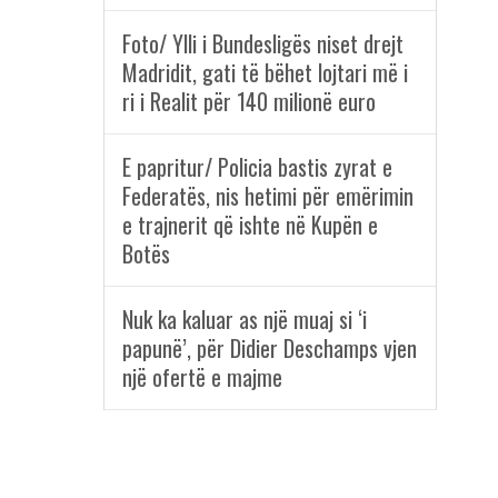
Foto/ Ylli i Bundesligës niset drejt
Madridit, gati të bëhet lojtari më i
ri i Realit për 140 milionë euro
E papritur/ Policia bastis zyrat e
Federatës, nis hetimi për emërimin
e trajnerit që ishte në Kupën e
Botës
Nuk ka kaluar as një muaj si ‘i
papunë’, për Didier Deschamps vjen
një ofertë e majme