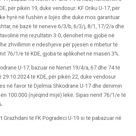
DE, për pikën 19, duke vendosur: KF Oriku U-17, për
duke hyrë në fushën e lojës dhe duke mos garantuar
shtar, në bazë të neneve 6/3/b, 6/3/j, 8/1, 17/2/a dhe
avolinë me rezultatin 3-0, dënohet me gjobë në
he zhvillimin e ndeshjeve për pjesën e mbetur të
nit 76/1/e të KDE, gjoba të aplikohet në masën 3%.
odrane U-17, bazuar në Nenet 19/4/a, 67 dhe 74 të
të 29.10.2024 të KDE, për pikën 22, duke vendosur
shjes në favor të Djelmia Shkodrane U-17 dhe dënimin
n 100.000 (njëqind mijë) lekë. Sipas nenit 76/1/e të
%.
rt Grazhdani të FK Pogradeci U-19 si të pabazuar në