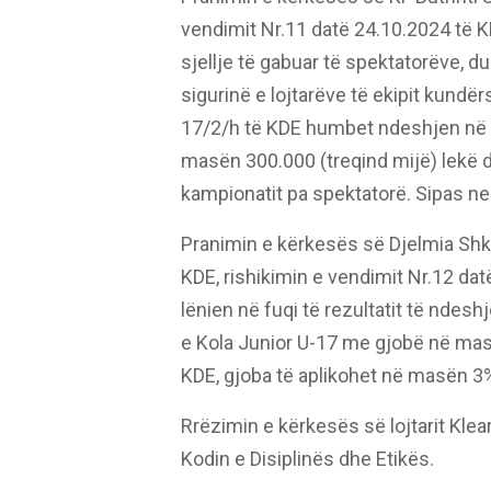
vendimit Nr.11 datë 24.10.2024 të K
sjellje të gabuar të spektatorëve, 
sigurinë e lojtarëve të ekipit kundër
17/2/h të KDE humbet ndeshjen në t
masën 300.000 (treqind mijë) lekë d
kampionatit pa spektatorë. Sipas ne
Pranimin e kërkesës së Djelmia Shk
KDE, rishikimin e vendimit Nr.12 da
lënien në fuqi të rezultatit të nde
e Kola Junior U-17 me gjobë në masë
KDE, gjoba të aplikohet në masën 3
Rrëzimin e kërkesës së lojtarit Klea
Kodin e Disiplinës dhe Etikës.