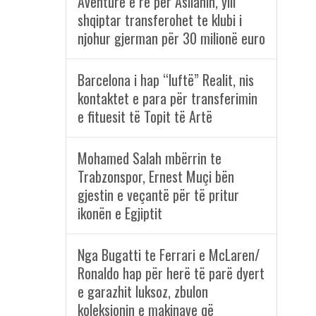
Aventurë e re për Asllanin, ylli
shqiptar transferohet te klubi i
njohur gjerman për 30 milionë euro
Barcelona i hap “luftë” Realit, nis
kontaktet e para për transferimin
e fituesit të Topit të Artë
Mohamed Salah mbërrin te
Trabzonspor, Ernest Muçi bën
gjestin e veçantë për të pritur
ikonën e Egjiptit
Nga Bugatti te Ferrari e McLaren/
Ronaldo hap për herë të parë dyert
e garazhit luksoz, zbulon
koleksionin e makinave që