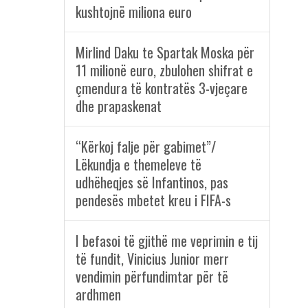
kushtojnë miliona euro
Mirlind Daku te Spartak Moska për
11 milionë euro, zbulohen shifrat e
çmendura të kontratës 3-vjeçare
dhe prapaskenat
“Kërkoj falje për gabimet”/
Lëkundja e themeleve të
udhëheqjes së Infantinos, pas
pendesës mbetet kreu i FIFA-s
I befasoi të gjithë me veprimin e tij
të fundit, Vinicius Junior merr
vendimin përfundimtar për të
ardhmen