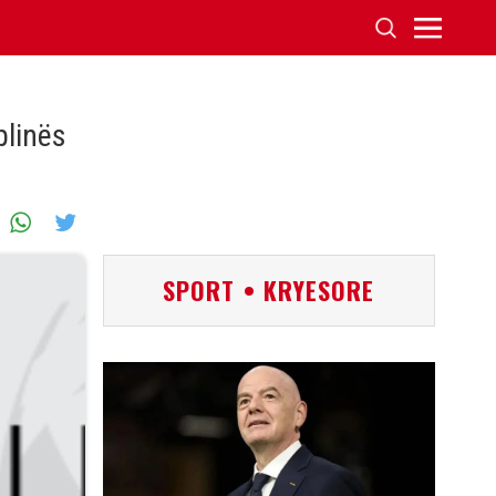
plinës
SPORT • KRYESORE