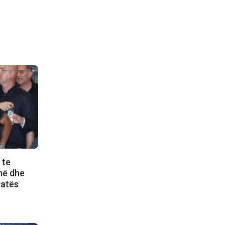
 te
më dhe
ratës