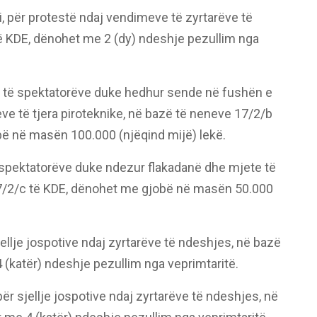
ti, për protestë ndaj vendimeve të zyrtarëve të
të KDE, dënohet me 2 (dy) ndeshje pezullim nga
ar të spektatorëve duke hedhur sende në fushën e
ve të tjera piroteknike, në bazë të neneve 17/2/b
ë në masën 100.000 (njëqind mijë) lekë.
të spektatorëve duke ndezur flakadanë dhe mjete të
 17/2/c të KDE, dënohet me gjobë në masën 50.000
sjellje jospotive ndaj zyrtarëve të ndeshjes, në bazë
 (katër) ndeshje pezullim nga veprimtaritë.
 për sjellje jospotive ndaj zyrtarëve të ndeshjes, në