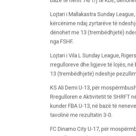
bazë të nenit 14/1/j të KDE, dënohe
Lojtari i Mallakastra Sunday League,
kërcënime ndaj zyrtarëve të ndeshj
dënohet me 13 (trembëdhjetë) ndesh
nga FSHF.
Lojtari i Vila L Sunday League, Rige
rregulloreve dhe ligjeve të lojës, 
13 (trembëdhjetë) ndeshje pezullim 
KS Ali Demi U-13, për mospërmbush
Rregulloren e Aktivitetit të SHRFT 
kunder FBA U-13, në bazë të nenev
tavolinë me rezultatin 3-0.
FC Dinamo City U-17, për mospërmb