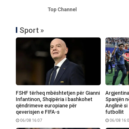
Top Channel
Sport »
FSHF tërheq mbështetjen për Gianni
Argjentin
Infantinon, Shqipëria i bashkohet
Spanjën në
qëndrimeve europiane për
Anglinë si
qeverisjen e FIFA-s
futbollit
06/08 16:07
06/08 16: