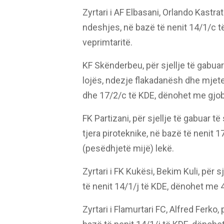
Zyrtari i AF Elbasani, Orlando Kastra
ndeshjes, në bazë të nenit 14/1/c 
veprimtaritë.
KF Skënderbeu, për sjellje të gabu
lojës, ndezje flakadanësh dhe mjete
dhe 17/2/c të KDE, dënohet me gjob
FK Partizani, për sjellje të gabuar 
tjera piroteknike, në bazë të nenit
(pesëdhjetë mijë) lekë.
Zyrtari i FK Kukësi, Bekim Kuli, për 
të nenit 14/1/j të KDE, dënohet me 4
Zyrtari i Flamurtari FC, Alfred Ferko,