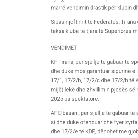
marrë vendimin drastik për klubin d
Sipas njoftimit të Federatës, Tirana 
teksa klube të tjera të Superiores m
VENDIMET
KF Tirana, për sjellje të gabuar të 
dhe duke mos garantuar sigurinë e lo
17/1, 17/2/b, 17/2/c dhe 17/2/h të
mijë) lekë dhe zhvillimin pjesës së 
2025 pa spektatorë.
AF Elbasani, për sjellje të gabuar t
si dhe duke ofenduar dhe fyer zyrta
dhe 17/2/e të KDE, dënohet me gjob