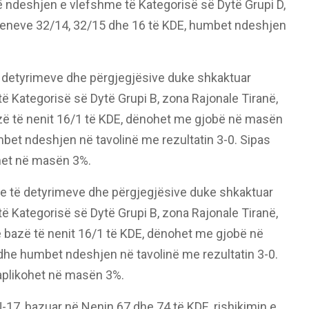
në ndeshjen e vlefshme të Kategorisë së Dytë Grupi D,
neneve 32/14, 32/15 dhe 16 të KDE, humbet ndeshjen
 detyrimeve dhe përgjegjësive duke shkaktuar
ë Kategorisë së Dytë Grupi B, zona Rajonale Tiranë,
azë të nenit 16/1 të KDE, dënohet me gjobë në masën
bet ndeshjen në tavolinë me rezultatin 3-0. Sipas
ohet në masën 3%.
 të detyrimeve dhe përgjegjësive duke shkaktuar
ë Kategorisë së Dytë Grupi B, zona Rajonale Tiranë,
bazë të nenit 16/1 të KDE, dënohet me gjobë në
dhe humbet ndeshjen në tavolinë me rezultatin 3-0.
 aplikohet në masën 3%.
-17, bazuar në Nenin 67 dhe 74 të KDE, rishikimin e