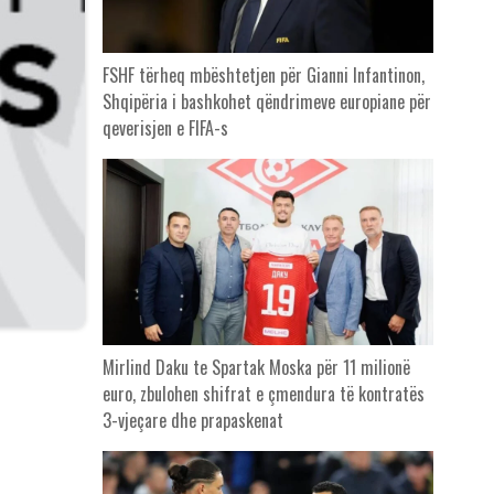
FSHF tërheq mbështetjen për Gianni Infantinon,
Shqipëria i bashkohet qëndrimeve europiane për
qeverisjen e FIFA-s
Mirlind Daku te Spartak Moska për 11 milionë
euro, zbulohen shifrat e çmendura të kontratës
3-vjeçare dhe prapaskenat