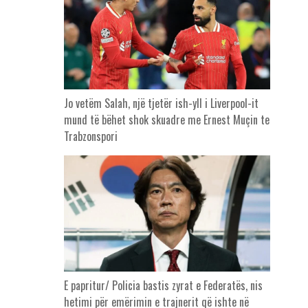
Jo vetëm Salah, një tjetër ish-yll i Liverpool-it
mund të bëhet shok skuadre me Ernest Muçin te
Trabzonspori
E papritur/ Policia bastis zyrat e Federatës, nis
hetimi për emërimin e trajnerit që ishte në