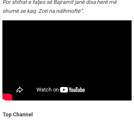
Por shifrat e faljes së Bajramit janë disa herë më
shumë se kaq. Zoti na ndihmoftë”.
Top Channel