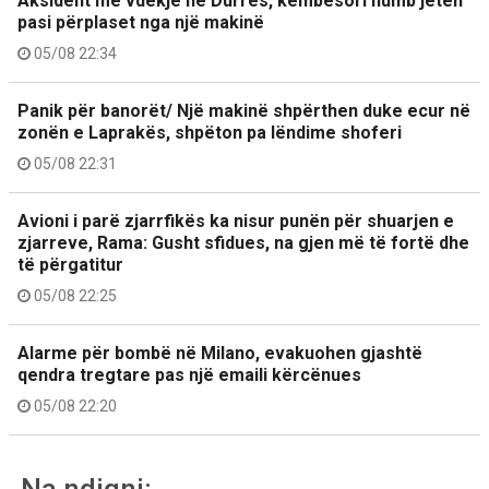
Aksident me vdekje në Durrës, këmbësori humb jetën
pasi përplaset nga një makinë
05/08 22:34
Panik për banorët/ Një makinë shpërthen duke ecur në
zonën e Laprakës, shpëton pa lëndime shoferi
05/08 22:31
Avioni i parë zjarrfikës ka nisur punën për shuarjen e
zjarreve, Rama: Gusht sfidues, na gjen më të fortë dhe
të përgatitur
05/08 22:25
Alarme për bombë në Milano, evakuohen gjashtë
qendra tregtare pas një emaili kërcënues
05/08 22:20