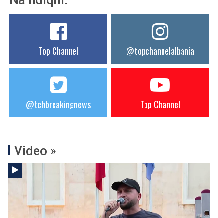
Na ndiqni:
Top Channel
@topchannelalbania
@tchbreakingnews
Top Channel
Video »