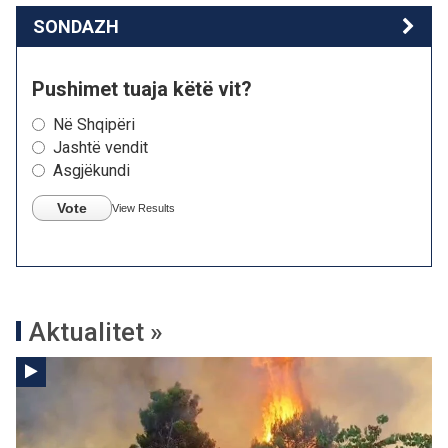
SONDAZH
Pushimet tuaja këtë vit?
Në Shqipëri
Jashtë vendit
Asgjëkundi
Vote
View Results
Aktualitet »