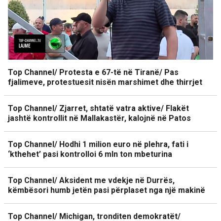
Top Channel/ Protesta e 67-të në Tiranë/ Pas
fjalimeve, protestuesit nisën marshimet dhe thirrjet
Top Channel/ Zjarret, shtatë vatra aktive/ Flakët
jashtë kontrollit në Mallakastër, kalojnë në Patos
Top Channel/ Hodhi 1 milion euro në plehra, fati i
‘kthehet’ pasi kontrolloi 6 mln ton mbeturina
Top Channel/ Aksident me vdekje në Durrës,
këmbësori humb jetën pasi përplaset nga një makinë
Top Channel/ Michigan, tronditen demokratët/