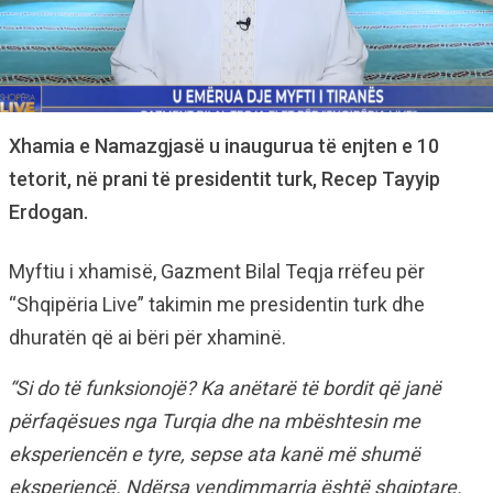
Xhamia e Namazgjasë u inaugurua të enjten e 10
tetorit, në prani të presidentit turk, Recep Tayyip
Erdogan.
Myftiu i xhamisë, Gazment Bilal Teqja rrëfeu për
“Shqipëria Live” takimin me presidentin turk dhe
dhuratën që ai bëri për xhaminë.
“Si do të funksionojë? Ka anëtarë të bordit që janë
përfaqësues nga Turqia dhe na mbështesin me
eksperiencën e tyre, sepse ata kanë më shumë
eksperiencë. Ndërsa vendimmarrja është shqiptare.