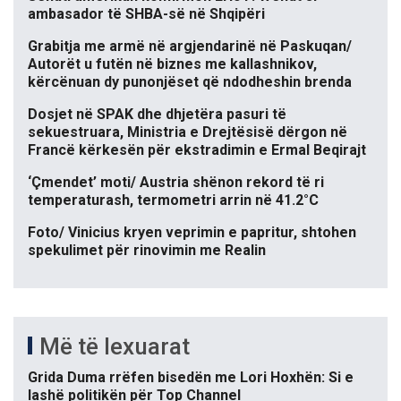
ambasador të SHBA-së në Shqipëri
Grabitja me armë në argjendarinë në Paskuqan/
Autorët u futën në biznes me kallashnikov,
kërcënuan dy punonjëset që ndodheshin brenda
Dosjet në SPAK dhe dhjetëra pasuri të
sekuestruara, Ministria e Drejtësisë dërgon në
Francë kërkesën për ekstradimin e Ermal Beqirajt
‘Çmendet’ moti/ Austria shënon rekord të ri
temperaturash, termometri arrin në 41.2°C
Foto/ Vinicius kryen veprimin e papritur, shtohen
spekulimet për rinovimin me Realin
Më të lexuarat
Grida Duma rrëfen bisedën me Lori Hoxhën: Si e
lashë politikën për Top Channel