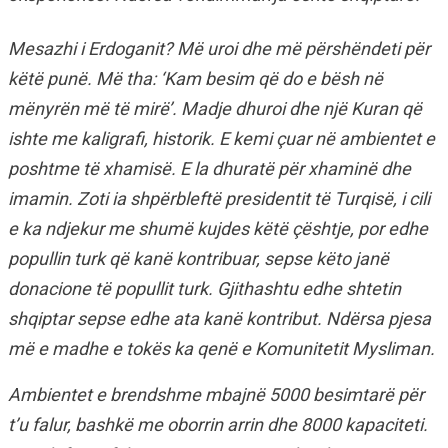
Mesazhi i Erdoganit? Më uroi dhe më përshëndeti për
këtë punë. Më tha: ‘Kam besim që do e bësh në
mënyrën më të mirë’. Madje dhuroi dhe një Kuran që
ishte me kaligrafi, historik. E kemi çuar në ambientet e
poshtme të xhamisë. E la dhuratë për xhaminë dhe
imamin. Zoti ia shpërbleftë presidentit të Turqisë, i cili
e ka ndjekur me shumë kujdes këtë çështje, por edhe
popullin turk që kanë kontribuar, sepse këto janë
donacione të popullit turk. Gjithashtu edhe shtetin
shqiptar sepse edhe ata kanë kontribut. Ndërsa pjesa
më e madhe e tokës ka qenë e Komunitetit Mysliman.
Ambientet e brendshme mbajnë 5000 besimtarë për
t’u falur, bashkë me oborrin arrin dhe 8000 kapaciteti.