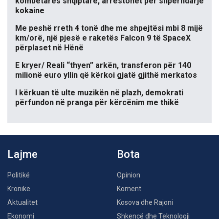
kombëtares shqiptare, arrestohet për shpërndarje
kokaine
Me peshë rreth 4 tonë dhe me shpejtësi mbi 8 mijë
km/orë, një pjesë e raketës Falcon 9 të SpaceX
përplaset në Hënë
E kryer/ Reali “thyen” arkën, transferon për 140
milionë euro yllin që kërkoi gjatë gjithë merkatos
I kërkuan të ulte muzikën në plazh, demokrati
përfundon në pranga për kërcënim me thikë
Lajme
Bota
Politikë
Opinion
Kronikë
Koment
Aktualitet
Kosova dhe Rajoni
Ekonomi
Shkencë dhe Teknologji