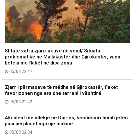
Shtatë vatra zjarri aktive në vend/ Situata
problematike në Mallakastër dhe Gjirokastër, vijon
beteja me flakët në disa zona
05/08 22:47
Zjarr i përmasave të mëdha në Gjirokastër, flakët
favorizohen nga era dhe terreni i vështirë
05/08 22:42
Aksident me vdekje në Durrës, këmbësori humb jetën
pasi përplaset nga një makinë
05/08 22:34