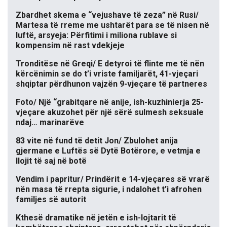
Zbardhet skema e “vejushave të zeza” në Rusi/
Martesa të rreme me ushtarët para se të nisen në
luftë, arsyeja: Përfitimi i miliona rublave si
kompensim në rast vdekjeje
Tronditëse në Greqi/ E detyroi të flinte me të nën
kërcënimin se do t’i vriste familjarët, 41-vjeçari
shqiptar përdhunon vajzën 9-vjeçare të partneres
Foto/ Një “grabitqare në anije, ish-kuzhinierja 25-
vjeçare akuzohet për një sërë sulmesh seksuale
ndaj… marinarëve
83 vite në fund të detit Jon/ Zbulohet anija
gjermane e Luftës së Dytë Botërore, e vetmja e
llojit të saj në botë
Vendim i papritur/ Prindërit e 14-vjeçares së vrarë
nën masa të rrepta sigurie, i ndalohet t’i afrohen
familjes së autorit
Kthesë dramatike në jetën e ish-lojtarit të