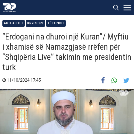
AKTUALITET
KRYESORE
TË FUNDIT
“Erdogani na dhuroi një Kuran”/ Myftiu
i xhamisë së Namazgjasë rrëfen për
“Shqipëria Live” takimin me presidentin
turk
11/10/2024 17:45