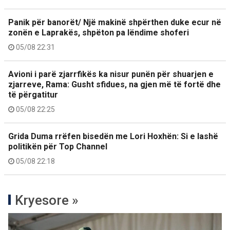
Panik për banorët/ Një makinë shpërthen duke ecur në
zonën e Laprakës, shpëton pa lëndime shoferi
05/08 22:31
Avioni i parë zjarrfikës ka nisur punën për shuarjen e
zjarreve, Rama: Gusht sfidues, na gjen më të fortë dhe
të përgatitur
05/08 22:25
Grida Duma rrëfen bisedën me Lori Hoxhën: Si e lashë
politikën për Top Channel
05/08 22:18
Kryesore »