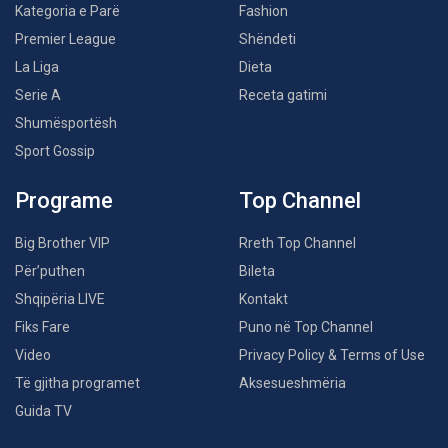
Kategoria e Parë
Fashion
Premier League
Shëndeti
La Liga
Dieta
Serie A
Receta gatimi
Shumësportësh
Sport Gossip
Programe
Top Channel
Big Brother VIP
Rreth Top Channel
Për’puthen
Bileta
Shqipëria LIVE
Kontakt
Fiks Fare
Puno në Top Channel
Video
Privacy Policy & Terms of Use
Të gjitha programet
Aksesueshmëria
Guida TV