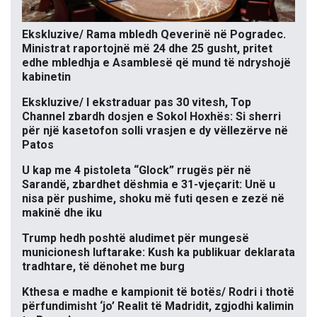
Ekskluzive/ Rama mbledh Qeverinë në Pogradec.
Ministrat raportojnë më 24 dhe 25 gusht, pritet
edhe mbledhja e Asamblesë që mund të ndryshojë
kabinetin
Ekskluzive/ I ekstraduar pas 30 vitesh, Top
Channel zbardh dosjen e Sokol Hoxhës: Si sherri
për një kasetofon solli vrasjen e dy vëllezërve në
Patos
U kap me 4 pistoleta “Glock” rrugës për në
Sarandë, zbardhet dëshmia e 31-vjeçarit: Unë u
nisa për pushime, shoku më futi qesen e zezë në
makinë dhe iku
Trump hedh poshtë aludimet për mungesë
municionesh luftarake: Kush ka publikuar deklarata
tradhtare, të dënohet me burg
Kthesa e madhe e kampionit të botës/ Rodri i thotë
përfundimisht ‘jo’ Realit të Madridit, zgjodhi kalimin