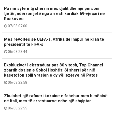
Pa me sytë e tij sherrin mes djalit dhe një personi
tjetër, ndërron jetë nga arresti kardiak 69-vjeçari në
Roskovec
07/08 07:00
Mes revoltës së UEFA-s, Afrika del hapur në krah të
presidentit të FIFA-s
06/08 23:44
Ekskluzive/ I ekstraduar pas 30 vitesh, Top Channel
zbardh dosjen e Sokol Hoxhës: Si sherri për një
kasetofon solli vrasjen e dy vëllezërve në Patos
06/08 22:58
Zbulohet një rafineri kokaine e fshehur mes bimësisë
në Itali, mes të arrestuarve edhe një shqiptar
06/08 22:55