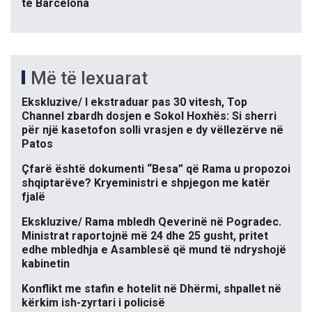
te Barcelona
Më të lexuarat
Ekskluzive/ I ekstraduar pas 30 vitesh, Top
Channel zbardh dosjen e Sokol Hoxhës: Si sherri
për një kasetofon solli vrasjen e dy vëllezërve në
Patos
Çfarë është dokumenti “Besa” që Rama u propozoi
shqiptarëve? Kryeministri e shpjegon me katër
fjalë
Ekskluzive/ Rama mbledh Qeverinë në Pogradec.
Ministrat raportojnë më 24 dhe 25 gusht, pritet
edhe mbledhja e Asamblesë që mund të ndryshojë
kabinetin
Konflikt me stafin e hotelit në Dhërmi, shpallet në
kërkim ish-zyrtari i policisë