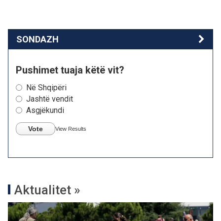
SONDAZH
Pushimet tuaja këtë vit?
Në Shqipëri
Jashtë vendit
Asgjëkundi
Vote
View Results
Aktualitet »