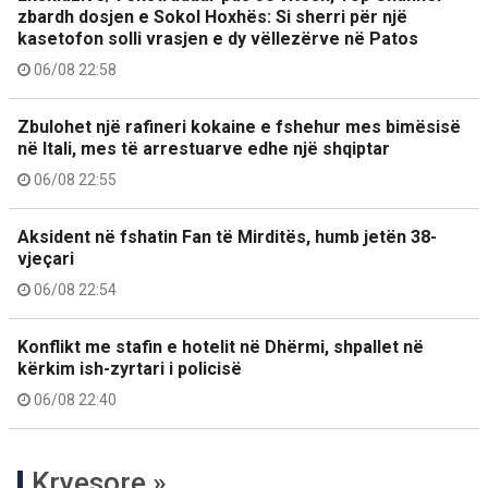
zbardh dosjen e Sokol Hoxhës: Si sherri për një
kasetofon solli vrasjen e dy vëllezërve në Patos
06/08 22:58
Zbulohet një rafineri kokaine e fshehur mes bimësisë
në Itali, mes të arrestuarve edhe një shqiptar
06/08 22:55
Aksident në fshatin Fan të Mirditës, humb jetën 38-
vjeçari
06/08 22:54
Konflikt me stafin e hotelit në Dhërmi, shpallet në
kërkim ish-zyrtari i policisë
06/08 22:40
Kryesore »