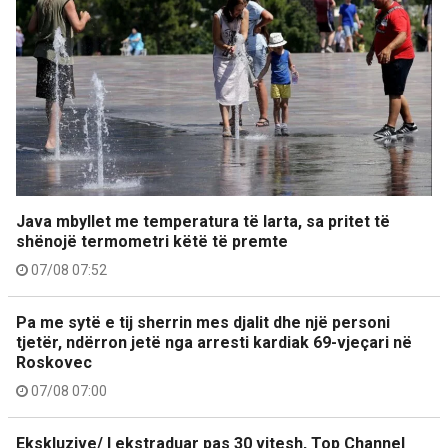
Java mbyllet me temperatura të larta, sa pritet të
shënojë termometri këtë të premte
07/08 07:52
Pa me sytë e tij sherrin mes djalit dhe një personi
tjetër, ndërron jetë nga arresti kardiak 69-vjeçari në
Roskovec
07/08 07:00
Ekskluzive/ I ekstraduar pas 30 vitesh, Top Channel