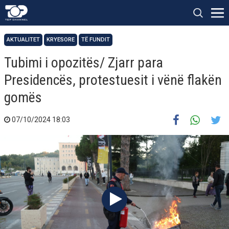
AKTUALITET
KRYESORE
TË FUNDIT
Tubimi i opozitës/ Zjarr para
Presidencës, protestuesit i vënë flakën
gomës
07/10/2024 18:03