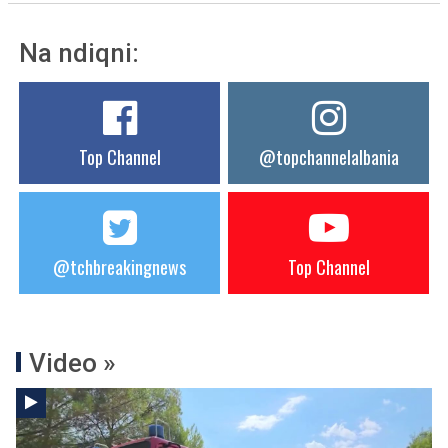
Na ndiqni:
Top Channel
@topchannelalbania
@tchbreakingnews
Top Channel
Video »