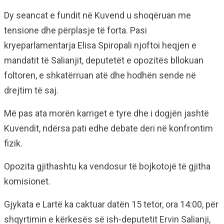
Dy seancat e fundit në Kuvend u shoqëruan me
tensione dhe përplasje të forta. Pasi
kryeparlamentarja Elisa Spiropali njoftoi heqjen e
mandatit të Salianjit, deputetët e opozitës bllokuan
foltoren, e shkatërruan atë dhe hodhën sende në
drejtim të saj.
Më pas ata morën karriget e tyre dhe i dogjën jashtë
Kuvendit, ndërsa pati edhe debate deri në konfrontim
fizik.
Opozita gjithashtu ka vendosur të bojkotojë të gjitha
komisionet.
Gjykata e Lartë ka caktuar datën 15 tetor, ora 14:00, për
shqyrtimin e kërkesës së ish-deputetit Ervin Salianji,