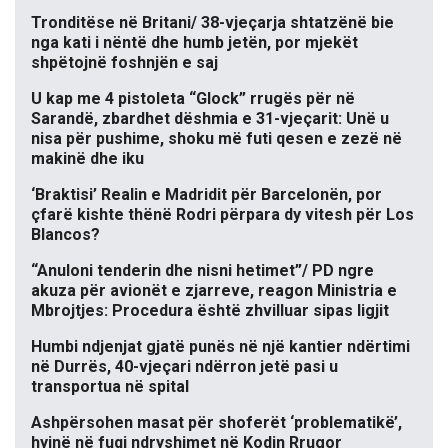
Tronditëse në Britani/ 38-vjeçarja shtatzënë bie
nga kati i nëntë dhe humb jetën, por mjekët
shpëtojnë foshnjën e saj
U kap me 4 pistoleta “Glock” rrugës për në
Sarandë, zbardhet dëshmia e 31-vjeçarit: Unë u
nisa për pushime, shoku më futi qesen e zezë në
makinë dhe iku
‘Braktisi’ Realin e Madridit për Barcelonën, por
çfarë kishte thënë Rodri përpara dy vitesh për Los
Blancos?
“Anuloni tenderin dhe nisni hetimet”/ PD ngre
akuza për avionët e zjarreve, reagon Ministria e
Mbrojtjes: Procedura është zhvilluar sipas ligjit
Humbi ndjenjat gjatë punës në një kantier ndërtimi
në Durrës, 40-vjeçari ndërron jetë pasi u
transportua në spital
Ashpërsohen masat për shoferët ‘problematikë’,
hyjnë në fuqi ndryshimet në Kodin Rrugor