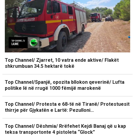
Top Channel/ Zjarret, 10 vatra ende aktive/ Flakët
shkrumbuan 34.5 hektarë tokë
Top Channel/Spanjë, opozita bllokon qeverinë/ Lufta
politike lë në rrugë 1000 fëmijë marokenë
Top Channel/ Protesta e 68-të në Tiranë/ Protestuesit
thirrje për Gjykatën e Lartë: Pezulloni…
Top Channel/ Dëshmia/ Rrëfehet Kejdi Banaj që u kap
teksa transportonte 4 pistoleta “Glock”