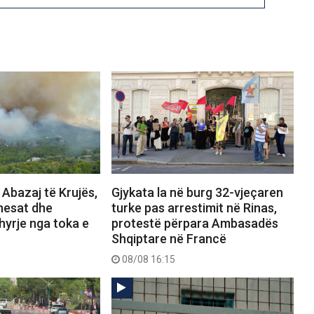
 Abazaj të Krujës,
Gjykata la në burg 32-vjeçaren
nesat dhe
turke pas arrestimit në Rinas,
hyrje nga toka e
protestë përpara Ambasadës
Shqiptare në Francë
08/08 16:15