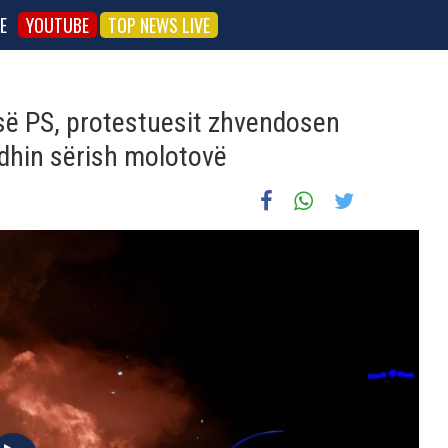
E
YOUTUBE
TOP NEWS LIVE
 së PS, protestuesit zhvendosen
dhin sërish molotovë