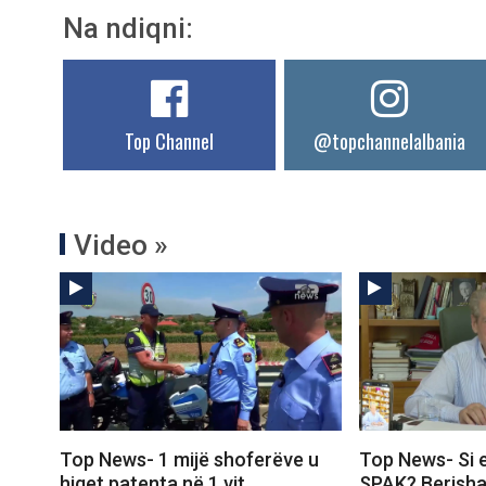
Na ndiqni:
Top Channel
@topchannelalbania
Video »
Top News- 1 mijë shoferëve u
Top News- Si 
hiqet patenta në 1 vit,
SPAK? Berisha