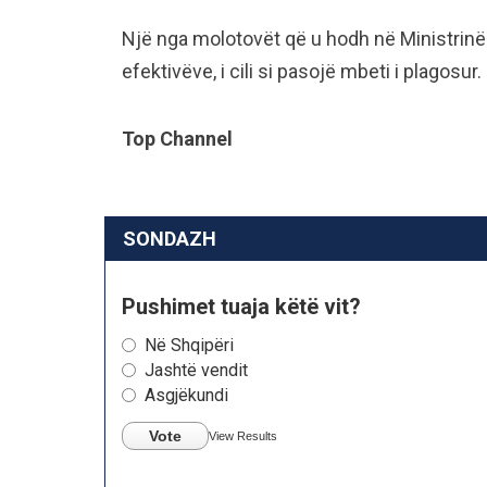
Një nga molotovët që u hodh në Ministrinë 
efektivëve, i cili si pasojë mbeti i plagosur.
Top Channel
SONDAZH
Pushimet tuaja këtë vit?
Në Shqipëri
Jashtë vendit
Asgjëkundi
Vote
View Results