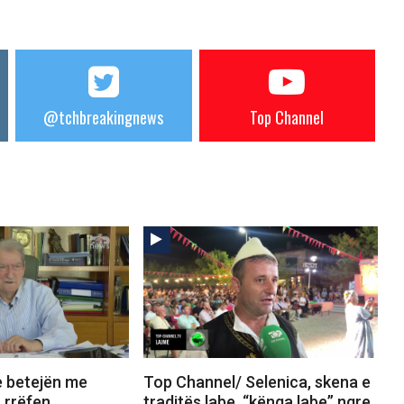
@tchbreakingnews
Top Channel
e betejën me
Top Channel/ Selenica, skena e
 rrëfen
traditës labe, “kënga labe” ngre