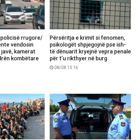
 policisë rrugore/
Përsëritja e krimit si fenomen,
jente vendosin
psikologët shpjegojnë pse ish-
 javë, kamerat
të dënuarit kryejnë vepra penale
drën kombëtare
për t’u rikthyer në burg
08/08 15:16