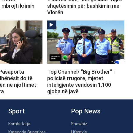
mbrojti krimin
shqetësimin për bashkimin me
Vlorën
Pasaporta
Top Channel/ “Big Brother” i
ëdhënësit do të
policisë rrugore, mjetet
ën në njoftimet
inteligjente vendosin 1.100
ra
gjoba në javë
Sport
Pop News
Kombëtarja
Showbiz
Kategoria Superiore
Lifestyle