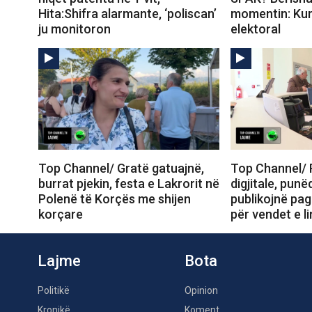
Hita:Shifra alarmante, ‘poliscan’
momentin: Kur 
ju monitoron
elektoral
Top Channel/ Gratë gatuajnë,
Top Channel/ 
burrat pjekin, festa e Lakrorit në
digjitale, pun
Polenë të Korçës me shijen
publikojnë pag
korçare
për vendet e li
Lajme
Bota
Politikë
Opinion
Kronikë
Koment