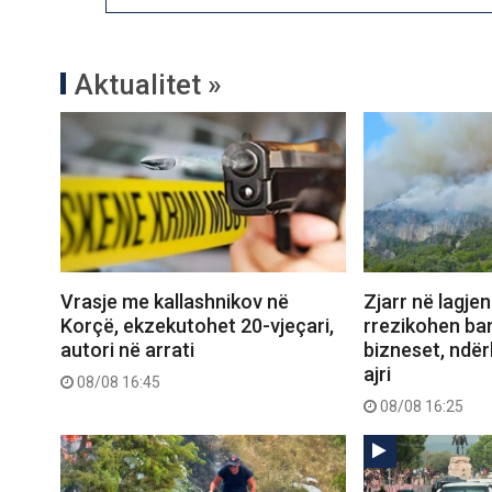
Aktualitet »
Vrasje me kallashnikov në
Zjarr në lagjen
Korçë, ekzekutohet 20-vjeçari,
rrezikohen ba
autori në arrati
bizneset, ndër
ajri
08/08 16:45
08/08 16:25