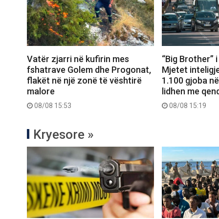
Vatër zjarri në kufirin mes
“Big Brother” i
fshatrave Golem dhe Progonat,
Mjetet intelig
flakët në një zonë të vështirë
1.100 gjoba në
malore
lidhen me qen
08/08 15:53
08/08 15:19
Kryesore »