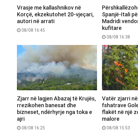
Vrasje me kallashnikov në
Përshkallëzoh
Korçë, ekzekutohet 20-vjeçari,
Spanjë-Itali p
autori në arrati
Madridi vendos
kufitare
08/08 16:45
08/08 16:38
Zjarr në lagjen Abazaj të Krujës,
Vatër zjarri në
rrezikohen banesat dhe
fshatrave Gol
bizneset, ndërhyrje nga toka e
flakët në një 
ajri
malore
08/08 16:25
08/08 15:53