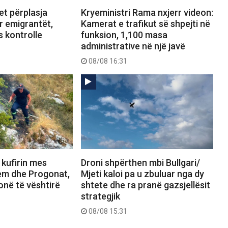
et përplasja
Kryeministri Rama nxjerr videon:
ër emigrantët,
Kamerat e trafikut së shpejti në
 kontrolle
funksion, 1,100 masa
administrative në një javë
08/08 16:31
 kufirin mes
Droni shpërthen mbi Bullgari/
em dhe Progonat,
Mjeti kaloi pa u zbuluar nga dy
zonë të vështirë
shtete dhe ra pranë gazsjellësit
strategjik
08/08 15:31