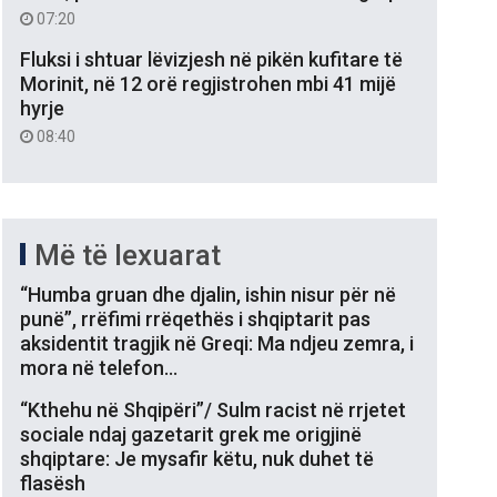
07:20
Fluksi i shtuar lëvizjesh në pikën kufitare të
Morinit, në 12 orë regjistrohen mbi 41 mijë
hyrje
08:40
Më të lexuarat
“Humba gruan dhe djalin, ishin nisur për në
punë”, rrëfimi rrëqethës i shqiptarit pas
aksidentit tragjik në Greqi: Ma ndjeu zemra, i
mora në telefon…
“Kthehu në Shqipëri”/ Sulm racist në rrjetet
sociale ndaj gazetarit grek me origjinë
shqiptare: Je mysafir këtu, nuk duhet të
flasësh