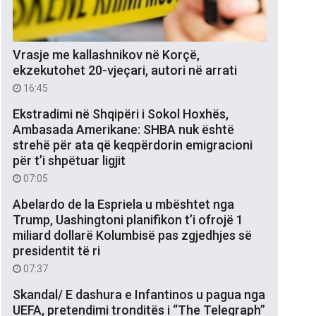
Vrasje me kallashnikov në Korçë,
ekzekutohet 20-vjeçari, autori në arrati
16:45
Ekstradimi në Shqipëri i Sokol Hoxhës,
Ambasada Amerikane: SHBA nuk është
strehë për ata që keqpërdorin emigracioni
për t’i shpëtuar ligjit
07:05
Abelardo de la Espriela u mbështet nga
Trump, Uashingtoni planifikon t’i ofrojë 1
miliard dollarë Kolumbisë pas zgjedhjes së
presidentit të ri
07:37
Skandal/ E dashura e Infantinos u pagua nga
UEFA, pretendimi tronditës i “The Telegraph”