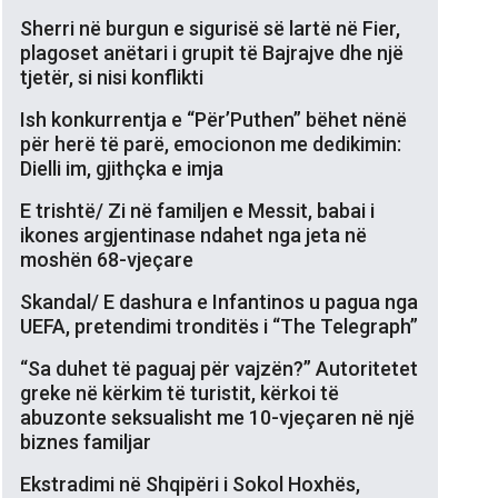
Sherri në burgun e sigurisë së lartë në Fier,
plagoset anëtari i grupit të Bajrajve dhe një
tjetër, si nisi konflikti
Ish konkurrentja e “Për’Puthen” bëhet nënë
për herë të parë, emocionon me dedikimin:
Dielli im, gjithçka e imja
E trishtë/ Zi në familjen e Messit, babai i
ikones argjentinase ndahet nga jeta në
moshën 68-vjeçare
Skandal/ E dashura e Infantinos u pagua nga
UEFA, pretendimi tronditës i “The Telegraph”
“Sa duhet të paguaj për vajzën?” Autoritetet
greke në kërkim të turistit, kërkoi të
abuzonte seksualisht me 10-vjeçaren në një
biznes familjar
Ekstradimi në Shqipëri i Sokol Hoxhës,