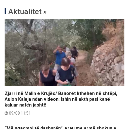
Aktualitet »
Zjarri në Malin e Krujës/ Banorët kthehen në shtëpi,
Aulon Kalaja ndan videon: Ishin në akth pasi kanë
kaluar natën jashtë
09/08 11:51
“Më ngacmoi të dashurën”, vrau me armë shokun e