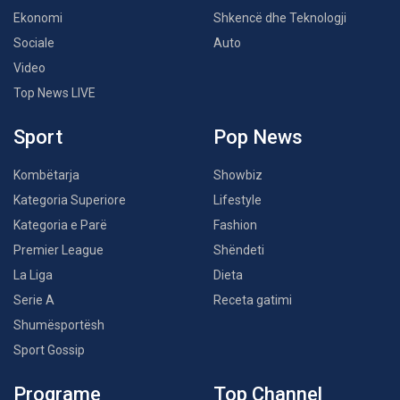
Ekonomi
Shkencë dhe Teknologji
Sociale
Auto
Video
Top News LIVE
Sport
Pop News
Kombëtarja
Showbiz
Kategoria Superiore
Lifestyle
Kategoria e Parë
Fashion
Premier League
Shëndeti
La Liga
Dieta
Serie A
Receta gatimi
Shumësportësh
Sport Gossip
Programe
Top Channel