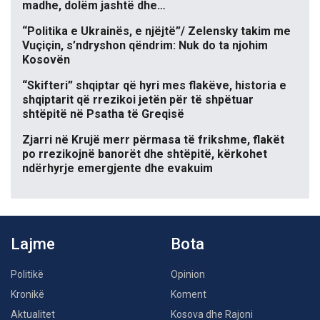
madhe, dolëm jashtë dhe…
“Politika e Ukrainës, e njëjtë”/ Zelensky takim me
Vuçiçin, s’ndryshon qëndrim: Nuk do ta njohim
Kosovën
“Skifteri” shqiptar që hyri mes flakëve, historia e
shqiptarit që rrezikoi jetën për të shpëtuar
shtëpitë në Psatha të Greqisë
Zjarri në Krujë merr përmasa të frikshme, flakët
po rrezikojnë banorët dhe shtëpitë, kërkohet
ndërhyrje emergjente dhe evakuim
Lajme
Bota
Politikë
Opinion
Kronikë
Koment
Aktualitet
Kosova dhe Rajoni