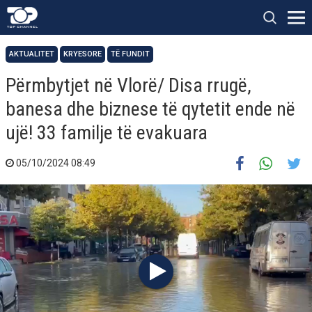
AKTUALITET
KRYESORE
TË FUNDIT
Përmbytjet në Vlorë/ Disa rrugë,
banesa dhe biznese të qytetit ende në
ujë! 33 familje të evakuara
05/10/2024 08:49