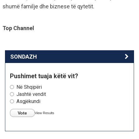
shumë familje dhe biznese të qytetit.
Top Channel
SONDAZH
Pushimet tuaja këtë vit?
Në Shqipëri
Jashtë vendit
Asgjëkundi
Vote
View Results