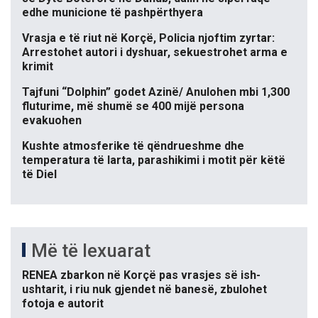
edhe municione të pashpërthyera
Vrasja e të riut në Korçë, Policia njoftim zyrtar:
Arrestohet autori i dyshuar, sekuestrohet arma e
krimit
Tajfuni “Dolphin” godet Azinë/ Anulohen mbi 1,300
fluturime, më shumë se 400 mijë persona
evakuohen
Kushte atmosferike të qëndrueshme dhe
temperatura të larta, parashikimi i motit për këtë
të Diel
Më të lexuarat
RENEA zbarkon në Korçë pas vrasjes së ish-
ushtarit, i riu nuk gjendet në banesë, zbulohet
fotoja e autorit