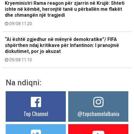
Kryeministri Rama reagon për zjarrin në Krujë: Shteti
ishte në këmbë, heronjtë tanë u përballën me flakët
dhe shmangën një tragjedi
09/08 11:20
“Ai është zgjedhur në mënyrë demokratike”/ FIFA
shpërthen ndaj kritikave për Infantinon: I pranojmë
diskutimet, por jo akuzat
09/08 11:10
Na ndiqni:
Top Channel
@topchannelalbania