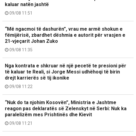
kaluar natën jashtë
09/08 11:51
“Më ngacmoi të dashurën”, vrau me armë shokun e
fëmijërisë, zbardhet dëshmia e autorit për vrasjen e
21-vjeçarit Johan Zuko
09/08 11:35
Nga kontrata e shkruar në një pecetë te presioni për
të kaluar te Reali, si Jorge Messi udhëhoqi të birin
drejt karrierës së tij ikonike
09/08 11:22
“Nuk do ta njohim Kosovën”, Ministria e Jashtme
reagon pas deklaratës së Zelenskyt në Serbi: Nuk ka
paralelizëm mes Prishtinës dhe Kievit
09/08 11:21