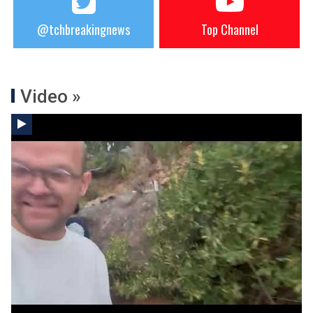
@tchbreakingnews
Top Channel
Video »