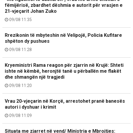
fëmijërisë, zbardhet dëshmia e autorit për vrasjen e
21-vjeçarit Johan Zuko
09/08 11:35
Rrezikonin të mbyteshin në Velipojë, Policia Kufitare
shpëton dy pushues
09/08 11:28
Kryeministri Rama reagon për zjarrin në Krujë: Shteti
ishte në këmbë, heronjtë tanë u përballën me flakët
dhe shmangën një tragjedi
09/08 11:20
Vrau 20-vjeçarin në Korçë, arrestohet pranë banesës
autori i dyshuar i krimit
09/08 11:09
Situata me zjarret në vend/ Ministria e Mbrojtjes: