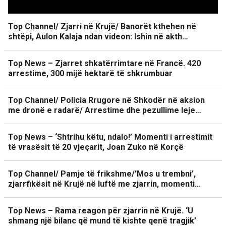
Top Channel/ Zjarri në Krujë/ Banorët kthehen në
shtëpi, Aulon Kalaja ndan videon: Ishin në akth…
Top News – Zjarret shkatërrimtare në Francë. 420
arrestime, 300 mijë hektarë të shkrumbuar
Top Channel/ Policia Rrugore në Shkodër në aksion
me dronë e radarë/ Arrestime dhe pezullime leje…
Top News – ‘Shtrihu këtu, ndalo!’ Momenti i arrestimit
të vrasësit të 20 vjeçarit, Joan Zuko në Korçë
Top Channel/ Pamje të frikshme/’Mos u trembni’,
zjarrfikësit në Krujë në luftë me zjarrin, momenti…
Top News – Rama reagon për zjarrin në Krujë. ‘U
shmang një bilanc që mund të kishte qenë tragjik’