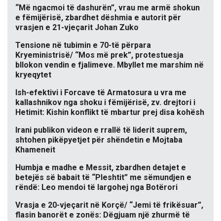
“Më ngacmoi të dashurën”, vrau me armë shokun
e fëmijërisë, zbardhet dëshmia e autorit për
vrasjen e 21-vjeçarit Johan Zuko
Tensione në tubimin e 70-të përpara
Kryeministrisë/ “Mos më prek”, protestuesja
bllokon vendin e fjalimeve. Mbyllet me marshim në
kryeqytet
Ish-efektivi i Forcave të Armatosura u vra me
kallashnikov nga shoku i fëmijërisë, zv. drejtori i
Hetimit: Kishin konflikt të mbartur prej disa kohësh
Irani publikon videon e rrallë të liderit suprem,
shtohen pikëpyetjet për shëndetin e Mojtaba
Khameneit
Humbja e madhe e Messit, zbardhen detajet e
betejës së babait të “Pleshtit” me sëmundjen e
rëndë: Leo mendoi të largohej nga Botërori
Vrasja e 20-vjeçarit në Korçë/ “Jemi të frikësuar”,
flasin banorët e zonës: Dëgjuam një zhurmë të