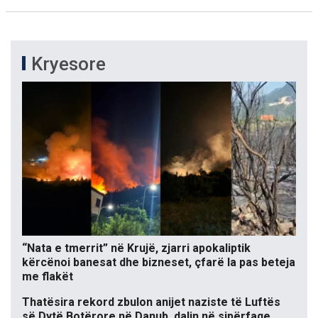
Kryesore
“Nata e tmerrit” në Krujë, zjarri apokaliptik
kërcënoi banesat dhe bizneset, çfarë la pas beteja
me flakët
Thatësira rekord zbulon anijet naziste të Luftës
së Dytë Botërore në Danub, dalin në sipërfaqe