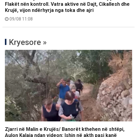
Flakët nën kontroll. Vatra aktive në Dajt, Cikallesh dhe
Krujë, vijon ndërhyrja nga toka dhe ajri
09/08 11:08
Kryesore »
Zjarri në Malin e Krujës/ Banorët kthehen në shtëpi,
Aulon Kalaja ndan videon: Ishin në akth pasi kanë