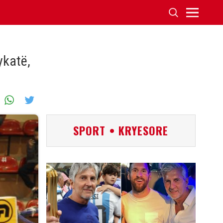
ykatë,
SPORT • KRYESORE