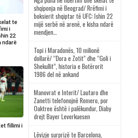
Nga puna në ndërtim dhe skelat te
shqiponja në Beograd/ Rrëfimi i
boksierit shqiptar të UFC: Ishin 22
elat te
mijë serbë në arenë, e kisha ndarë
imi i
mendjen…
shin 22
a ndarë
Topi i Maradonës, 10 milionë
dollarë/ “Dora e Zotit” dhe “Goli i
Shekullit”, historia e Botërorit
1986 del në ankand
Manovrat e Interit/ Lautaro dhe
Zanetti telefonojnë Romero, por
Oaktree është i palëkundur, Diaby
drejt Bayer Leverkuesen
 fillimi i
Lëvizje surprizë te Barcelona,