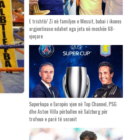
E trishtë/ Zi në familjen e Messit, babai i ikones
argjentinase ndahet nga jeta në moshën 68-
vjeçare
Superkupa e Europës vjen në Top Channel, PSG
dhe Aston Villa përballen në Salzburg për
trofeun e parë të sezonit