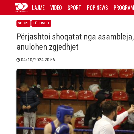
LAJME
VIDEO
SPORT
POP NEWS
PROGRAM
SPORT
TË FUNDIT
Përjashtoi shoqatat nga asambleja,
anulohen zgjedhjet
04/10/2024 20:56