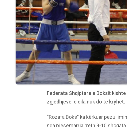
Federata Shqiptare e Boksit kishte 
zgjedhjeve, e cila nuk do të kryhet.
“Rozafa Boks” ka kërkuar pezullimi
nga pjesëmarrja rreth 9-10 shoqata t