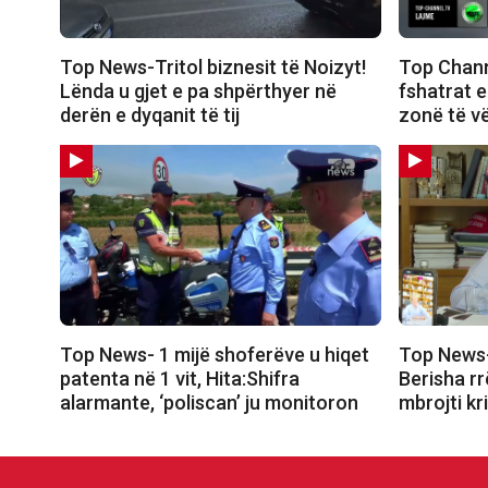
Top News-Tritol biznesit të Noizyt!
Top Channe
Lënda u gjet e pa shpërthyer në
fshatrat e
derën e dyqanit të tij
zonë të v
Top News- 1 mijë shoferëve u hiqet
Top News-
patenta në 1 vit, Hita:Shifra
Berisha r
alarmante, ‘poliscan’ ju monitoron
mbrojti kr