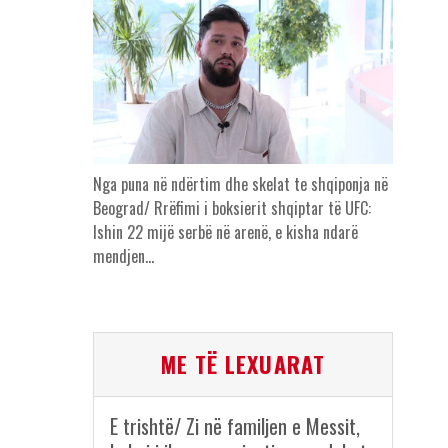
Nga puna në ndërtim dhe skelat te shqiponja në
Beograd/ Rrëfimi i boksierit shqiptar të UFC:
Ishin 22 mijë serbë në arenë, e kisha ndarë
mendjen…
ME TË LEXUARAT
E trishtë/ Zi në familjen e Messit,