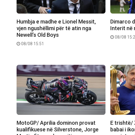
Humbja e madhe e Lionel Messit,
Dimarco dh
vjen ngushëllimi për të atin nga
Interit në
Newell’s Old Boys
08/08 15:
08/08 15:51
MotoGP/ Aprilia dominon provat
E trishtë/
kualifikuese në Silverstone, Jorge
babai i ik