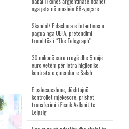
babai i ikones argjentinase ndahet
nga jeta në moshën 68-vjeçare
Skandal/ E dashura e Infantinos u
pagua nga UEFA, pretendimi
tronditës i “The Telegraph”
30 milionë euro rrogë dhe 5 mijë
euro vetëm për letra higjienike,
kontrata e çmendur e Salah
E pabesueshme, dështojnë
kontrollet mjekësore, prishet
transferimi i Fisnik Asllanit te
Leipzig