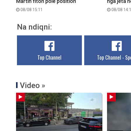
Martin fiton pole position
nga jeta 
08/08 15:11
08/08 14:
Na ndiqni:
Top Channel
Top Channel - Sp
Video »