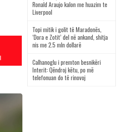
Ronald Araujo kalon me huazim te
Liverpool
Topi mitik i golit të Maradonës,
‘Dora e Zotit’ del në ankand, shitja
nis me 2.5 mln dollarë
l
Calhanoglu i premton besnikëri
Interit: Qëndroj këtu, po më
telefonuan do të rinovoj