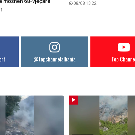
në moshën 68-vjeçare
08/08 13:22
11
ort
@topchannelalbania
Top Channe