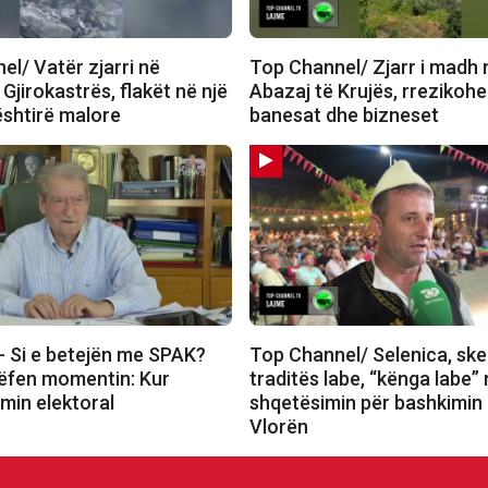
l/ Vatër zjarri në
Top Channel/ Zjarr i madh 
 Gjirokastrës, flakët në një
Abazaj të Krujës, rrezikoh
ështirë malore
banesat dhe bizneset
 Si e betejën me SPAK?
Top Channel/ Selenica, ske
rëfen momentin: Kur
traditës labe, “kënga labe”
imin elektoral
shqetësimin për bashkimin
Vlorën