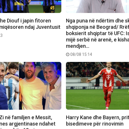
e Diouf i japin fitoren
Nga puna në ndërtim dhe sk
 miqësoren ndaj Juventusit
shqiponja në Beograd/ Rrëf
boksierit shqiptar të UFC: I
23
mijë serbë në arenë, e kish
mendjen…
08/08 15:14
 Zi në familjen e Messit,
Harry Kane dhe Bayern, pritet
ones argjentinase ndahet
bisedimeve për rinovimin