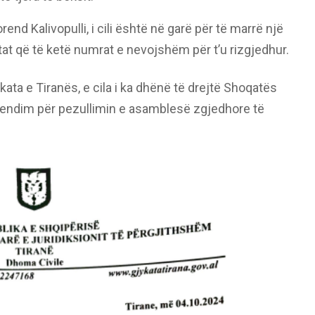
rend Kalivopulli, i cili është në garë për të marrë një
tat që të ketë numrat e nevojshëm për t’u rizgjedhur.
ata e Tiranës, e cila i ka dhënë të drejtë Shoqatës
vendim për pezullimin e asamblesë zgjedhore të