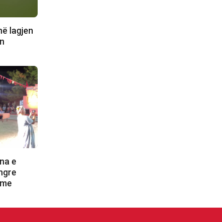
në lagjen
en
na e
 ngre
 me