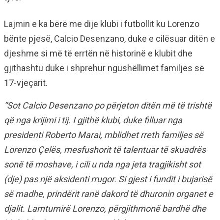
Lajmin e ka bërë me dije klubi i futbollit ku Lorenzo
bënte pjesë, Calcio Desenzano, duke e cilësuar ditën e
djeshme si më të errtën në historinë e klubit dhe
gjithashtu duke i shprehur ngushëllimet familjes së
17-vjeçarit.
“Sot Calcio Desenzano po përjeton ditën më të trishtë
që nga krijimi i tij. I gjithë klubi, duke filluar nga
presidenti Roberto Marai, mblidhet rreth familjes së
Lorenzo Çelës, mesfushorit të talentuar të skuadrës
sonë të moshave, i cili u nda nga jeta tragjikisht sot
(dje) pas një aksidenti rrugor. Si gjest i fundit i bujarisë
së madhe, prindërit ranë dakord të dhuronin organet e
djalit. Lamtumirë Lorenzo, përgjithmonë bardhë dhe