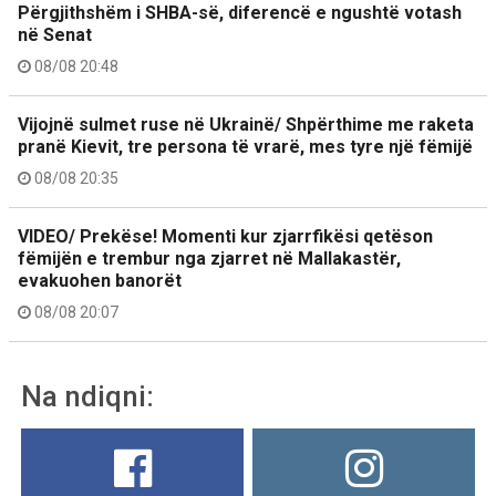
Përgjithshëm i SHBA-së, diferencë e ngushtë votash
në Senat
08/08 20:48
Vijojnë sulmet ruse në Ukrainë/ Shpërthime me raketa
pranë Kievit, tre persona të vrarë, mes tyre një fëmijë
08/08 20:35
VIDEO/ Prekëse! Momenti kur zjarrfikësi qetëson
fëmijën e trembur nga zjarret në Mallakastër,
evakuohen banorët
08/08 20:07
Na ndiqni: