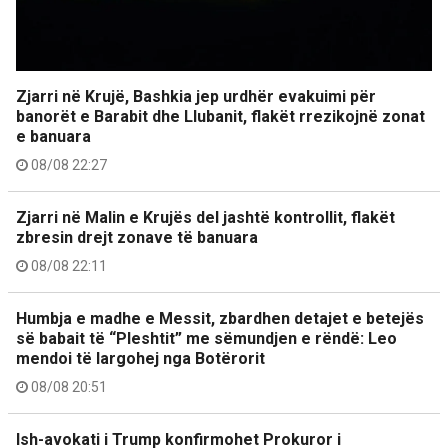
Zjarri në Krujë, Bashkia jep urdhër evakuimi për
banorët e Barabit dhe Llubanit, flakët rrezikojnë zonat
e banuara
08/08 22:27
Zjarri në Malin e Krujës del jashtë kontrollit, flakët
zbresin drejt zonave të banuara
08/08 22:11
Humbja e madhe e Messit, zbardhen detajet e betejës
së babait të “Pleshtit” me sëmundjen e rëndë: Leo
mendoi të largohej nga Botërorit
08/08 20:51
Ish-avokati i Trump konfirmohet Prokuror i