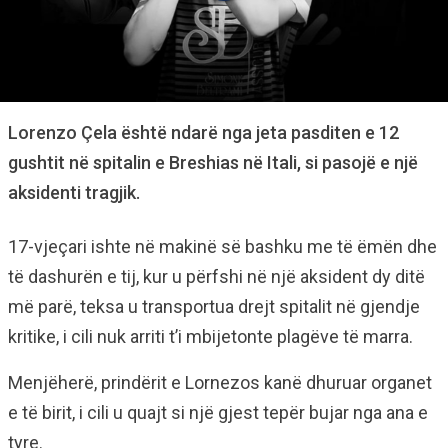
Lorenzo Çela është ndarë nga jeta pasditen e 12
gushtit në spitalin e Breshias në Itali, si pasojë e një
aksidenti tragjik.
17-vjeçari ishte në makinë së bashku me të ëmën dhe
të dashurën e tij, kur u përfshi në një aksident dy ditë
më parë, teksa u transportua drejt spitalit në gjendje
kritike, i cili nuk arriti t’i mbijetonte plagëve të marra.
Menjëherë, prindërit e Lornezos kanë dhuruar organet
e të birit, i cili u quajt si një gjest tepër bujar nga ana e
tyre.