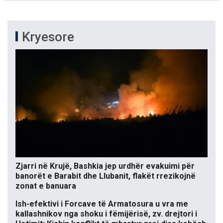
Kryesore
Zjarri në Krujë, Bashkia jep urdhër evakuimi për
banorët e Barabit dhe Llubanit, flakët rrezikojnë
zonat e banuara
Ish-efektivi i Forcave të Armatosura u vra me
kallashnikov nga shoku i fëmijërisë, zv. drejtori i