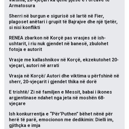
Armatosura
Sherri në burgun e sigurisë së lartë në Fier,
plagoset anëtari i grupit të Bajrajve dhe një tjetër,
si nisi konflikti
RENEA zbarkon në Korçë pas vrasjes së ish-
ushtarit, i riu nuk gjendet në banesë, zbulohet
fotoja e autorit
Vrasje me kallashnikov në Korçë, ekzekutohet 20-
vjeçari, autori në arrati
Vrasja në Korçë/ Autori dhe viktima u përfshinë në
sherr, 20-vjeçarit i gjendet thika në dorë
E trishtë/ Zi në familjen e Messit, babai i ikones
argjentinase ndahet nga jeta në moshën 68-
vjeçare
Ish konkurrentja e “Për’Puthen” bëhet nënë për
herë të parë, emocionon me dedikimin: Dielli im,
gjithçka e imja