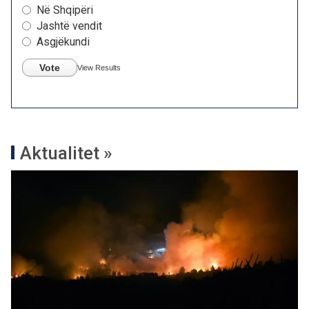
Në Shqipëri
Jashtë vendit
Asgjëkundi
Vote
View Results
Aktualitet »