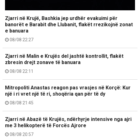
Zjarri në Krujë, Bashkia jep urdhër evakuimi për
banorët e Barabit dhe Llubanit, flakët rrezikojnë zonat
e banuara
08/08 22:27
Zjarri në Malin e Krujës del jashtë kontrollit, flakët
zbresin drejt zonave të banuara
08/08 22:11
Mitropoliti Anastas reagon pas vrasjes në Korçë: Kur
një i ri vret një të ri, shoqëria qan për të dy
08/08 21:45
Zjarri në Abazë të Krujës, ndërhyrje intensive nga ajri
me 3 helikopterë të Forcës Ajrore
08/08 20:57