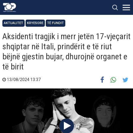
AKTUALITET
KRYESORE
TË FUNDIT
Aksidenti tragjik i merr jetën 17-vjeçarit
shqiptar në Itali, prindërit e të riut
bëjnë gjestin bujar, dhurojnë organet e
të birit
13/08/2024 13:37