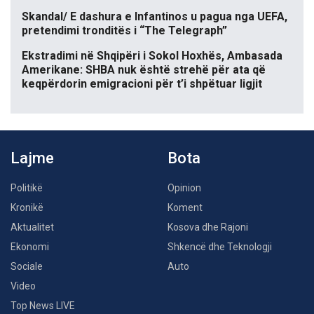
Skandal/ E dashura e Infantinos u pagua nga UEFA,
pretendimi tronditës i “The Telegraph”
Ekstradimi në Shqipëri i Sokol Hoxhës, Ambasada
Amerikane: SHBA nuk është strehë për ata që
keqpërdorin emigracioni për t’i shpëtuar ligjit
Lajme
Bota
Politikë
Opinion
Kronikë
Koment
Aktualitet
Kosova dhe Rajoni
Ekonomi
Shkencë dhe Teknologji
Sociale
Auto
Video
Top News LIVE