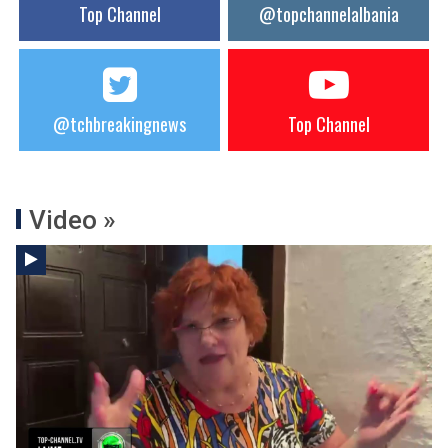
Top Channel
@topchannelalbania
@tchbreakingnews
Top Channel
Video »