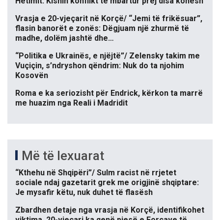
Hetimit: Kishin konflikt të mbartur prej disa kohësh
Vrasja e 20-vjeçarit në Korçë/ “Jemi të frikësuar”,
flasin banorët e zonës: Dëgjuam një zhurmë të
madhe, dolëm jashtë dhe…
“Politika e Ukrainës, e njëjtë”/ Zelensky takim me
Vuçiçin, s’ndryshon qëndrim: Nuk do ta njohim
Kosovën
Roma e ka seriozisht për Endrick, kërkon ta marrë
me huazim nga Reali i Madridit
Më të lexuarat
“Kthehu në Shqipëri”/ Sulm racist në rrjetet
sociale ndaj gazetarit grek me origjinë shqiptare:
Je mysafir këtu, nuk duhet të flasësh
Zbardhen detaje nga vrasja në Korçë, identifikohet
viktima, 20-vjeçari ka qenë pjesë e Forcave të