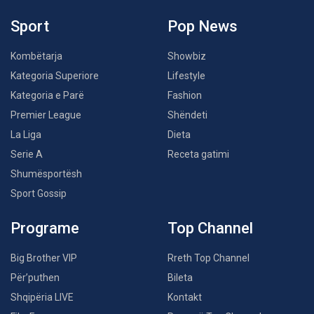
Sport
Pop News
Kombëtarja
Showbiz
Kategoria Superiore
Lifestyle
Kategoria e Parë
Fashion
Premier League
Shëndeti
La Liga
Dieta
Serie A
Receta gatimi
Shumësportësh
Sport Gossip
Programe
Top Channel
Big Brother VIP
Rreth Top Channel
Për’puthen
Bileta
Shqipëria LIVE
Kontakt