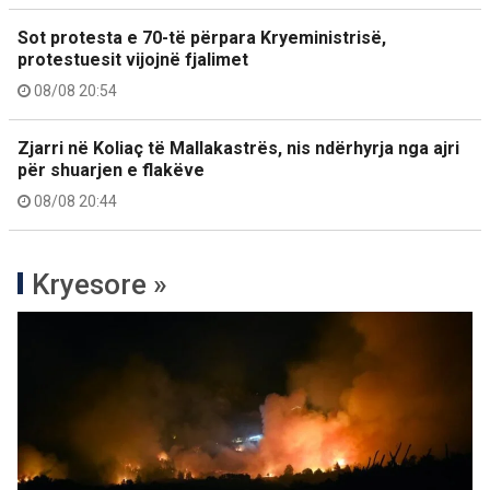
Sot protesta e 70-të përpara Kryeministrisë,
protestuesit vijojnë fjalimet
08/08 20:54
Zjarri në Koliaç të Mallakastrës, nis ndërhyrja nga ajri
për shuarjen e flakëve
08/08 20:44
Kryesore »