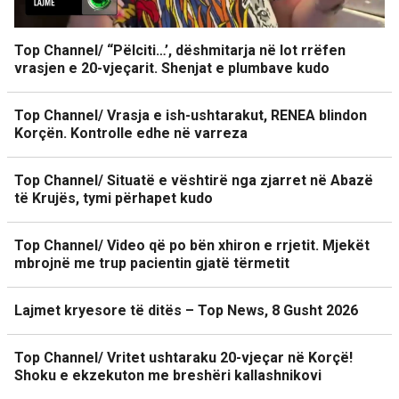
Top Channel/ “Pëlciti…’, dëshmitarja në lot rrëfen
vrasjen e 20-vjeçarit. Shenjat e plumbave kudo
Top Channel/ Vrasja e ish-ushtarakut, RENEA blindon
Korçën. Kontrolle edhe në varreza
Top Channel/ Situatë e vështirë nga zjarret në Abazë
të Krujës, tymi përhapet kudo
Top Channel/ Video që po bën xhiron e rrjetit. Mjekët
mbrojnë me trup pacientin gjatë tërmetit
Lajmet kryesore të ditës – Top News, 8 Gusht 2026
Top Channel/ Vritet ushtaraku 20-vjeçar në Korçë!
Shoku e ekzekuton me breshëri kallashnikovi