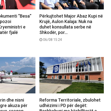
okumenti “Besa”
Përkujtohet Major Abaz Kupi në
pozoi
Krujë, Aulon Kalaja: Nuk na
ryeministri e
duhet konsullata serbe në
tër fjalë
Shkodër, por…
06/08 15:24
rin dhe nisni
Reforma Territoriale, zbulohet
ngre akuza për
udhëzimi i PD për degët:
reve, reagon
Bashkohuni me këshilltarët e