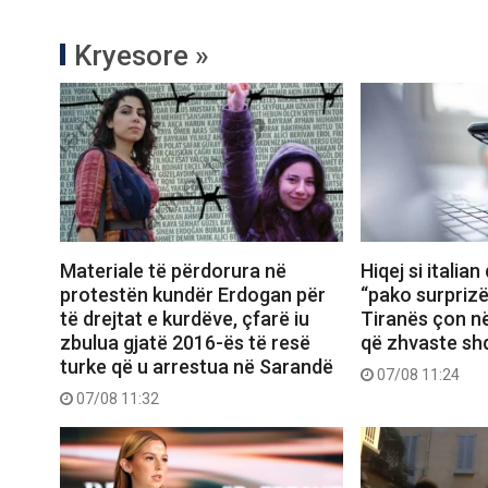
Kryesore »
Materiale të përdorura në
Hiqej si itali
protestën kundër Erdogan për
“pako surprizë
të drejtat e kurdëve, çfarë iu
Tiranës çon në
zbulua gjatë 2016-ës të resë
që zhvaste shq
turke që u arrestua në Sarandë
07/08 11:24
07/08 11:32