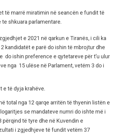
tet të marrë miratimin në seancën e fundit të
e te shkuara parlamentare.
gjedhjet e 2021 në qarkun e Tiranës, i cili ka
12 kandidatët e parë do ishin të mbrojtur dhe
e do ishin preference e qytetareve për t’u ulur
ve nga 15 ulëse në Parlament, vetëm 3 do i
 e të dyja krahëve.
 total nga 12 qarqe arritën të thyenin listën e
llogaritjes se mandateve numri do ishte më i
73 përqind të tyre dhe në Kuvendin e
ltati i zgjedhjeve të fundit vetëm 37