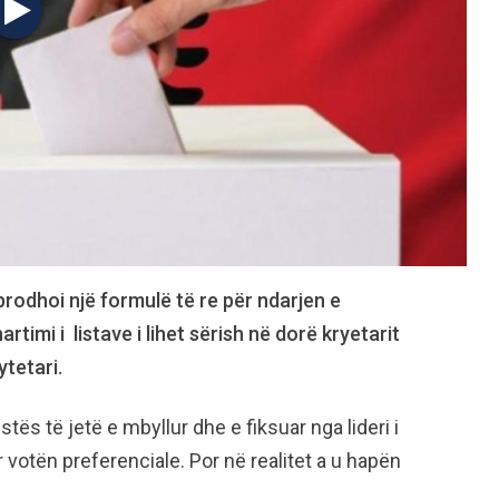
rodhoi një formulë të re për ndarjen e
imi i listave i lihet sërish në dorë kryetarit
tetari.
ës të jetë e mbyllur dhe e fiksuar nga lideri i
 votën preferenciale. Por në realitet a u hapën