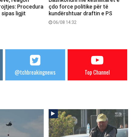
rojtjes: Procedura
çdo force politike për të
sipas ligjit
kundërshtuar draftin e PS
06/08 14:32
@tchbreakingnews
Top Channel