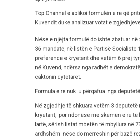
Top Channel e aplikoi formulën e re që pri
Kuvendit duke analizuar votat e zgjedhjev
Nëse e njëjta formulë do ishte zbatuar në z
36 mandate, në listën e Partisë Socialiste 
preference e kryetarit dhe vetëm 6 prej tyr
në Kuvend, ndërsa nga radhët e demokratë
caktonin qytetarët.
Formula e re nuk u përqafua nga deputetët
Në zgjedhje të shkuara vetëm 3 deputetë në
kryetarit, por ndonëse me skemën e re të 
lartë, sërish listat mbetën të mbyllura në 
ardhshëm nëse do merreshin për bazë rezu