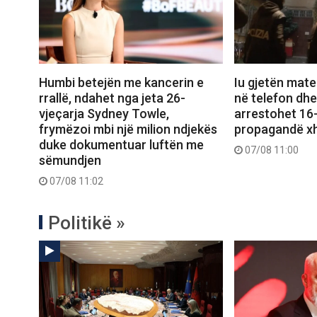
Humbi betejën me kancerin e
Iu gjetën mate
rrallë, ndahet nga jeta 26-
në telefon dhe
vjeçarja Sydney Towle,
arrestohet 16-v
frymëzoi mbi një milion ndjekës
propagandë xh
duke dokumentuar luftën me
07/08 11:00
sëmundjen
07/08 11:02
Politikë »