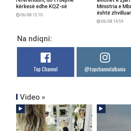
kërkesë edhe KQZ-së
Ministria e Mb
është zhvilluar 
06/08 15:10
06/08 14:59
Na ndiqni:
Top Channel
@topchannelalbania
Video »