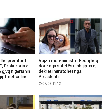
an dhe premtonte
Vajza e ish-ministrit Beqaj heq
”, Prokuroria e
dorë nga shtetësia shqiptare,
 gjyq nigerianin
dekreti miratohet nga
iptarët online
Presidenti
07/08 11:12