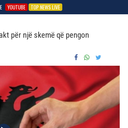
E
YOUTUBE
TOP NEWS LIVE
pakt për një skemë që pengon