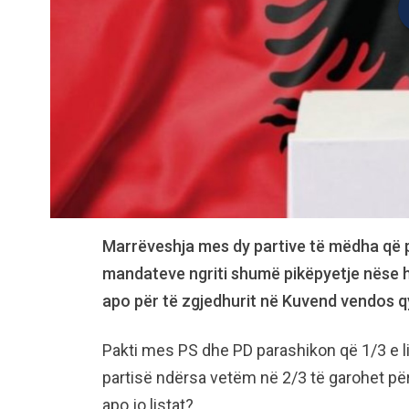
Marrëveshja mes dy partive të mëdha që p
mandateve ngriti shumë pikëpyetje nëse hart
apo për të zgjedhurit në Kuvend vendos qy
Pakti mes PS dhe PD parashikon që 1/3 e list
partisë ndërsa vetëm në 2/3 të garohet për
apo jo listat?