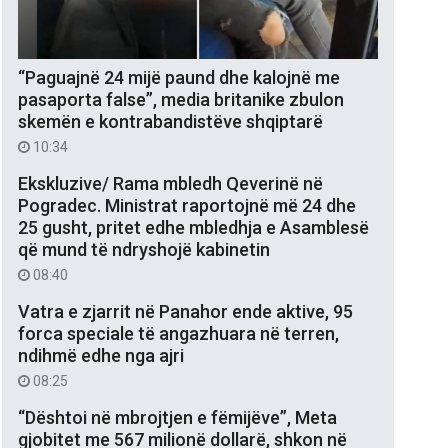
“Paguajnë 24 mijë paund dhe kalojnë me
pasaporta false”, media britanike zbulon
skemën e kontrabandistëve shqiptarë
10:34
Ekskluzive/ Rama mbledh Qeverinë në
Pogradec. Ministrat raportojnë më 24 dhe
25 gusht, pritet edhe mbledhja e Asamblesë
që mund të ndryshojë kabinetin
08:40
Vatra e zjarrit në Panahor ende aktive, 95
forca speciale të angazhuara në terren,
ndihmë edhe nga ajri
08:25
“Dështoi në mbrojtjen e fëmijëve”, Meta
gjobitet me 567 milionë dollarë, shkon në