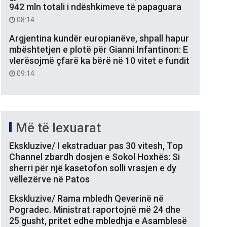
942 mln totali i ndëshkimeve të papaguara
08:14
Argjentina kundër europianëve, shpall hapur
mbështetjen e plotë për Gianni Infantinon: E
vlerësojmë çfarë ka bërë në 10 vitet e fundit
09:14
Më të lexuarat
Ekskluzive/ I ekstraduar pas 30 vitesh, Top
Channel zbardh dosjen e Sokol Hoxhës: Si
sherri për një kasetofon solli vrasjen e dy
vëllezërve në Patos
Ekskluzive/ Rama mbledh Qeverinë në
Pogradec. Ministrat raportojnë më 24 dhe
25 gusht, pritet edhe mbledhja e Asamblesë