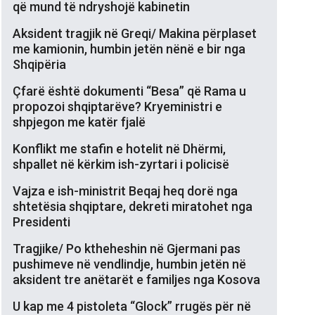
që mund të ndryshojë kabinetin
Aksident tragjik në Greqi/ Makina përplaset
me kamionin, humbin jetën nënë e bir nga
Shqipëria
Çfarë është dokumenti “Besa” që Rama u
propozoi shqiptarëve? Kryeministri e
shpjegon me katër fjalë
Konflikt me stafin e hotelit në Dhërmi,
shpallet në kërkim ish-zyrtari i policisë
Vajza e ish-ministrit Beqaj heq dorë nga
shtetësia shqiptare, dekreti miratohet nga
Presidenti
Tragjike/ Po ktheheshin në Gjermani pas
pushimeve në vendlindje, humbin jetën në
aksident tre anëtarët e familjes nga Kosova
U kap me 4 pistoleta “Glock” rrugës për në