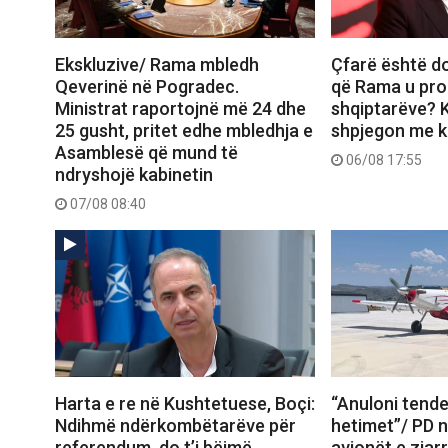
Ekskluzive/ Rama mbledh
Çfarë është d
Qeverinë në Pogradec.
që Rama u pro
Ministrat raportojnë më 24 dhe
shqiptarëve? K
25 gusht, pritet edhe mbledhja e
shpjegon me ka
Asamblesë që mund të
06/08 17:55
ndryshojë kabinetin
07/08 08:40
Harta e re në Kushtetuese, Boçi:
“Anuloni tende
Ndihmë ndërkombëtarëve për
hetimet”/ PD 
referendum, do t’i bëjmë
avionët e zjar