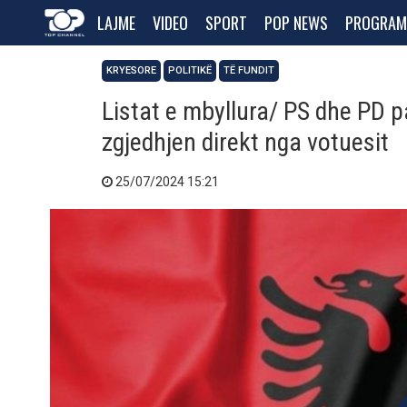
LAJME
VIDEO
SPORT
POP NEWS
PROGRAM
KRYESORE
POLITIKË
TË FUNDIT
Listat e mbyllura/ PS dhe PD 
zgjedhjen direkt nga votuesit
25/07/2024 15:21