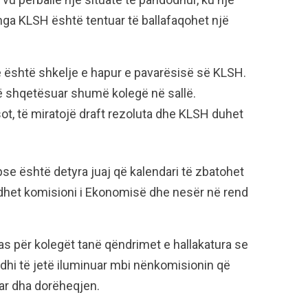
 nga KLSH është tentuar të ballafaqohet një
e është shkelje e hapur e pavarësisë së KLSH.
ë shqetësuar shumë kolegë në sallë.
ot, të miratojë draft rezoluta dhe KLSH duhet
pse është detyra juaj që kalendari të zbatohet
dhet komisioni i Ekonomisë dhe nesër në rend
s për kolegët tanë qëndrimet e hallakatura se
dhi të jetë iluminuar mbi nënkomisionin që
ar dha dorëheqjen.