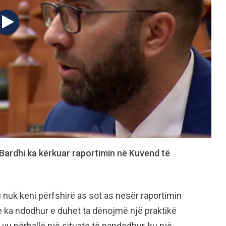
 Bardhi ka kërkuar raportimin në Kuvend të
uk keni përfshirë as sot as nesër raportimin
e ka ndodhur e duhet ta dënojmë një praktikë
vu përballë një situate të pandodhur, ku një