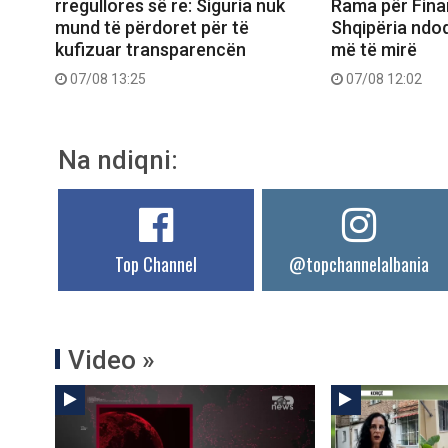
rregullores së re: Siguria nuk
Rama për Fina
mund të përdoret për të
Shqipëria ndo
kufizuar transparencën
më të mirë
07/08 13:25
07/08 12:02
Na ndiqni:
Top Channel
@topchannelalbania
Video »