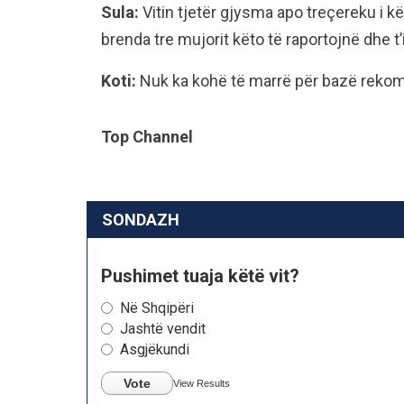
Sula:
Vitin tjetër gjysma apo treçereku i kë
brenda tre mujorit këto të raportojnë dhe t’
Koti:
Nuk ka kohë të marrë për bazë reko
Top Channel
SONDAZH
Pushimet tuaja këtë vit?
Në Shqipëri
Jashtë vendit
Asgjëkundi
Vote
View Results