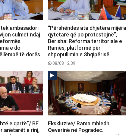
 tek ambasadori
“Përshëndes ata dhjetëra mijëra
vijon sulmet ndaj
qytetarë që po protestojnë”,
Reformës
Berisha: Reforma territoriale e
Rama e do
Ramës, platformë për
ëllëmbë të dorës
shpopullimin e Shqipërisë
08/08 12:39
htë e qartë”/ BE
Ekskluzive/ Rama mbledh
 anëtarët e rinj,
Qeverinë në Pogradec.