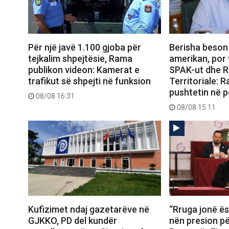
Për një javë 1.100 gjoba për
Berisha beson
tejkalim shpejtësie, Rama
amerikan, por 
publikon videon: Kamerat e
SPAK-ut dhe 
trafikut së shpejti në funksion
Territoriale: 
pushtetin në p
08/08 16:31
08/08 15:11
Kufizimet ndaj gazetarëve në
“Rruga jonë ës
GJKKO, PD del kundër
nën presion për