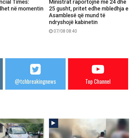
ncial Times:
Ministrat raportojnë më 24 dhe
dhet në momentin
25 gusht, pritet edhe mbledhja e
Asamblesë që mund të
ndryshojë kabinetin
07/08 08:40
@tchbreakingnews
Top Channel