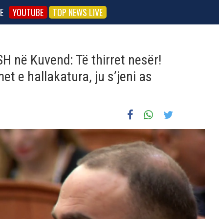
E
YOUTUBE
TOP NEWS LIVE
H në Kuvend: Të thirret nesër!
et e hallakatura, ju s’jeni as