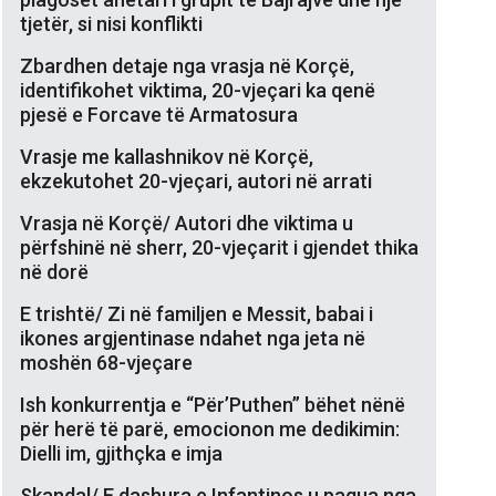
tjetër, si nisi konflikti
Zbardhen detaje nga vrasja në Korçë,
identifikohet viktima, 20-vjeçari ka qenë
pjesë e Forcave të Armatosura
Vrasje me kallashnikov në Korçë,
ekzekutohet 20-vjeçari, autori në arrati
Vrasja në Korçë/ Autori dhe viktima u
përfshinë në sherr, 20-vjeçarit i gjendet thika
në dorë
E trishtë/ Zi në familjen e Messit, babai i
ikones argjentinase ndahet nga jeta në
moshën 68-vjeçare
Ish konkurrentja e “Për’Puthen” bëhet nënë
për herë të parë, emocionon me dedikimin:
Dielli im, gjithçka e imja
Skandal/ E dashura e Infantinos u pagua nga