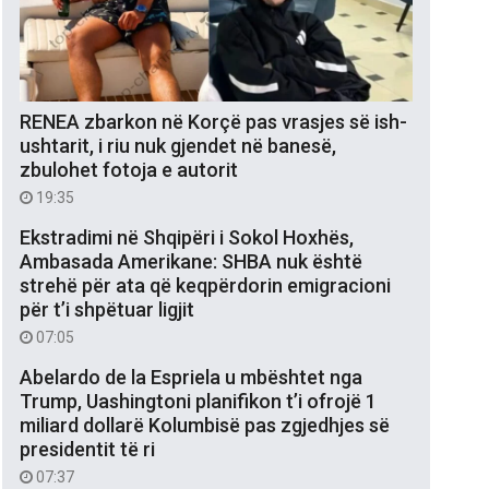
RENEA zbarkon në Korçë pas vrasjes së ish-
ushtarit, i riu nuk gjendet në banesë,
zbulohet fotoja e autorit
19:35
Ekstradimi në Shqipëri i Sokol Hoxhës,
Ambasada Amerikane: SHBA nuk është
strehë për ata që keqpërdorin emigracioni
për t’i shpëtuar ligjit
07:05
Abelardo de la Espriela u mbështet nga
Trump, Uashingtoni planifikon t’i ofrojë 1
miliard dollarë Kolumbisë pas zgjedhjes së
presidentit të ri
07:37