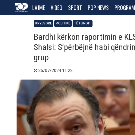
LAJME
VIDEO
SPORT
POP NEWS
PROGRAM
KRYESORE
POLITIKË
TË FUNDIT
Bardhi kërkon raportimin e KLS
Shalsi: S’përbëjnë habi qëndrim
grup
25/07/2024 11:22