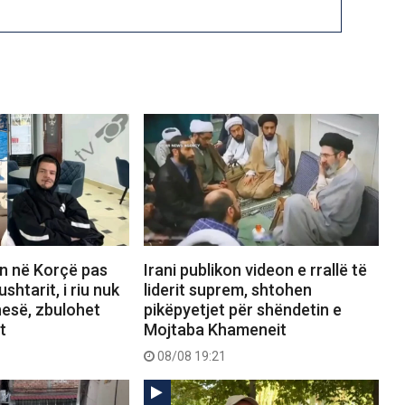
n në Korçë pas
Irani publikon videon e rrallë të
ushtarit, i riu nuk
liderit suprem, shtohen
nesë, zbulohet
pikëpyetjet për shëndetin e
t
Mojtaba Khameneit
08/08 19:21