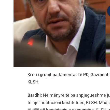
Kreu i grupit parlamentar të PD, Gazment
KLSH.
Bardhi:
Në mënyrë të pa shpjegueshme ju n
të një institucioni kushtetues, KLSH. Madj
të tillë në komisionin e ekonomisë. KLSH u 