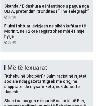
Skandal/ E dashura e Infantinos u pagua nga
UEFA, pretendimi tronditës i “The Telegraph”
07:20
Fluksi i shtuar lëvizjesh në pikën kufitare të
Morinit, në 12 orë regjistrohen mbi 41 mijë
hyrje
08:40
Më të lexuarat
“Kthehu në Shqipëri”/ Sulm racist në rrjetet
sociale ndaj gazetarit grek me origjinë
shqiptare: Je mysafir këtu, nuk duhet të
flasësh
Sherri në burgun e sigurisë së lartë në Fier,
plagoset anëtari i grupit të Bajrajve dhe një