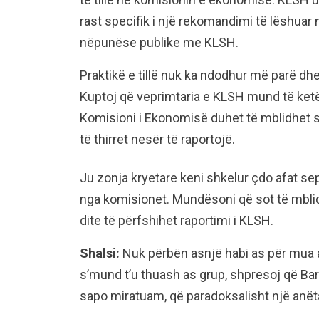
rast specifik i një rekomandimi të lëshuar
nëpunëse publike me KLSH.
Praktikë e tillë nuk ka ndodhur më parë dh
Kuptoj që veprimtaria e KLSH mund të ket
Komisioni i Ekonomisë duhet të mblidhet s
të thirret nesër të raportojë.
Ju zonja kryetare keni shkelur çdo afat se
nga komisionet. Mundësoni që sot të mbli
dite të përfshihet raportimi i KLSH.
Shalsi:
Nuk përbën asnjë habi as për mua a
s’mund t’u thuash as grup, shpresoj që Bar
sapo miratuam, që paradoksalisht një anët