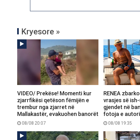
Kryesore »
VIDEO/ Prekëse! Momenti kur
RENEA zbarko
zjarrfikësi qetëson fëmijën e
vrasjes së ish-
trembur nga zjarret në
gjendet në ba
Mallakastër, evakuohen banorët
fotoja e autori
08/08 20:07
08/08 19:35