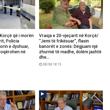
 Korçë që i morën
Vrasja e 20-vjeçarit në Korçë/
it, Policia
“Jemi të frikësuar”, flasin
torin e dyshuar,
banorët e zonës: Dëgjuam një
hoqërohen në
zhurmë të madhe, dolëm jashtë
dhe…
08/08 18:15