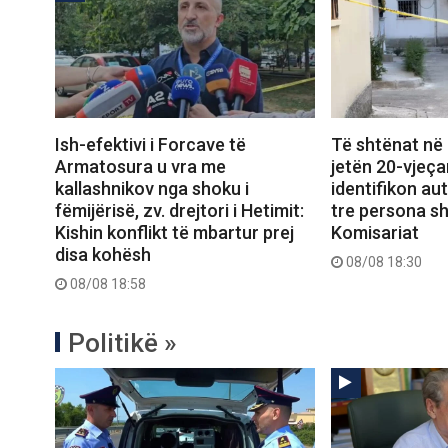
Ish-efektivi i Forcave të
Të shtënat në
Armatosura u vra me
jetën 20-vjeçar
kallashnikov nga shoku i
identifikon au
fëmijërisë, zv. drejtori i Hetimit:
tre persona s
Kishin konflikt të mbartur prej
Komisariat
disa kohësh
08/08 18:30
08/08 18:58
Politikë »