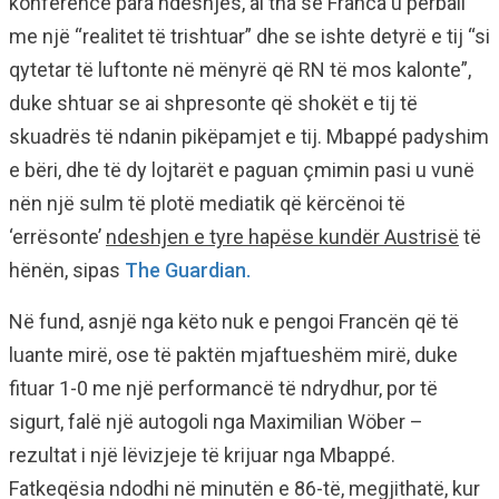
konferencë para ndeshjes, ai tha se Franca u përball
me një “realitet të trishtuar” dhe se ishte detyrë e tij “si
qytetar të luftonte në mënyrë që RN të mos kalonte”,
duke shtuar se ai shpresonte që shokët e tij të
skuadrës të ndanin pikëpamjet e tij. Mbappé padyshim
e bëri, dhe të dy lojtarët e paguan çmimin pasi u vunë
nën një sulm të plotë mediatik që kërcënoi të
‘errësonte’
ndeshjen e tyre hapëse kundër Austrisë
të
hënën, sipas
The Guardian.
Në fund, asnjë nga këto nuk e pengoi Francën që të
luante mirë, ose të paktën mjaftueshëm mirë, duke
fituar 1-0 me një performancë të ndrydhur, por të
sigurt, falë një autogoli nga Maximilian Wöber –
rezultat i një lëvizjeje të krijuar nga Mbappé.
Fatkeqësia ndodhi në minutën e 86-të, megjithatë, kur