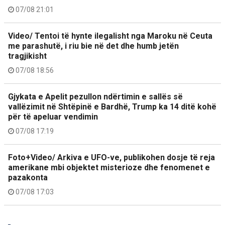
07/08 21:01
Video/ Tentoi të hynte ilegalisht nga Maroku në Ceuta
me parashutë, i riu bie në det dhe humb jetën
tragjikisht
07/08 18:56
Gjykata e Apelit pezullon ndërtimin e sallës së
vallëzimit në Shtëpinë e Bardhë, Trump ka 14 ditë kohë
për të apeluar vendimin
07/08 17:19
Foto+Video/ Arkiva e UFO-ve, publikohen dosje të reja
amerikane mbi objektet misterioze dhe fenomenet e
pazakonta
07/08 17:03