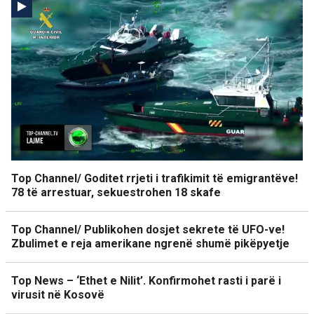
Top Channel/ Goditet rrjeti i trafikimit të emigrantëve!
78 të arrestuar, sekuestrohen 18 skafe
Top Channel/ Publikohen dosjet sekrete të UFO-ve!
Zbulimet e reja amerikane ngrenë shumë pikëpyetje
Top News – ‘Ethet e Nilit’. Konfirmohet rasti i parë i
virusit në Kosovë