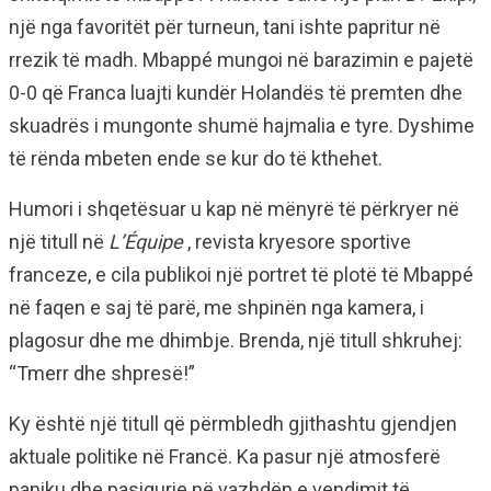
një nga favoritët për turneun, tani ishte papritur në
rrezik të madh. Mbappé mungoi në barazimin e pajetë
0-0 që Franca luajti kundër Holandës të premten dhe
skuadrës i mungonte shumë hajmalia e tyre. Dyshime
të rënda mbeten ende se kur do të kthehet.
Humori i shqetësuar u kap në mënyrë të përkryer në
një titull në
L’Équipe
, revista kryesore sportive
franceze, e cila publikoi një portret të plotë të Mbappé
në faqen e saj të parë, me shpinën nga kamera, i
plagosur dhe me dhimbje. Brenda, një titull shkruhej:
“Tmerr dhe shpresë!”
Ky është një titull që përmbledh gjithashtu gjendjen
aktuale politike në Francë. Ka pasur një atmosferë
paniku dhe pasigurie në vazhdën e vendimit të