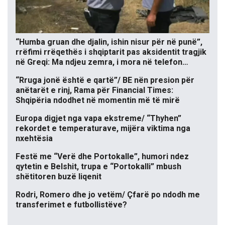
“Humba gruan dhe djalin, ishin nisur për në punë”,
rrëfimi rrëqethës i shqiptarit pas aksidentit tragjik
në Greqi: Ma ndjeu zemra, i mora në telefon…
“Rruga jonë është e qartë”/ BE nën presion për
anëtarët e rinj, Rama për Financial Times:
Shqipëria ndodhet në momentin më të mirë
Europa digjet nga vapa ekstreme/ “Thyhen”
rekordet e temperaturave, mijëra viktima nga
nxehtësia
Festë me “Verë dhe Portokalle”, humori ndez
qytetin e Belshit, trupa e “Portokalli” mbush
shëtitoren buzë liqenit
Rodri, Romero dhe jo vetëm/ Çfarë po ndodh me
transferimet e futbollistëve?