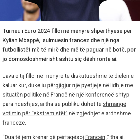
Turneu i Euro 2024 filloi në mënyrë shpërthyese për
Kylian Mbappé, sulmuesin francez dhe një nga
futbollistët më të mirë dhe më të paguar në botë, por
jo domosdoshmërisht ashtu siç dëshironte ai.
Java e tij filloi në mënyrë të diskutueshme të dielën e
kaluar kur, duke iu përgjigjur një pyetjeje në lidhje me
situatën politike në Francë në një konferencë shtypi
para ndeshjes, ai tha se publiku duhet të
shmangë
votimin për “ekstremistët”
në zgjedhjet e ardhshme
franceze.
“Dua të jem krenar që përfaqësoj
Francën
,” tha ai.