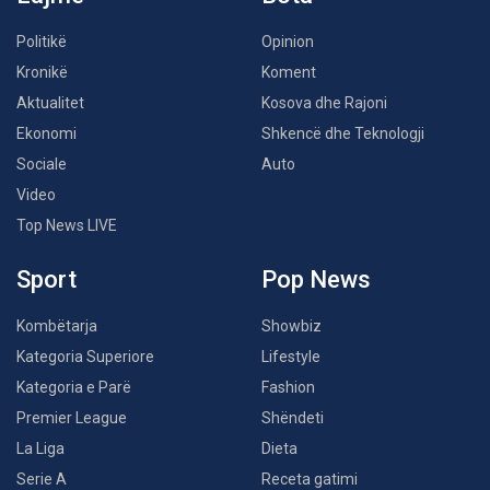
Politikë
Opinion
Kronikë
Koment
Aktualitet
Kosova dhe Rajoni
Ekonomi
Shkencë dhe Teknologji
Sociale
Auto
Video
Top News LIVE
Sport
Pop News
Kombëtarja
Showbiz
Kategoria Superiore
Lifestyle
Kategoria e Parë
Fashion
Premier League
Shëndeti
La Liga
Dieta
Serie A
Receta gatimi