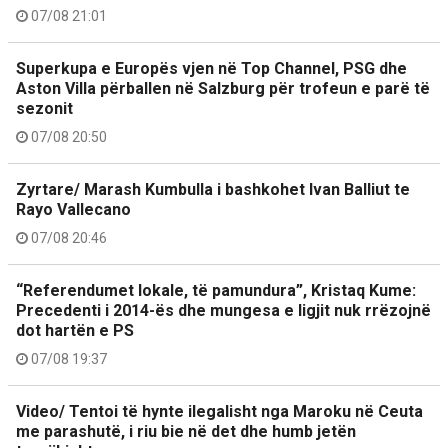
07/08 21:01
Superkupa e Europës vjen në Top Channel, PSG dhe
Aston Villa përballen në Salzburg për trofeun e parë të
sezonit
07/08 20:50
Zyrtare/ Marash Kumbulla i bashkohet Ivan Balliut te
Rayo Vallecano
07/08 20:46
“Referendumet lokale, të pamundura”, Kristaq Kume:
Precedenti i 2014-ës dhe mungesa e ligjit nuk rrëzojnë
dot hartën e PS
07/08 19:37
Video/ Tentoi të hynte ilegalisht nga Maroku në Ceuta
me parashutë, i riu bie në det dhe humb jetën