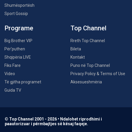
Shumësportësh
Sport Gossip
Programe
Top Channel
Big Brother VIP
Rreth Top Channel
Për’puthen
Bileta
Shqipëria LIVE
Kontakt
Fiks Fare
Puno në Top Channel
Video
Privacy Policy & Terms of Use
Të gjitha programet
Aksesueshmëria
Guida TV
© Top Channel 2001 - 2026 • Ndalohet riprodhimi i
paautorizuar i përmbajtjes së kësaj faqeje.