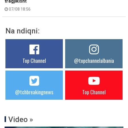
tragjikisht
07/08 18:56
Na ndiqni:
Top Channel
@topchannelalbania
@tchbreakingnews
Top Channel
Video »