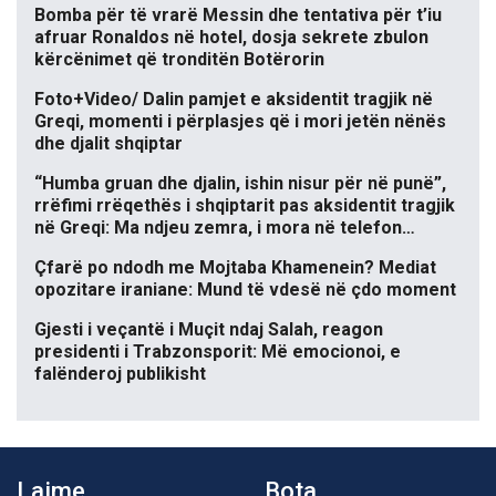
Bomba për të vrarë Messin dhe tentativa për t’iu
afruar Ronaldos në hotel, dosja sekrete zbulon
kërcënimet që tronditën Botërorin
Foto+Video/ Dalin pamjet e aksidentit tragjik në
Greqi, momenti i përplasjes që i mori jetën nënës
dhe djalit shqiptar
“Humba gruan dhe djalin, ishin nisur për në punë”,
rrëfimi rrëqethës i shqiptarit pas aksidentit tragjik
në Greqi: Ma ndjeu zemra, i mora në telefon…
Çfarë po ndodh me Mojtaba Khamenein? Mediat
opozitare iraniane: Mund të vdesë në çdo moment
Gjesti i veçantë i Muçit ndaj Salah, reagon
presidenti i Trabzonsporit: Më emocionoi, e
falënderoj publikisht
Lajme
Bota