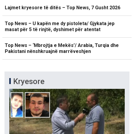
Lajmet kryesore të ditës – Top News, 7 Gusht 2026
Top News – U kapën me dy pistoleta/ Gjykata jep
masat për 5 të rinjtë, dyshimet për atentat
Top News – ‘Mbrojtja e Mekës’/ Arabia, Turqia dhe
Pakistani nënshkruajnë marrëveshjen
Kryesore