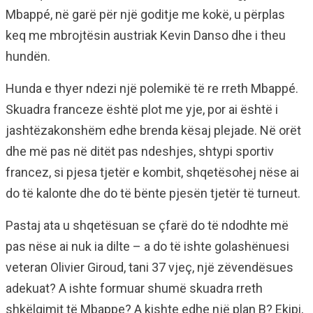
Mbappé, në garë për një goditje me kokë, u përplas
keq me mbrojtësin austriak Kevin Danso dhe i theu
hundën.
Hunda e thyer ndezi një polemikë të re rreth Mbappé.
Skuadra franceze është plot me yje, por ai është i
jashtëzakonshëm edhe brenda kësaj plejade. Në orët
dhe më pas në ditët pas ndeshjes, shtypi sportiv
francez, si pjesa tjetër e kombit, shqetësohej nëse ai
do të kalonte dhe do të bënte pjesën tjetër të turneut.
Pastaj ata u shqetësuan se çfarë do të ndodhte më
pas nëse ai nuk ia dilte – a do të ishte golashënuesi
veteran Olivier Giroud, tani 37 vjeç, një zëvendësues
adekuat? A ishte formuar shumë skuadra rreth
shkëlqimit të Mbappe? A kishte edhe një plan B? Ekipi,