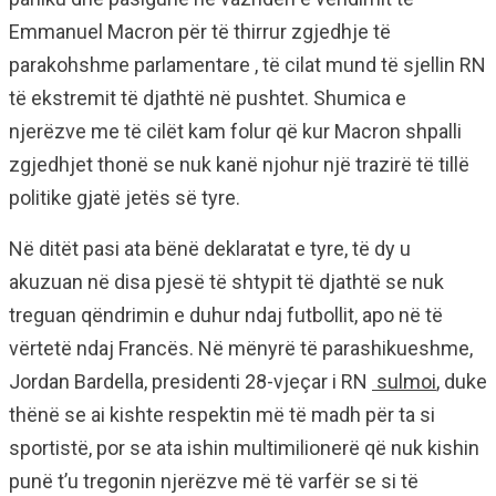
Emmanuel Macron për të thirrur zgjedhje të
parakohshme parlamentare , të cilat mund të sjellin RN
të ekstremit të djathtë në pushtet. Shumica e
njerëzve me të cilët kam folur që kur Macron shpalli
zgjedhjet thonë se nuk kanë njohur një trazirë të tillë
politike gjatë jetës së tyre.
Në ditët pasi ata bënë deklaratat e tyre, të dy u
akuzuan në disa pjesë të shtypit të djathtë se nuk
treguan qëndrimin e duhur ndaj futbollit, apo në të
vërtetë ndaj Francës. Në mënyrë të parashikueshme,
Jordan Bardella, presidenti 28-vjeçar i RN
sulmoi
, duke
thënë se ai kishte respektin më të madh për ta si
sportistë, por se ata ishin multimilionerë që nuk kishin
punë t’u tregonin njerëzve më të varfër se si të