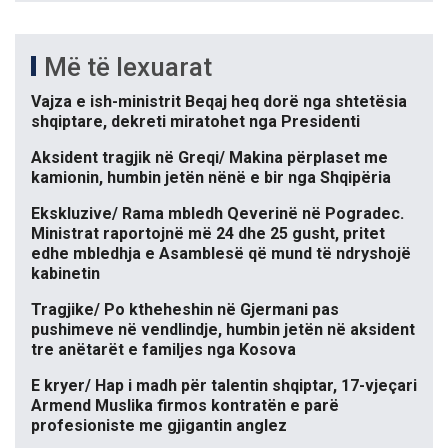
Më të lexuarat
Vajza e ish-ministrit Beqaj heq dorë nga shtetësia
shqiptare, dekreti miratohet nga Presidenti
Aksident tragjik në Greqi/ Makina përplaset me
kamionin, humbin jetën nënë e bir nga Shqipëria
Ekskluzive/ Rama mbledh Qeverinë në Pogradec.
Ministrat raportojnë më 24 dhe 25 gusht, pritet
edhe mbledhja e Asamblesë që mund të ndryshojë
kabinetin
Tragjike/ Po ktheheshin në Gjermani pas
pushimeve në vendlindje, humbin jetën në aksident
tre anëtarët e familjes nga Kosova
E kryer/ Hap i madh për talentin shqiptar, 17-vjeçari
Armend Muslika firmos kontratën e parë
profesioniste me gjigantin anglez