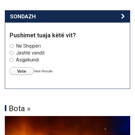
SONDAZH
Pushimet tuaja këtë vit?
Në Shqipëri
Jashtë vendit
Asgjëkundi
Vote
View Results
Bota »