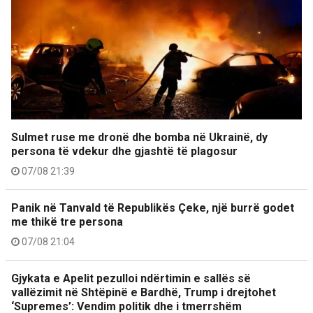
Sulmet ruse me dronë dhe bomba në Ukrainë, dy
persona të vdekur dhe gjashtë të plagosur
07/08 21:39
Panik në Tanvald të Republikës Çeke, një burrë godet
me thikë tre persona
07/08 21:04
Gjykata e Apelit pezulloi ndërtimin e sallës së
vallëzimit në Shtëpinë e Bardhë, Trump i drejtohet
‘Supremes’: Vendim politik dhe i tmerrshëm