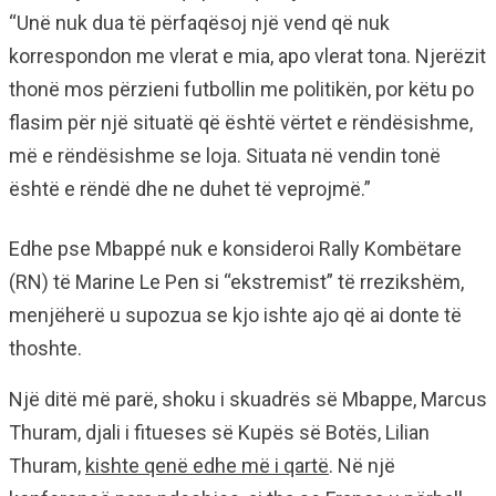
“Unë nuk dua të përfaqësoj një vend që nuk
korrespondon me vlerat e mia, apo vlerat tona. Njerëzit
thonë mos përzieni futbollin me politikën, por këtu po
flasim për një situatë që është vërtet e rëndësishme,
më e rëndësishme se loja. Situata në vendin tonë
është e rëndë dhe ne duhet të veprojmë.”
Edhe pse Mbappé nuk e konsideroi Rally Kombëtare
(RN) të Marine Le Pen si “ekstremist” të rrezikshëm,
menjëherë u supozua se kjo ishte ajo që ai donte të
thoshte.
Një ditë më parë, shoku i skuadrës së Mbappe, Marcus
Thuram, djali i fitueses së Kupës së Botës, Lilian
Thuram,
kishte qenë edhe më i qartë
. Në një