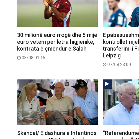
30 milionë euro rrogë dhe 5 mijë
E pabesueshme
euro vetëm për letra higjienike,
kontrollet mje
kontrata e çmendur e Salah
transferimi i Fi
Leipzig
08/08 01:15
07/08 23:00
Skandal/ E dashura e Infantinos
“Referendumet