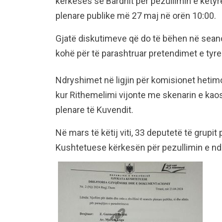
kërkesës së Bardhit për pezullimin e këty
plenare publike më 27 maj në orën 10:00.
Gjatë diskutimeve që do të bëhen në seanc
kohë për të parashtruar pretendimet e tyre
Ndryshimet në ligjin për komisionet hetimor
kur Rithemelimi vijonte me skenarin e kaos
plenare të Kuvendit.
Në mars të këtij viti, 33 deputetë të grup
Kushtetuese kërkesën për pezullimin e ndr