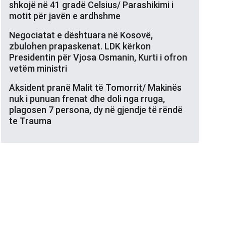
shkojë në 41 gradë Celsius/ Parashikimi i
motit për javën e ardhshme
Negociatat e dështuara në Kosovë,
zbulohen prapaskenat. LDK kërkon
Presidentin për Vjosa Osmanin, Kurti i ofron
vetëm ministri
Aksident pranë Malit të Tomorrit/ Makinës
nuk i punuan frenat dhe doli nga rruga,
plagosen 7 persona, dy në gjendje të rëndë
te Trauma