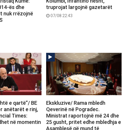
ristaq Kume:
Kolumbi, Infantino hesht,
2014-ës dhe
truprojat largojnë gazetarët
it nuk rrëzojnë
07/08 22:43
PS
htë e qartë”/ BE
Ekskluzive/ Rama mbledh
 anëtarët e rinj,
Qeverinë në Pogradec.
ncial Times:
Ministrat raportojnë më 24 dhe
dhet në momentin
25 gusht, pritet edhe mbledhja e
Asamblesë që mund të