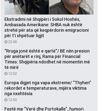
Ekstradimi në Shqipëri i Sokol Hoxhës,
Ambasada Amerikane: SHBA nuk është
strehë për ata që keqpërdorin emigracioni
për t’i shpëtuar ligjit
22:40
“Rruga jonë është e qartë”/ BE nën presion
për anëtarët e rinj, Rama për Financial
Times: Shqipëria ndodhet në momentin më
të mirë
12:02
Europa digjet nga vapa ekstreme/ “Thyhen”
rekordet e temperaturave, mijëra viktima
nga nxehtësia
12:50
Festë me “Verë dhe Portokalle”, humori