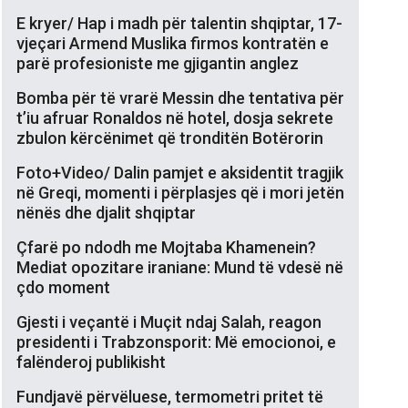
E kryer/ Hap i madh për talentin shqiptar, 17-
vjeçari Armend Muslika firmos kontratën e
parë profesioniste me gjigantin anglez
Bomba për të vrarë Messin dhe tentativa për
t’iu afruar Ronaldos në hotel, dosja sekrete
zbulon kërcënimet që tronditën Botërorin
Foto+Video/ Dalin pamjet e aksidentit tragjik
në Greqi, momenti i përplasjes që i mori jetën
nënës dhe djalit shqiptar
Çfarë po ndodh me Mojtaba Khamenein?
Mediat opozitare iraniane: Mund të vdesë në
çdo moment
Gjesti i veçantë i Muçit ndaj Salah, reagon
presidenti i Trabzonsporit: Më emocionoi, e
falënderoj publikisht
Fundjavë përvëluese, termometri pritet të