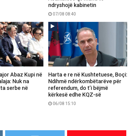
ndryshojë kabinetin
07/08 08:40
ajor Abaz Kupi në
Harta e re në Kushtetuese, Boçi:
alaja: Nuk na
Ndihmë ndërkombëtarëve për
ata serbe në
referendum, do t’i bëjmë
kërkesë edhe KQZ-së
06/08 15:10