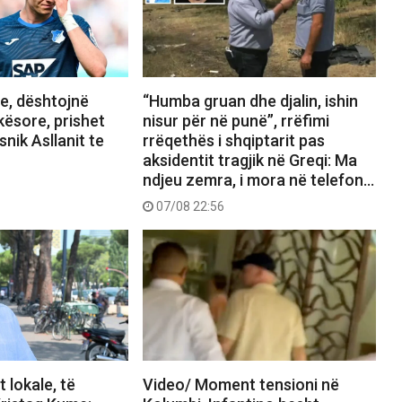
, dështojnë
“Humba gruan dhe djalin, ishin
kësore, prishet
nisur për në punë”, rrëfimi
snik Asllanit te
rrëqethës i shqiptarit pas
aksidentit tragjik në Greqi: Ma
ndjeu zemra, i mora në telefon…
07/08 22:56
 lokale, të
Video/ Moment tensioni në