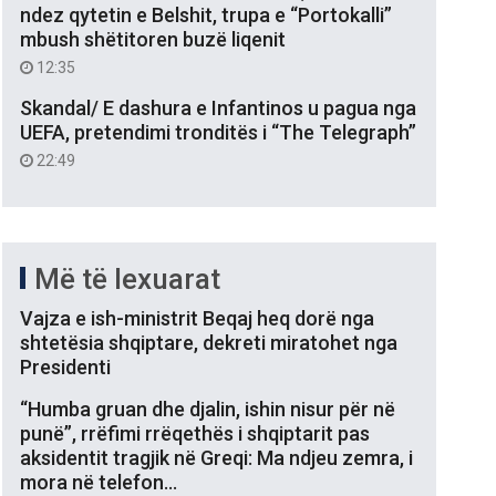
ndez qytetin e Belshit, trupa e “Portokalli”
mbush shëtitoren buzë liqenit
12:35
Skandal/ E dashura e Infantinos u pagua nga
UEFA, pretendimi tronditës i “The Telegraph”
22:49
Më të lexuarat
Vajza e ish-ministrit Beqaj heq dorë nga
shtetësia shqiptare, dekreti miratohet nga
Presidenti
“Humba gruan dhe djalin, ishin nisur për në
punë”, rrëfimi rrëqethës i shqiptarit pas
aksidentit tragjik në Greqi: Ma ndjeu zemra, i
mora në telefon…