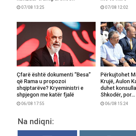
07/08 13:25
07/08 12:02
Çfarë është dokumenti “Besa”
Përkujtohet M
që Rama u propozoi
Krujë, Aulon K
shqiptarëve? Kryeministri e
duhet konsull
shpjegon me katër fjalë
Shkodër, por…
06/08 17:55
06/08 15:24
Na ndiqni: