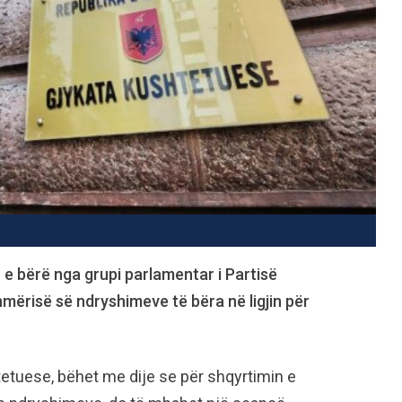
e bërë nga grupi parlamentar i Partisë
mërisë së ndryshimeve të bëra në ligjin për
etuese, bëhet me dije se për shqyrtimin e