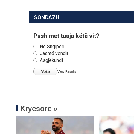
SONDAZH
Pushimet tuaja këtë vit?
Në Shqipëri
Jashtë vendit
Asgjëkundi
Vote
View Results
Kryesore »