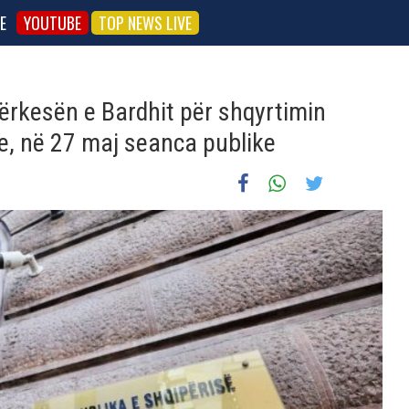
E
YOUTUBE
TOP NEWS LIVE
rkesën e Bardhit për shqyrtimin
re, në 27 maj seanca publike