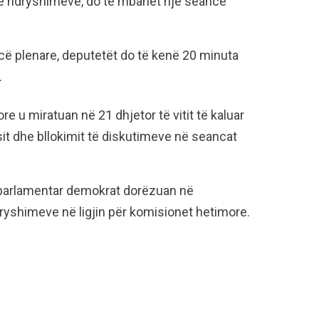
re ndryshimeve, do të mbahet një seancë
ë plenare, deputetët do të kenë 20 minuta
.
e u miratuan në 21 dhjetor të vitit të kaluar
it dhe bllokimit të diskutimeve në seancat
it parlamentar demokrat dorëzuan në
yshimeve në ligjin për komisionet hetimore.