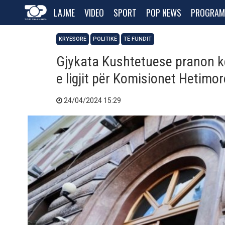
LAJME
VIDEO
SPORT
POP NEWS
PROGRAM
KRYESORE
POLITIKË
TË FUNDIT
Gjykata Kushtetuese pranon kë
e ligjit për Komisionet Hetimo
24/04/2024 15:29