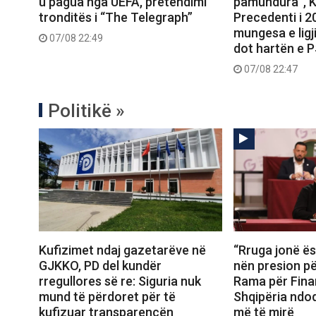
u pagua nga UEFA, pretendimi
pamundura”, K
tronditës i “The Telegraph”
Precedenti i 
mungesa e ligj
07/08 22:49
dot hartën e 
07/08 22:47
Politikë »
Kufizimet ndaj gazetarëve në
“Rruga jonë ës
GJKKO, PD del kundër
nën presion për
rregullores së re: Siguria nuk
Rama për Fina
mund të përdoret për të
Shqipëria ndo
kufizuar transparencën
më të mirë