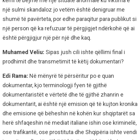
kemi të bëjmë me një situatë anormale ku viktima e
një sulmi skandaloz jo vetëm është denigruar me
shumë të pavërteta, por edhe paraqitur para publikut si
një person që ka refuzuar të përgjigjet ndërkohë që ai
është përgjigjur një për një dhe kaq.
Muhamed Veliu:
Sipas jush cili ishte qëllimi final i
prodhimit dhe transmetimit të këtij dokumentari?
Edi Rama:
Në mënyrë të përsëritur po e quan
dokumentar, kjo terminologji fyen të gjithë
dokumentaristët e vërtetë dhe të gjithë zhanrin e
dokumentarit, ai është një emision që të kujton kronika
dhe emisione që bëheshin në kohën kur shqiptarët sa
herë shfaqeshin në mediat italiane ishin ose kriminelë,
ose trafikantë, ose prostituta dhe Shqipëria ishte vendi