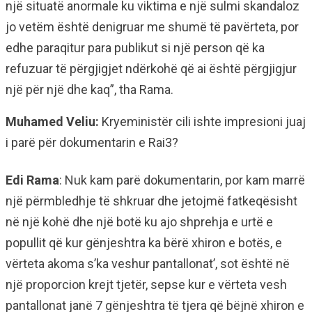
një situatë anormale ku viktima e një sulmi skandaloz
jo vetëm është denigruar me shumë të pavërteta, por
edhe paraqitur para publikut si një person që ka
refuzuar të përgjigjet ndërkohë që ai është përgjigjur
një për një dhe kaq”, tha Rama.
Muhamed Veliu:
Kryeministër cili ishte impresioni juaj
i parë për dokumentarin e Rai3?
Edi Rama
: Nuk kam parë dokumentarin, por kam marrë
një përmbledhje të shkruar dhe jetojmë fatkeqësisht
në një kohë dhe një botë ku ajo shprehja e urtë e
popullit që kur gënjeshtra ka bërë xhiron e botës, e
vërteta akoma s’ka veshur pantallonat’, sot është në
një proporcion krejt tjetër, sepse kur e vërteta vesh
pantallonat janë 7 gënjeshtra të tjera që bëjnë xhiron e