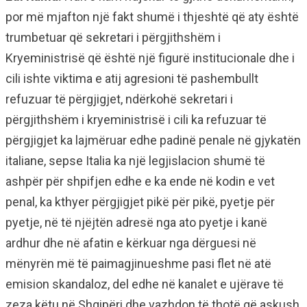
por më mjafton një fakt shumë i thjeshtë që aty është
trumbetuar që sekretari i përgjithshëm i
Kryeministrisë që është një figurë institucionale dhe i
cili ishte viktima e atij agresioni të pashembullt
refuzuar të përgjigjet, ndërkohë sekretari i
përgjithshëm i kryeministrisë i cili ka refuzuar të
përgjigjet ka lajmëruar edhe padinë penale në gjykatën
italiane, sepse Italia ka një legjislacion shumë të
ashpër për shpifjen edhe e ka ende në kodin e vet
penal, ka kthyer përgjigjet pikë për pikë, pyetje për
pyetje, në të njëjtën adresë nga ato pyetje i kanë
ardhur dhe në afatin e kërkuar nga dërguesi në
mënyrën më të paimagjinueshme pasi flet në atë
emision skandaloz, del edhe në kanalet e ujërave të
zeza këtu në Shqipëri dhe vazhdon të thotë që askush