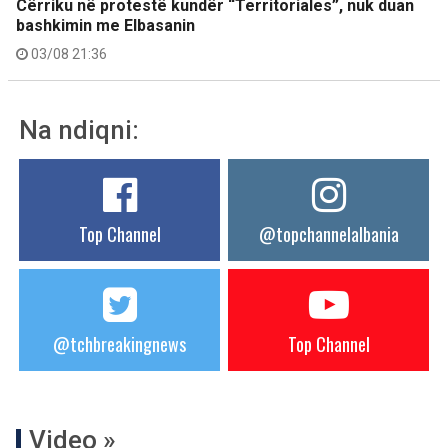
Cërriku në protestë kundër “Territoriales”, nuk duan
bashkimin me Elbasanin
03/08 21:36
Na ndiqni:
Top Channel
@topchannelalbania
@tchbreakingnews
Top Channel
Video »