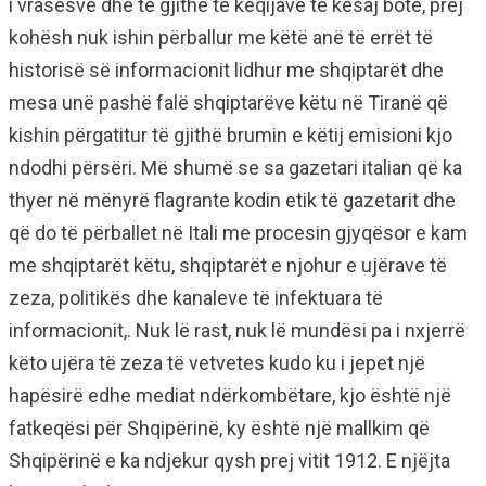
i vrasësve dhe të gjithë të këqijave të kësaj bote, prej
kohësh nuk ishin përballur me këtë anë të errët të
historisë së informacionit lidhur me shqiptarët dhe
mesa unë pashë falë shqiptarëve këtu në Tiranë që
kishin përgatitur të gjithë brumin e këtij emisioni kjo
ndodhi përsëri. Më shumë se sa gazetari italian që ka
thyer në mënyrë flagrante kodin etik të gazetarit dhe
që do të përballet në Itali me procesin gjyqësor e kam
me shqiptarët këtu, shqiptarët e njohur e ujërave të
zeza, politikës dhe kanaleve të infektuara të
informacionit,. Nuk lë rast, nuk lë mundësi pa i nxjerrë
këto ujëra të zeza të vetvetes kudo ku i jepet një
hapësirë edhe mediat ndërkombëtare, kjo është një
fatkeqësi për Shqipërinë, ky është një mallkim që
Shqipërinë e ka ndjekur qysh prej vitit 1912. E njëjta