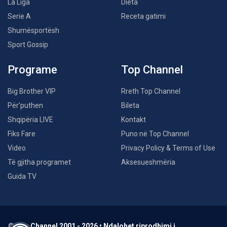
La Liga
Dieta
Serie A
Receta gatimi
Shumësportësh
Sport Gossip
Programe
Top Channel
Big Brother VIP
Rreth Top Channel
Për’puthen
Bileta
Shqipëria LIVE
Kontakt
Fiks Fare
Puno në Top Channel
Video
Privacy Policy & Terms of Use
Të gjitha programet
Aksesueshmëria
Guida TV
© Top Channel 2001 - 2026 • Ndalohet riprodhimi i