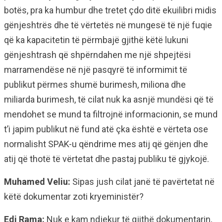
botës, pra ka humbur dhe tretet çdo ditë ekuilibri midis
gënjeshtrës dhe të vërtetës në mungesë të një fuqie
që ka kapacitetin të përmbajë gjithë këtë lukuni
gënjeshtrash që shpërndahen me një shpejtësi
marramendëse në një pasqyrë të informimit të
publikut përmes shumë burimesh, miliona dhe
miliarda burimesh, të cilat nuk ka asnjë mundësi që të
mendohet se mund ta filtrojnë informacionin, se mund
t’i japim publikut në fund atë çka është e vërteta ose
normalisht SPAK-u qëndrime mes atij që gënjen dhe
atij që thotë të vërtetat dhe pastaj publiku të gjykojë.
Muhamed Veliu:
Sipas jush cilat janë të pavërtetat në
këtë dokumentar zoti kryeministër?
Edi Rama:
Nuk e kam ndjekur të gjithë dokumentarin,