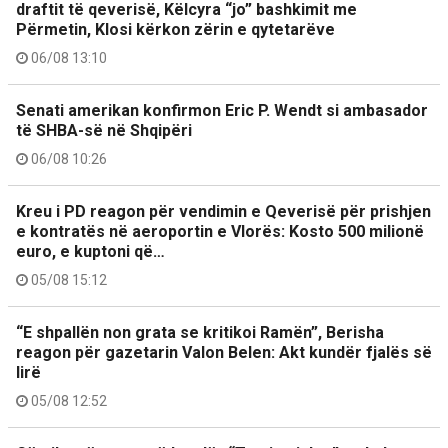
draftit të qeverisë, Këlcyra “jo” bashkimit me
Përmetin, Klosi kërkon zërin e qytetarëve
06/08 13:10
Senati amerikan konfirmon Eric P. Wendt si ambasador
të SHBA-së në Shqipëri
06/08 10:26
Kreu i PD reagon për vendimin e Qeverisë për prishjen
e kontratës në aeroportin e Vlorës: Kosto 500 milionë
euro, e kuptoni që…
05/08 15:12
“E shpallën non grata se kritikoi Ramën”, Berisha
reagon për gazetarin Valon Belen: Akt kundër fjalës së
lirë
05/08 12:52