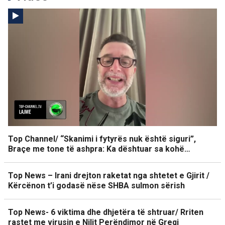
Top Channel/ “Skanimi i fytyrës nuk është siguri”,
Braçe me tone të ashpra: Ka dështuar sa kohë…
Top News – Irani drejton raketat nga shtetet e Gjirit /
Kërcënon t’i godasë nëse SHBA sulmon sërish
Top News- 6 viktima dhe dhjetëra të shtruar/ Rriten
rastet me virusin e Nilit Perëndimor në Greqi