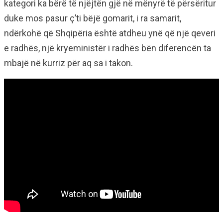
kategori ka bërë të njëjtën gjë në mënyrë të përsëritur
duke mos pasur ç’ti bëjë gomarit, i ra samarit,
ndërkohë që Shqipëria është atdheu ynë që një qeveri
e radhës, një kryeministër i radhës bën diferencën ta
mbajë në kurriz për aq sa i takon.