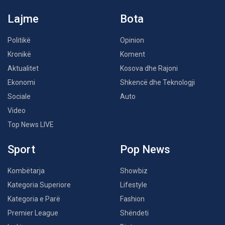
Lajme
Bota
Politikë
Opinion
Kronikë
Koment
Aktualitet
Kosova dhe Rajoni
Ekonomi
Shkencë dhe Teknologji
Sociale
Auto
Video
Top News LIVE
Sport
Pop News
Kombëtarja
Showbiz
Kategoria Superiore
Lifestyle
Kategoria e Parë
Fashion
Premier League
Shëndeti