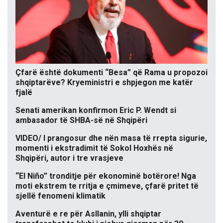
Çfarë është dokumenti “Besa” që Rama u propozoi
shqiptarëve? Kryeministri e shpjegon me katër
fjalë
Senati amerikan konfirmon Eric P. Wendt si
ambasador të SHBA-së në Shqipëri
VIDEO/ I prangosur dhe nën masa të rrepta sigurie,
momenti i ekstradimit të Sokol Hoxhës në
Shqipëri, autor i tre vrasjeve
“El Niño” tronditje për ekonominë botërore! Nga
moti ekstrem te rritja e çmimeve, çfarë pritet të
sjellë fenomeni klimatik
Aventurë e re për Asllanin, ylli shqiptar