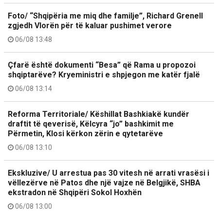
Foto/ “Shqipëria me miq dhe familje”, Richard Grenell
zgjedh Vlorën për të kaluar pushimet verore
06/08 13:48
Çfarë është dokumenti “Besa” që Rama u propozoi
shqiptarëve? Kryeministri e shpjegon me katër fjalë
06/08 13:14
Reforma Territoriale/ Këshillat Bashkiakë kundër
draftit të qeverisë, Këlcyra “jo” bashkimit me
Përmetin, Klosi kërkon zërin e qytetarëve
06/08 13:10
Ekskluzive/ U arrestua pas 30 vitesh në arrati vrasësi i
vëllezërve në Patos dhe një vajze në Belgjikë, SHBA
ekstradon në Shqipëri Sokol Hoxhën
06/08 13:00