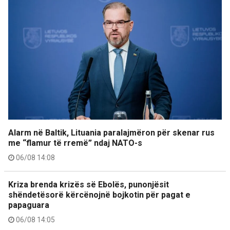
Alarm në Baltik, Lituania paralajmëron për skenar rus
me “flamur të rremë” ndaj NATO-s
06/08 14:08
Kriza brenda krizës së Ebolës, punonjësit
shëndetësorë kërcënojnë bojkotin për pagat e
papaguara
06/08 14:05