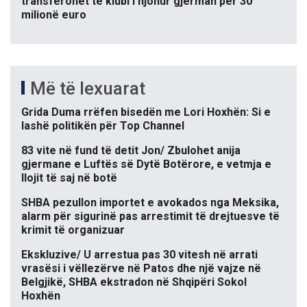
transferohet te klubi i njohur gjerman për 30
milionë euro
Më të lexuarat
Grida Duma rrëfen bisedën me Lori Hoxhën: Si e
lashë politikën për Top Channel
83 vite në fund të detit Jon/ Zbulohet anija
gjermane e Luftës së Dytë Botërore, e vetmja e
llojit të saj në botë
SHBA pezullon importet e avokados nga Meksika,
alarm për sigurinë pas arrestimit të drejtuesve të
krimit të organizuar
Ekskluzive/ U arrestua pas 30 vitesh në arrati
vrasësi i vëllezërve në Patos dhe një vajze në
Belgjikë, SHBA ekstradon në Shqipëri Sokol
Hoxhën