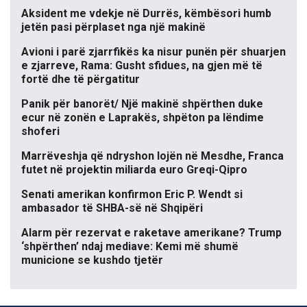
Aksident me vdekje në Durrës, këmbësori humb
jetën pasi përplaset nga një makinë
Avioni i parë zjarrfikës ka nisur punën për shuarjen
e zjarreve, Rama: Gusht sfidues, na gjen më të
fortë dhe të përgatitur
Panik për banorët/ Një makinë shpërthen duke
ecur në zonën e Laprakës, shpëton pa lëndime
shoferi
Marrëveshja që ndryshon lojën në Mesdhe, Franca
futet në projektin miliarda euro Greqi-Qipro
Senati amerikan konfirmon Eric P. Wendt si
ambasador të SHBA-së në Shqipëri
Alarm për rezervat e raketave amerikane? Trump
‘shpërthen’ ndaj mediave: Kemi më shumë
municione se kushdo tjetër