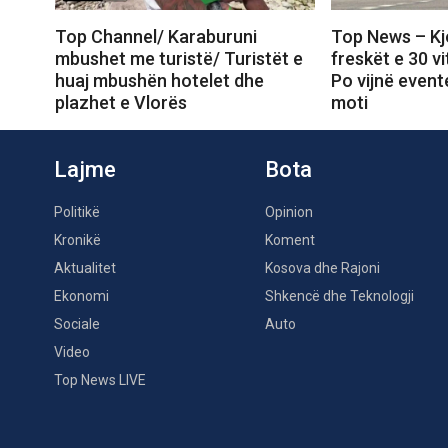
Top Channel/ Karaburuni
Top News – Kj
mbushet me turistë/ Turistët e
freskët e 30 v
huaj mbushën hotelet dhe
Po vijnë even
plazhet e Vlorës
moti
Lajme
Bota
Politikë
Opinion
Kronikë
Koment
Aktualitet
Kosova dhe Rajoni
Ekonomi
Shkencë dhe Teknologji
Sociale
Auto
Video
Top News LIVE