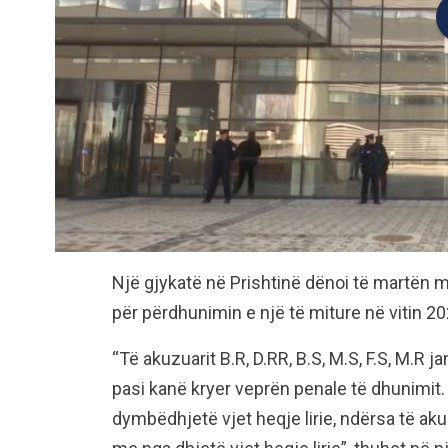
Një gjykatë në Prishtinë dënoi të martën me
për përdhunimin e një të miture në vitin 20
“Të akuzuarit B.R, D.RR, B.S, M.S, F.S, M.R j
pasi kanë kryer veprën penale të dhunimit
dymbëdhjetë vjet heqje lirie, ndërsa të aku