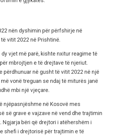
joftimin e gjykatës.
 2022 nën dyshimin për përfshirje në
ë vitit 2022 në Prishtinë.
 dy vjet më parë, kishte nxitur reagime të
ër mbrojtjen e të drejtave të njeriut.
te përdhunuar në gusht të vitit 2022 në një
ra më vonë treguan se ndaj të miturës janë
udhë mbi një vjeçare.
ta të njëpasnjëshme në Kosovë mes
së së grave e vajzave në vend dhe trajtimin
 Ngjarja bëri që drejtori i atëhershëm i
hefi i drejtorisë për trajtimin e të