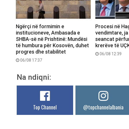
Ngërçi në formimin e
Procesi në Ha
institucioneve, Ambasada e
vendimtare, ja
SHBA-së në Prishtinë: Mundësi
seancat përfun
të humbura për Kosovën, duhet
krerëve të UÇ
progres dhe stabilitet
06/08 12:39
06/08 17:37
Na ndiqni:
Top Channel
@topchannelalbania