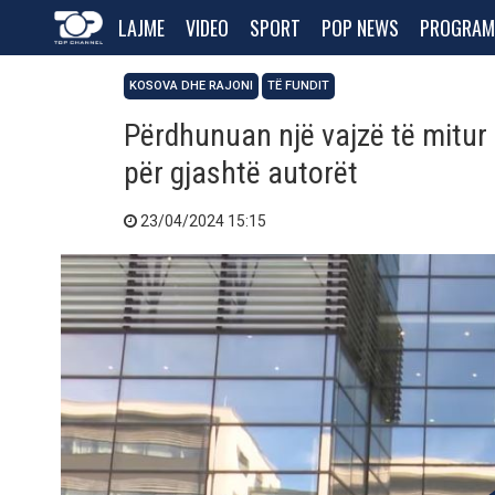
LAJME
VIDEO
SPORT
POP NEWS
PROGRAM
KOSOVA DHE RAJONI
TË FUNDIT
Përdhunuan një vajzë të mitur n
për gjashtë autorët
23/04/2024 15:15