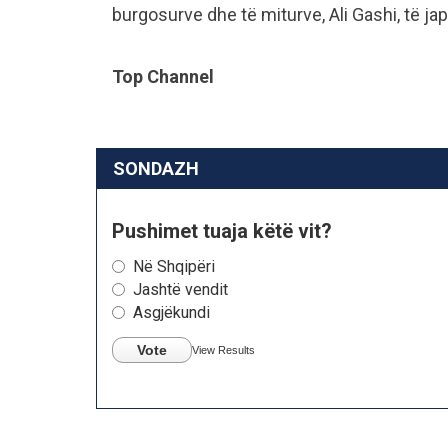
burgosurve dhe të miturve, Ali Gashi, të ja
Top Channel
SONDAZH
Pushimet tuaja këtë vit?
Në Shqipëri
Jashtë vendit
Asgjëkundi
Vote
View Results