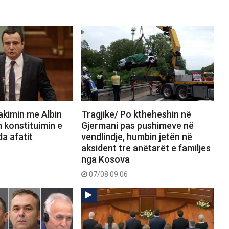
akimin me Albin
Tragjike/ Po ktheheshin në
n konstituimin e
Gjermani pas pushimeve në
a afatit
vendlindje, humbin jetën në
aksident tre anëtarët e familjes
nga Kosova
07/08 09:06