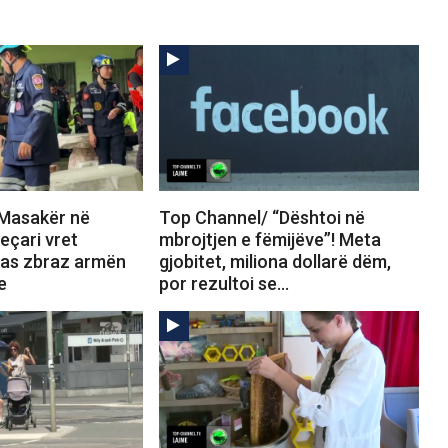
Masakër në
Top Channel/ “Dështoi në
eçari vret
mbrojtjen e fëmijëve”! Meta
 pas zbraz armën
gjobitet, miliona dollarë dëm,
e
por rezultoi se…