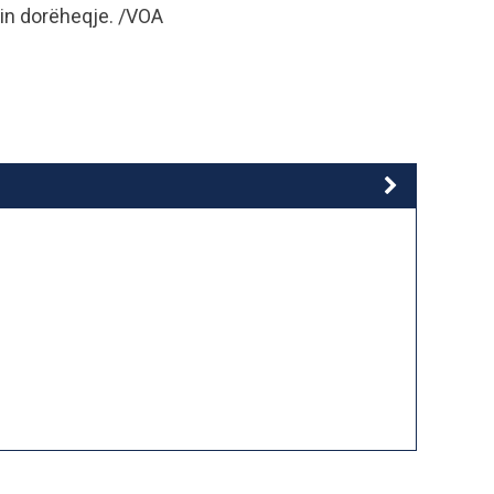
pin dorëheqje. /VOA