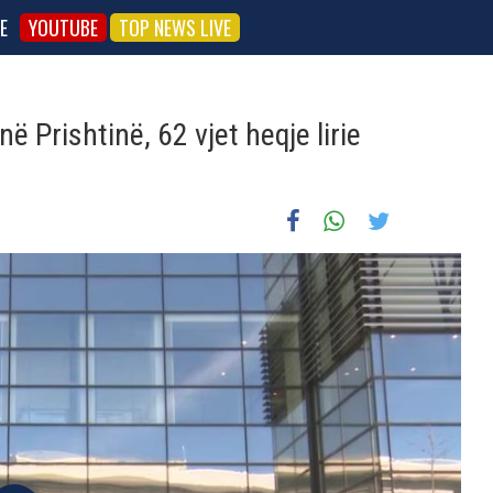
E
YOUTUBE
TOP NEWS LIVE
ë Prishtinë, 62 vjet heqje lirie