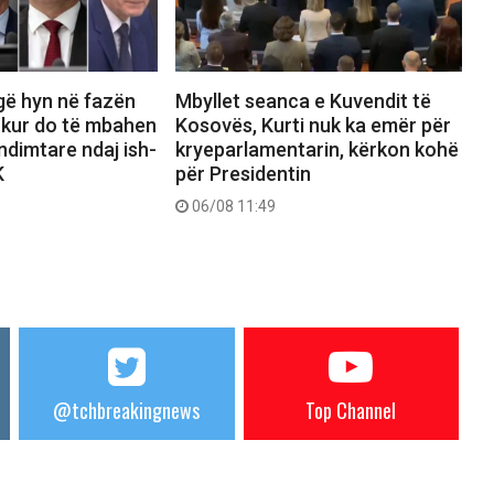
gë hyn në fazën
Mbyllet seanca e Kuvendit të
 kur do të mbahen
Kosovës, Kurti nuk ka emër për
dimtare ndaj ish-
kryeparlamentarin, kërkon kohë
K
për Presidentin
06/08 11:49
@tchbreakingnews
Top Channel