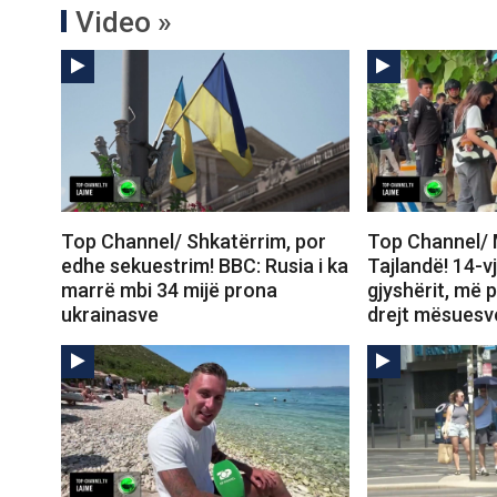
Video »
Top Channel/ Shkatërrim, por
Top Channel/ 
edhe sekuestrim! BBC: Rusia i ka
Tajlandë! 14-vj
marrë mbi 34 mijë prona
gjyshërit, më
ukrainasve
drejt mësuesv