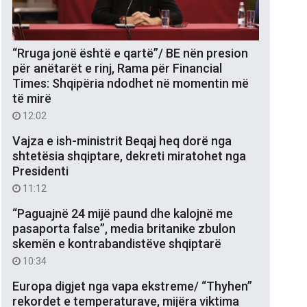
“Rruga jonë është e qartë”/ BE nën presion
për anëtarët e rinj, Rama për Financial
Times: Shqipëria ndodhet në momentin më
të mirë
12:02
Vajza e ish-ministrit Beqaj heq dorë nga
shtetësia shqiptare, dekreti miratohet nga
Presidenti
11:12
“Paguajnë 24 mijë paund dhe kalojnë me
pasaporta false”, media britanike zbulon
skemën e kontrabandistëve shqiptarë
10:34
Europa digjet nga vapa ekstreme/ “Thyhen”
rekordet e temperaturave, mijëra viktima