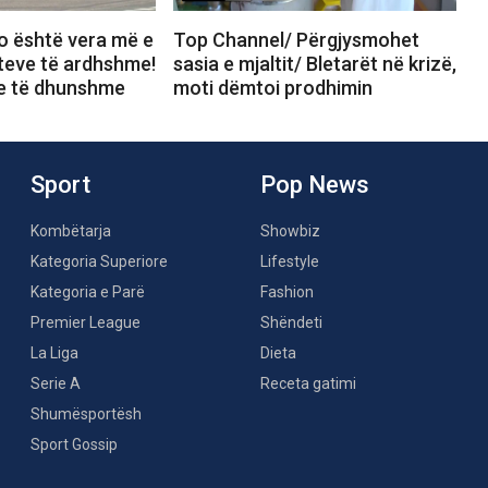
o është vera më e
Top Channel/ Përgjysmohet
iteve të ardhshme!
sasia e mjaltit/ Bletarët në krizë,
te të dhunshme
moti dëmtoi prodhimin
Sport
Pop News
Kombëtarja
Showbiz
Kategoria Superiore
Lifestyle
Kategoria e Parë
Fashion
Premier League
Shëndeti
La Liga
Dieta
Serie A
Receta gatimi
Shumësportësh
Sport Gossip