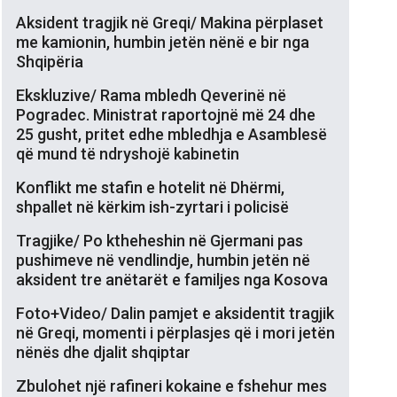
Aksident tragjik në Greqi/ Makina përplaset
me kamionin, humbin jetën nënë e bir nga
Shqipëria
Ekskluzive/ Rama mbledh Qeverinë në
Pogradec. Ministrat raportojnë më 24 dhe
25 gusht, pritet edhe mbledhja e Asamblesë
që mund të ndryshojë kabinetin
Konflikt me stafin e hotelit në Dhërmi,
shpallet në kërkim ish-zyrtari i policisë
Tragjike/ Po ktheheshin në Gjermani pas
pushimeve në vendlindje, humbin jetën në
aksident tre anëtarët e familjes nga Kosova
Foto+Video/ Dalin pamjet e aksidentit tragjik
në Greqi, momenti i përplasjes që i mori jetën
nënës dhe djalit shqiptar
Zbulohet një rafineri kokaine e fshehur mes