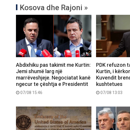
Kosova dhe Rajoni »
Abdixhiku pas takimit me Kurtin:
PDK refuzon t
Jemi shumë larg një
Kurtin, i kërko
marrëveshjeje. Negociatat kanë
Kuvendit brend
ngecur te çështja e Presidentit
kushtetues
07/08 15:46
07/08 13:03