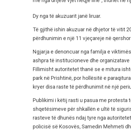
me nga dhjetë vjet heqje lirie”, thuhet në n
Dy nga të akuzuarit janë liruar.
Të gjithë ishin akuzuar në dhjetor të vitit
përdhunimin e një 11 vjeçareje në qershor t
Ngjarja e denoncuar nga familja e viktimës
ashpra të institucioneve dhe organizatave p
Fillimisht autoritetet thanë se e mitura ish
park në Prishtinë, por hollësitë e paraqitu
kryer disa raste të përdhunimit në një peri
Publikimi i këtij rasti u pasua me protes
shqetësimeve për shkallën e ultë të siguri
rasteve të dhunës ndaj tyre nga autoritetet.
policisë së Kosovës, Samedin Mehmeti dhe s