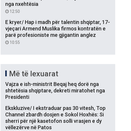
nga nxehtësia
12:50
E kryer/ Hap i madh për talentin shqiptar, 17-
vjeçari Armend Muslika firmos kontratën e
parë profesioniste me gjigantin anglez
10:55
Më të lexuarat
Vajza e ish-ministrit Beqaj heq dorë nga
shtetësia shqiptare, dekreti miratohet nga
Presidenti
Ekskluzive/ I ekstraduar pas 30 vitesh, Top
Channel zbardh dosjen e Sokol Hoxhës: Si
sherri për një kasetofon solli vrasjen e dy
vëllezërve në Patos