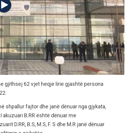
 gjithsej 62 vjet heqje lirie gjashtë persona
22.
anë shpallur fajtor dhe janë dënuar nga gjykata,
. I akuzuari B.RR është dënuar me
zuarit D.RR, B.S, M.S, F. S dhe M.R janë dënuar