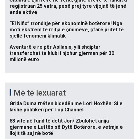
regjistruan 25 vatra, pesë prej tyre vijojnë të jenë
ende aktive
“El Niño” tronditje për ekonominë botërore! Nga
moti ekstrem te rritja e çmimeve, çfarë pritet të
sjellë fenomeni klimatik
Aventurë e re për Asllanin, ylli shqiptar
transferohet te klubi i njohur gjerman për 30
milionë euro
Më të lexuarat
Grida Duma rrëfen bisedën me Lori Hoxhën: Si e
lashë politikën për Top Channel
83 vite në fund të detit Jon/ Zbulohet anija
gjermane e Luftës së Dytë Botërore, e vetmja e
llojit të saj në botë