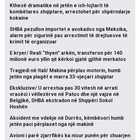
Kthesë dramatike në jetën e ish-lojtarit të
kombëtares shqiptare, arrestohet për shpërndarje
kokaine
SHBA pezullon importet e avokados nga Meksika,
alarm për sigurinë pas arrestimit të drejtuesve të
krimit të organizuar
E kryer/ Reali “thyen” arkën, transferon për 140
milionë euro yllin që kërkoi gjatë gjithë merkatos
Tragjedi në Itali/ Makina përplas motorin, humb
jetën nga plagët e marra 33-vjeçari shqiptar
Ekskluzive/ U arrestua pas 30 vitesh në arrati
vrasësi i vëllezërve në Patos dhe një vajze në
Belgjikë, SHBA ekstradon në Shqipëri Sokol
Hoxhën
Aksident me vdekje në Durrës, këmbësori humb
jetën pasi përplaset nga një makinë
Avioni i parë zjarrfikës ka nisur punën për shuarjen