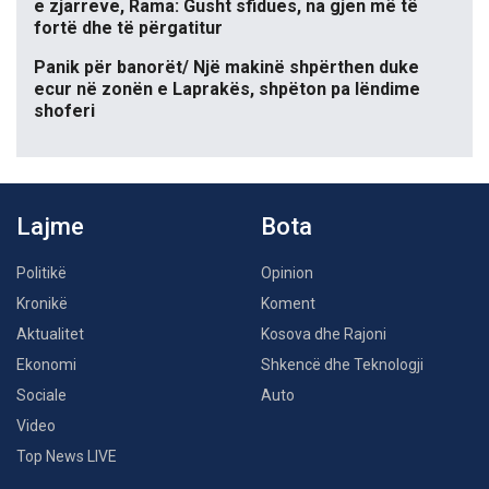
e zjarreve, Rama: Gusht sfidues, na gjen më të
fortë dhe të përgatitur
Panik për banorët/ Një makinë shpërthen duke
ecur në zonën e Laprakës, shpëton pa lëndime
shoferi
Lajme
Bota
Politikë
Opinion
Kronikë
Koment
Aktualitet
Kosova dhe Rajoni
Ekonomi
Shkencë dhe Teknologji
Sociale
Auto
Video
Top News LIVE