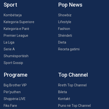
Sport
Pop News
Kombëtarja
Showbiz
Kategoria Superiore
Lifestyle
Kategoria e Parë
Fashion
Premier League
Shëndeti
La Liga
Dieta
Serie A
Receta gatimi
Shumësportësh
Sport Gossip
Programe
Top Channel
Big Brother VIP
Rreth Top Channel
Për’puthen
Bileta
Shqipëria LIVE
Kontakt
Fiks Fare
Puno në Top Channel