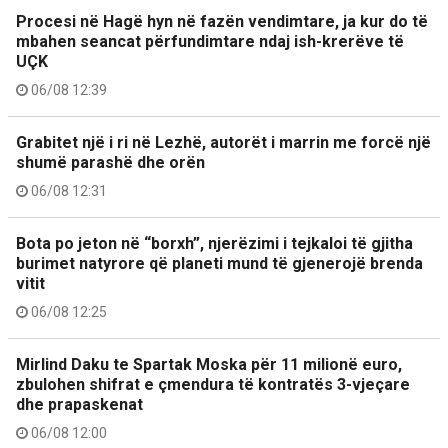
Procesi në Hagë hyn në fazën vendimtare, ja kur do të
mbahen seancat përfundimtare ndaj ish-krerëve të
UÇK
06/08 12:39
Grabitet një i ri në Lezhë, autorët i marrin me forcë një
shumë parashë dhe orën
06/08 12:31
Bota po jeton në “borxh”, njerëzimi i tejkaloi të gjitha
burimet natyrore që planeti mund të gjenerojë brenda
vitit
06/08 12:25
Mirlind Daku te Spartak Moska për 11 milionë euro,
zbulohen shifrat e çmendura të kontratës 3-vjeçare
dhe prapaskenat
06/08 12:00