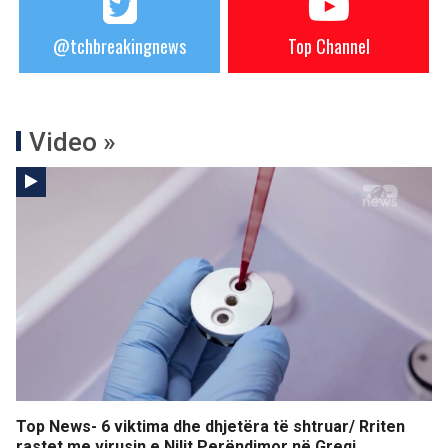
@tchbreakingnews
Top Channel
Video »
Top News- 6 viktima dhe dhjetëra të shtruar/ Rriten
rastet me virusin e Nilit Perëndimor në Greqi