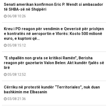
Senati amerikan konfirmon Eric P. Wendt si ambasador
të SHBA-së në Shqipëri
06/08 10:26
Kreu i PD reagon për vendimin e Qeverisë për prishjen
e kontratës në aeroportin e Vlorës: Kosto 500 milionë
euro, e kuptoni që…
05/08 15:12
“E shpallën non grata se kritikoi Ramën”, Berisha
reagon për gazetarin Valon Belen: Akt kundër fjalës së
lirë
05/08 12:52
Cërriku në protestë kundër “Territoriales”, nuk duan
bashkimin me Elbasanin
03/08 21:36