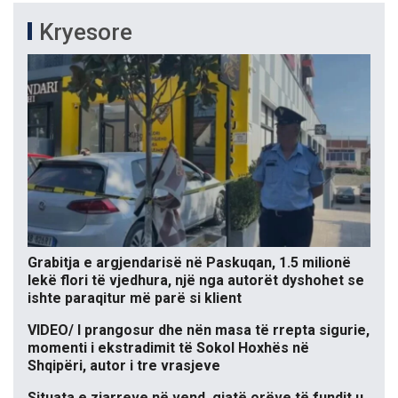
Kryesore
Grabitja e argjendarisë në Paskuqan, 1.5 milionë
lekë flori të vjedhura, një nga autorët dyshohet se
ishte paraqitur më parë si klient
VIDEO/ I prangosur dhe nën masa të rrepta sigurie,
momenti i ekstradimit të Sokol Hoxhës në
Shqipëri, autor i tre vrasjeve
Situata e zjarreve në vend, gjatë orëve të fundit u