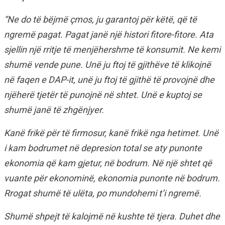
“Ne do të bëjmë çmos, ju garantoj për këtë, që të
ngremë pagat. Pagat janë një histori fitore-fitore. Ata
sjellin një rritje të menjëhershme të konsumit. Ne kemi
shumë vende pune. Unë ju ftoj të gjithëve të klikojnë
në faqen e DAP-it, unë ju ftoj të gjithë të provojnë dhe
njëherë tjetër të punojnë në shtet. Unë e kuptoj se
shumë janë të zhgënjyer.
Kanë frikë për të firmosur, kanë frikë nga hetimet. Unë
i kam bodrumet në depresion total se aty punonte
ekonomia që kam gjetur, në bodrum. Në një shtet që
vuante për ekonominë, ekonomia punonte në bodrum.
Rrogat shumë të ulëta, po mundohemi t’i ngremë.
Shumë shpejt të kalojmë në kushte të tjera. Duhet dhe