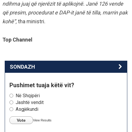
ndihma juaj që njerëzit të aplikojnë. Janë 126 vende
që presim, procedurat e DAP-it janë të tilla, marrin pak
kohë”,
tha ministri.
Top Channel
SONDAZH
Pushimet tuaja këtë vit?
Në Shqipëri
Jashtë vendit
Asgjëkundi
Vote
View Results