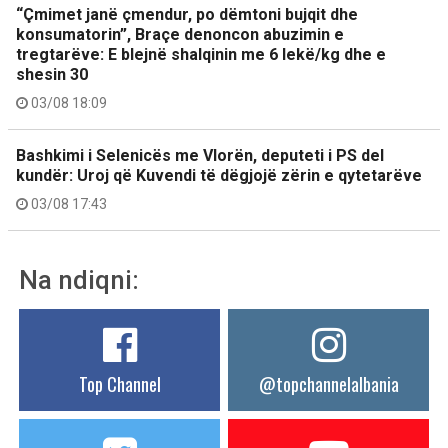
“Çmimet janë çmendur, po dëmtoni bujqit dhe
konsumatorin”, Braçe denoncon abuzimin e
tregtarëve: E blejnë shalqinin me 6 lekë/kg dhe e
shesin 30
03/08 18:09
Bashkimi i Selenicës me Vlorën, deputeti i PS del
kundër: Uroj që Kuvendi të dëgjojë zërin e qytetarëve
03/08 17:43
Na ndiqni:
Top Channel
@topchannelalbania