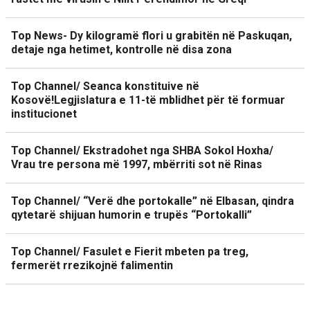
Top News- Dy kilogramë flori u grabitën në Paskuqan,
detaje nga hetimet, kontrolle në disa zona
Top Channel/ Seanca konstituive në
Kosovë!Legjislatura e 11-të mblidhet për të formuar
institucionet
Top Channel/ Ekstradohet nga SHBA Sokol Hoxha/
Vrau tre persona më 1997, mbërriti sot në Rinas
Top Channel/ “Verë dhe portokalle” në Elbasan, qindra
qytetarë shijuan humorin e trupës “Portokalli”
Top Channel/ Fasulet e Fierit mbeten pa treg,
fermerët rrezikojnë falimentin