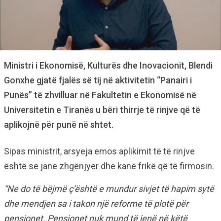
Ministri i Ekonomisë, Kulturës dhe Inovacionit, Blendi
Gonxhe gjatë fjalës së tij në aktivitetin “Panairi i
Punës” të zhvilluar në Fakultetin e Ekonomisë në
Universitetin e Tiranës u bëri thirrje të rinjve që të
aplikojnë për punë në shtet.
Sipas ministrit, arsyeja emos aplikimit të të rinjve
është se janë zhgënjyer dhe kanë frikë që të firmosin.
“Ne do të bëjmë ç’është e mundur sivjet të hapim sytë
dhe mendjen sa i takon një reforme të plotë për
pensionet. Pensionet nuk mund të jenë në këtë