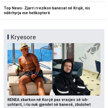
Top News- Zjarri rrezikon banesat në Krujë, nis
ndërhyrja me helikopterë
Kryesore
RENEA zbarkon në Korçë pas vrasjes së ish-
ushtarit, i riu nuk gjendet në banesë, zbulohet