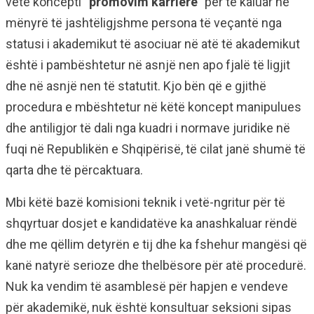
vetë koncepti “
promovim karriere
” për të kaluar në
mënyrë të jashtëligjshme persona të veçantë nga
statusi i akademikut të asociuar në atë të akademikut
është i pambështetur në asnjë nen apo fjalë të ligjit
dhe në asnjë nen të statutit. Kjo bën që e gjithë
procedura e mbështetur në këtë koncept manipulues
dhe antiligjor të dali nga kuadri i normave juridike në
fuqi në Republikën e Shqipërisë, të cilat janë shumë të
qarta dhe të përcaktuara.
Mbi këtë bazë komisioni teknik i vetë-ngritur për të
shqyrtuar dosjet e kandidatëve ka anashkaluar rëndë
dhe me qëllim detyrën e tij dhe ka fshehur mangësi që
kanë natyrë serioze dhe thelbësore për atë procedurë.
Nuk ka vendim të asamblesë për hapjen e vendeve
për akademikë, nuk është konsultuar seksioni sipas