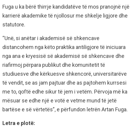
Fuga u ka bërë thirrje kandidatëve të mos pranojnë një
karrierë akademike të njollosur me shkelje ligjore dhe
statutore.
“Unë, si anëtar i akademisë së shkencave
distancohem nga këto praktika antiligjore të iniciuara
nga ana e kryesisë së akademisë së shkencave dhe
riafirmoj përpara publikut dhe komunitetit të
studiuesve dhe kërkuesve shkencorë, universitarëve
të vendit, se as jam pajtuar dhe as pajtohem kurrsesi
me to, qoftë edhe sikur të jem i vetëm. Përvoja më ka
mësuar se edhe një e votë e vetme mund të jetë
bartëse e së vërtetës”, e përfundon letrën Artan Fuga.
Letra e plotë: