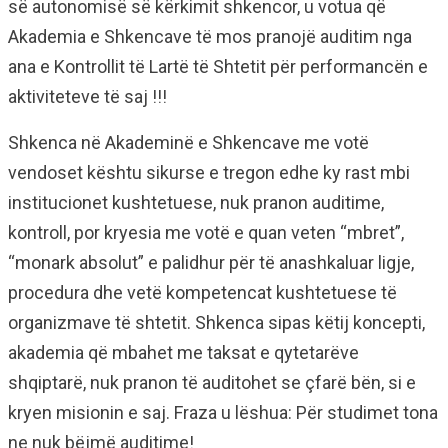
së autonomisë së kërkimit shkencor, u votua që
Akademia e Shkencave të mos pranojë auditim nga
ana e Kontrollit të Lartë të Shtetit për performancën e
aktiviteteve të saj !!!
Shkenca në Akademinë e Shkencave me votë
vendoset kështu sikurse e tregon edhe ky rast mbi
institucionet kushtetuese, nuk pranon auditime,
kontroll, por kryesia me votë e quan veten “mbret”,
“monark absolut” e palidhur për të anashkaluar ligje,
procedura dhe vetë kompetencat kushtetuese të
organizmave të shtetit. Shkenca sipas këtij koncepti,
akademia që mbahet me taksat e qytetarëve
shqiptarë, nuk pranon të auditohet se çfarë bën, si e
kryen misionin e saj. Fraza u lëshua: Për studimet tona
ne nuk bëjmë auditime!