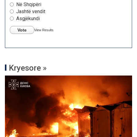
Në Shqipëri
Jashtë vendit
Asgjëkundi
Vote
View Results
Kryesore »