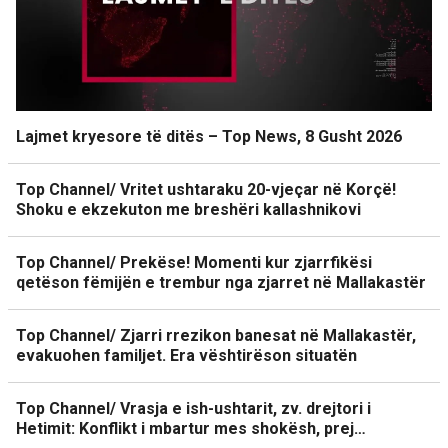
Lajmet kryesore të ditës – Top News, 8 Gusht 2026
Top Channel/ Vritet ushtaraku 20-vjeçar në Korçë!
Shoku e ekzekuton me breshëri kallashnikovi
Top Channel/ Prekëse! Momenti kur zjarrfikësi
qetëson fëmijën e trembur nga zjarret në Mallakastër
Top Channel/ Zjarri rrezikon banesat në Mallakastër,
evakuohen familjet. Era vështirëson situatën
Top Channel/ Vrasja e ish-ushtarit, zv. drejtori i
Hetimit: Konflikt i mbartur mes shokësh, prej…