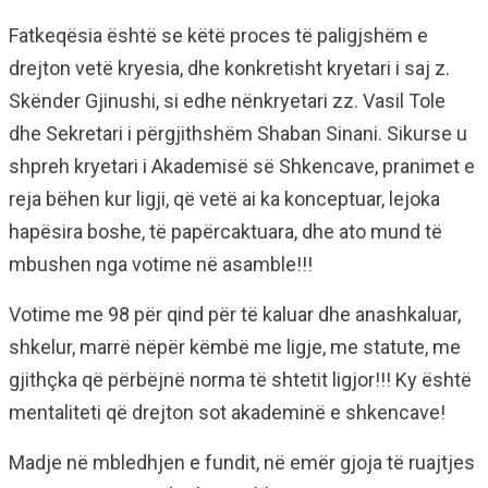
Fatkeqësia është se këtë proces të paligjshëm e
drejton vetë kryesia, dhe konkretisht kryetari i saj z.
Skënder Gjinushi, si edhe nënkryetari zz. Vasil Tole
dhe Sekretari i përgjithshëm Shaban Sinani. Sikurse u
shpreh kryetari i Akademisë së Shkencave, pranimet e
reja bëhen kur ligji, që vetë ai ka konceptuar, lejoka
hapësira boshe, të papërcaktuara, dhe ato mund të
mbushen nga votime në asamble!!!
Votime me 98 për qind për të kaluar dhe anashkaluar,
shkelur, marrë nëpër këmbë me ligje, me statute, me
gjithçka që përbëjnë norma të shtetit ligjor!!! Ky është
mentaliteti që drejton sot akademinë e shkencave!
Madje në mbledhjen e fundit, në emër gjoja të ruajtjes