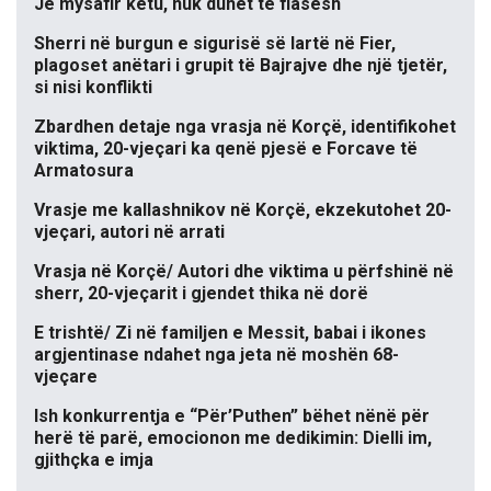
Je mysafir këtu, nuk duhet të flasësh
Sherri në burgun e sigurisë së lartë në Fier,
plagoset anëtari i grupit të Bajrajve dhe një tjetër,
si nisi konflikti
Zbardhen detaje nga vrasja në Korçë, identifikohet
viktima, 20-vjeçari ka qenë pjesë e Forcave të
Armatosura
Vrasje me kallashnikov në Korçë, ekzekutohet 20-
vjeçari, autori në arrati
Vrasja në Korçë/ Autori dhe viktima u përfshinë në
sherr, 20-vjeçarit i gjendet thika në dorë
E trishtë/ Zi në familjen e Messit, babai i ikones
argjentinase ndahet nga jeta në moshën 68-
vjeçare
Ish konkurrentja e “Për’Puthen” bëhet nënë për
herë të parë, emocionon me dedikimin: Dielli im,
gjithçka e imja