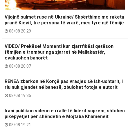
Vijojnë sulmet ruse në Ukrainë/ Shpërthime me raketa
pranë Kievit, tre persona të vrarë, mes tyre një fëmijë
08/08 20:29
VIDEO/ Prekëse! Momenti kur zjarrfikësi qetëson
fëmijën e trembur nga zjarret në Mallakastër,
evakuohen banorët
08/08 20:07
RENEA zbarkon në Korçë pas vrasjes së ish-ushtarit, i
riu nuk gjendet në banesë, zbulohet fotoja e autorit
08/08 19:35
Irani publikon videon e rrallë të liderit suprem, shtohen
pikëpyetjet për shëndetin e Mojtaba Khameneit
08/08 19:21