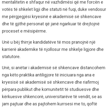
mentalitetin e shfaqur në vazhdimësi që me forcën e
votës të shkelet ligji dhe statuti në fuqi, duke vendosur
me përgjegjësi kryesinë e akademisë së shkencave
dhe të gjithë personat që janë ngarkuar të drejtojnë
proceset e mësipërme.
Unë u bëj thirrje kandidatëve të mos pranojnë një
karrierë akademike të njollosur me shkelje ligjore dhe
statutore.
Unë, si anëtar i akademisë së shkencave distancohem
nga këto praktika antiligjore të iniciuara nga ana e
kryesisë së akademisë së shkencave dhe riafirmoj
përpara publikut dhe komunitetit të studiuesve dhe
kërkuesve shkencorë, universitarëve të vendit, se as
jam pajtuar dhe as pajtohem kurrsesi me to, qoftë