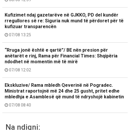
Kufizimet ndaj gazetarëve në GJKKO, PD del kundër
rregullores së re: Siguria nuk mund të përdoret për të
kufizuar transparencën
07/08 13:25
“Rruga jonë është e qartë”/ BE nën presion për
anëtarët e rinj, Rama për Financial Times: Shqipëria
ndodhet në momentin më të mirë
07/08 12:02
Ekskluzive/ Rama mbledh Qeverinë në Pogradec.
Ministrat raportojnë më 24 dhe 25 gusht, pritet edhe
mbledhja e Asamblesë që mund të ndryshojë kabinetin
07/08 08:40
Na ndiqni: