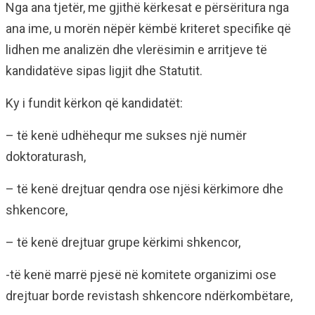
Nga ana tjetër, me gjithë kërkesat e përsëritura nga
ana ime, u morën nëpër këmbë kriteret specifike që
lidhen me analizën dhe vlerësimin e arritjeve të
kandidatëve sipas ligjit dhe Statutit.
Ky i fundit kërkon që kandidatët:
– të kenë udhëhequr me sukses një numër
doktoraturash,
– të kenë drejtuar qendra ose njësi kërkimore dhe
shkencore,
– të kenë drejtuar grupe kërkimi shkencor,
-të kenë marrë pjesë në komitete organizimi ose
drejtuar borde revistash shkencore ndërkombëtare,