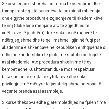
Sikurse edhe e shpreha në forma të ndryshme dhe
transparente gjatë punimeve të seksionit mbledhja
dhe e gjithë procedura e zgjedhjeve të akademikëve
të rinj (duke lënë mënjanë ato të zgjedhjes të
anëtarëve të jashtëm) duke shkelur në mënyrë të
ndërgjegjshme dhe të qëllimshme ligjin në fuqi për
akademinë e shkencave në Republikën e Shqipërisë si
edhe në kundërshtim të plotë me statutin në fuqi të
asaj akademie. Ato procedura shkelin me të dy
këmbët edhe Kushtetutën duke mos respektuar
barazinë në të drejta të qytetarëve dhe duke
privilegjuar në mënyrë të jashtëligjshme persona të
veçantë brenda asaj asambleje.
Sikurse theksova edhe gjatë mbledhjes në fjalën time