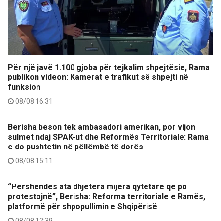
Për një javë 1.100 gjoba për tejkalim shpejtësie, Rama
publikon videon: Kamerat e trafikut së shpejti në
funksion
08/08 16:31
Berisha beson tek ambasadori amerikan, por vijon
sulmet ndaj SPAK-ut dhe Reformës Territoriale: Rama
e do pushtetin në pëllëmbë të dorës
08/08 15:11
“Përshëndes ata dhjetëra mijëra qytetarë që po
protestojnë”, Berisha: Reforma territoriale e Ramës,
platformë për shpopullimin e Shqipërisë
08/08 12:39