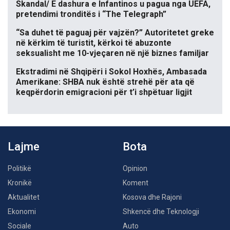
Skandal/ E dashura e Infantinos u pagua nga UEFA,
pretendimi tronditës i “The Telegraph”
“Sa duhet të paguaj për vajzën?” Autoritetet greke
në kërkim të turistit, kërkoi të abuzonte
seksualisht me 10-vjeçaren në një biznes familjar
Ekstradimi në Shqipëri i Sokol Hoxhës, Ambasada
Amerikane: SHBA nuk është strehë për ata që
keqpërdorin emigracioni për t’i shpëtuar ligjit
Lajme
Bota
Politikë
Opinion
Kronikë
Koment
Aktualitet
Kosova dhe Rajoni
Ekonomi
Shkencë dhe Teknologji
Sociale
Auto