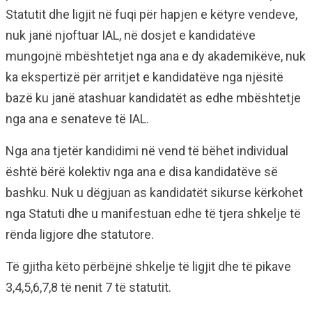
Statutit dhe ligjit në fuqi për hapjen e këtyre vendeve,
nuk janë njoftuar IAL, në dosjet e kandidatëve
mungojnë mbështetjet nga ana e dy akademikëve, nuk
ka ekspertizë për arritjet e kandidatëve nga njësitë
bazë ku janë atashuar kandidatët as edhe mbështetje
nga ana e senateve të IAL.
Nga ana tjetër kandidimi në vend të bëhet individual
është bërë kolektiv nga ana e disa kandidatëve së
bashku. Nuk u dëgjuan as kandidatët sikurse kërkohet
nga Statuti dhe u manifestuan edhe të tjera shkelje të
rënda ligjore dhe statutore.
Të gjitha këto përbëjnë shkelje të ligjit dhe të pikave
3,4,5,6,7,8 të nenit 7 të statutit.