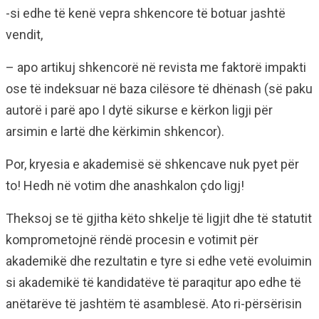
-si edhe të kenë vepra shkencore të botuar jashtë
vendit,
– apo artikuj shkencorë në revista me faktorë impakti
ose të indeksuar në baza cilësore të dhënash (së paku
autorë i parë apo I dytë sikurse e kërkon ligji për
arsimin e lartë dhe kërkimin shkencor).
Por, kryesia e akademisë së shkencave nuk pyet për
to! Hedh në votim dhe anashkalon çdo ligj!
Theksoj se të gjitha këto shkelje të ligjit dhe të statutit
komprometojnë rëndë procesin e votimit për
akademikë dhe rezultatin e tyre si edhe vetë evoluimin
si akademikë të kandidatëve të paraqitur apo edhe të
anëtarëve të jashtëm të asamblesë. Ato ri-përsërisin