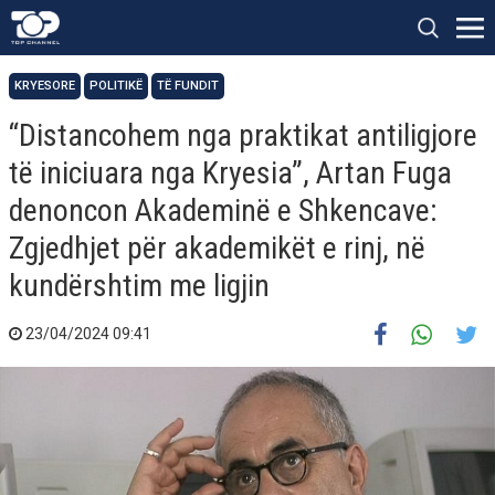
KRYESORE
POLITIKË
TË FUNDIT
“Distancohem nga praktikat antiligjore
të iniciuara nga Kryesia”, Artan Fuga
denoncon Akademinë e Shkencave:
Zgjedhjet për akademikët e rinj, në
kundërshtim me ligjin
23/04/2024 09:41