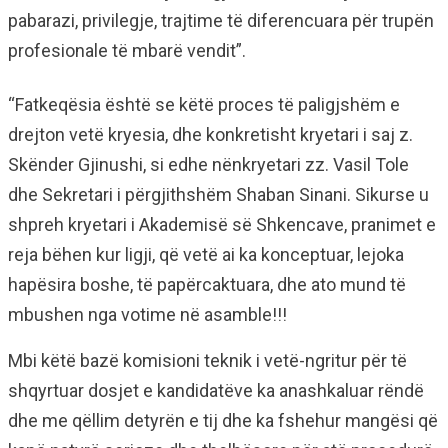
pabarazi, privilegje, trajtime të diferencuara për trupën
profesionale të mbarë vendit”.
“Fatkeqësia është se këtë proces të paligjshëm e
drejton vetë kryesia, dhe konkretisht kryetari i saj z.
Skënder Gjinushi, si edhe nënkryetari zz. Vasil Tole
dhe Sekretari i përgjithshëm Shaban Sinani. Sikurse u
shpreh kryetari i Akademisë së Shkencave, pranimet e
reja bëhen kur ligji, që vetë ai ka konceptuar, lejoka
hapësira boshe, të papërcaktuara, dhe ato mund të
mbushen nga votime në asamble!!!
Mbi këtë bazë komisioni teknik i vetë-ngritur për të
shqyrtuar dosjet e kandidatëve ka anashkaluar rëndë
dhe me qëllim detyrën e tij dhe ka fshehur mangësi që