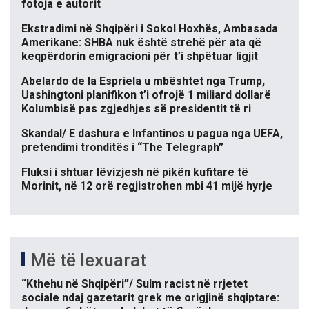
fotoja e autorit
Ekstradimi në Shqipëri i Sokol Hoxhës, Ambasada
Amerikane: SHBA nuk është strehë për ata që
keqpërdorin emigracioni për t’i shpëtuar ligjit
Abelardo de la Espriela u mbështet nga Trump,
Uashingtoni planifikon t’i ofrojë 1 miliard dollarë
Kolumbisë pas zgjedhjes së presidentit të ri
Skandal/ E dashura e Infantinos u pagua nga UEFA,
pretendimi tronditës i “The Telegraph”
Fluksi i shtuar lëvizjesh në pikën kufitare të
Morinit, në 12 orë regjistrohen mbi 41 mijë hyrje
Më të lexuarat
“Kthehu në Shqipëri”/ Sulm racist në rrjetet
sociale ndaj gazetarit grek me origjinë shqiptare: