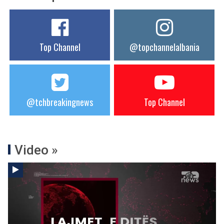
Top Channel
@topchannelalbania
@tchbreakingnews
Top Channel
Video »