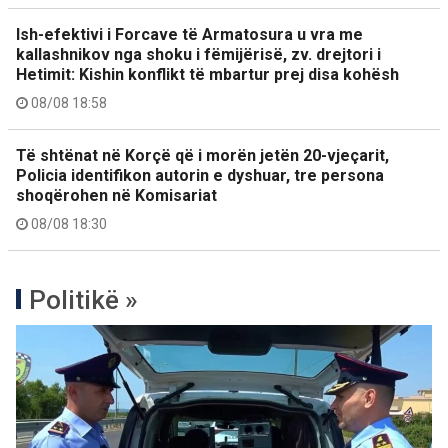
Ish-efektivi i Forcave të Armatosura u vra me
kallashnikov nga shoku i fëmijërisë, zv. drejtori i
Hetimit: Kishin konflikt të mbartur prej disa kohësh
08/08 18:58
Të shtënat në Korçë që i morën jetën 20-vjeçarit,
Policia identifikon autorin e dyshuar, tre persona
shoqërohen në Komisariat
08/08 18:30
Politikë »