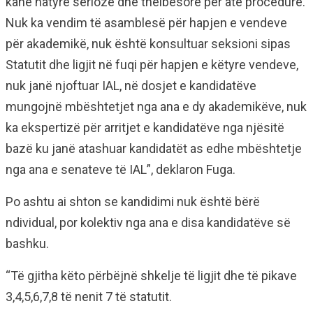
kanë natyrë serioze dhe thelbësore për atë procedurë.
Nuk ka vendim të asamblesë për hapjen e vendeve
për akademikë, nuk është konsultuar seksioni sipas
Statutit dhe ligjit në fuqi për hapjen e këtyre vendeve,
nuk janë njoftuar IAL, në dosjet e kandidatëve
mungojnë mbështetjet nga ana e dy akademikëve, nuk
ka ekspertizë për arritjet e kandidatëve nga njësitë
bazë ku janë atashuar kandidatët as edhe mbështetje
nga ana e senateve të IAL”, deklaron Fuga.
Po ashtu ai shton se kandidimi nuk është bërë
ndividual, por kolektiv nga ana e disa kandidatëve së
bashku.
“Të gjitha këto përbëjnë shkelje të ligjit dhe të pikave
3,4,5,6,7,8 të nenit 7 të statutit.