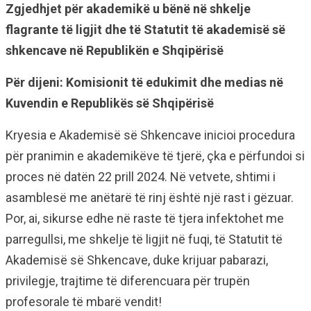
Zgjedhjet për akademikë u bënë në shkelje
flagrante të ligjit dhe të Statutit të akademisë së
shkencave në Republikën e Shqipërisë
Për dijeni: Komisionit të edukimit dhe medias në
Kuvendin e Republikës së Shqipërisë
Kryesia e Akademisë së Shkencave inicioi procedura
për pranimin e akademikëve të tjerë, çka e përfundoi si
proces në datën 22 prill 2024. Në vetvete, shtimi i
asamblesë me anëtarë të rinj është një rast i gëzuar.
Por, ai, sikurse edhe në raste të tjera infektohet me
parregullsi, me shkelje të ligjit në fuqi, të Statutit të
Akademisë së Shkencave, duke krijuar pabarazi,
privilegje, trajtime të diferencuara për trupën
profesorale të mbarë vendit!