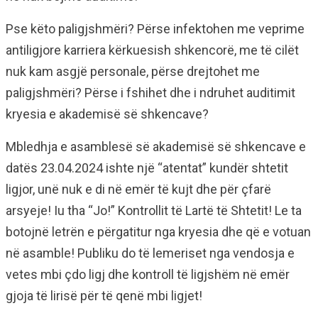
Pse këto paligjshmëri? Përse infektohen me veprime
antiligjore karriera kërkuesish shkencorë, me të cilët
nuk kam asgjë personale, përse drejtohet me
paligjshmëri? Përse i fshihet dhe i ndruhet auditimit
kryesia e akademisë së shkencave?
Mbledhja e asamblesë së akademisë së shkencave e
datës 23.04.2024 ishte një “atentat” kundër shtetit
ligjor, unë nuk e di në emër të kujt dhe për çfarë
arsyeje! Iu tha “Jo!” Kontrollit të Lartë të Shtetit! Le ta
botojnë letrën e përgatitur nga kryesia dhe që e votuan
në asamble! Publiku do të lemeriset nga vendosja e
vetes mbi çdo ligj dhe kontroll të ligjshëm në emër
gjoja të lirisë për të qenë mbi ligjet!