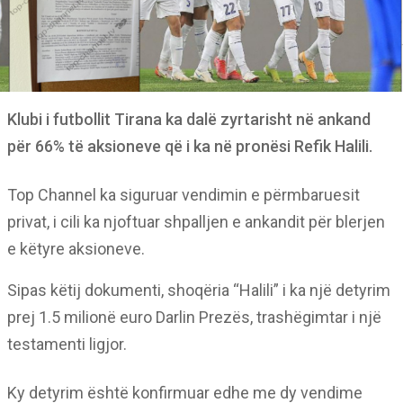
Klubi i futbollit Tirana ka dalë zyrtarisht në ankand
për 66% të aksioneve që i ka në pronësi Refik Halili.
Top Channel ka siguruar vendimin e përmbaruesit
privat, i cili ka njoftuar shpalljen e ankandit për blerjen
e këtyre aksioneve.
Sipas këtij dokumenti, shoqëria “Halili” i ka një detyrim
prej 1.5 milionë euro Darlin Prezës, trashëgimtar i një
testamenti ligjor.
Ky detyrim është konfirmuar edhe me dy vendime