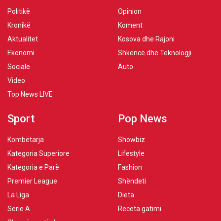
Politikë
Opinion
Kronikë
Koment
Aktualitet
Kosova dhe Rajoni
Ekonomi
Shkencë dhe Teknologji
Sociale
Auto
Video
Top News LIVE
Sport
Pop News
Kombëtarja
Showbiz
Kategoria Superiore
Lifestyle
Kategoria e Parë
Fashion
Premier League
Shëndeti
La Liga
Dieta
Serie A
Receta gatimi