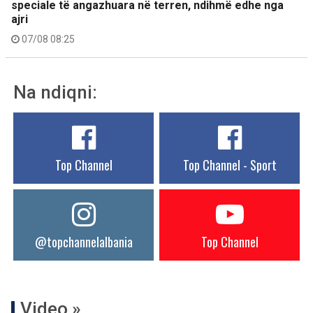
speciale të angazhuara në terren, ndihmë edhe nga
ajri
07/08 08:25
Na ndiqni:
Top Channel
Top Channel - Sport
@topchannelalbania
Top Channel
Video »