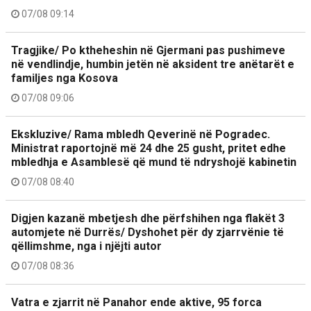
07/08 09:14
Tragjike/ Po ktheheshin në Gjermani pas pushimeve
në vendlindje, humbin jetën në aksident tre anëtarët e
familjes nga Kosova
07/08 09:06
Ekskluzive/ Rama mbledh Qeverinë në Pogradec.
Ministrat raportojnë më 24 dhe 25 gusht, pritet edhe
mbledhja e Asamblesë që mund të ndryshojë kabinetin
07/08 08:40
Digjen kazanë mbetjesh dhe përfshihen nga flakët 3
automjete në Durrës/ Dyshohet për dy zjarrvënie të
qëllimshme, nga i njëjti autor
07/08 08:36
Vatra e zjarrit në Panahor ende aktive, 95 forca