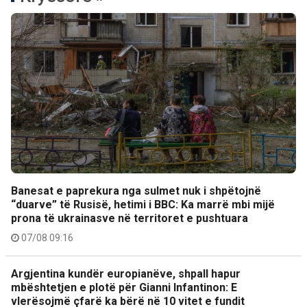
Banesat e paprekura nga sulmet nuk i shpëtojnë
“duarve” të Rusisë, hetimi i BBC: Ka marrë mbi mijë
prona të ukrainasve në territoret e pushtuara
07/08 09:16
Argjentina kundër europianëve, shpall hapur
mbështetjen e plotë për Gianni Infantinon: E
vlerësojmë çfarë ka bërë në 10 vitet e fundit