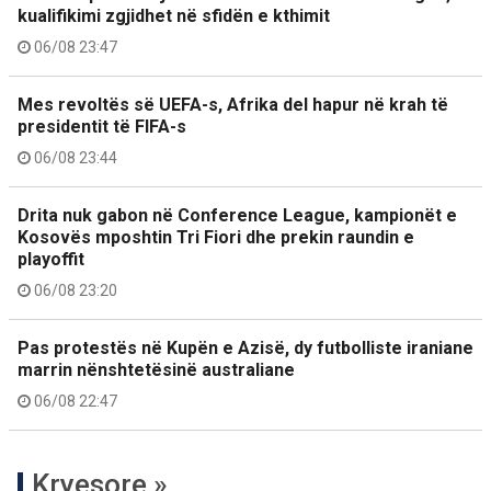
kualifikimi zgjidhet në sfidën e kthimit
06/08 23:47
Mes revoltës së UEFA-s, Afrika del hapur në krah të
presidentit të FIFA-s
06/08 23:44
Drita nuk gabon në Conference League, kampionët e
Kosovës mposhtin Tri Fiori dhe prekin raundin e
playoffit
06/08 23:20
Pas protestës në Kupën e Azisë, dy futbolliste iraniane
marrin nënshtetësinë australiane
06/08 22:47
Kryesore »