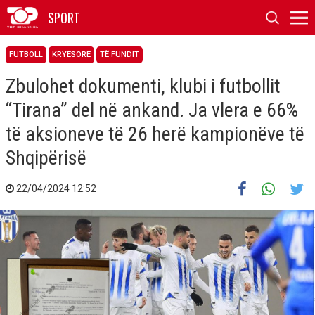
SPORT
FUTBOLL
KRYESORE
TË FUNDIT
Zbulohet dokumenti, klubi i futbollit
“Tirana” del në ankand. Ja vlera e 66%
të aksioneve të 26 herë kampionëve të
Shqipërisë
22/04/2024 12:52