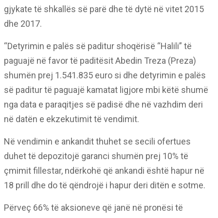
gjykate të shkallës së parë dhe të dytë në vitet 2015
dhe 2017.
“Detyrimin e palës së paditur shoqërisë “Halili” të
paguajë në favor të paditësit Abedin Treza (Preza)
shumën prej 1.541.835 euro si dhe detyrimin e palës
së paditur të paguajë kamatat ligjore mbi këtë shumë
nga data e paraqitjes së padisë dhe në vazhdim deri
në datën e ekzekutimit të vendimit.
Në vendimin e ankandit thuhet se secili ofertues
duhet të depozitojë garanci shumën prej 10% të
çmimit fillestar, ndërkohë që ankandi është hapur në
18 prill dhe do të qëndrojë i hapur deri ditën e sotme.
Përveç 66% të aksioneve që janë në pronësi të