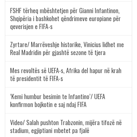
FSHF tërheq mbështetjen për Gianni Infantinon,
Shqipëria i bashkohet qëndrimeve europiane për
qeverisjen e FIFA-s
Zyrtare/ Marrëveshje historike, Vinicius lidhet me
Real Madridin për gjashtë sezone të tjera
Mes revoltës së UEFA-s, Afrika del hapur në krah
të presidentit të FIFA-s
‘Kemi humbur besimin te Infantino’/ UEFA
konfirmon bojkotin e saj ndaj FIFA
Video/ Salah pushton Trabzonin, mijëra tifozë në
stadium, egjiptiani mbetet pa fjalë