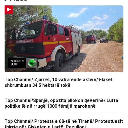
Top Channel/ Zjarret, 10 vatra ende aktive/ Flakët
shkrumbuan 34.5 hektarë tokë
Top Channel/Spanjë, opozita bllokon qeverinë/ Lufta
politike lë në rrugë 1000 fëmijë marokenë
Top Channel/ Protesta e 68-të në Tiranë/ Protestuesit
thirrje për Gjykatën e Lartë: Pezulloni…