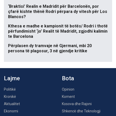
‘Braktisi’ Realin e Madridit për Barcelonën, por
çfarë kishte thënë Rodri përpara dy vitesh për Los
Blancos?
Kthesa e madhe e kampionit të botës/ Rodri i thotë
përfundimisht ‘jo’ Realit të Madridit, zgjodhi kalimin
te Barcelona
Përplasen dy tramvaje në Gjermani, mbi 20
persona të plagosur, 3 në gjendje kritike
Lajme
Bota
Politikë
Opinion
Kronikë
Koment
Aktualitet
Kosova dhe Rajoni
Ekonomi
Shkencë dhe Teknologji