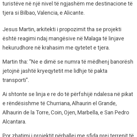
turistëve në një nivel të ngjashëm me destinacione të
tjera si Bilbao, Valencia, e Alicante.
Jesus Martin, arkitekti i propozimit tha se projekti
është reagimi ndaj mangësive në Malaga të linjave
hekurudhore në krahasim me qytetet e tjera.
Martin tha: “Ne e dimë se numra të mëdhenj banorësh
jetojnë jashtë kryeqytetit me lidhje të pakta
transporti”.
Ai shtonte se linja e re do të përfshijë ndalesa në pikat
e rëndësishme të Churriana, Alhaurin el Grande,
Alhaurin de la Torre, Coin, Ojen, Marbella, e San Pedro
Alcantara.
Por zbatimi i projektit përballej me sfida prej terrenit të