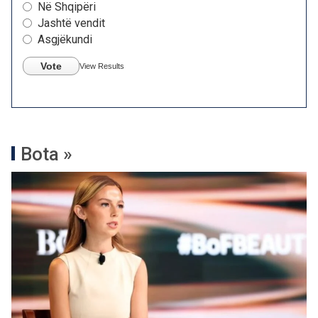
Në Shqipëri
Jashtë vendit
Asgjëkundi
Vote
View Results
Bota »