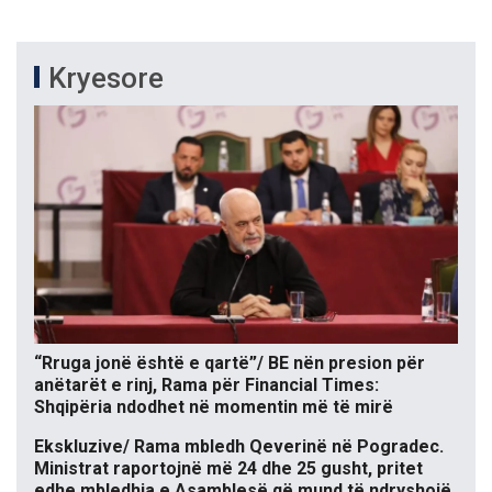
Kryesore
“Rruga jonë është e qartë”/ BE nën presion për
anëtarët e rinj, Rama për Financial Times:
Shqipëria ndodhet në momentin më të mirë
Ekskluzive/ Rama mbledh Qeverinë në Pogradec.
Ministrat raportojnë më 24 dhe 25 gusht, pritet
edhe mbledhja e Asamblesë që mund të ndryshojë