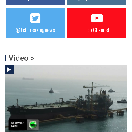
@tchbreakingnews
Top Channel
Video »