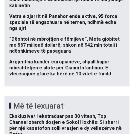
kabinetin
Vatra e zjarrit në Panahor ende aktive, 95 forca
speciale të angazhuara në terren, ndihmë edhe
nga ajri
“Dështoi në mbrojtjen e fëmijëve”, Meta gjobitet
me 567 milionë dollarë, shkon në 942 mln totali i
ndëshkimeve të papaguara
Argjentina kundër europianëve, shpall hapur
mbështetjen e plotë për Gianni Infantinon: E
vlerësojmë çfarë ka bërë në 10 vitet e fundit
Më të lexuarat
Ekskluzive/ I ekstraduar pas 30 vitesh, Top
Channel zbardh dosjen e Sokol Hoxhës: Si sherri
për një kasetofon solli vrasjen e dy vëllezërve në