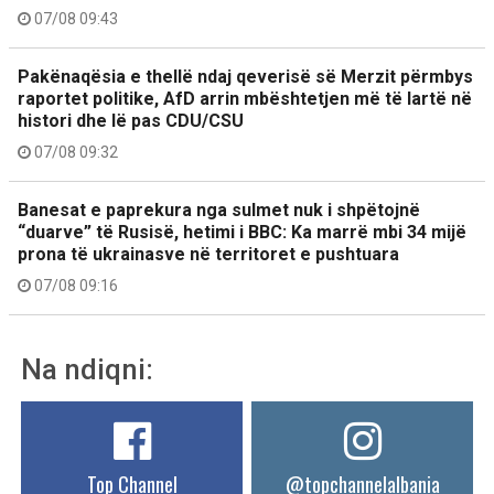
07/08 09:43
Pakënaqësia e thellë ndaj qeverisë së Merzit përmbys
raportet politike, AfD arrin mbështetjen më të lartë në
histori dhe lë pas CDU/CSU
07/08 09:32
Banesat e paprekura nga sulmet nuk i shpëtojnë
“duarve” të Rusisë, hetimi i BBC: Ka marrë mbi 34 mijë
prona të ukrainasve në territoret e pushtuara
07/08 09:16
Na ndiqni:
Top Channel
@topchannelalbania