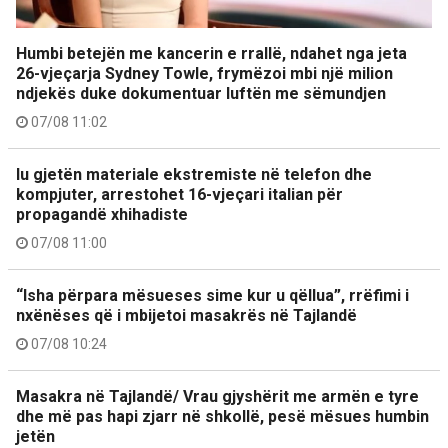
Humbi betejën me kancerin e rrallë, ndahet nga jeta
26-vjeçarja Sydney Towle, frymëzoi mbi një milion
ndjekës duke dokumentuar luftën me sëmundjen
07/08 11:02
Iu gjetën materiale ekstremiste në telefon dhe
kompjuter, arrestohet 16-vjeçari italian për
propagandë xhihadiste
07/08 11:00
“Isha përpara mësueses sime kur u qëllua”, rrëfimi i
nxënëses që i mbijetoi masakrës në Tajlandë
07/08 10:24
Masakra në Tajlandë/ Vrau gjyshërit me armën e tyre
dhe më pas hapi zjarr në shkollë, pesë mësues humbin
jetën