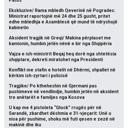
Patos
Ekskluzive/ Rama mbledh Qeverinë në Pogradec.
Ministrat raportojnë më 24 dhe 25 gusht, pritet
edhe mbledhja e Asamblesë që mund të ndryshojë
kabinetin
Aksident tragjik në Greqi/ Makina përplaset me
kamionin, humbin jetën nënë e bir nga Shqipëria
Vajza e ish-ministrit Beqaj heq dorë nga shtetësia
shqiptare, dekreti miratohet nga Presidenti
Konflikt me stafin e hotelit në Dhërmi, shpallet në
kërkim ish-zyrtari i policisë
Tragjike/ Po ktheheshin në Gjermani pas
pushimeve në vendlindje, humbin jetën në aksident
tre anëtarët e familjes nga Kosova
U kap me 4 pistoleta “Glock” rrugës për në
Sarandë, zbardhet dëshmia e 31-vjeçarit: Unë u
nisa për pushime, shoku më futi qesen e zezë në
makinë dhe iku