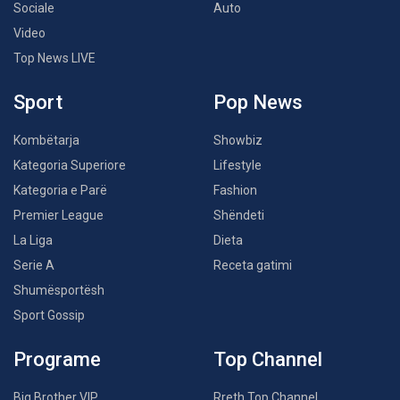
Sociale
Auto
Video
Top News LIVE
Sport
Pop News
Kombëtarja
Showbiz
Kategoria Superiore
Lifestyle
Kategoria e Parë
Fashion
Premier League
Shëndeti
La Liga
Dieta
Serie A
Receta gatimi
Shumësportësh
Sport Gossip
Programe
Top Channel
Big Brother VIP
Rreth Top Channel