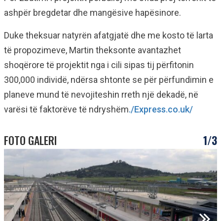
ashpër bregdetar dhe mangësive hapësinore.
Duke theksuar natyrën afatgjatë dhe me kosto të larta
të propozimeve, Martin theksonte avantazhet
shoqërore të projektit nga i cili sipas tij përfitonin
300,000 individë, ndërsa shtonte se për përfundimin e
planeve mund të nevojiteshin rreth një dekadë, në
varësi të faktorëve të ndryshëm
./Express.co.uk/
FOTO GALERI
1/3