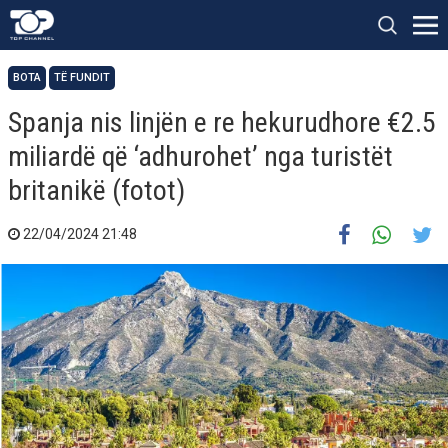
BOTA
TË FUNDIT
Spanja nis linjën e re hekurudhore €2.5
miliardë që ‘adhurohet’ nga turistët
britanikë (fotot)
22/04/2024 21:48