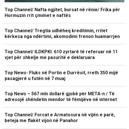
Top Channel/ Nafta ngjitet, bursat në rënie/ Frika për
Hormuzin rrit çmimet e naftës
Top Channel/ Tregtia udhëheq kreditimin, rritet
kërkesa nga ndërtimi, akomodimi frenon huamarrjen
Top Channel/ ILDKPKI: 610 zyrtarë të referuar në 11
vjet për shkelje me pasuritë e deklaruara
Top News- Fluks në Portin e Durrësit, rreth 350 mijë
pasagjerë u futën në 7 muaj
Top News – 567 mln dollarë gjobë për META-n / Të
adresojë shëndetin mendor të fëmijëve në internet
Top Channel/ Forcat e Armatosura në vijën e parë,
beteja me flakët vijon në Panahor