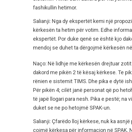
fashikullin hetimor.
Salianji: Nga dy ekspertët kemi një propoz
kërkesën ta hetim për votim. Edhe informa
ekspertët. Por duke qenë se është kjo dak
mendoj se duhet ta dërgojmë kërkesën në
Naço: Në lidhje me kërkesën drejtuar zotit
dakord me pikën 2 të kësaj kërkese. Te pika
rënien e sistemit TIMS. Dhe pika e dytë is
Për pikën 4; cilët janë personat që po het
të japë llogari para nesh. Pika e pestë; na v
duket se ne po hetojmë SPAK-un.
Salianji: Çfarëdo lloj kërkese, nuk ka asn
çojmë kërkesa për informacion në SPAK. N