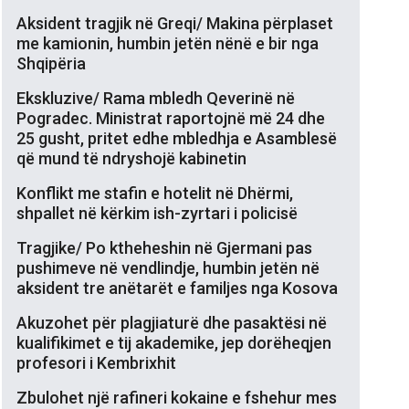
Aksident tragjik në Greqi/ Makina përplaset
me kamionin, humbin jetën nënë e bir nga
Shqipëria
Ekskluzive/ Rama mbledh Qeverinë në
Pogradec. Ministrat raportojnë më 24 dhe
25 gusht, pritet edhe mbledhja e Asamblesë
që mund të ndryshojë kabinetin
Konflikt me stafin e hotelit në Dhërmi,
shpallet në kërkim ish-zyrtari i policisë
Tragjike/ Po ktheheshin në Gjermani pas
pushimeve në vendlindje, humbin jetën në
aksident tre anëtarët e familjes nga Kosova
Akuzohet për plagjiaturë dhe pasaktësi në
kualifikimet e tij akademike, jep dorëheqjen
profesori i Kembrixhit
Zbulohet një rafineri kokaine e fshehur mes