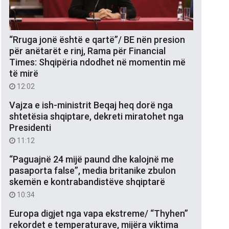
“Rruga jonë është e qartë”/ BE nën presion
për anëtarët e rinj, Rama për Financial
Times: Shqipëria ndodhet në momentin më
të mirë
12:02
Vajza e ish-ministrit Beqaj heq dorë nga
shtetësia shqiptare, dekreti miratohet nga
Presidenti
11:12
“Paguajnë 24 mijë paund dhe kalojnë me
pasaporta false”, media britanike zbulon
skemën e kontrabandistëve shqiptarë
10:34
Europa digjet nga vapa ekstreme/ “Thyhen”
rekordet e temperaturave, mijëra viktima