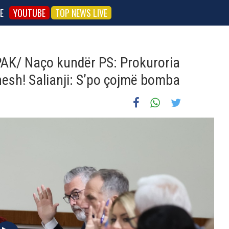
E
YOUTUBE
TOP NEWS LIVE
PAK/ Naço kundër PS: Prokuroria
nesh! Salianji: S’po çojmë bomba