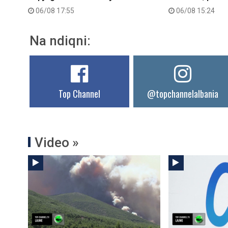
06/08 17:55
06/08 15:24
Na ndiqni:
Top Channel
@topchannelalbania
Video »