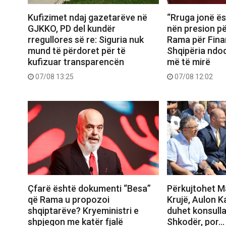
Kufizimet ndaj gazetarëve në
“Rruga jonë ës
GJKKO, PD del kundër
nën presion për
rregullores së re: Siguria nuk
Rama për Fina
mund të përdoret për të
Shqipëria ndo
kufizuar transparencën
më të mirë
07/08 13:25
07/08 12:02
Çfarë është dokumenti “Besa”
Përkujtohet M
që Rama u propozoi
Krujë, Aulon K
shqiptarëve? Kryeministri e
duhet konsull
shpjegon me katër fjalë
Shkodër, por…