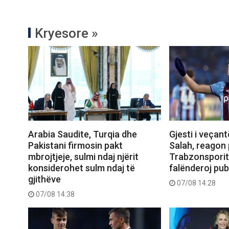
Kryesore »
Arabia Saudite, Turqia dhe
Gjesti i veçant
Pakistani firmosin pakt
Salah, reagon 
mbrojtjeje, sulmi ndaj njërit
Trabzonsporit
konsiderohet sulm ndaj të
falënderoj pub
gjithëve
07/08 14:28
07/08 14:38