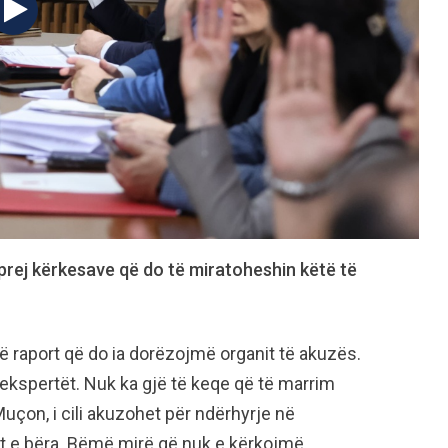
prej kërkesave që do të miratoheshin këtë të
jë raport që do ia dorëzojmë organit të akuzës.
kspertët. Nuk ka gjë të keqe që të marrim
Muçon, i cili akuzohet për ndërhyrje në
t e bëra. Bëmë mirë që nuk e kërkojmë