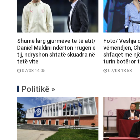
Shumë larg gjurmëve të të atit/
Foto/ Veshja q
Daniel Maldini ndërton rrugën e
vëmendjen, Ch
tij, ndryshon shtatë skuadra në
shfaqet me një
tetë vite
turin botëror 
07/08 14:05
07/08 13:58
Politikë »