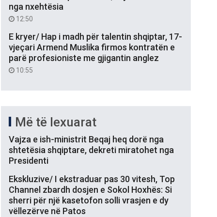
nga nxehtësia
12:50
E kryer/ Hap i madh për talentin shqiptar, 17-
vjeçari Armend Muslika firmos kontratën e
parë profesioniste me gjigantin anglez
10:55
Më të lexuarat
Vajza e ish-ministrit Beqaj heq dorë nga
shtetësia shqiptare, dekreti miratohet nga
Presidenti
Ekskluzive/ I ekstraduar pas 30 vitesh, Top
Channel zbardh dosjen e Sokol Hoxhës: Si
sherri për një kasetofon solli vrasjen e dy
vëllezërve në Patos