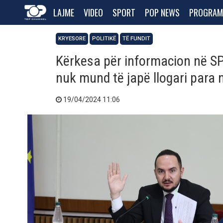
LAJME
VIDEO
SPORT
POP NEWS
PROGRAM
KRYESORE
POLITIKË
TË FUNDIT
Kërkesa për informacion në S
nuk mund të japë llogari para 
19/04/2024 11:06