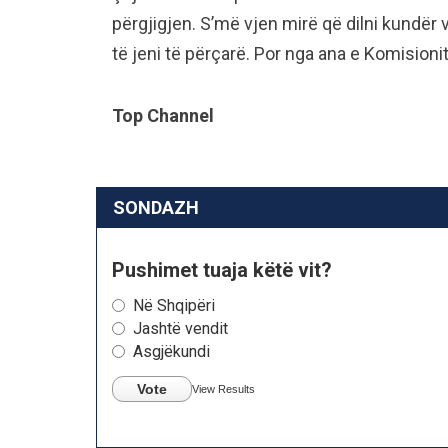
përgjigjen. S’më vjen mirë që dilni kundër v
të jeni të përçarë. Por nga ana e Komisionit
Top Channel
SONDAZH
Pushimet tuaja këtë vit?
Në Shqipëri
Jashtë vendit
Asgjëkundi
Vote
View Results