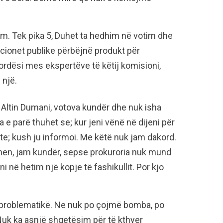
im. Tek pika 5, Duhet ta hedhim në votim dhe
cionet publike përbëjnë produkt për
ordësi mes ekspertëve të këtij komisioni,
 një.
 Altin Dumani, votova kundër dhe nuk isha
 e parë thuhet se; kur jeni vënë në dijeni për
hte; kush ju informoi. Me këtë nuk jam dakord.
ohen, jam kundër, sepse prokuroria nuk mund
ini në hetim një kopje të fashikullit. Por kjo
jë problematikë. Ne nuk po çojmë bomba, po
uk ka asnjë shqetësim për të kthyer