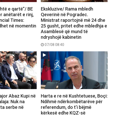
htë e qartë”/ BE
Ekskluzive/ Rama mbledh
 anëtarët e rinj,
Qeverinë në Pogradec.
ncial Times:
Ministrat raportojnë më 24 dhe
dhet në momentin
25 gusht, pritet edhe mbledhja e
Asamblesë që mund të
ndryshojë kabinetin
07/08 08:40
ajor Abaz Kupi në
Harta e re në Kushtetuese, Boçi:
alaja: Nuk na
Ndihmë ndërkombëtarëve për
ata serbe në
referendum, do t’i bëjmë
kërkesë edhe KQZ-së