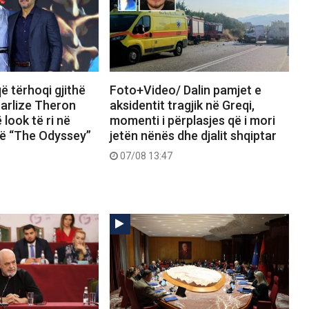
ë tërhoqi gjithë
Foto+Video/ Dalin pamjet e
arlize Theron
aksidentit tragjik në Greqi,
 look të ri në
momenti i përplasjes që i mori
të “The Odyssey”
jetën nënës dhe djalit shqiptar
07/08 13:47