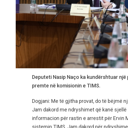
Deputeti Nasip Naço ka kundërshtuar një 
premte në komisionin e TIMS.
Dogjani: Me të gjitha provat, do të bëjmë n
Jam dakord me ndryshimet që kanë sjellë e
informacion për rastin e arrestit për Ervin 
sistemin TIMS. Jam dakord për ndryshime