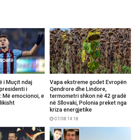
ë i Muçit ndaj
Vapa ekstreme godet Evropën
presidenti i
Qendrore dhe Lindore,
: Më emocionoi, e
termometri shkon në 42 gradë
likisht
në Sllovaki, Polonia preket nga
kriza energjetike
07/08 14:18