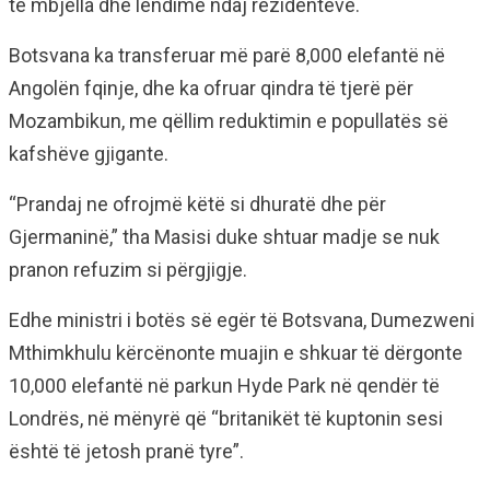
të mbjella dhe lëndime ndaj rezidentëve.
Botsvana ka transferuar më parë 8,000 elefantë në
Angolën fqinje, dhe ka ofruar qindra të tjerë për
Mozambikun, me qëllim reduktimin e popullatës së
kafshëve gjigante.
“Prandaj ne ofrojmë këtë si dhuratë dhe për
Gjermaninë,” tha Masisi duke shtuar madje se nuk
pranon refuzim si përgjigje.
Edhe ministri i botës së egër të Botsvana, Dumezweni
Mthimkhulu kërcënonte muajin e shkuar të dërgonte
10,000 elefantë në parkun Hyde Park në qendër të
Londrës, në mënyrë që “britanikët të kuptonin sesi
është të jetosh pranë tyre”.