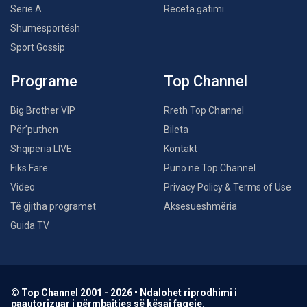
Serie A
Receta gatimi
Shumësportësh
Sport Gossip
Programe
Top Channel
Big Brother VIP
Rreth Top Channel
Për’puthen
Bileta
Shqipëria LIVE
Kontakt
Fiks Fare
Puno në Top Channel
Video
Privacy Policy & Terms of Use
Të gjitha programet
Aksesueshmëria
Guida TV
© Top Channel 2001 - 2026 • Ndalohet riprodhimi i
paautorizuar i përmbajtjes së kësaj faqeje.