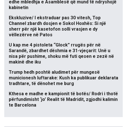
edhe mbledhja e Asamblesë që mund të ndryshojë
kabinetin
Ekskluzive/ I ekstraduar pas 30 vitesh, Top
Channel zbardh dosjen e Sokol Hoxhës: Si një
sherr për një kasetofon solli vrasjen e dy
vëllezërve në Patos
U kap me 4 pistoleta “Glock” rrugës për në
Sarandë, zbardhet dëshmia e 31-vjeçarit: Unë u
nisa për pushime, shoku më futi qesen e zezë në
makinë dhe iku
Trump hedh poshtë aludimet për mungesë
municionesh luftarake: Kush ka publikuar deklarata
tradhtare, të dënohet me burg
Kthesa e madhe e kampionit të botës/ Rodri i thotë
përfundimisht ‘jo’ Realit të Madridit, zgjodhi kalimin
te Barcelona