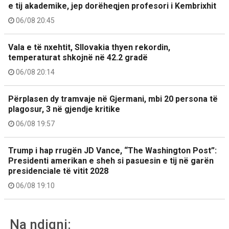
e tij akademike, jep dorëheqjen profesori i Kembrixhit
06/08 20:45
Vala e të nxehtit, Sllovakia thyen rekordin,
temperaturat shkojnë në 42.2 gradë
06/08 20:14
Përplasen dy tramvaje në Gjermani, mbi 20 persona të
plagosur, 3 në gjendje kritike
06/08 19:57
Trump i hap rrugën JD Vance, “The Washington Post”:
Presidenti amerikan e sheh si pasuesin e tij në garën
presidenciale të vitit 2028
06/08 19:10
Na ndiqni: