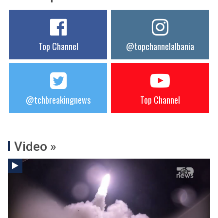
Top Channel
@topchannelalbania
@tchbreakingnews
Top Channel
Video »