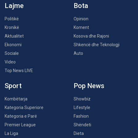
Lajme
Bota
Politikë
Opinion
Kronikë
Koment
Aktualitet
Kosova dhe Rajoni
Ekonomi
Shkencë dhe Teknologji
Sociale
Auto
Video
Top News LIVE
Sport
Pop News
Kombëtarja
Showbiz
Kategoria Superiore
Lifestyle
Kategoria e Parë
Fashion
Premier League
Shëndeti
La Liga
Dieta