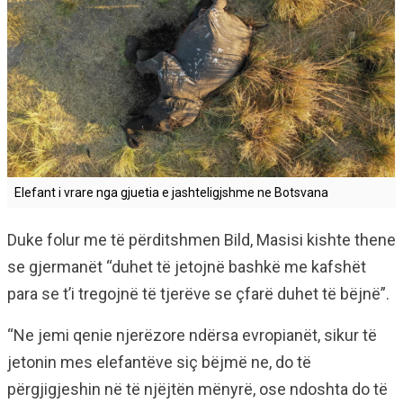
Elefant i vrare nga gjuetia e jashteligjshme ne Botsvana
Duke folur me të përditshmen Bild, Masisi kishte thene
se gjermanët “duhet të jetojnë bashkë me kafshët
para se t’i tregojnë të tjerëve se çfarë duhet të bëjnë”.
“Ne jemi qenie njerëzore ndërsa evropianët, sikur të
jetonin mes elefantëve siç bëjmë ne, do të
përgjigjeshin në të njëjtën mënyrë, ose ndoshta do të