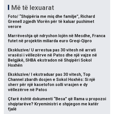
Më të lexuarat
Foto/ “Shqipëria me miq dhe familje”, Richard
Grenell zgjedh Vlorën për të kaluar pushimet
verore
Marrëveshja që ndryshon lojën në Mesdhe, Franca
futet në projektin miliarda euro Greqi-Qipro
Ekskluzive/ U arrestua pas 30 vitesh në arrati
vrasësi i vëllezërve në Patos dhe një vajze në
Belgjikë, SHBA ekstradon në Shqipëri Sokol
Hoxhën
Ekskluzive/ I ekstraduar pas 30 vitesh, Top
Channel zbardh dosjen e Sokol Hoxhës: Si një
sherr për një kasetofon solli vrasjen e dy
vëllezërve në Patos
Çfarë është dokumenti “Besa” që Rama u propozoi
shqiptarëve? Kryeministri e shpjegon me katër
fjalë