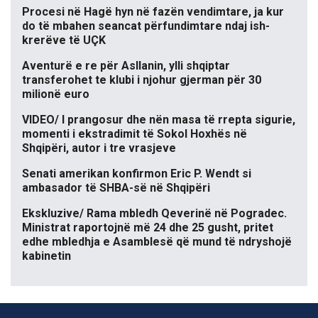
Procesi në Hagë hyn në fazën vendimtare, ja kur
do të mbahen seancat përfundimtare ndaj ish-
krerëve të UÇK
Aventurë e re për Asllanin, ylli shqiptar
transferohet te klubi i njohur gjerman për 30
milionë euro
VIDEO/ I prangosur dhe nën masa të rrepta sigurie,
momenti i ekstradimit të Sokol Hoxhës në
Shqipëri, autor i tre vrasjeve
Senati amerikan konfirmon Eric P. Wendt si
ambasador të SHBA-së në Shqipëri
Ekskluzive/ Rama mbledh Qeverinë në Pogradec.
Ministrat raportojnë më 24 dhe 25 gusht, pritet
edhe mbledhja e Asamblesë që mund të ndryshojë
kabinetin