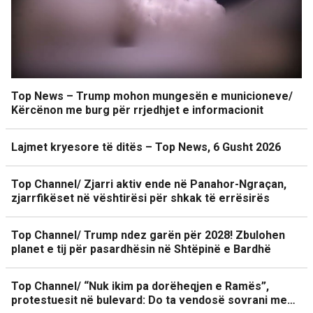
Top News – Trump mohon mungesën e municioneve/
Kërcënon me burg për rrjedhjet e informacionit
Lajmet kryesore të ditës – Top News, 6 Gusht 2026
Top Channel/ Zjarri aktiv ende në Panahor-Ngraçan,
zjarrfikëset në vështirësi për shkak të errësirës
Top Channel/ Trump ndez garën për 2028! Zbulohen
planet e tij për pasardhësin në Shtëpinë e Bardhë
Top Channel/ “Nuk ikim pa dorëheqjen e Ramës”,
protestuesit në bulevard: Do ta vendosë sovrani me…