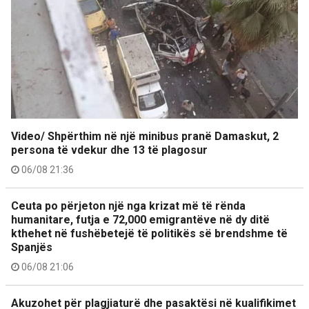
Video/ Shpërthim në një minibus pranë Damaskut, 2
persona të vdekur dhe 13 të plagosur
06/08 21:36
Ceuta po përjeton një nga krizat më të rënda
humanitare, futja e 72,000 emigrantëve në dy ditë
kthehet në fushëbetejë të politikës së brendshme të
Spanjës
06/08 21:06
Akuzohet për plagjiaturë dhe pasaktësi në kualifikimet