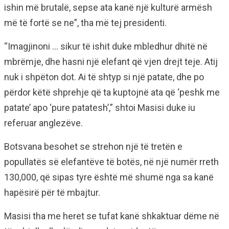
ishin më brutalë, sepse ata kanë një kulturë armësh
më të fortë se ne”, tha më tej presidenti.
“Imagjinoni … sikur të ishit duke mbledhur dhitë në
mbrëmje, dhe hasni një elefant që vjen drejt teje. Atij
nuk i shpëton dot. Ai të shtyp si një patate, dhe po
përdor këtë shprehje që ta kuptojnë ata që ‘peshk me
patate’ apo ‘pure patatesh’,” shtoi Masisi duke iu
referuar anglezëve.
Botsvana besohet se strehon një të tretën e
popullatës së elefantëve të botës, në një numër rreth
130,000, që sipas tyre është më shumë nga sa kanë
hapësirë për të mbajtur.
Masisi tha me heret se tufat kanë shkaktuar dëme në