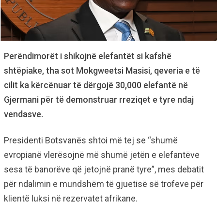
Perëndimorët i shikojnë elefantët si kafshë
shtëpiake, tha sot Mokgweetsi Masisi, qeveria e të
cilit ka kërcënuar të dërgojë 30,000 elefantë në
Gjermani për të demonstruar rreziqet e tyre ndaj
vendasve.
Presidenti Botsvanës shtoi më tej se “shumë
evropianë vlerësojnë më shumë jetën e elefantëve
sesa të banorëve që jetojnë pranë tyre”, mes debatit
për ndalimin e mundshëm të gjuetisë së trofeve për
klientë luksi në rezervatet afrikane.