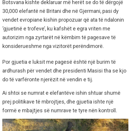
Botsvana kishte deklaruar më herët se do të dërgojë
30,000 elefantë në Britani dhe në Gjermani, pasi dy
vendet evropiane kishin propozuar që ata të ndalonin
‘gjuetinë e trofeve’, ku kafshët e egra vriten me
autorizim nga zyrtarët në këmbim të pagesave të
konsiderueshme nga vizitorët perëndimorë.
Por gjuetia e luksit me pagesë është një burim të
ardhurash për vendet dhe presidenti Masisi tha se kjo
do të varfëronte njerëzit në vendin e tij.
Ai shtoi se numrat e elefantëve ishin shtuar shumë
prej politikave të mbrojtjes, dhe gjuetia ishte një
formë e mbajtjes së numrave te tyre nën kontroll.