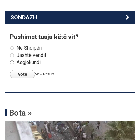
SONDAZH
Pushimet tuaja këtë vit?
Në Shqipëri
Jashtë vendit
Asgjëkundi
Vote
View Results
Bota »