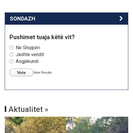
SONDAZH
Pushimet tuaja këtë vit?
Në Shqipëri
Jashtë vendit
Asgjëkundi
Vote
View Results
Aktualitet »