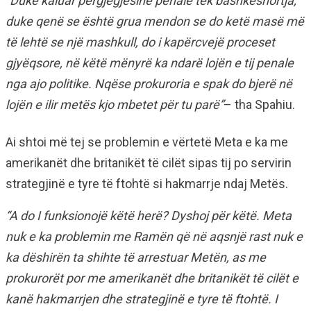
“Duke kaluar përgjegjësinë penale tek bashkëshortja,
duke qenë se është grua mendon se do ketë masë më
të lehtë se një mashkull, do i kapërcvejë proceset
gjyëqsore, në këtë mënyrë ka ndarë lojën e tij penale
nga ajo politike. Nqëse prokuroria e spak do bjerë në
lojën e ilir metës kjo mbetet për tu parë”
– tha Spahiu.
Ai shtoi më tej se problemin e vërtetë Meta e ka me
amerikanët dhe britanikët të cilët sipas tij po servirin
strategjinë e tyre të ftohtë si hakmarrje ndaj Metës.
“A do I funksionojë këtë herë? Dyshoj për këtë. Meta
nuk e ka problemin me Ramën që në aqsnjë rast nuk e
ka dëshirën ta shihte të arrestuar Metën, as me
prokurorët por me amerikanët dhe britanikët të cilët e
kanë hakmarrjen dhe strategjinë e tyre të ftohtë. I