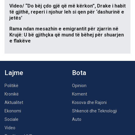
Video/ “Do bëj çdo gjë që më kërkon”, Drake i habit
të gjithë, reperi i njohur leh si qen për ‘dashurinë e
jetës’
Rama ndan mesazhin e emigrantit për zjarrin në
Krujë: U bë gjithçka që mund të bëhej për shuarjen
e flakëve
Lajme
Bota
Politikë
Opinion
Kronikë
Koment
Aktualitet
Kosova dhe Rajoni
Ekonomi
Shkencë dhe Teknologji
Sociale
Auto
Video