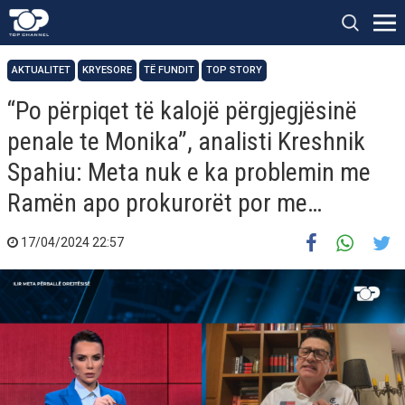
AKTUALITET
KRYESORE
TË FUNDIT
TOP STORY
“Po përpiqet të kalojë përgjegjësinë
penale te Monika”, analisti Kreshnik
Spahiu: Meta nuk e ka problemin me
Ramën apo prokurorët por me…
17/04/2024 22:57