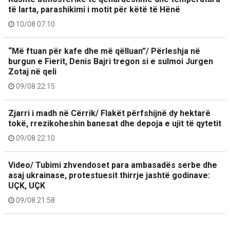
të larta, parashikimi i motit për këtë të Hënë
10/08 07:10
“Më ftuan për kafe dhe më qëlluan”/ Përleshja në
burgun e Fierit, Denis Bajri tregon si e sulmoi Jurgen
Zotaj në qeli
09/08 22:15
Zjarri i madh në Cërrik/ Flakët përfshijnë dy hektarë
tokë, rrezikoheshin banesat dhe depoja e ujit të qytetit
09/08 22:10
Video/ Tubimi zhvendoset para ambasadës serbe dhe
asaj ukrainase, protestuesit thirrje jashtë godinave:
UÇK, UÇK
09/08 21:58