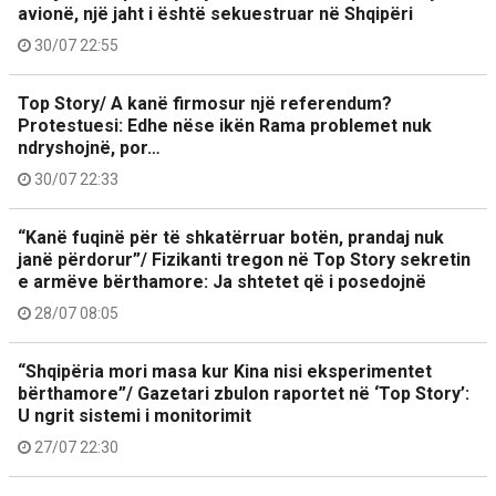
avionë, një jaht i është sekuestruar në Shqipëri
30/07 22:55
Top Story/ A kanë firmosur një referendum?
Protestuesi: Edhe nëse ikën Rama problemet nuk
ndryshojnë, por…
30/07 22:33
“Kanë fuqinë për të shkatërruar botën, prandaj nuk
janë përdorur”/ Fizikanti tregon në Top Story sekretin
e armëve bërthamore: Ja shtetet që i posedojnë
28/07 08:05
“Shqipëria mori masa kur Kina nisi eksperimentet
bërthamore”/ Gazetari zbulon raportet në ‘Top Story’:
U ngrit sistemi i monitorimit
27/07 22:30