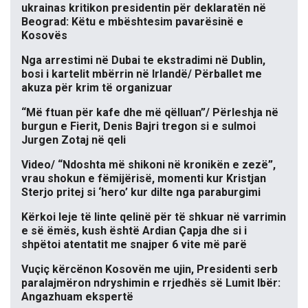
ukrainas kritikon presidentin për deklaratën në
Beograd: Këtu e mbështesim pavarësinë e
Kosovës
Nga arrestimi në Dubai te ekstradimi në Dublin,
bosi i kartelit mbërrin në Irlandë/ Përballet me
akuza për krim të organizuar
“Më ftuan për kafe dhe më qëlluan”/ Përleshja në
burgun e Fierit, Denis Bajri tregon si e sulmoi
Jurgen Zotaj në qeli
Video/ “Ndoshta më shikoni në kronikën e zezë”,
vrau shokun e fëmijërisë, momenti kur Kristjan
Sterjo pritej si ‘hero’ kur dilte nga paraburgimi
Kërkoi leje të linte qelinë për të shkuar në varrimin
e së ëmës, kush është Ardian Çapja dhe si i
shpëtoi atentatit me snajper 6 vite më parë
Vuçiç kërcënon Kosovën me ujin, Presidenti serb
paralajmëron ndryshimin e rrjedhës së Lumit Ibër:
Angazhuam ekspertë