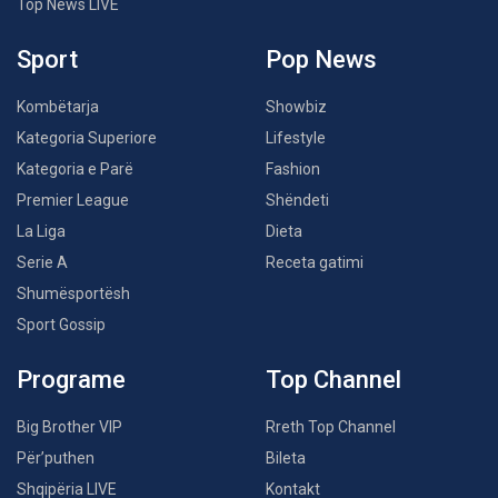
Top News LIVE
Sport
Pop News
Kombëtarja
Showbiz
Kategoria Superiore
Lifestyle
Kategoria e Parë
Fashion
Premier League
Shëndeti
La Liga
Dieta
Serie A
Receta gatimi
Shumësportësh
Sport Gossip
Programe
Top Channel
Big Brother VIP
Rreth Top Channel
Për’puthen
Bileta
Shqipëria LIVE
Kontakt