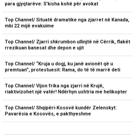
para gjyqtarëve: S’kisha kohë për avokat
Top Channel/ Situatë dramatike nga zjarret në Kanada,
mbi 22 mijë evakuime
Top Channel/ Zjarri shkrumbon ullinjtë në Cërrik, flakët
rrezikuan banesat dhe depon e ujit
Top Channel/ “Kruja u dogj, ku janë avionët që u
premtuan”, protestuesit: Rama, do të të marrë deti
Top Channel/ Vijon frika nga zjarri në Krujë,
riaktivizohet një vatër! Ndërhyn ushtria me helikopter
Top Channel/ Shqipëri-Kosovë kundër Zelenskyt:
Pavarësia e Kosovës, e pakthyeshme