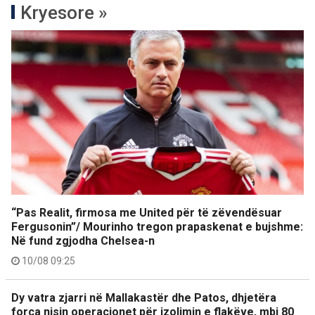
Kryesore »
“Pas Realit, firmosa me United për të zëvendësuar
Fergusonin”/ Mourinho tregon prapaskenat e bujshme:
Në fund zgjodha Chelsea-n
10/08 09:25
Dy vatra zjarri në Mallakastër dhe Patos, dhjetëra
forca nisin operacionet për izolimin e flakëve, mbi 80