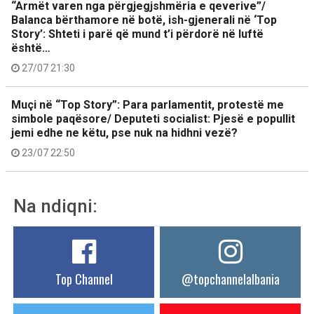
“Armët varen nga përgjegjshmëria e qeverive”/
Balanca bërthamore në botë, ish-gjenerali në ‘Top
Story’: Shteti i parë që mund t’i përdorë në luftë
është…
27/07 21:30
Muçi në “Top Story”: Para parlamentit, protestë me
simbole paqësore/ Deputeti socialist: Pjesë e popullit
jemi edhe ne këtu, pse nuk na hidhni vezë?
23/07 22:50
Na ndiqni:
Top Channel
@topchannelalbania