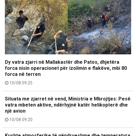
Dy vatra zjarri në Mallakastër dhe Patos, dhjetëra
forca nisin operacionet për izolimin e flakëve, mbi 80
forca në terren
10/08 09:25
Situata me zjarret në vend, Ministria e Mbrojtjes: Pesë
vatra mbeten aktive, ndërhyjnë katër helikopterë dhe
një avion
10/08 09:20
Kushte atmosferike të qëndrueshme dhe temperatura