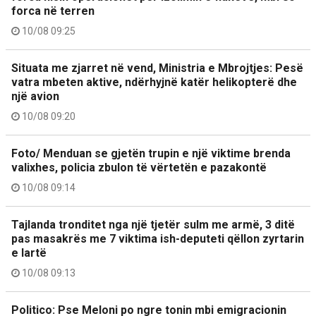
forca në terren
10/08 09:25
Situata me zjarret në vend, Ministria e Mbrojtjes: Pesë
vatra mbeten aktive, ndërhyjnë katër helikopterë dhe
një avion
10/08 09:20
Foto/ Menduan se gjetën trupin e një viktime brenda
valixhes, policia zbulon të vërtetën e pazakontë
10/08 09:14
Tajlanda tronditet nga një tjetër sulm me armë, 3 ditë
pas masakrës me 7 viktima ish-deputeti qëllon zyrtarin
e lartë
10/08 09:13
Politico: Pse Meloni po ngre tonin mbi emigracionin