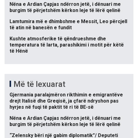
Nëna e Ardian Çapjas ndërron jetë, i dënuari me
burgim të përjetshëm kërkon leje të lërë qelinë
Lamtumira më e dhimbshme e Messit, Leo përcjell
të atin në banesën e fundit
Kushte atmosferike të qëndrueshme dhe
temperatura të larta, parashikimi i motit për këtë
të Hënë
Më të lexuarat
Gjermania paralajmëron rikthimin e emigrantëve
drejt Italisë dhe Greqisë, ja çfarë ndryshon pas
hyrjes në fuqi të paktit të ri të BE-së
Nëna e Ardian Çapjas ndërron jetë, i dënuari me
burgim të përjetshëm kërkon leje të lërë qelinë
“Zelensky bëri një gabim diplomatik”/ Deputeti