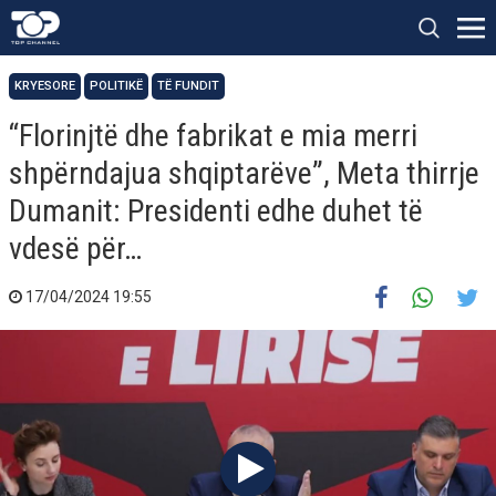
KRYESORE
POLITIKË
TË FUNDIT
“Florinjtë dhe fabrikat e mia merri
shpërndajua shqiptarëve”, Meta thirrje
Dumanit: Presidenti edhe duhet të
vdesë për…
17/04/2024 19:55