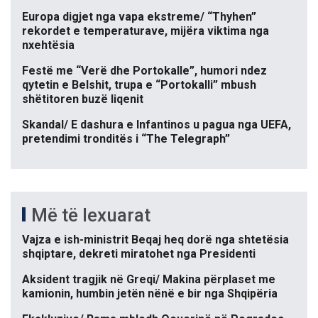
Europa digjet nga vapa ekstreme/ “Thyhen”
rekordet e temperaturave, mijëra viktima nga
nxehtësia
Festë me “Verë dhe Portokalle”, humori ndez
qytetin e Belshit, trupa e “Portokalli” mbush
shëtitoren buzë liqenit
Skandal/ E dashura e Infantinos u pagua nga UEFA,
pretendimi tronditës i “The Telegraph”
Më të lexuarat
Vajza e ish-ministrit Beqaj heq dorë nga shtetësia
shqiptare, dekreti miratohet nga Presidenti
Aksident tragjik në Greqi/ Makina përplaset me
kamionin, humbin jetën nënë e bir nga Shqipëria