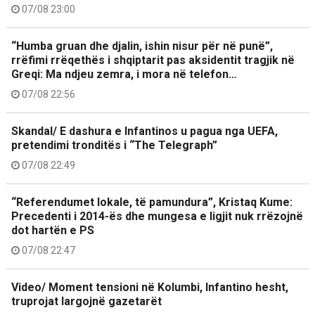
07/08 23:00
“Humba gruan dhe djalin, ishin nisur për në punë”,
rrëfimi rrëqethës i shqiptarit pas aksidentit tragjik në
Greqi: Ma ndjeu zemra, i mora në telefon…
07/08 22:56
Skandal/ E dashura e Infantinos u pagua nga UEFA,
pretendimi tronditës i “The Telegraph”
07/08 22:49
“Referendumet lokale, të pamundura”, Kristaq Kume:
Precedenti i 2014-ës dhe mungesa e ligjit nuk rrëzojnë
dot hartën e PS
07/08 22:47
Video/ Moment tensioni në Kolumbi, Infantino hesht,
truprojat largojnë gazetarët