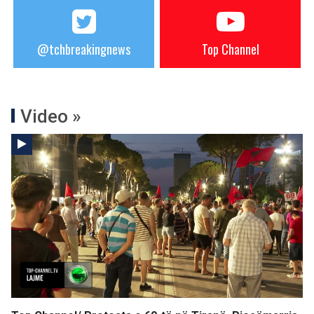
@tchbreakingnews
Top Channel
Video »