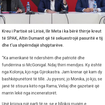
Kreu i Partisë së Lirisë, Ilir Meta i ka bërë thirrje kreut
të SPAK, Altin Dumanit që të sekuestrojë pasuritë e tij
dhe t’ua shpërndajë shqiptarëve.
“Ka amerikanë të ndershëm dhe patriotë dhe
fundërrina si McGonigal. Ndaj thirri mendjes. Ky është
nga Kolonja, kjo nga Gjirokastra. Jam krenar që kam dy
bashkëpunëtorë të tillë. Ju pyesni; jo Monika, jo kjo, se
janë të stisura këto nga Rama, Veliaj dhe gazetarë që
marrin lekë nga inceneratorët.
Unë krijova një parti të re, se e bllokoi rrugën e