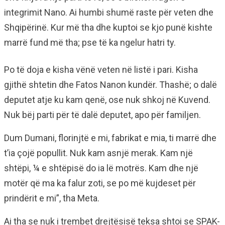
integrimit Nano. Ai humbi shumë raste për veten dhe
Shqipërinë. Kur më tha dhe kuptoi se kjo punë kishte
marrë fund më tha; pse të ka ngelur hatri ty.
Po të doja e kisha vënë veten në listë i pari. Kisha
gjithë shtetin dhe Fatos Nanon kundër. Thashë; o dalë
deputet atje ku kam qenë, ose nuk shkoj në Kuvend.
Nuk bëj parti për të dalë deputet, apo për familjen.
Dum Dumani, florinjtë e mi, fabrikat e mia, ti marrë dhe
t’ia çojë popullit. Nuk kam asnjë merak. Kam një
shtëpi, ¼ e shtëpisë do ia lë motrës. Kam dhe një
motër që ma ka falur zoti, se po më kujdeset për
prindërit e mi”, tha Meta.
Ai tha se nuk i trembet drejtësisë teksa shtoi se SPAK-