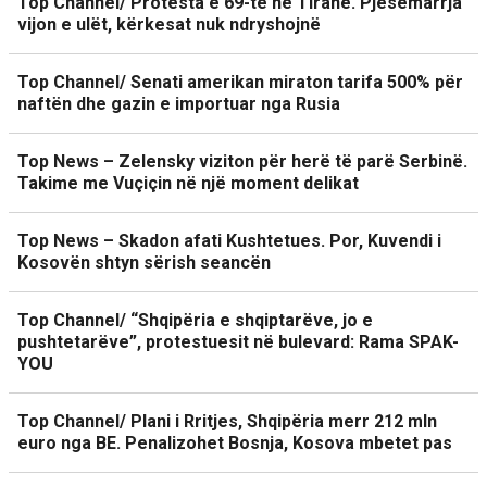
Top Channel/ Protesta e 69-të në Tiranë. Pjesëmarrja
vijon e ulët, kërkesat nuk ndryshojnë
Top Channel/ Senati amerikan miraton tarifa 500% për
naftën dhe gazin e importuar nga Rusia
Top News – Zelensky viziton për herë të parë Serbinë.
Takime me Vuçiçin në një moment delikat
Top News – Skadon afati Kushtetues. Por, Kuvendi i
Kosovën shtyn sërish seancën
Top Channel/ “Shqipëria e shqiptarëve, jo e
pushtetarëve”, protestuesit në bulevard: Rama SPAK-
YOU
Top Channel/ Plani i Rritjes, Shqipëria merr 212 mln
euro nga BE. Penalizohet Bosnja, Kosova mbetet pas