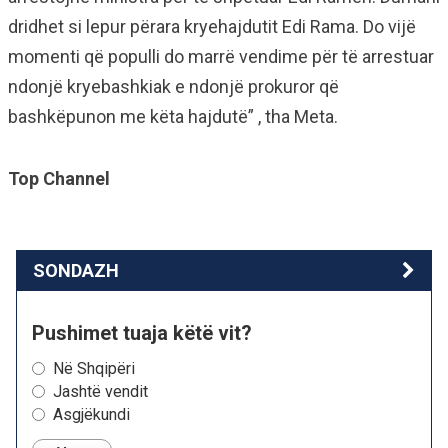
dridhet si lepur përara kryehajdutit Edi Rama. Do vijë
momenti që populli do marrë vendime për të arrestuar
ndonjë kryebashkiak e ndonjë prokuror që
bashkëpunon me këta hajdutë” , tha Meta.
Top Channel
SONDAZH
Pushimet tuaja këtë vit?
Në Shqipëri
Jashtë vendit
Asgjëkundi