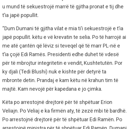
u mund të sekuestrojë marrë të gjitha pronat e tij dhe
t’ia japë popullit.
“Dum Dumani të gjitha vilat e mia ti’i sekuestrojë e t’ia
japë popullit. këtu e vë krevatin te selia. Po të harrojë ai
me atë çantën që lëviz si teveqel që të marr PL-në e
t’ia çojë Edi Ramës. Presidenti edhe duhet të vdesë
për të mbrojtur integritetin e vendit, Kushtetutën. Por
ky djali (Tedi Blushi) nuk e kishte për detyrë ta
mbronte detin. Prandaj e kam këtu në krahun tim të
majtë. Kam nevojë për kapedana e jo çimka.
Këta po arrestojnë drejtorë për të shpëtuar Erion
Veliajn. Po Veliaj e ka firmën aty, të zezë mbi të bardhë.
Po arrestojnë drejtorë për të shpëtuar Edi Ramën. Po
arrestojnë ministra për të shpëtuar Edi Ramën. Dumani