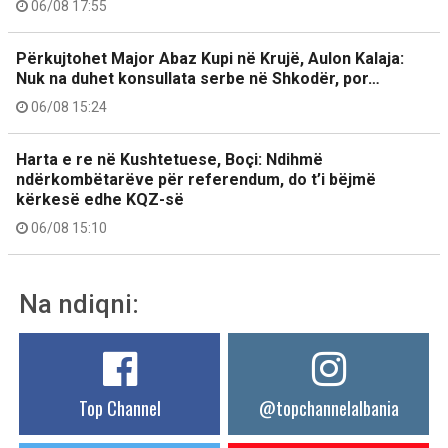
06/08 17:55
Përkujtohet Major Abaz Kupi në Krujë, Aulon Kalaja:
Nuk na duhet konsullata serbe në Shkodër, por…
06/08 15:24
Harta e re në Kushtetuese, Boçi: Ndihmë
ndërkombëtarëve për referendum, do t’i bëjmë
kërkesë edhe KQZ-së
06/08 15:10
Na ndiqni:
Top Channel
@topchannelalbania