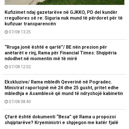
Kufizimet ndaj gazetarëve në GJKKO, PD del kundër
rregullores së re: Siguria nuk mund të përdoret për të
kufizuar transparencën
07/08 13:25
“Rruga jonë është e qartë”/ BE nën presion për
anëtarët e rinj, Rama për Financial Times: Shqipëria
ndodhet në momentin më të mirë
07/08 12:02
Ekskluzive/ Rama mbledh Qeverinë në Pogradec.
Ministrat raportojnë më 24 dhe 25 gusht, pritet edhe
mbledhja e Asamblesë që mund të ndryshojë kabinetin
07/08 08:40
Çfarë është dokumenti “Besa” që Rama u propozoi
shqiptarëve? Kryeministri e shpjegon me katër fjalë