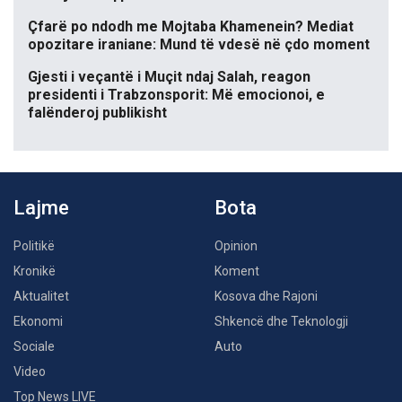
Çfarë po ndodh me Mojtaba Khamenein? Mediat
opozitare iraniane: Mund të vdesë në çdo moment
Gjesti i veçantë i Muçit ndaj Salah, reagon
presidenti i Trabzonsporit: Më emocionoi, e
falënderoj publikisht
Lajme
Bota
Politikë
Opinion
Kronikë
Koment
Aktualitet
Kosova dhe Rajoni
Ekonomi
Shkencë dhe Teknologji
Sociale
Auto
Video
Top News LIVE