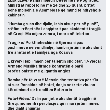
Ekskluzive/ Rama mbledh Qeverinë në Pogradec.
Ministrat raportojnë më 24 dhe 25 gusht, pritet
edhe mbledhja e Asamblesë që mund të ndryshojë
kabinetin
“Humba gruan dhe djalin, ishin nisur për në punë”,
rrëfimi rrëqethës i shqiptarit pas aksidentit tragjik
në Greqi: Ma ndjeu zemra, i mora në telefon…
Tragjike/ Po ktheheshin në Gjermani pas
pushimeve në vendlindje, humbin jetën në aksident
tre anëtarët e familjes nga Kosova
E kryer/ Hap i madh për talentin shqiptar, 17-vjeçari
Armend Muslika firmos kontratën e parë
profesioniste me gjigantin anglez
Bomba për të vrarë Messin dhe tentativa për t’iu
afruar Ronaldos në hotel, dosja sekrete zbulon
kërcënimet që tronditën Botërorin
Foto+Video/ Dalin pamjet e aksidentit tragjik në
Greqi, momenti i përplasjes që i mori jetën nënës
dhe djalit shqiptar