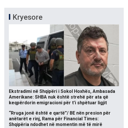
Kryesore
Ekstradimi në Shqipëri i Sokol Hoxhës, Ambasada
Amerikane: SHBA nuk është strehë për ata që
keqpërdorin emigracioni për t’i shpëtuar ligjit
“Rruga jonë është e qartë”/ BE nën presion për
anëtarët e rinj, Rama për Financial Times:
Shqipëria ndodhet në momentin më të mirë