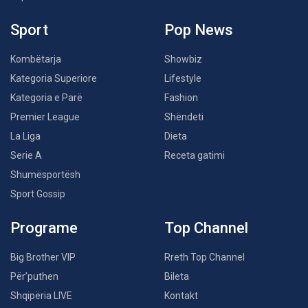
Sport
Pop News
Kombëtarja
Showbiz
Kategoria Superiore
Lifestyle
Kategoria e Parë
Fashion
Premier League
Shëndeti
La Liga
Dieta
Serie A
Receta gatimi
Shumësportësh
Sport Gossip
Programe
Top Channel
Big Brother VIP
Rreth Top Channel
Për’puthen
Bileta
Shqipëria LIVE
Kontakt