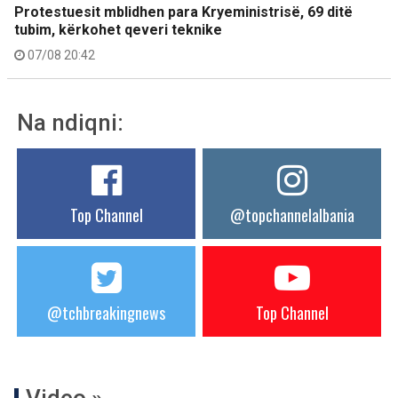
Protestuesit mblidhen para Kryeministrisë, 69 ditë
tubim, kërkohet qeveri teknike
07/08 20:42
Na ndiqni:
Top Channel
@topchannelalbania
@tchbreakingnews
Top Channel