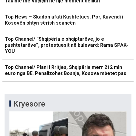
Takime me Vuçiçin në një moment delikat
Top News – Skadon afati Kushtetues. Por, Kuvendi i
Kosovën shtyn sërish seancën
Top Channel/ “Shqipëria e shqiptarëve, jo e
pushtetarëve”, protestuesit në bulevard: Rama SPAK-
YOU
Top Channel/ Plani i Rritjes, Shqipëria merr 212 mln
euro nga BE. Penalizohet Bosnja, Kosova mbetet pas
Kryesore