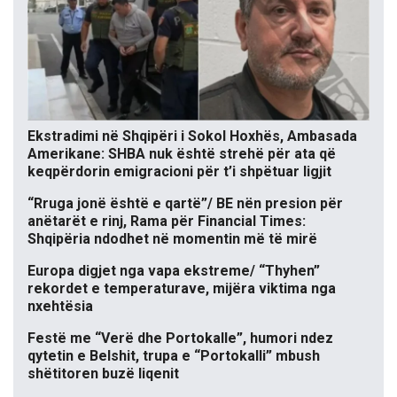
Ekstradimi në Shqipëri i Sokol Hoxhës, Ambasada
Amerikane: SHBA nuk është strehë për ata që
keqpërdorin emigracioni për t’i shpëtuar ligjit
“Rruga jonë është e qartë”/ BE nën presion për
anëtarët e rinj, Rama për Financial Times:
Shqipëria ndodhet në momentin më të mirë
Europa digjet nga vapa ekstreme/ “Thyhen”
rekordet e temperaturave, mijëra viktima nga
nxehtësia
Festë me “Verë dhe Portokalle”, humori ndez
qytetin e Belshit, trupa e “Portokalli” mbush
shëtitoren buzë liqenit