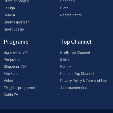
Premier League
Shëndeti
La Liga
Dieta
Serie A
Receta gatimi
Shumësportësh
Sport Gossip
Programe
Top Channel
Big Brother VIP
Rreth Top Channel
Për’puthen
Bileta
Shqipëria LIVE
Kontakt
Fiks Fare
Puno në Top Channel
Video
Privacy Policy & Terms of Use
Të gjitha programet
Aksesueshmëria
Guida TV