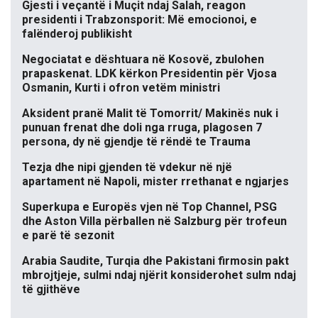
Gjesti i veçantë i Muçit ndaj Salah, reagon
presidenti i Trabzonsporit: Më emocionoi, e
falënderoj publikisht
Negociatat e dështuara në Kosovë, zbulohen
prapaskenat. LDK kërkon Presidentin për Vjosa
Osmanin, Kurti i ofron vetëm ministri
Aksident pranë Malit të Tomorrit/ Makinës nuk i
punuan frenat dhe doli nga rruga, plagosen 7
persona, dy në gjendje të rëndë te Trauma
Tezja dhe nipi gjenden të vdekur në një
apartament në Napoli, mister rrethanat e ngjarjes
Superkupa e Europës vjen në Top Channel, PSG
dhe Aston Villa përballen në Salzburg për trofeun
e parë të sezonit
Arabia Saudite, Turqia dhe Pakistani firmosin pakt
mbrojtjeje, sulmi ndaj njërit konsiderohet sulm ndaj
të gjithëve