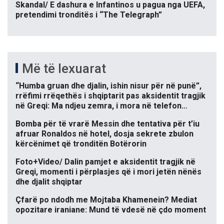
Skandal/ E dashura e Infantinos u pagua nga UEFA,
pretendimi tronditës i “The Telegraph”
Më të lexuarat
“Humba gruan dhe djalin, ishin nisur për në punë”,
rrëfimi rrëqethës i shqiptarit pas aksidentit tragjik
në Greqi: Ma ndjeu zemra, i mora në telefon…
Bomba për të vrarë Messin dhe tentativa për t’iu
afruar Ronaldos në hotel, dosja sekrete zbulon
kërcënimet që tronditën Botërorin
Foto+Video/ Dalin pamjet e aksidentit tragjik në
Greqi, momenti i përplasjes që i mori jetën nënës
dhe djalit shqiptar
Çfarë po ndodh me Mojtaba Khamenein? Mediat
opozitare iraniane: Mund të vdesë në çdo moment