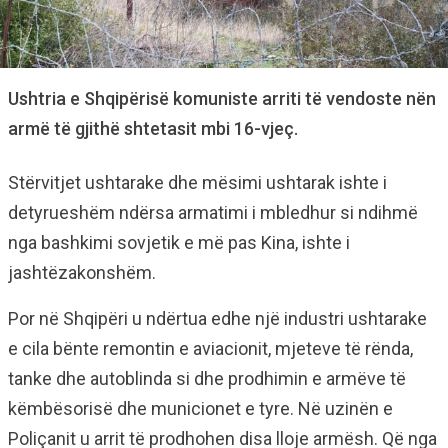
Ushtria e Shqipërisë komuniste arriti të vendoste nën
armë të gjithë shtetasit mbi 16-vjeç.
Stërvitjet ushtarake dhe mësimi ushtarak ishte i
detyrueshëm ndërsa armatimi i mbledhur si ndihmë
nga bashkimi sovjetik e më pas Kina, ishte i
jashtëzakonshëm.
Por në Shqipëri u ndërtua edhe një industri ushtarake
e cila bënte remontin e aviacionit, mjeteve të rënda,
tanke dhe autoblinda si dhe prodhimin e armëve të
këmbësorisë dhe municionet e tyre. Në uzinën e
Poliçanit u arrit të prodhohen disa lloje armësh. Që nga