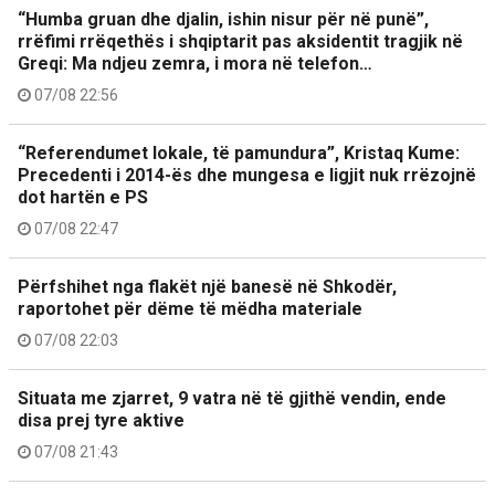
“Humba gruan dhe djalin, ishin nisur për në punë”,
rrëfimi rrëqethës i shqiptarit pas aksidentit tragjik në
Greqi: Ma ndjeu zemra, i mora në telefon…
07/08 22:56
“Referendumet lokale, të pamundura”, Kristaq Kume:
Precedenti i 2014-ës dhe mungesa e ligjit nuk rrëzojnë
dot hartën e PS
07/08 22:47
Përfshihet nga flakët një banesë në Shkodër,
raportohet për dëme të mëdha materiale
07/08 22:03
Situata me zjarret, 9 vatra në të gjithë vendin, ende
disa prej tyre aktive
07/08 21:43