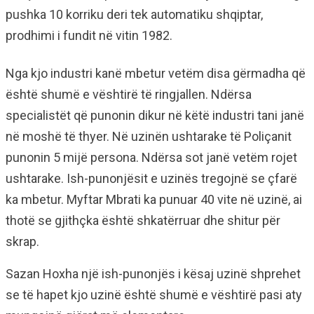
pushka 10 korriku deri tek automatiku shqiptar,
prodhimi i fundit në vitin 1982.
Nga kjo industri kanë mbetur vetëm disa gërmadha që
është shumë e vështirë të ringjallen. Ndërsa
specialistët që punonin dikur në këtë industri tani janë
në moshë të thyer. Në uzinën ushtarake të Poliçanit
punonin 5 mijë persona. Ndërsa sot janë vetëm rojet
ushtarake. Ish-punonjësit e uzinës tregojnë se çfarë
ka mbetur. Myftar Mbrati ka punuar 40 vite në uzinë, ai
thotë se gjithçka është shkatërruar dhe shitur për
skrap.
Sazan Hoxha një ish-punonjës i kësaj uzinë shprehet
se të hapet kjo uzinë është shumë e vështirë pasi aty