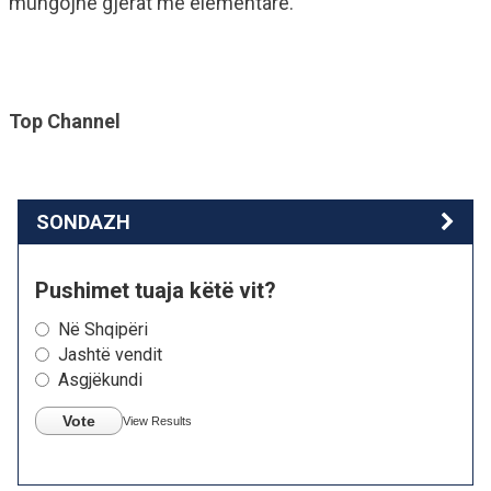
mungojnë gjërat më elementare.
Top Channel
SONDAZH
Pushimet tuaja këtë vit?
Në Shqipëri
Jashtë vendit
Asgjëkundi
Vote
View Results