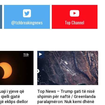
@tchbreakingnews
Top Channel
ji i yjeve që
Top News – Trump gati të nisë
ielli gjatë
shpimin për naftë / Greenlanda
jë eklips diellor
paralajmëron: Nuk kemi dhënë