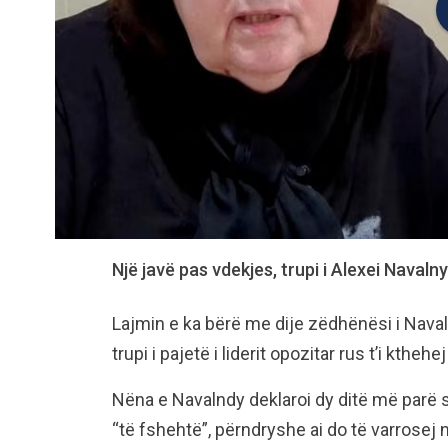
Një javë pas vdekjes, trupi i Alexei Navalny
Lajmin e ka bërë me dije zëdhënësi i Navalny
trupi i pajetë i liderit opozitar rus t’i kthehe
Nëna e Navalndy deklaroi dy ditë më parë s
“të fshehtë”, përndryshe ai do të varrosej 