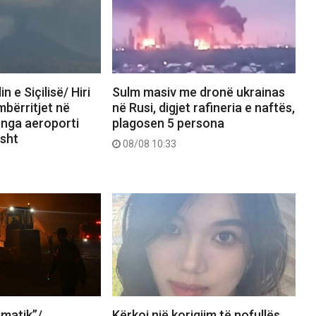
in e Siçilisë/ Hiri
Sulm masiv me dronë ukrainas
mbërritjet në
në Rusi, digjet rafineria e naftës,
t nga aeroporti
plagosen 5 persona
isht
08/08 10:33
limatik”/
Kërkoi një korigjim të nofullës,