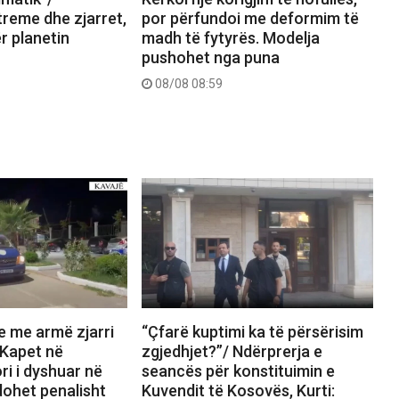
reme dhe zjarret,
por përfundoi me deformim të
ër planetin
madh të fytyrës. Modelja
pushohet nga puna
08/08 08:59
te me armë zjarri
“Çfarë kuptimi ka të përsërisim
 Kapet në
zgjedhjet?”/ Ndërprerja e
ri i dyshuar në
seancës për konstituimin e
dohet penalisht
Kuvendit të Kosovës, Kurti: