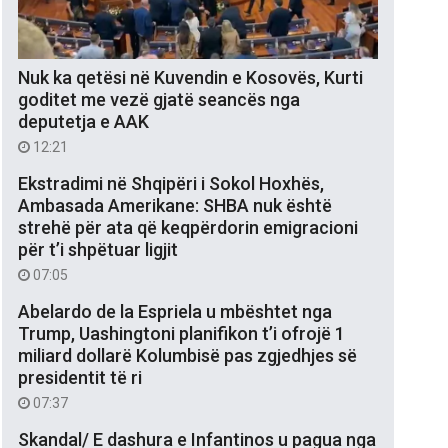
Nuk ka qetësi në Kuvendin e Kosovës, Kurti
goditet me vezë gjatë seancës nga
deputetja e AAK
12:21
Ekstradimi në Shqipëri i Sokol Hoxhës,
Ambasada Amerikane: SHBA nuk është
strehë për ata që keqpërdorin emigracioni
për t’i shpëtuar ligjit
07:05
Abelardo de la Espriela u mbështet nga
Trump, Uashingtoni planifikon t’i ofrojë 1
miliard dollarë Kolumbisë pas zgjedhjes së
presidentit të ri
07:37
Skandal/ E dashura e Infantinos u pagua nga