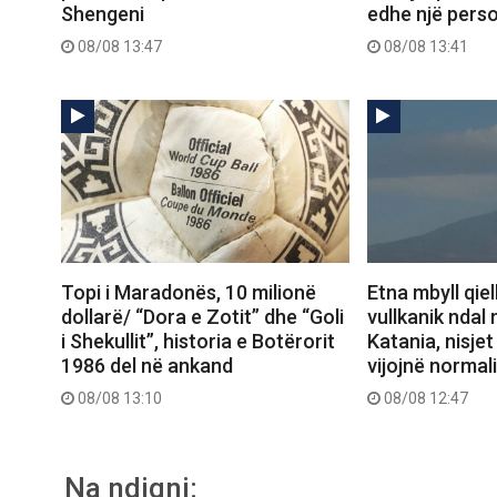
Shengeni
edhe një perso
08/08 13:47
08/08 13:41
Topi i Maradonës, 10 milionë
Etna mbyll qiell
dollarë/ “Dora e Zotit” dhe “Goli
vullkanik ndal 
i Shekullit”, historia e Botërorit
Katania, nisje
1986 del në ankand
vijojnë normal
08/08 13:10
08/08 12:47
Na ndiqni: