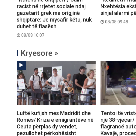
racist në rrjetet sociale ndaj
Nxehtësia ekst
gazetarit grek me origjinë
sinjal alarmi p
shqiptare: Je mysafir këtu, nuk
08/08 09:48
duhet të flasësh
08/08 10:07
Kryesore »
Luftë kufijsh mes Madridit dhe
Tentoi të vris
Romës/ Kriza e emigrantëve në
një 38-vjeçar/
Ceuta përplas dy vendet,
flagrancë auto
pezullohet përkohësisht
Kavajë, proce