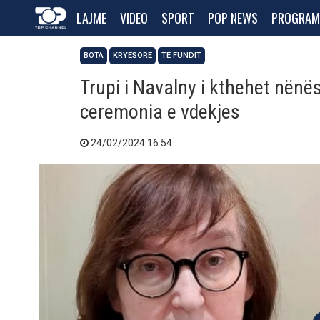
LAJME
VIDEO
SPORT
POP NEWS
PROGRAM
BOTA
KRYESORE
TË FUNDIT
Trupi i Navalny i kthehet nënës
ceremonia e vdekjes
24/02/2024 16:54