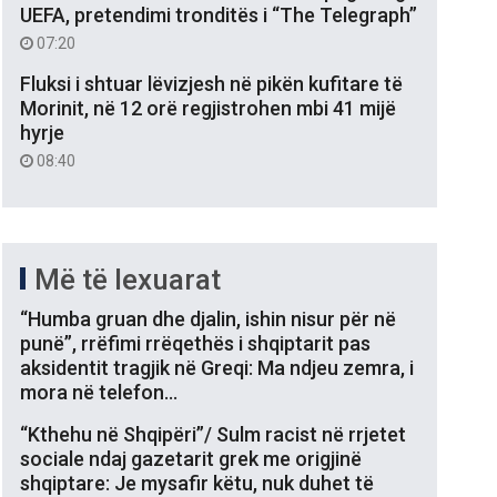
UEFA, pretendimi tronditës i “The Telegraph”
07:20
Fluksi i shtuar lëvizjesh në pikën kufitare të
Morinit, në 12 orë regjistrohen mbi 41 mijë
hyrje
08:40
Më të lexuarat
“Humba gruan dhe djalin, ishin nisur për në
punë”, rrëfimi rrëqethës i shqiptarit pas
aksidentit tragjik në Greqi: Ma ndjeu zemra, i
mora në telefon…
“Kthehu në Shqipëri”/ Sulm racist në rrjetet
sociale ndaj gazetarit grek me origjinë
shqiptare: Je mysafir këtu, nuk duhet të