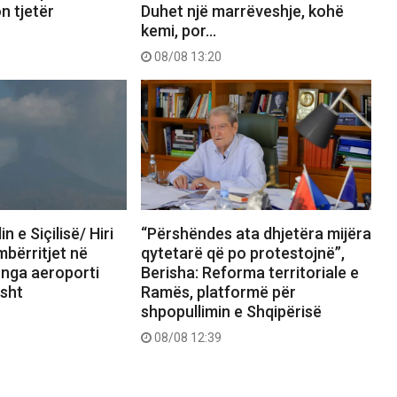
n tjetër
Duhet një marrëveshje, kohë
kemi, por…
08/08 13:20
in e Siçilisë/ Hiri
“Përshëndes ata dhjetëra mijëra
mbërritjet në
qytetarë që po protestojnë”,
t nga aeroporti
Berisha: Reforma territoriale e
isht
Ramës, platformë për
shpopullimin e Shqipërisë
08/08 12:39