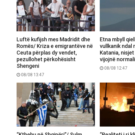
Luftë kufijsh mes Madridit dhe
Etna mbyll qiell
Romës/ Kriza e emigrantëve në
vullkanik ndal 
Ceuta përplas dy vendet,
Katania, nisje
pezullohet përkohësisht
vijojnë normal
Shengeni
08/08 12:47
08/08 13:47
“Kthehu në Shqipëri”/ Sulm
“Realiteti i ri k