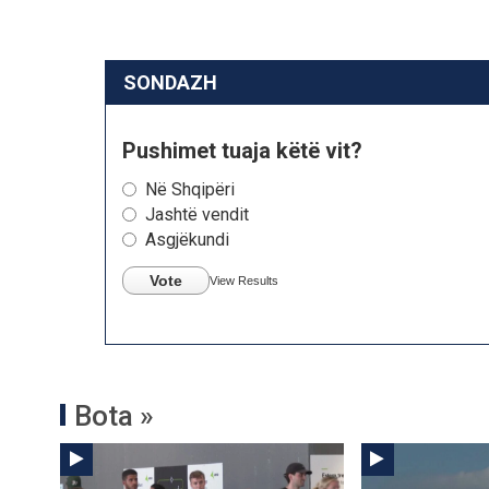
SONDAZH
Pushimet tuaja këtë vit?
Në Shqipëri
Jashtë vendit
Asgjëkundi
Vote
View Results
Bota »