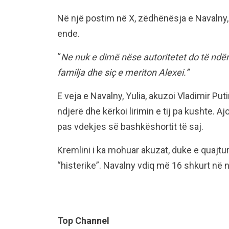
Në një postim në X, zëdhënësja e Navalny,
ende.
“
Ne nuk e dimë nëse autoritetet do të ndër
familja dhe siç e meriton Alexei.”
E veja e Navalny, Yulia, akuzoi Vladimir Put
ndjerë dhe kërkoi lirimin e tij pa kushte. 
pas vdekjes së bashkëshortit të saj.
Kremlini i ka mohuar akuzat, duke e quajt
“histerike”. Navalny vdiq më 16 shkurt në n
Top Channel