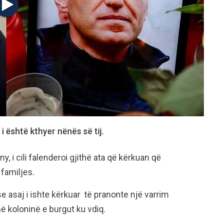
 i është kthyer nënës së tij.
, i cili falenderoi gjithë ata që kërkuan që
j familjes.
e asaj i ishte kërkuar të pranonte një varrim
në koloninë e burgut ku vdiq.