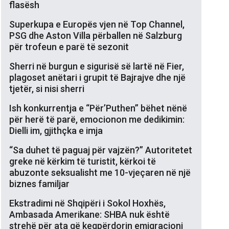
flasësh
Superkupa e Europës vjen në Top Channel,
PSG dhe Aston Villa përballen në Salzburg
për trofeun e parë të sezonit
Sherri në burgun e sigurisë së lartë në Fier,
plagoset anëtari i grupit të Bajrajve dhe një
tjetër, si nisi sherri
Ish konkurrentja e “Për’Puthen” bëhet nënë
për herë të parë, emocionon me dedikimin:
Dielli im, gjithçka e imja
“Sa duhet të paguaj për vajzën?” Autoritetet
greke në kërkim të turistit, kërkoi të
abuzonte seksualisht me 10-vjeçaren në një
biznes familjar
Ekstradimi në Shqipëri i Sokol Hoxhës,
Ambasada Amerikane: SHBA nuk është
strehë për ata që keqpërdorin emigracioni