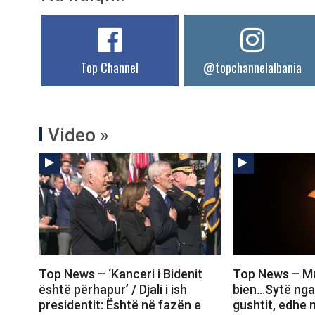
Top Channel
@topchannelalbania
Video »
Top News – ‘Kanceri i Bidenit
Top News – Mua
është përhapur’ / Djali i ish
bien…Sytë nga q
presidentit: Është në fazën e
gushtit, edhe n