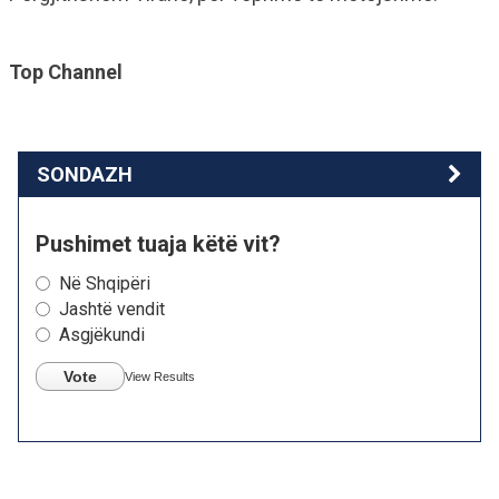
Top Channel
SONDAZH
Pushimet tuaja këtë vit?
Në Shqipëri
Jashtë vendit
Asgjëkundi
Vote
View Results