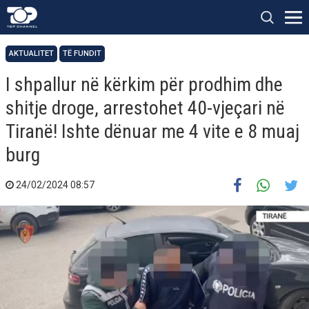
AKTUALITET
TË FUNDIT
I shpallur në kërkim për prodhim dhe
shitje droge, arrestohet 40-vjeçari në
Tiranë! Ishte dënuar me 4 vite e 8 muaj
burg
24/02/2024 08:57