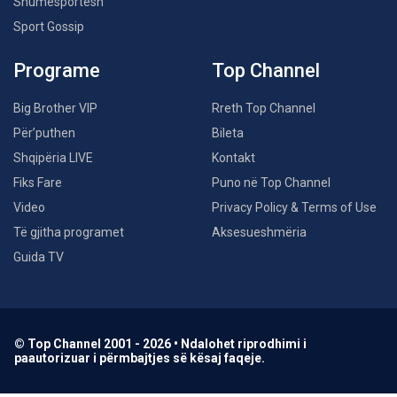
Shumësportësh
Sport Gossip
Programe
Top Channel
Big Brother VIP
Rreth Top Channel
Për’puthen
Bileta
Shqipëria LIVE
Kontakt
Fiks Fare
Puno në Top Channel
Video
Privacy Policy & Terms of Use
Të gjitha programet
Aksesueshmëria
Guida TV
© Top Channel 2001 - 2026 • Ndalohet riprodhimi i
paautorizuar i përmbajtjes së kësaj faqeje.