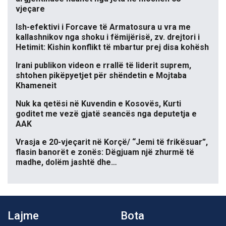
vjeçare
Ish-efektivi i Forcave të Armatosura u vra me
kallashnikov nga shoku i fëmijërisë, zv. drejtori i
Hetimit: Kishin konflikt të mbartur prej disa kohësh
Irani publikon videon e rrallë të liderit suprem,
shtohen pikëpyetjet për shëndetin e Mojtaba
Khameneit
Nuk ka qetësi në Kuvendin e Kosovës, Kurti
goditet me vezë gjatë seancës nga deputetja e
AAK
Vrasja e 20-vjeçarit në Korçë/ “Jemi të frikësuar”,
flasin banorët e zonës: Dëgjuam një zhurmë të
madhe, dolëm jashtë dhe…
Lajme
Bota