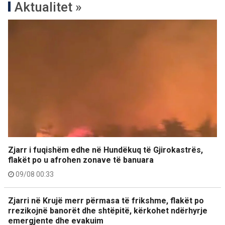
Aktualitet »
Zjarr i fuqishëm edhe në Hundëkuq të Gjirokastrës,
flakët po u afrohen zonave të banuara
09/08 00:33
Zjarri në Krujë merr përmasa të frikshme, flakët po
rrezikojnë banorët dhe shtëpitë, kërkohet ndërhyrje
emergjente dhe evakuim