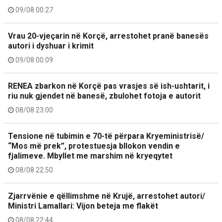
09/08 00:27
Vrau 20-vjeçarin në Korçë, arrestohet pranë banesës
autori i dyshuar i krimit
09/08 00:09
RENEA zbarkon në Korçë pas vrasjes së ish-ushtarit, i
riu nuk gjendet në banesë, zbulohet fotoja e autorit
08/08 23:00
Tensione në tubimin e 70-të përpara Kryeministrisë/
“Mos më prek”, protestuesja bllokon vendin e
fjalimeve. Mbyllet me marshim në kryeqytet
08/08 22:50
Zjarrvënie e qëllimshme në Krujë, arrestohet autori/
Ministri Lamallari: Vijon beteja me flakët
08/08 22:44