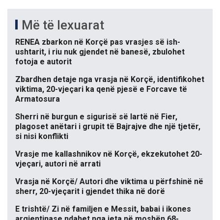
Më të lexuarat
RENEA zbarkon në Korçë pas vrasjes së ish-
ushtarit, i riu nuk gjendet në banesë, zbulohet
fotoja e autorit
Zbardhen detaje nga vrasja në Korçë, identifikohet
viktima, 20-vjeçari ka qenë pjesë e Forcave të
Armatosura
Sherri në burgun e sigurisë së lartë në Fier,
plagoset anëtari i grupit të Bajrajve dhe një tjetër,
si nisi konflikti
Vrasje me kallashnikov në Korçë, ekzekutohet 20-
vjeçari, autori në arrati
Vrasja në Korçë/ Autori dhe viktima u përfshinë në
sherr, 20-vjeçarit i gjendet thika në dorë
E trishtë/ Zi në familjen e Messit, babai i ikones
argjentinase ndahet nga jeta në moshën 68-