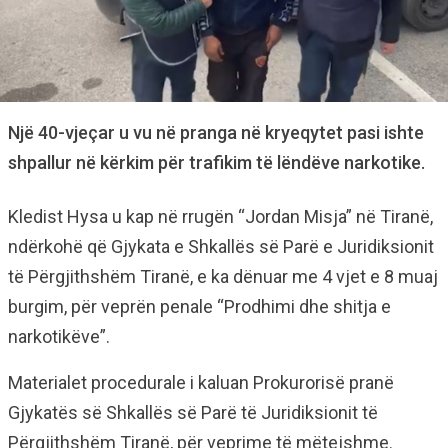
Një 40-vjeçar u vu në pranga në kryeqytet pasi ishte
shpallur në kërkim për trafikim të lëndëve narkotike.
Kledist Hysa u kap në rrugën “Jordan Misja” në Tiranë,
ndërkohë që Gjykata e Shkallës së Parë e Juridiksionit
të Përgjithshëm Tiranë, e ka dënuar me 4 vjet e 8 muaj
burgim, për veprën penale “Prodhimi dhe shitja e
narkotikëve”.
Materialet procedurale i kaluan Prokurorisë pranë
Gjykatës së Shkallës së Parë të Juridiksionit të
Përgjithshëm Tiranë, për veprime të mëtejshme.