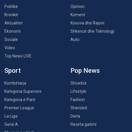
Politikë
Opinion
Kronikë
Koment
Aktualitet
Kosova dhe Rajoni
Ekonomi
Shkencë dhe Teknologji
Sociale
Auto
Video
Top News LIVE
Sport
Pop News
Kombëtarja
Showbiz
Kategoria Superiore
Lifestyle
Kategoria e Parë
Fashion
Premier League
Shëndeti
La Liga
Dieta
Serie A
Receta gatimi