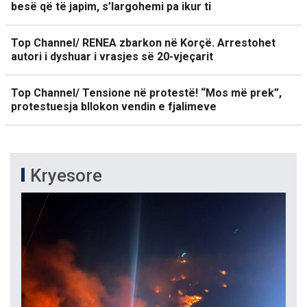
besë që të japim, s’largohemi pa ikur ti
Top Channel/ RENEA zbarkon në Korçë. Arrestohet
autori i dyshuar i vrasjes së 20-vjeçarit
Top Channel/ Tensione në protestë! “Mos më prek”,
protestuesja bllokon vendin e fjalimeve
Kryesore