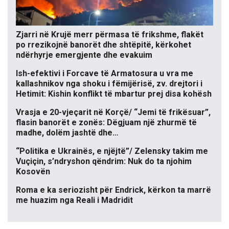
Zjarri në Krujë merr përmasa të frikshme, flakët
po rrezikojnë banorët dhe shtëpitë, kërkohet
ndërhyrje emergjente dhe evakuim
Ish-efektivi i Forcave të Armatosura u vra me
kallashnikov nga shoku i fëmijërisë, zv. drejtori i
Hetimit: Kishin konflikt të mbartur prej disa kohësh
Vrasja e 20-vjeçarit në Korçë/ “Jemi të frikësuar”,
flasin banorët e zonës: Dëgjuam një zhurmë të
madhe, dolëm jashtë dhe…
“Politika e Ukrainës, e njëjtë”/ Zelensky takim me
Vuçiçin, s’ndryshon qëndrim: Nuk do ta njohim
Kosovën
Roma e ka seriozisht për Endrick, kërkon ta marrë
me huazim nga Reali i Madridit