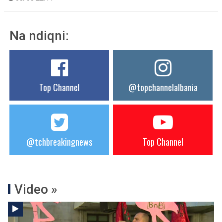
Na ndiqni:
Top Channel
@topchannelalbania
@tchbreakingnews
Top Channel
Video »