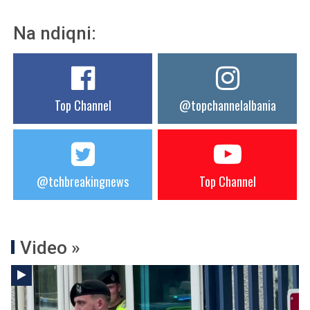
Na ndiqni:
Top Channel
@topchannelalbania
@tchbreakingnews
Top Channel
Video »