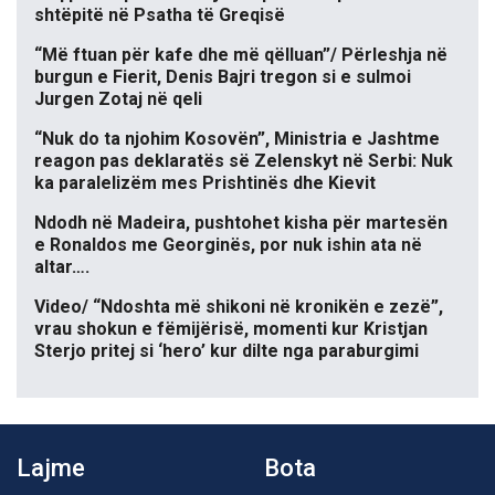
shtëpitë në Psatha të Greqisë
“Më ftuan për kafe dhe më qëlluan”/ Përleshja në
burgun e Fierit, Denis Bajri tregon si e sulmoi
Jurgen Zotaj në qeli
“Nuk do ta njohim Kosovën”, Ministria e Jashtme
reagon pas deklaratës së Zelenskyt në Serbi: Nuk
ka paralelizëm mes Prishtinës dhe Kievit
Ndodh në Madeira, pushtohet kisha për martesën
e Ronaldos me Georginës, por nuk ishin ata në
altar….
Video/ “Ndoshta më shikoni në kronikën e zezë”,
vrau shokun e fëmijërisë, momenti kur Kristjan
Sterjo pritej si ‘hero’ kur dilte nga paraburgimi
Lajme
Bota