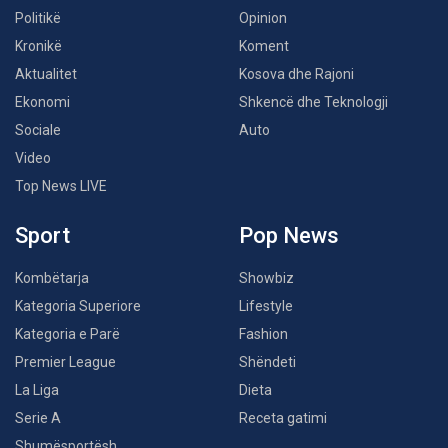
Politikë
Opinion
Kronikë
Koment
Aktualitet
Kosova dhe Rajoni
Ekonomi
Shkencë dhe Teknologji
Sociale
Auto
Video
Top News LIVE
Sport
Pop News
Kombëtarja
Showbiz
Kategoria Superiore
Lifestyle
Kategoria e Parë
Fashion
Premier League
Shëndeti
La Liga
Dieta
Serie A
Receta gatimi
Shumësportësh