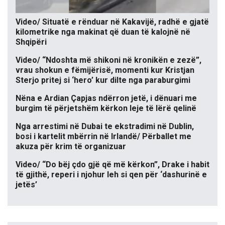
Video/ Situatë e rënduar në Kakavijë, radhë e gjatë
kilometrike nga makinat që duan të kalojnë në
Shqipëri
Video/ “Ndoshta më shikoni në kronikën e zezë”,
vrau shokun e fëmijërisë, momenti kur Kristjan
Sterjo pritej si ‘hero’ kur dilte nga paraburgimi
Nëna e Ardian Çapjas ndërron jetë, i dënuari me
burgim të përjetshëm kërkon leje të lërë qelinë
Nga arrestimi në Dubai te ekstradimi në Dublin,
bosi i kartelit mbërrin në Irlandë/ Përballet me
akuza për krim të organizuar
Video/ “Do bëj çdo gjë që më kërkon”, Drake i habit
të gjithë, reperi i njohur leh si qen për ‘dashurinë e
jetës’