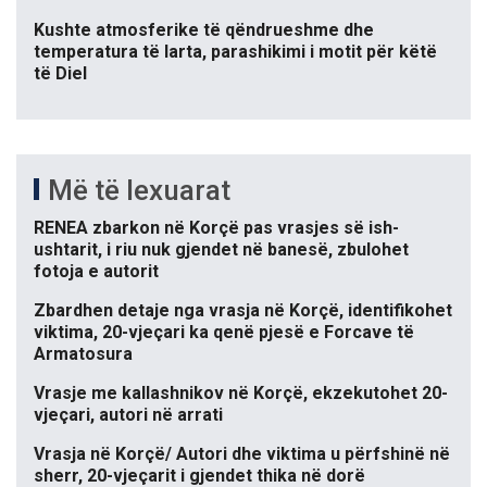
Kushte atmosferike të qëndrueshme dhe
temperatura të larta, parashikimi i motit për këtë
të Diel
Më të lexuarat
RENEA zbarkon në Korçë pas vrasjes së ish-
ushtarit, i riu nuk gjendet në banesë, zbulohet
fotoja e autorit
Zbardhen detaje nga vrasja në Korçë, identifikohet
viktima, 20-vjeçari ka qenë pjesë e Forcave të
Armatosura
Vrasje me kallashnikov në Korçë, ekzekutohet 20-
vjeçari, autori në arrati
Vrasja në Korçë/ Autori dhe viktima u përfshinë në
sherr, 20-vjeçarit i gjendet thika në dorë