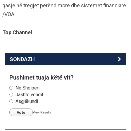
qasje në tregjet perëndimore dhe sistemet financiare.
/VOA
Top Channel
SONDAZH
Pushimet tuaja këtë vit?
Në Shqipëri
Jashtë vendit
Asgjëkundi
Vote
View Results