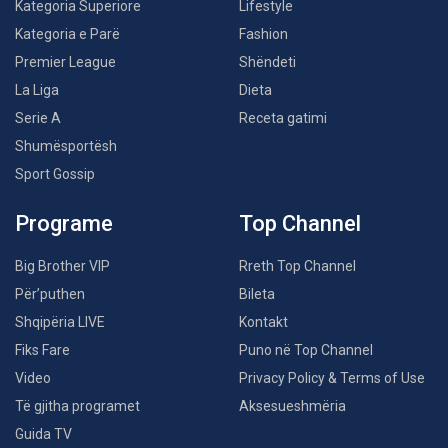
Kategoria Superiore
Lifestyle
Kategoria e Parë
Fashion
Premier League
Shëndeti
La Liga
Dieta
Serie A
Receta gatimi
Shumësportësh
Sport Gossip
Programe
Top Channel
Big Brother VIP
Rreth Top Channel
Për’puthen
Bileta
Shqipëria LIVE
Kontakt
Fiks Fare
Puno në Top Channel
Video
Privacy Policy & Terms of Use
Të gjitha programet
Aksesueshmëria
Guida TV