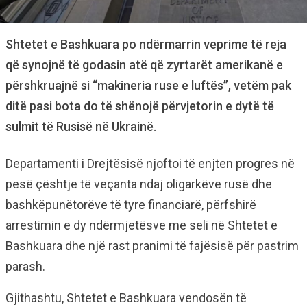
Shtetet e Bashkuara po ndërmarrin veprime të reja
që synojnë të godasin atë që zyrtarët amerikanë e
përshkruajnë si “makineria ruse e luftës”, vetëm pak
ditë pasi bota do të shënojë përvjetorin e dytë të
sulmit të Rusisë në Ukrainë.
Departamenti i Drejtësisë njoftoi të enjten progres në
pesë çështje të veçanta ndaj oligarkëve rusë dhe
bashkëpunëtorëve të tyre financiarë, përfshirë
arrestimin e dy ndërmjetësve me seli në Shtetet e
Bashkuara dhe një rast pranimi të fajësisë për pastrim
parash.
Gjithashtu, Shtetet e Bashkuara vendosën të