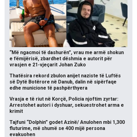
“Më ngacmoi të dashurën”, vrau me armë shokun
e fëmijërisë, zbardhet dëshmia e autorit për
vrasjen e 21-vjeçarit Johan Zuko
Thatësira rekord zbulon anijet naziste të Luftës
së Dytë Botërore në Danub, dalin në sipërfaqe
edhe municione të pashpërthyera
Vrasja e të riut në Korçë, Policia njoftim zyrtar:
Arrestohet autori i dyshuar, sekuestrohet arma e
krimit
Tajfuni “Dolphin” godet Azinë/ Anulohen mbi 1,300
fluturime, më shumë se 400 mijë persona
evakuohen