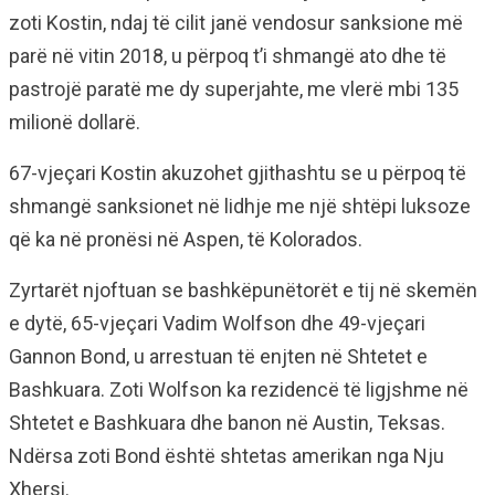
zoti Kostin, ndaj të cilit janë vendosur sanksione më
parë në vitin 2018, u përpoq t’i shmangë ato dhe të
pastrojë paratë me dy superjahte, me vlerë mbi 135
milionë dollarë.
67-vjeçari Kostin akuzohet gjithashtu se u përpoq të
shmangë sanksionet në lidhje me një shtëpi luksoze
që ka në pronësi në Aspen, të Kolorados.
Zyrtarët njoftuan se bashkëpunëtorët e tij në skemën
e dytë, 65-vjeçari Vadim Wolfson dhe 49-vjeçari
Gannon Bond, u arrestuan të enjten në Shtetet e
Bashkuara. Zoti Wolfson ka rezidencë të ligjshme në
Shtetet e Bashkuara dhe banon në Austin, Teksas.
Ndërsa zoti Bond është shtetas amerikan nga Nju
Xhersi.