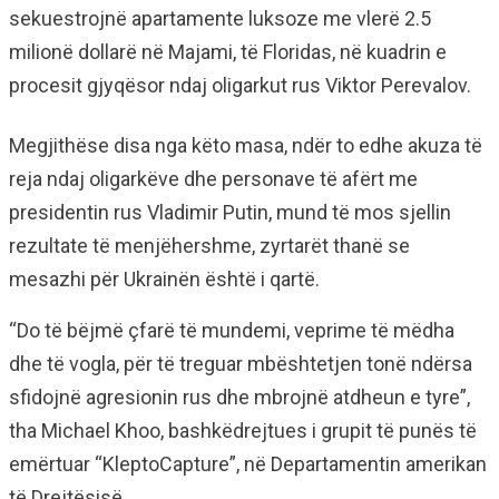
sekuestrojnë apartamente luksoze me vlerë 2.5
milionë dollarë në Majami, të Floridas, në kuadrin e
procesit gjyqësor ndaj oligarkut rus Viktor Perevalov.
Megjithëse disa nga këto masa, ndër to edhe akuza të
reja ndaj oligarkëve dhe personave të afërt me
presidentin rus Vladimir Putin, mund të mos sjellin
rezultate të menjëhershme, zyrtarët thanë se
mesazhi për Ukrainën është i qartë.
“Do të bëjmë çfarë të mundemi, veprime të mëdha
dhe të vogla, për të treguar mbështetjen tonë ndërsa
sfidojnë agresionin rus dhe mbrojnë atdheun e tyre”,
tha Michael Khoo, bashkëdrejtues i grupit të punës të
emërtuar “KleptoCapture”, në Departamentin amerikan
të Drejtësisë.