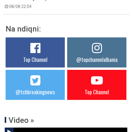
08/08 22:04
Na ndiqni:
Top Channel
@topchannelalbania
@tchbreakingnews
Top Channel
Video »