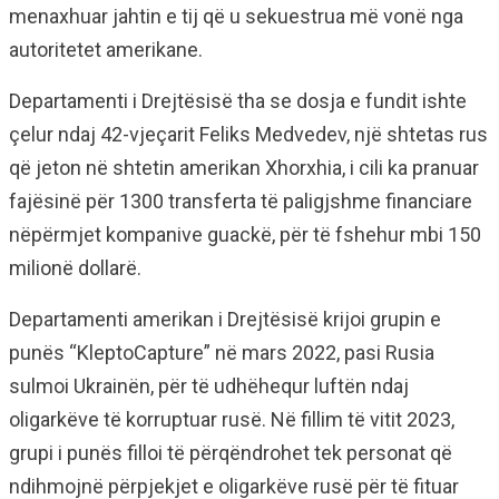
menaxhuar jahtin e tij që u sekuestrua më vonë nga
autoritetet amerikane.
Departamenti i Drejtësisë tha se dosja e fundit ishte
çelur ndaj 42-vjeçarit Feliks Medvedev, një shtetas rus
që jeton në shtetin amerikan Xhorxhia, i cili ka pranuar
fajësinë për 1300 transferta të paligjshme financiare
nëpërmjet kompanive guackë, për të fshehur mbi 150
milionë dollarë.
Departamenti amerikan i Drejtësisë krijoi grupin e
punës “KleptoCapture” në mars 2022, pasi Rusia
sulmoi Ukrainën, për të udhëhequr luftën ndaj
oligarkëve të korruptuar rusë. Në fillim të vitit 2023,
grupi i punës filloi të përqëndrohet tek personat që
ndihmojnë përpjekjet e oligarkëve rusë për të fituar