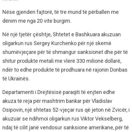
Nëse gjenden fajtorë, të tre mund të përballen me
dënim me nga 20 vite burgim.
Në një tjetër çështje, Shtetet e Bashkuara akuzuan
oligarkun rus Sergey Kurchenko për një skemë
shumëvjeçare për të shmangur sanksionet dhe për të
shitur produkte metali me vlerë 330 milionë dollarë,
ndër to edhe produkte të prodhuara në rajonin Donbas
të Ukrainës.
Departamenti i Drejtësisë paraqiti të enjten edhe
akuza të reja për mashtrim bankar për Vladislav
Osipovin, një shtetas 52-vjeçar rus që jeton në Zvicër, i
akuzuar se ndihmoi oligarkun rus Viktor Vekselberg,
ndaj të cilit janë vendosur sanksione amerikane, për të