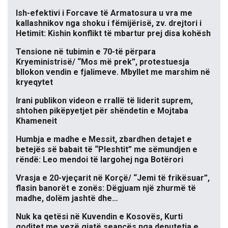
Ish-efektivi i Forcave të Armatosura u vra me
kallashnikov nga shoku i fëmijërisë, zv. drejtori i
Hetimit: Kishin konflikt të mbartur prej disa kohësh
Tensione në tubimin e 70-të përpara
Kryeministrisë/ “Mos më prek”, protestuesja
bllokon vendin e fjalimeve. Mbyllet me marshim në
kryeqytet
Irani publikon videon e rrallë të liderit suprem,
shtohen pikëpyetjet për shëndetin e Mojtaba
Khameneit
Humbja e madhe e Messit, zbardhen detajet e
betejës së babait të “Pleshtit” me sëmundjen e
rëndë: Leo mendoi të largohej nga Botërori
Vrasja e 20-vjeçarit në Korçë/ “Jemi të frikësuar”,
flasin banorët e zonës: Dëgjuam një zhurmë të
madhe, dolëm jashtë dhe…
Nuk ka qetësi në Kuvendin e Kosovës, Kurti
goditet me vezë gjatë seancës nga deputetja e