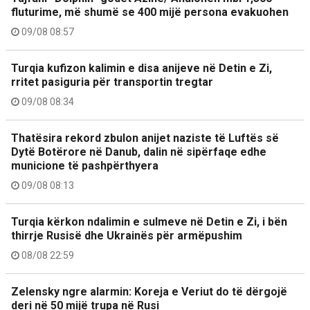
fluturime, më shumë se 400 mijë persona evakuohen
09/08 08:57
Turqia kufizon kalimin e disa anijeve në Detin e Zi,
rritet pasiguria për transportin tregtar
09/08 08:34
Thatësira rekord zbulon anijet naziste të Luftës së
Dytë Botërore në Danub, dalin në sipërfaqe edhe
municione të pashpërthyera
09/08 08:13
Turqia kërkon ndalimin e sulmeve në Detin e Zi, i bën
thirrje Rusisë dhe Ukrainës për armëpushim
08/08 22:59
Zelensky ngre alarmin: Koreja e Veriut do të dërgojë
deri në 50 mijë trupa në Rusi