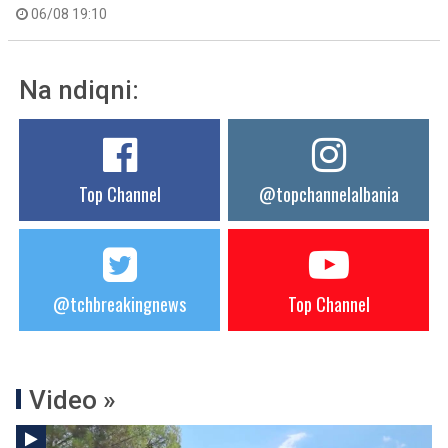
06/08 19:10
Na ndiqni:
Top Channel
@topchannelalbania
@tchbreakingnews
Top Channel
Video »