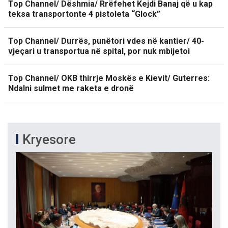
Top Channel/ Dëshmia/ Rrëfehet Kejdi Banaj që u kap
teksa transportonte 4 pistoleta “Glock”
Top Channel/ Durrës, punëtori vdes në kantier/ 40-
vjeçari u transportua në spital, por nuk mbijetoi
Top Channel/ OKB thirrje Moskës e Kievit/ Guterres:
Ndalni sulmet me raketa e dronë
Kryesore