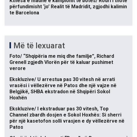
Kthesa e madhe e kampionit të botës/ Rodri i thotë
përfundimisht ‘jo’ Realit të Madridit, zgjodhi kalimin
te Barcelona
Më të lexuarat
Foto/ “Shqipëria me miq dhe familje”, Richard
Grenell zgjedh Vlorën për të kaluar pushimet
verore
Ekskluzive/ U arrestua pas 30 vitesh në arrati
vrasësi i vëllezërve në Patos dhe një vajze në
Belgjikë, SHBA ekstradon në Shqipëri Sokol
Hoxhën
Ekskluzive/ I ekstraduar pas 30 vitesh, Top
Channel zbardh dosjen e Sokol Hoxhës: Si sherri
për një kasetofon solli vrasjen e dy vëllezërve në
Patos