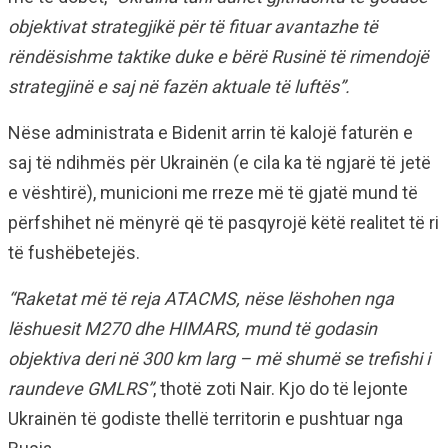
objektivat strategjikë për të fituar avantazhe të
rëndësishme taktike duke e bërë Rusinë të rimendojë
strategjinë e saj në fazën aktuale të luftës”.
Nëse administrata e Bidenit arrin të kalojë faturën e
saj të ndihmës për Ukrainën (e cila ka të ngjarë të jetë
e vështirë), municioni me rreze më të gjatë mund të
përfshihet në mënyrë që të pasqyrojë këtë realitet të ri
të fushëbetejës.
“Raketat më të reja ATACMS, nëse lëshohen nga
lëshuesit M270 dhe HIMARS, mund të godasin
objektiva deri në 300 km larg – më shumë se trefishi i
raundeve GMLRS”
, thotë zoti Nair. Kjo do të lejonte
Ukrainën të godiste thellë territorin e pushtuar nga