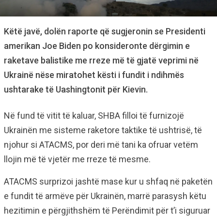
Këtë javë, dolën raporte që sugjeronin se Presidenti
amerikan Joe Biden po konsideronte dërgimin e
raketave balistike me rreze më të gjatë veprimi në
Ukrainë nëse miratohet kësti i fundit i ndihmës
ushtarake të Uashingtonit për Kievin.
Në fund të vitit të kaluar, SHBA filloi të furnizojë
Ukrainën me sisteme raketore taktike të ushtrisë, të
njohur si ATACMS, por deri më tani ka ofruar vetëm
llojin më të vjetër me rreze të mesme.
ATACMS surprizoi jashtë mase kur u shfaq në paketën
e fundit të armëve për Ukrainën, marrë parasysh këtu
hezitimin e përgjithshëm të Perëndimit për t’i siguruar