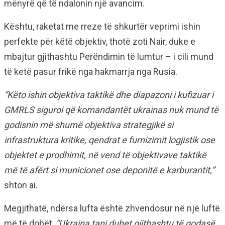
mënyrë që të ndalonin një avancim.
Kështu, raketat me rreze të shkurtër veprimi ishin
perfekte për këtë objektiv, thotë zoti Nair, duke e
mbajtur gjithashtu Perëndimin të lumtur – i cili mund
të ketë pasur frikë nga hakmarrja nga Rusia.
“Këto ishin objektiva taktikë dhe diapazoni i kufizuar i
GMRLS siguroi që komandantët ukrainas nuk mund të
godisnin më shumë objektiva strategjikë si
infrastruktura kritike, qendrat e furnizimit logjistik ose
objektet e prodhimit, në vend të objektivave taktikë
më të afërt si municionet ose deponitë e karburantit,”
shton ai.
Megjithatë, ndërsa lufta është zhvendosur në një luftë
më të dobët,
“Ukraina tani duhet gjithashtu të godasë