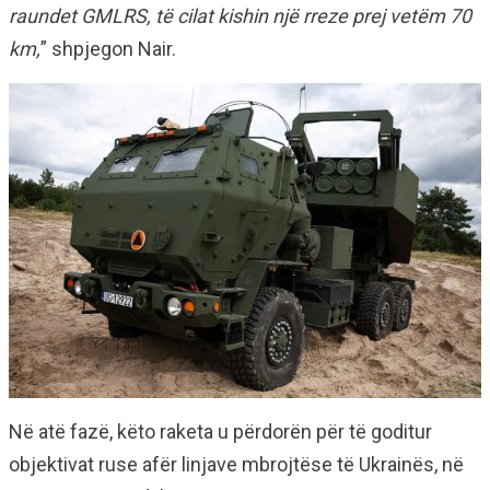
raundet GMLRS, të cilat kishin një rreze prej vetëm 70
km,
” shpjegon Nair.
Në atë fazë, këto raketa u përdorën për të goditur
objektivat ruse afër linjave mbrojtëse të Ukrainës, në