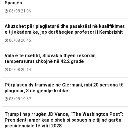
Spanjës
06/08 21:06
Akuzohet për plagjiaturë dhe pasaktësi në kualifikimet
e tij akademike, jep dorëheqjen profesori i Kembrixhit
06/08 20:45
Vala e të nxehtit, Sllovakia thyen rekordin,
temperaturat shkojnë në 42.2 gradë
06/08 20:14
Përplasen dy tramvaje në Gjermani, mbi 20 persona të
plagosur, 3 në gjendje kritike
06/08 19:57
Trump i hap rrugën JD Vance, “The Washington Post”:
Presidenti amerikan e sheh si pasuesin e tij në garën
presidenciale të vitit 2028