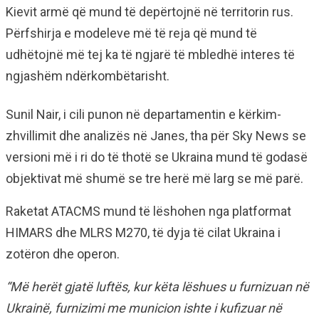
Kievit armë që mund të depërtojnë në territorin rus.
Përfshirja e modeleve më të reja që mund të
udhëtojnë më tej ka të ngjarë të mbledhë interes të
ngjashëm ndërkombëtarisht.
Sunil Nair, i cili punon në departamentin e kërkim-
zhvillimit dhe analizës në Janes, tha për Sky News se
versioni më i ri do të thotë se Ukraina mund të godasë
objektivat më shumë se tre herë më larg se më parë.
Raketat ATACMS mund të lëshohen nga platformat
HIMARS dhe MLRS M270, të dyja të cilat Ukraina i
zotëron dhe operon.
“Më herët gjatë luftës, kur këta lëshues u furnizuan në
Ukrainë, furnizimi me municion ishte i kufizuar në