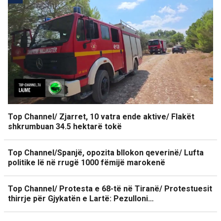
Top Channel/ Zjarret, 10 vatra ende aktive/ Flakët
shkrumbuan 34.5 hektarë tokë
Top Channel/Spanjë, opozita bllokon qeverinë/ Lufta
politike lë në rrugë 1000 fëmijë marokenë
Top Channel/ Protesta e 68-të në Tiranë/ Protestuesit
thirrje për Gjykatën e Lartë: Pezulloni…