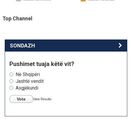
Top Channel
SONDAZH
Pushimet tuaja këtë vit?
Në Shqipëri
Jashtë vendit
Asgjëkundi
Vote
View Results