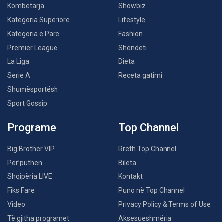
Kombëtarja
Showbiz
Kategoria Superiore
Lifestyle
Kategoria e Parë
Fashion
Premier League
Shëndeti
La Liga
Dieta
Serie A
Receta gatimi
Shumësportësh
Sport Gossip
Programe
Top Channel
Big Brother VIP
Rreth Top Channel
Për’puthen
Bileta
Shqipëria LIVE
Kontakt
Fiks Fare
Puno në Top Channel
Video
Privacy Policy & Terms of Use
Të gjitha programet
Aksesueshmëria