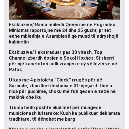
Ekskluzive/ Rama mbledh Qeverinë në Pogradec.
Ministrat raportojnë më 24 dhe 25 gusht, pritet
edhe mbledhja e Asamblesë që mund të ndryshojë
kabinetin
Ekskluzive/ I ekstraduar pas 30 vitesh, Top
Channel zbardh dosjen e Sokol Hoxhës: Si sherri
për një kasetofon solli vrasjen e dy vëllezërve në
Patos
U kap me 4 pistoleta “Glock” rrugës për në
Sarandë, zbardhet dëshmia e 31-vjeçarit: Unë u
nisa për pushime, shoku më futi qesen e zezë në
makinë dhe iku
Trump hedh poshtë aludimet për mungesë
municionesh luftarake: Kush ka publikuar deklarata
tradhtare, të dënohet me burg