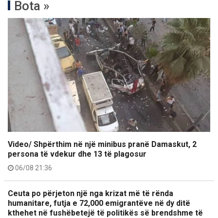
Bota »
Video/ Shpërthim në një minibus pranë Damaskut, 2
persona të vdekur dhe 13 të plagosur
06/08 21:36
Ceuta po përjeton një nga krizat më të rënda
humanitare, futja e 72,000 emigrantëve në dy ditë
kthehet në fushëbetejë të politikës së brendshme të