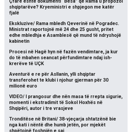
Çfarë është dokumenti “Besa” që Rama u propozoi
shqiptarëve? Kryeministri e shpjegon me katër
fjalë
Ekskluzive/ Rama mbledh Qeverinë në Pogradec.
Ministrat raportojnë më 24 dhe 25 gusht, pritet
edhe mbledhja e Asamblesë që mund të ndryshojë
kabinetin
Procesi në Hagë hyn në fazën vendimtare, ja kur
do të mbahen seancat përfundimtare ndaj ish-
krerëve të UÇK
Aventurë e re për Asllanin, ylli shqiptar
transferohet te klubi i njohur gjerman për 30
milionë euro
VIDEO/ I prangosur dhe nën masa të rrepta sigurie,
momenti i ekstradimit të Sokol Hoxhës në
Shqipëri, autor i tre vrasjeve
Tronditëse në Britani/ 38-vjeçarja shtatzënë bie
nga kati i nëntë dhe humb jetën, por mjekët
shpëtojnë foshnjën e saj