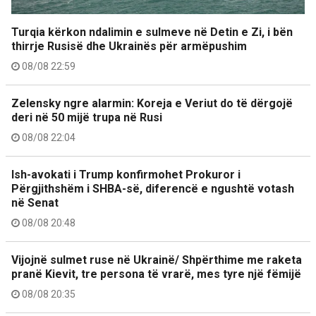
Turqia kërkon ndalimin e sulmeve në Detin e Zi, i bën
thirrje Rusisë dhe Ukrainës për armëpushim
08/08 22:59
Zelensky ngre alarmin: Koreja e Veriut do të dërgojë
deri në 50 mijë trupa në Rusi
08/08 22:04
Ish-avokati i Trump konfirmohet Prokuror i
Përgjithshëm i SHBA-së, diferencë e ngushtë votash
në Senat
08/08 20:48
Vijojnë sulmet ruse në Ukrainë/ Shpërthime me raketa
pranë Kievit, tre persona të vrarë, mes tyre një fëmijë
08/08 20:35