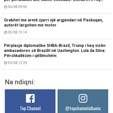
06/08 09:00
Grabitet me armë zjarri një argjendari në Paskuqan,
autorët largohen me motor
05/08 15:14
Përplasje diplomatike SHBA-Brazil, Trump i heq vizën
ambasadores së Brazilit në Uashington. Lula da Silva:
Përshkallëzim i qëllimshëm
05/08 12:29
Na ndiqni:
Top Channel
@topchannelalbania