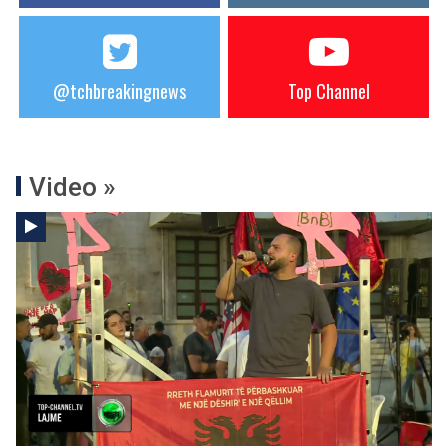
@tchbreakingnews
Top Channel
Video »