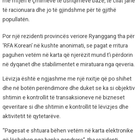
me rritjen e çmimeve të ushqimeve bazë, të cilat janë
të racionuara dhe jo të gjindshme për të gjithë
popullatën.
Por një rezidenti provincës veriore Ryanggang tha për
‘RFA Korean’ në kushte anonimati, se pagat e rritura
paguhen vetëm në karta që njerëzit mund t’i përdorin
në dyqanet dhe stabilimentet e miratuara nga qeveria.
Lëvizja është e ngjashme me një nxitje që po shihet
dhe në botën perëndimore dhe duket se ka si objektiv
shtimin e kontrollit të transaksioneve në bizneset
qeveritare si dhe shtimin e kontrollit të lëvizjes dhe
aktivitetit të qytetarëve.
“Pagesat e shtuara bëhen vetëm në karta elektronike
që lëshohen nga banka qendrore”, tha rezidenti