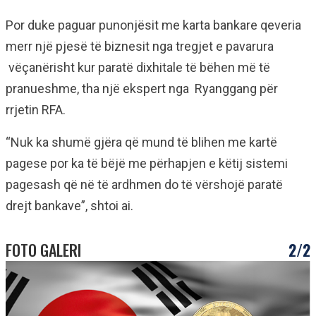
Por duke paguar punonjësit me karta bankare qeveria
merr një pjesë të biznesit nga tregjet e pavarura
vëçanërisht kur paratë dixhitale të bëhen më të
pranueshme, tha një ekspert nga Ryanggang për
rrjetin RFA.
“Nuk ka shumë gjëra që mund të blihen me kartë
pagese por ka të bëjë me përhapjen e këtij sistemi
pagesash që në të ardhmen do të vërshojë paratë
drejt bankave”, shtoi ai.
FOTO GALERI
2/2