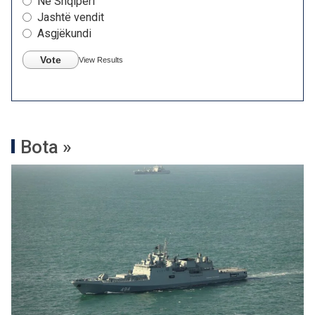
Në Shqipëri
Jashtë vendit
Asgjëkundi
Vote
View Results
Bota »