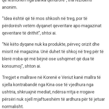
anonim.
“Idea është që të mos shkosh në treg, por të
përdorësh vetëm dyqanet qeveritare apo magazinat
qeveritare të drithit”, shtoi ai.
“Në këto dyqane nuk ka produkte, përveç orizit dhe
misrit në magazina. Unë duhet të shkoj në treg për të
blerë rroba që më bëjnë ose ushqimet që dua të
konsumoj”, shton ai.
Tregjet e mallrave në Korenë e Veriut kanë mallra të
sjella kontrabandë nga Kina ose të vjedhura nga
ushtria, shkruajnë mediat, ndërsa rritja e rrogave
përsëri nuk sjell mjaftueshëm të ardhura për të jetuar
normalisht.