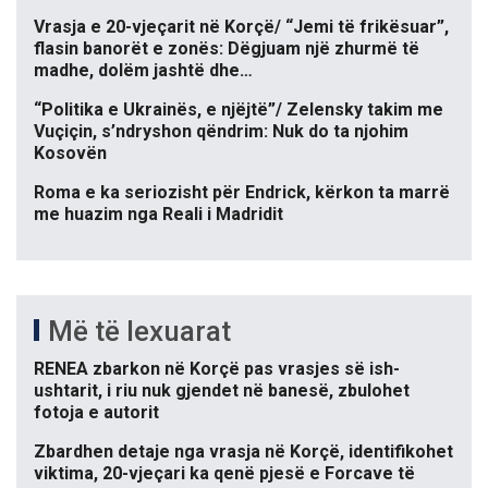
Vrasja e 20-vjeçarit në Korçë/ “Jemi të frikësuar”,
flasin banorët e zonës: Dëgjuam një zhurmë të
madhe, dolëm jashtë dhe…
“Politika e Ukrainës, e njëjtë”/ Zelensky takim me
Vuçiçin, s’ndryshon qëndrim: Nuk do ta njohim
Kosovën
Roma e ka seriozisht për Endrick, kërkon ta marrë
me huazim nga Reali i Madridit
Më të lexuarat
RENEA zbarkon në Korçë pas vrasjes së ish-
ushtarit, i riu nuk gjendet në banesë, zbulohet
fotoja e autorit
Zbardhen detaje nga vrasja në Korçë, identifikohet
viktima, 20-vjeçari ka qenë pjesë e Forcave të