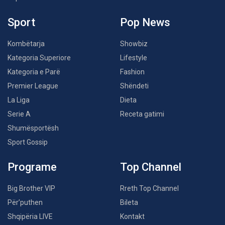
Sport
Pop News
Kombëtarja
Showbiz
Kategoria Superiore
Lifestyle
Kategoria e Parë
Fashion
Premier League
Shëndeti
La Liga
Dieta
Serie A
Receta gatimi
Shumësportësh
Sport Gossip
Programe
Top Channel
Big Brother VIP
Rreth Top Channel
Për’puthen
Bileta
Shqipëria LIVE
Kontakt