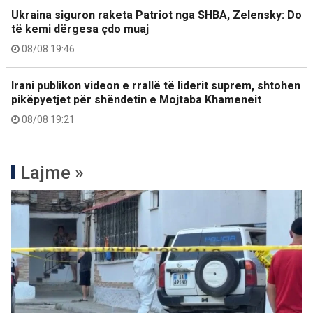
Ukraina siguron raketa Patriot nga SHBA, Zelensky: Do
të kemi dërgesa çdo muaj
08/08 19:46
Irani publikon videon e rrallë të liderit suprem, shtohen
pikëpyetjet për shëndetin e Mojtaba Khameneit
08/08 19:21
Lajme »