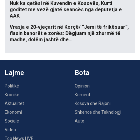
Nuk ka qetësi në Kuvendin e Kosovës, Kurti
goditet me vezë gjatë seancës nga deputetja e
AAK
Vrasja e 20-vjeçarit në Korçë/ “Jemi të frikësuar”,
flasin banorët e zonës: Dëgjuam një zhurmë të
madhe, dolëm jashtë dhe…
Lajme
Bota
Politikë
Opinion
Kronikë
Koment
Aktualitet
Kosova dhe Rajoni
Ekonomi
Shkencë dhe Teknologji
Sociale
Auto
Video
Top News LIVE