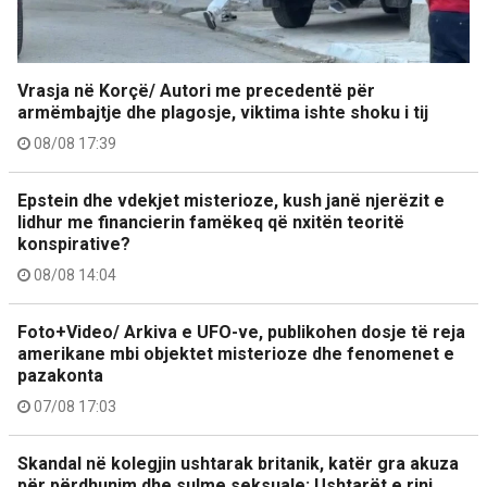
Vrasja në Korçë/ Autori me precedentë për
armëmbajtje dhe plagosje, viktima ishte shoku i tij
08/08 17:39
Epstein dhe vdekjet misterioze, kush janë njerëzit e
lidhur me financierin famëkeq që nxitën teoritë
konspirative?
08/08 14:04
Foto+Video/ Arkiva e UFO-ve, publikohen dosje të reja
amerikane mbi objektet misterioze dhe fenomenet e
pazakonta
07/08 17:03
Skandal në kolegjin ushtarak britanik, katër gra akuza
për përdhunim dhe sulme seksuale: Ushtarët e rinj…