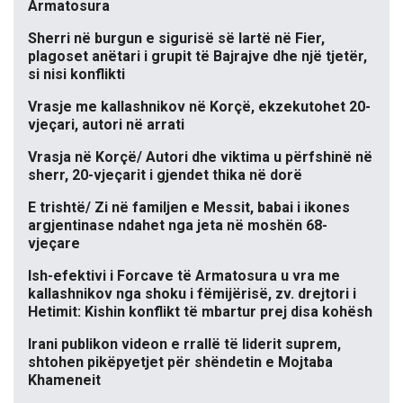
Armatosura
Sherri në burgun e sigurisë së lartë në Fier,
plagoset anëtari i grupit të Bajrajve dhe një tjetër,
si nisi konflikti
Vrasje me kallashnikov në Korçë, ekzekutohet 20-
vjeçari, autori në arrati
Vrasja në Korçë/ Autori dhe viktima u përfshinë në
sherr, 20-vjeçarit i gjendet thika në dorë
E trishtë/ Zi në familjen e Messit, babai i ikones
argjentinase ndahet nga jeta në moshën 68-
vjeçare
Ish-efektivi i Forcave të Armatosura u vra me
kallashnikov nga shoku i fëmijërisë, zv. drejtori i
Hetimit: Kishin konflikt të mbartur prej disa kohësh
Irani publikon videon e rrallë të liderit suprem,
shtohen pikëpyetjet për shëndetin e Mojtaba
Khameneit