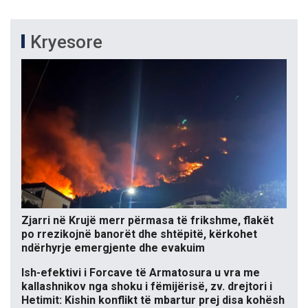
Kryesore
Zjarri në Krujë merr përmasa të frikshme, flakët
po rrezikojnë banorët dhe shtëpitë, kërkohet
ndërhyrje emergjente dhe evakuim
Ish-efektivi i Forcave të Armatosura u vra me
kallashnikov nga shoku i fëmijërisë, zv. drejtori i
Hetimit: Kishin konflikt të mbartur prej disa kohësh