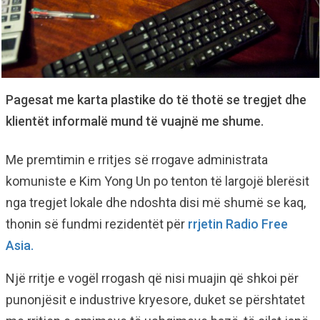
Pagesat me karta plastike do të thotë se tregjet dhe
klientët informalë mund të vuajnë me shume.
Me premtimin e rritjes së rrogave administrata
komuniste e Kim Yong Un po tenton të largojë blerësit
nga tregjet lokale dhe ndoshta disi më shumë se kaq,
thonin së fundmi rezidentët për
rrjetin Radio Free
Asia.
Një rritje e vogël rrogash që nisi muajin që shkoi për
punonjësit e industrive kryesore, duket se përshtatet