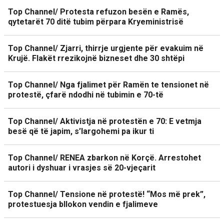
Top Channel/ Protesta refuzon besën e Ramës,
qytetarët 70 ditë tubim përpara Kryeministrisë
Top Channel/ Zjarri, thirrje urgjente për evakuim në
Krujë. Flakët rrezikojnë bizneset dhe 30 shtëpi
Top Channel/ Nga fjalimet për Ramën te tensionet në
protestë, çfarë ndodhi në tubimin e 70-të
Top Channel/ Aktivistja në protestën e 70: E vetmja
besë që të japim, s’largohemi pa ikur ti
Top Channel/ RENEA zbarkon në Korçë. Arrestohet
autori i dyshuar i vrasjes së 20-vjeçarit
Top Channel/ Tensione në protestë! “Mos më prek”,
protestuesja bllokon vendin e fjalimeve