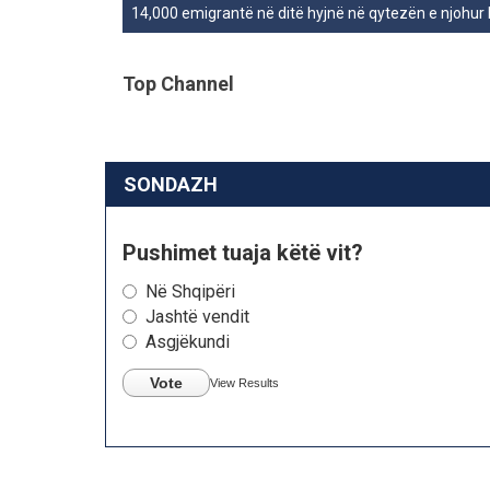
14,000 emigrantë në ditë hyjnë në qytezën e njohur
Top Channel
SONDAZH
Pushimet tuaja këtë vit?
Në Shqipëri
Jashtë vendit
Asgjëkundi
Vote
View Results