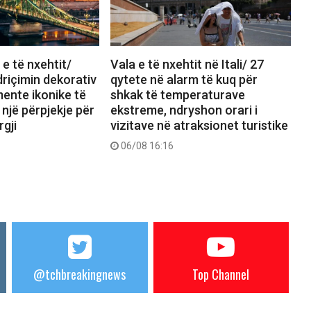
e të nxehtit/
Vala e të nxehtit në Itali/ 27
driçimin dekorativ
qytete në alarm të kuq për
ente ikonike të
shkak të temperaturave
 një përpjekje për
ekstreme, ndryshon orari i
rgji
vizitave në atraksionet turistike
06/08 16:16
@tchbreakingnews
Top Channel