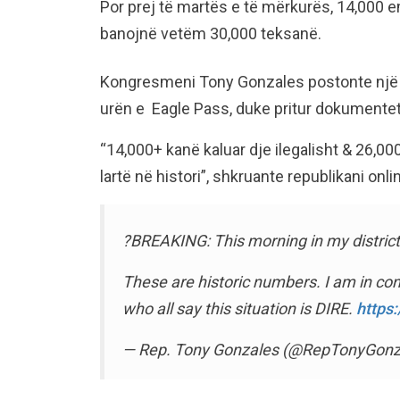
Por prej të martës e të mërkurës, 14,000 e
banojnë vetëm 30,000 teksanë.
Kongresmeni Tony Gonzales postonte një v
urën e Eagle Pass, duke pritur dokumentet 
“14,000+ kanë kaluar dje ilegalisht & 26,0
lartë në histori”, shkruante republikani onli
?BREAKING: This morning in my district
These are historic numbers. I am in con
who all say this situation is DIRE.
https
— Rep. Tony Gonzales (@RepTonyGonz