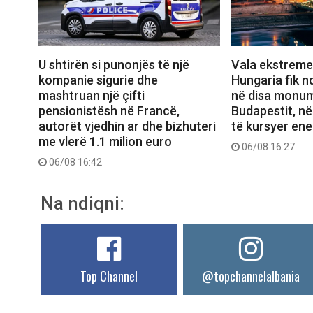
U shtirën si punonjës të një
Vala ekstreme 
kompanie sigurie dhe
Hungaria fik n
mashtruan një çifti
në disa monum
pensionistësh në Francë,
Budapestit, në
autorët vjedhin ar dhe bizhuteri
të kursyer ene
me vlerë 1.1 milion euro
06/08 16:27
06/08 16:42
Na ndiqni:
Top Channel
@topchannelalbania