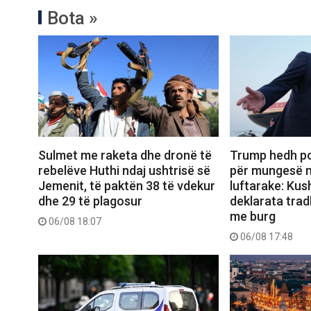
Bota »
Sulmet me raketa dhe dronë të
Trump hedh po
rebelëve Huthi ndaj ushtrisë së
për mungesë 
Jemenit, të paktën 38 të vdekur
luftarake: Kus
dhe 29 të plagosur
deklarata trad
me burg
06/08 18:07
06/08 17:48