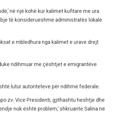
dë,’ në një kohë kur kalimet kufitare me ura
mbje të konsiderueshme administratës lokale
aksat e mbledhura nga kalimet e urave drejt
 duke ndihmuar me çështjet e emigrantëve
htë lutur autoriteteve për ndihmë federale.
po zv. Vice Presidenti, gjithashtu heshtje dhe
endje nuk është problem,’ shkruante Salina në