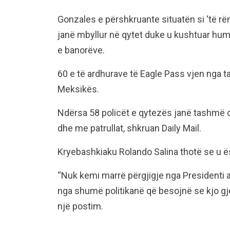
Gonzales e përshkruante situatën si ‘të rën
janë mbyllur në qytet duke u kushtuar hu
e banorëve.
60 e të ardhurave të Eagle Pass vjen nga t
Meksikës.
Ndërsa 58 policët e qytezës janë tashmë
dhe me patrullat, shkruan Daily Mail.
Kryebashkiaku Rolando Salina thotë se u ës
“Nuk kemi marrë përgjigje nga Presidenti a
nga shumë politikanë që besojnë se kjo gj
një postim.