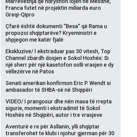
Marrëveshja që ndryshon lojën në Mesdhe,
Franca futet në projektin miliarda euro
Greqi-Qipro
Çfarë është dokumenti “Besa” që Rama u
propozoi shqiptarëve? Kryeministri e
shpjegon me katër fjalë
Ekskluzive/ I ekstraduar pas 30 vitesh, Top
Channel zbardh dosjen e Sokol Hoxhës: Si
një sherr për një kasetofon solli vrasjen e dy
vëllezërve në Patos
Senati amerikan konfirmon Eric P. Wendt si
ambasador të SHBA-së në Shqipëri
VIDEO/ I prangosur dhe nën masa të rrepta
sigurie, momenti i ekstradimit të Sokol
Hoxhës në Shqipëri, autor i tre vrasjeve
Aventurë e re për Asllanin, ylli shqiptar
transferohet te klubi i njohur gjerman për 30