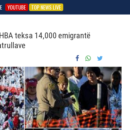
E
YOUTUBE
TOP NEWS LIVE
 SHBA teksa 14,000 emigrantë
trullave