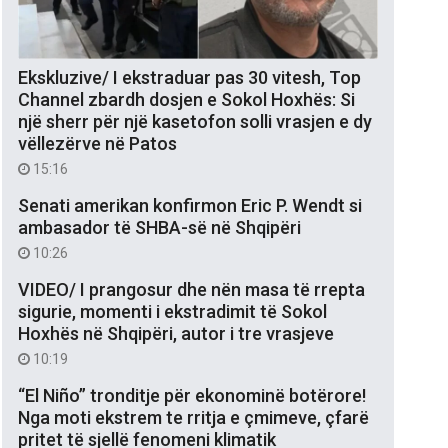
Ekskluzive/ I ekstraduar pas 30 vitesh, Top
Channel zbardh dosjen e Sokol Hoxhës: Si
një sherr për një kasetofon solli vrasjen e dy
vëllezërve në Patos
15:16
Senati amerikan konfirmon Eric P. Wendt si
ambasador të SHBA-së në Shqipëri
10:26
VIDEO/ I prangosur dhe nën masa të rrepta
sigurie, momenti i ekstradimit të Sokol
Hoxhës në Shqipëri, autor i tre vrasjeve
10:19
“El Niño” tronditje për ekonominë botërore!
Nga moti ekstrem te rritja e çmimeve, çfarë
pritet të sjellë fenomeni klimatik