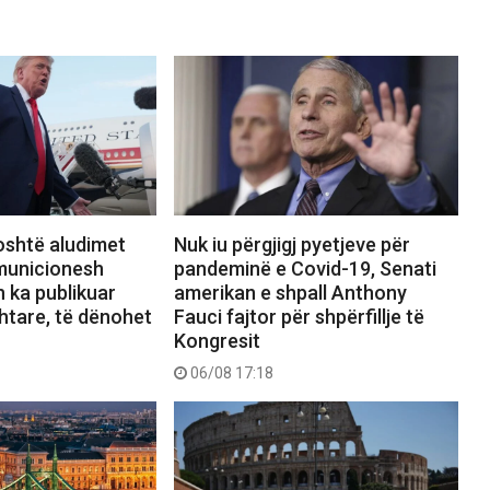
shtë aludimet
Nuk iu përgjigj pyetjeve për
municionesh
pandeminë e Covid-19, Senati
h ka publikuar
amerikan e shpall Anthony
htare, të dënohet
Fauci fajtor për shpërfillje të
Kongresit
06/08 17:18