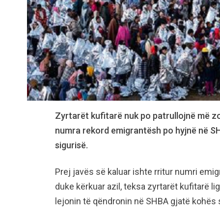
Zyrtarët kufitarë nuk po patrullojnë më z
numra rekord emigrantësh po hyjnë në SHB
sigurisë.
Prej javës së kaluar ishte rritur numri emi
duke kërkuar azil, teksa zyrtarët kufitarë li
lejonin të qëndronin në SHBA gjatë kohës së