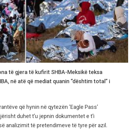
ona të gjera të kufirit SHBA-Meksikë teksa
A, në atë që mediat quanin “dështim total” i
grantëve që hynin në qytezën ‘Eagle Pass’
gjërisht duhet t’u jepnin dokumentet e t’i
 analizimit të pretendimeve të tyre për azil.