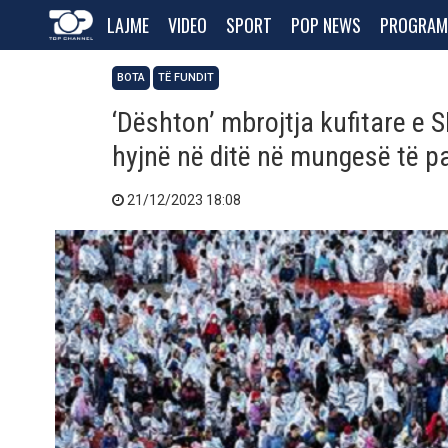
LAJME
VIDEO
SPORT
POP NEWS
PROGRAM
BOTA
TË FUNDIT
‘Dështon’ mbrojtja kufitare e
hyjnë në ditë në mungesë të pa
21/12/2023 18:08