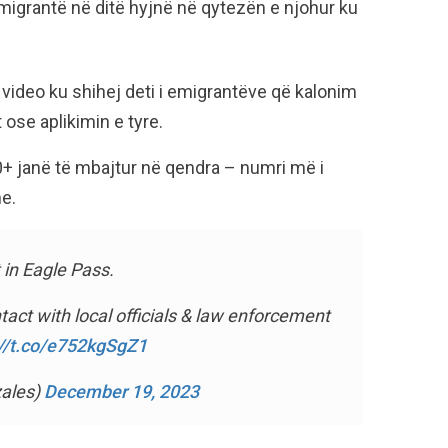
migrantë në ditë hyjnë në qytezën e njohur ku
ideo ku shihej deti i emigrantëve që kalonim
ose aplikimin e tyre.
00+ janë të mbajtur në qendra – numri më i
ne.
 in Eagle Pass.
tact with local officials & law enforcement
://t.co/e752kgSgZ1
ales)
December 19, 2023