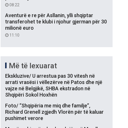
08:22
Aventurë e re për Asllanin, ylli shqiptar
transferohet te klubi i njohur gjerman për 30
milionë euro
11:10
Më të lexuarat
Ekskluzive/ U arrestua pas 30 vitesh në
arrati vrasësi i vëllezërve në Patos dhe një
vajze në Belgjikë, SHBA ekstradon në
Shqipëri Sokol Hoxhën
Foto/ “Shqipëria me miq dhe familje”,
Richard Grenell zgjedh Vlorën për të kaluar
pushimet verore