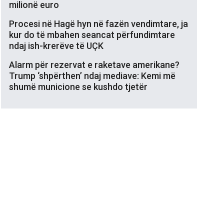
milionë euro
Procesi në Hagë hyn në fazën vendimtare, ja
kur do të mbahen seancat përfundimtare
ndaj ish-krerëve të UÇK
Alarm për rezervat e raketave amerikane?
Trump ‘shpërthen’ ndaj mediave: Kemi më
shumë municione se kushdo tjetër