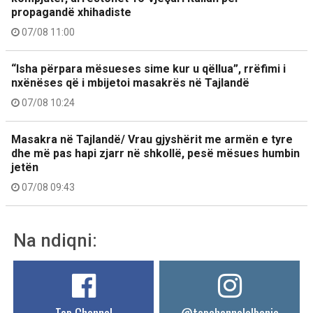
propagandë xhihadiste
07/08 11:00
“Isha përpara mësueses sime kur u qëllua”, rrëfimi i
nxënëses që i mbijetoi masakrës në Tajlandë
07/08 10:24
Masakra në Tajlandë/ Vrau gjyshërit me armën e tyre
dhe më pas hapi zjarr në shkollë, pesë mësues humbin
jetën
07/08 09:43
Na ndiqni: