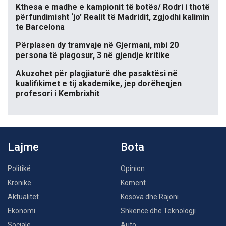
Kthesa e madhe e kampionit të botës/ Rodri i thotë
përfundimisht ‘jo’ Realit të Madridit, zgjodhi kalimin
te Barcelona
Përplasen dy tramvaje në Gjermani, mbi 20
persona të plagosur, 3 në gjendje kritike
Akuzohet për plagjiaturë dhe pasaktësi në
kualifikimet e tij akademike, jep dorëheqjen
profesori i Kembrixhit
Lajme
Bota
Politikë
Opinion
Kronikë
Koment
Aktualitet
Kosova dhe Rajoni
Ekonomi
Shkencë dhe Teknologji
Sociale
Auto