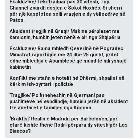
Ekskluzive/ I ekstraduar pas 30 vitesh, Top
Channel zbardh dosjen e Sokol Hoxhës: Si sherri
për një kasetofon solli vrasjen e dy vëllezërve në
Patos
Aksident tragjik në Greqi/ Makina përplaset me
kamionin, humbin jetën nënë e bir nga Shqipëria
Ekskluzive/ Rama mbledh Qeverinë në Pogradec.
Ministrat raportojnë më 24 dhe 25 gusht, pritet
edhe mbledhja e Asamblesë që mund të ndryshojë
kabinetin
Konflikt me stafin e hotelit në Dhërmi, shpallet në
kërkim ish-zyrtari i policisë
Tragjike/ Po ktheheshin në Gjermani pas
pushimeve në vendlindje, humbin jetën në aksident
tre anëtarët e familjes nga Kosova
‘Braktisi’ Realin e Madridit për Barcelonën, por
çfarë kishte thënë Rodri përpara dy vitesh për Los
Blancos?