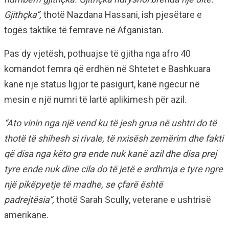
Gjithçka”,
thotë Nazdana Hassani, ish pjesëtare e
togës taktike të femrave në Afganistan.
Pas dy vjetësh, pothuajse të gjitha nga afro 40
komandot femra që erdhën në Shtetet e Bashkuara
kanë një status ligjor të pasigurt, kanë ngecur në
mesin e një numri të lartë aplikimesh për azil.
“Ato vinin nga një vend ku të jesh grua në ushtri do të
thotë të shihesh si rivale, të nxisësh zemërim dhe fakti
që disa nga këto gra ende nuk kanë azil dhe disa prej
tyre ende nuk dine cila do të jetë e ardhmja e tyre ngre
një pikëpyetje të madhe, se çfarë është
padrejtësia”,
thotë Sarah Scully, veterane e ushtrisë
amerikane.