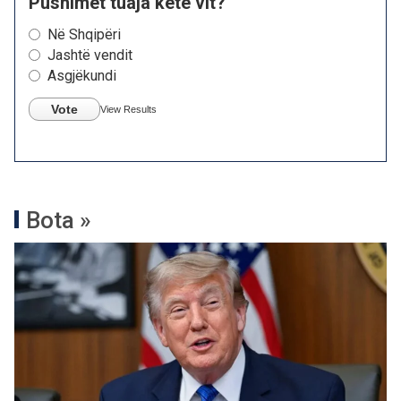
Pushimet tuaja këtë vit?
Në Shqipëri
Jashtë vendit
Asgjëkundi
Vote
View Results
Bota »