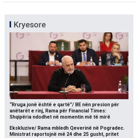
Kryesore
“Rruga jonë është e qartë”/ BE nën presion për
anëtarët e rinj, Rama për Financial Times:
Shqipëria ndodhet në momentin më të mirë
Ekskluzive/ Rama mbledh Qeverinë në Pogradec.
Ministrat raportojnë më 24 dhe 25 gusht, pritet