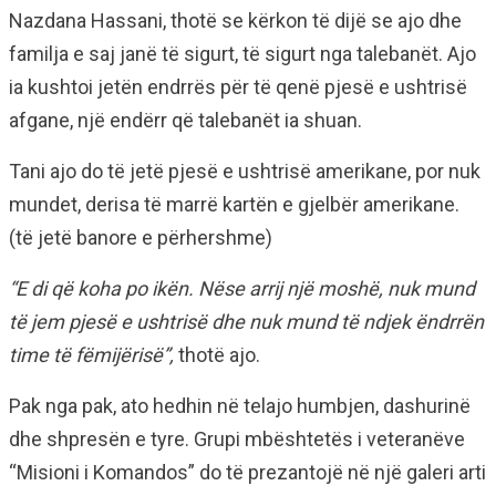
Nazdana Hassani, thotë se kërkon të dijë se ajo dhe
familja e saj janë të sigurt, të sigurt nga talebanët. Ajo
ia kushtoi jetën endrrës për të qenë pjesë e ushtrisë
afgane, një endërr që talebanët ia shuan.
Tani ajo do të jetë pjesë e ushtrisë amerikane, por nuk
mundet, derisa të marrë kartën e gjelbër amerikane.
(të jetë banore e përhershme)
“E di që koha po ikën. Nëse arrij një moshë, nuk mund
të jem pjesë e ushtrisë dhe nuk mund të ndjek ëndrrën
time të fëmijërisë”,
thotë ajo.
Pak nga pak, ato hedhin në telajo humbjen, dashurinë
dhe shpresën e tyre. Grupi mbështetës i veteranëve
“Misioni i Komandos” do të prezantojë në një galeri arti