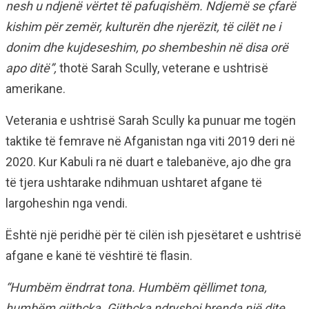
nesh u ndjenë vërtet të pafuqishëm. Ndjemë se çfarë
kishim për zemër, kulturën dhe njerëzit, të cilët ne i
donim dhe kujdeseshim, po shembeshin në disa orë
apo ditë”,
thotë Sarah Scully, veterane e ushtrisë
amerikane.
Veterania e ushtrisë Sarah Scully ka punuar me togën
taktike të femrave në Afganistan nga viti 2019 deri në
2020. Kur Kabuli ra në duart e talebanëve, ajo dhe gra
të tjera ushtarake ndihmuan ushtaret afgane të
largoheshin nga vendi.
Është një peridhë për të cilën ish pjesëtaret e ushtrisë
afgane e kanë të vështirë të flasin.
“Humbëm ëndrrat tona. Humbëm qëllimet tona,
humbëm gjithçka. Gjithçka ndryshoi brenda një dite.