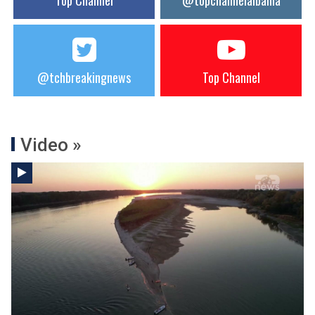
Top Channel
@topchannelalbania
@tchbreakingnews
Top Channel
Video »