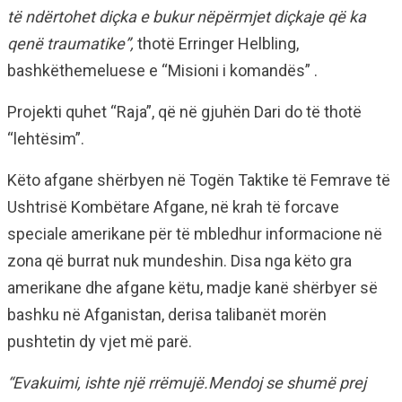
të ndërtohet diçka e bukur nëpërmjet diçkaje që ka
qenë traumatike”,
thotë Erringer Helbling,
bashkëthemeluese e “Misioni i komandës” .
Projekti quhet “Raja”, që në gjuhën Dari do të thotë
“lehtësim”.
Këto afgane shërbyen në Togën Taktike të Femrave të
Ushtrisë Kombëtare Afgane, në krah të forcave
speciale amerikane për të mbledhur informacione në
zona që burrat nuk mundeshin. Disa nga këto gra
amerikane dhe afgane këtu, madje kanë shërbyer së
bashku në Afganistan, derisa talibanët morën
pushtetin dy vjet më parë.
“Evakuimi, ishte një rrëmujë.Mendoj se shumë prej