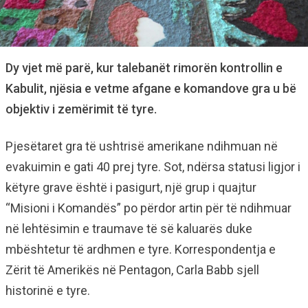
Dy vjet më parë, kur talebanët rimorën kontrollin e
Kabulit, njësia e vetme afgane e komandove gra u bë
objektiv i zemërimit të tyre.
Pjesëtaret gra të ushtrisë amerikane ndihmuan në
evakuimin e gati 40 prej tyre. Sot, ndërsa statusi ligjor i
këtyre grave është i pasigurt, një grup i quajtur
“Misioni i Komandës” po përdor artin për të ndihmuar
në lehtësimin e traumave të së kaluarës duke
mbështetur të ardhmen e tyre. Korrespondentja e
Zërit të Amerikës në Pentagon, Carla Babb sjell
historinë e tyre.