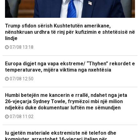
Trump sfidon sërish Kushtetutën amerikane,
nënshkruan urdhra të rinj për kufizimin e shtetësisë në
lindje
07/08 13:18
Europa digjet nga vapa ekstreme/ “Thyhen” rekordet e
temperaturave, mijëra viktima nga nxehtësia
07/08 12:50
Humbi betejën me kancerin e rrallë, ndahet nga jeta
26-vjeçarja Sydney Towle, frymëzoi mbi një milion
ndjekës duke dokumentuar luftën me sëmundjen
07/08 11:02
Iu gjetën materiale ekstremiste në telefon dhe
kompjuter, arrestohet 16-vjeçari italian për