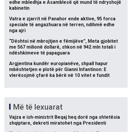
edhe mbledhja e Asamblesë që mund të ndryshojë
kabinetin
Vatra e zjarrit në Panahor ende aktive, 95 forca
speciale të angazhuara në terren, ndihmë edhe
nga ajri
“Dështoi në mbrojtjen e fëmijëve”, Meta gjobitet
me 567 milionë dollarë, shkon në 942 mln totali i
ndëshkimeve të papaguara
Argjentina kundër europianëve, shpall hapur
mbështetjen e plotë për Gianni Infantinon: E
vlerësojmë çfarë ka bërë në 10 vitet e fundit
Më të lexuarat
Vajza e ish-ministrit Beqaj heq dorë nga shtetësia
shqiptare, dekreti miratohet nga Presidenti