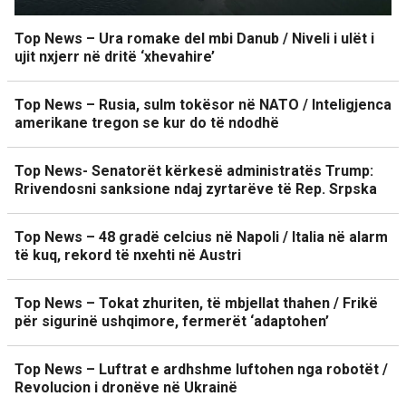
Top News – Ura romake del mbi Danub / Niveli i ulët i
ujit nxjerr në dritë ‘xhevahire’
Top News – Rusia, sulm tokësor në NATO / Inteligjenca
amerikane tregon se kur do të ndodhë
Top News- Senatorët kërkesë administratës Trump:
Rrivendosni sanksione ndaj zyrtarëve të Rep. Srpska
Top News – 48 gradë celcius në Napoli / Italia në alarm
të kuq, rekord të nxehti në Austri
Top News – Tokat zhuriten, të mbjellat thahen / Frikë
për sigurinë ushqimore, fermerët ‘adaptohen’
Top News – Luftrat e ardhshme luftohen nga robotët /
Revolucion i dronëve në Ukrainë