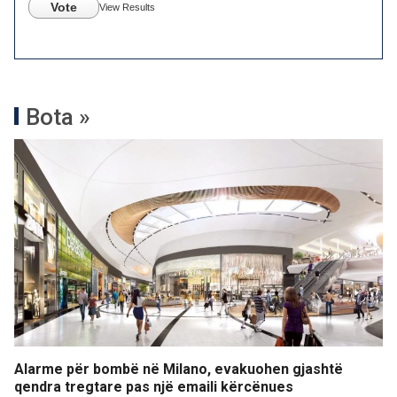
Vote
View Results
Bota »
Alarme për bombë në Milano, evakuohen gjashtë
qendra tregtare pas një emaili kërcënues