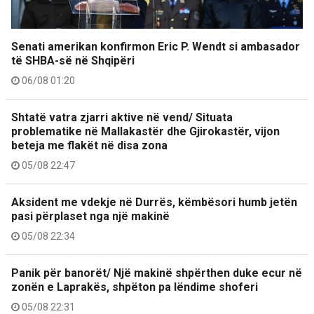
Senati amerikan konfirmon Eric P. Wendt si ambasador
të SHBA-së në Shqipëri
06/08 01:20
Shtatë vatra zjarri aktive në vend/ Situata
problematike në Mallakastër dhe Gjirokastër, vijon
beteja me flakët në disa zona
05/08 22:47
Aksident me vdekje në Durrës, këmbësori humb jetën
pasi përplaset nga një makinë
05/08 22:34
Panik për banorët/ Një makinë shpërthen duke ecur në
zonën e Laprakës, shpëton pa lëndime shoferi
05/08 22:31