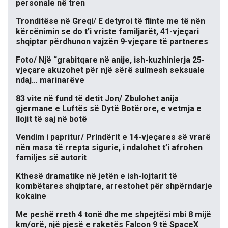
personale në tren
Tronditëse në Greqi/ E detyroi të flinte me të nën
kërcënimin se do t’i vriste familjarët, 41-vjeçari
shqiptar përdhunon vajzën 9-vjeçare të partneres
Foto/ Një “grabitqare në anije, ish-kuzhinierja 25-
vjeçare akuzohet për një sërë sulmesh seksuale
ndaj… marinarëve
83 vite në fund të detit Jon/ Zbulohet anija
gjermane e Luftës së Dytë Botërore, e vetmja e
llojit të saj në botë
Vendim i papritur/ Prindërit e 14-vjeçares së vrarë
nën masa të rrepta sigurie, i ndalohet t’i afrohen
familjes së autorit
Kthesë dramatike në jetën e ish-lojtarit të
kombëtares shqiptare, arrestohet për shpërndarje
kokaine
Me peshë rreth 4 tonë dhe me shpejtësi mbi 8 mijë
km/orë, një pjesë e raketës Falcon 9 të SpaceX