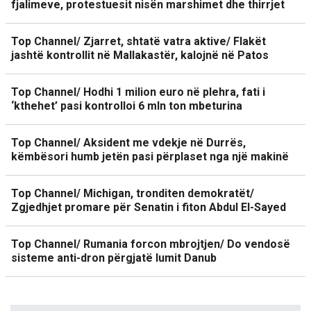
fjalimeve, protestuesit nisën marshimet dhe thirrjet
Top Channel/ Zjarret, shtatë vatra aktive/ Flakët
jashtë kontrollit në Mallakastër, kalojnë në Patos
Top Channel/ Hodhi 1 milion euro në plehra, fati i
‘kthehet’ pasi kontrolloi 6 mln ton mbeturina
Top Channel/ Aksident me vdekje në Durrës,
këmbësori humb jetën pasi përplaset nga një makinë
Top Channel/ Michigan, tronditen demokratët/
Zgjedhjet promare për Senatin i fiton Abdul El-Sayed
Top Channel/ Rumania forcon mbrojtjen/ Do vendosë
sisteme anti-dron përgjatë lumit Danub