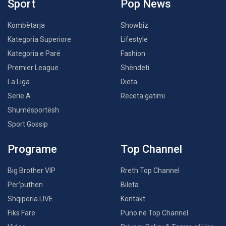
Sport
Pop News
Kombëtarja
Showbiz
Kategoria Superiore
Lifestyle
Kategoria e Parë
Fashion
Premier League
Shëndeti
La Liga
Dieta
Serie A
Receta gatimi
Shumësportësh
Sport Gossip
Programe
Top Channel
Big Brother VIP
Rreth Top Channel
Për’puthen
Bileta
Shqipëria LIVE
Kontakt
Fiks Fare
Puno në Top Channel