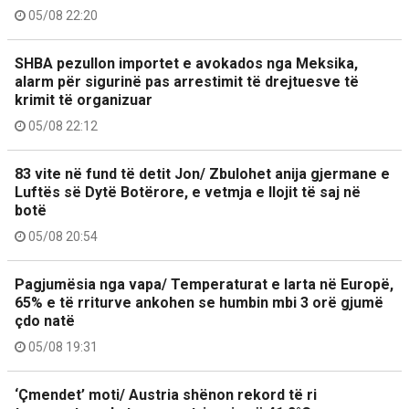
05/08 22:20
SHBA pezullon importet e avokados nga Meksika,
alarm për sigurinë pas arrestimit të drejtuesve të
krimit të organizuar
05/08 22:12
83 vite në fund të detit Jon/ Zbulohet anija gjermane e
Luftës së Dytë Botërore, e vetmja e llojit të saj në
botë
05/08 20:54
Pagjumësia nga vapa/ Temperaturat e larta në Europë,
65% e të rriturve ankohen se humbin mbi 3 orë gjumë
çdo natë
05/08 19:31
‘Çmendet’ moti/ Austria shënon rekord të ri