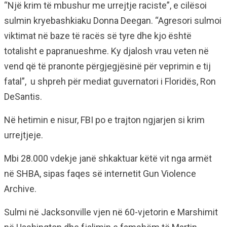
“Një krim të mbushur me urrejtje raciste”, e cilësoi
sulmin kryebashkiaku Donna Deegan. “Agresori sulmoi
viktimat në baze të racës së tyre dhe kjo është
totalisht e papranueshme. Ky djalosh vrau veten në
vend që të pranonte përgjegjësinë për veprimin e tij
fatal”, u shpreh për mediat guvernatori i Floridës, Ron
DeSantis.
Në hetimin e nisur, FBI po e trajton ngjarjen si krim
urrejtjeje.
Mbi 28.000 vdekje janë shkaktuar këtë vit nga armët
në SHBA, sipas faqes së internetit Gun Violence
Archive.
Sulmi në Jacksonville vjen në 60-vjetorin e Marshimit