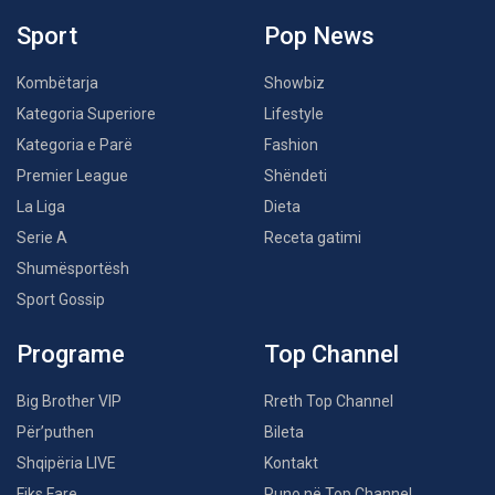
Sport
Pop News
Kombëtarja
Showbiz
Kategoria Superiore
Lifestyle
Kategoria e Parë
Fashion
Premier League
Shëndeti
La Liga
Dieta
Serie A
Receta gatimi
Shumësportësh
Sport Gossip
Programe
Top Channel
Big Brother VIP
Rreth Top Channel
Për’puthen
Bileta
Shqipëria LIVE
Kontakt
Fiks Fare
Puno në Top Channel