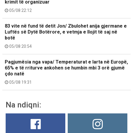
krimit të organizuar
05/08 22:12
83 vite në fund të detit Jon/ Zbulohet anija gjermane e
Luftës së Dytë Botërore, e vetmja e llojit të saj në
botë
05/08 20:54
Pagjumësia nga vapa/ Temperaturat e larta në Europë,
65% e të rriturve ankohen se humbin mbi 3 orë gjumë
çdo natë
05/08 19:31
Na ndiqni: