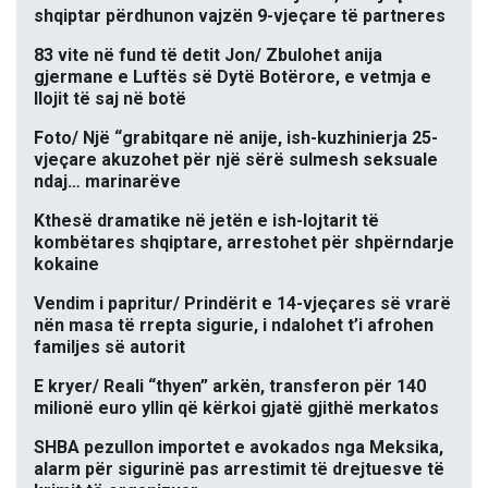
shqiptar përdhunon vajzën 9-vjeçare të partneres
83 vite në fund të detit Jon/ Zbulohet anija
gjermane e Luftës së Dytë Botërore, e vetmja e
llojit të saj në botë
Foto/ Një “grabitqare në anije, ish-kuzhinierja 25-
vjeçare akuzohet për një sërë sulmesh seksuale
ndaj… marinarëve
Kthesë dramatike në jetën e ish-lojtarit të
kombëtares shqiptare, arrestohet për shpërndarje
kokaine
Vendim i papritur/ Prindërit e 14-vjeçares së vrarë
nën masa të rrepta sigurie, i ndalohet t’i afrohen
familjes së autorit
E kryer/ Reali “thyen” arkën, transferon për 140
milionë euro yllin që kërkoi gjatë gjithë merkatos
SHBA pezullon importet e avokados nga Meksika,
alarm për sigurinë pas arrestimit të drejtuesve të