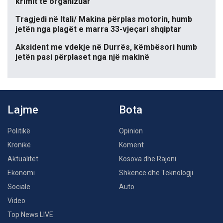
krimit të organizuar
Tragjedi në Itali/ Makina përplas motorin, humb
jetën nga plagët e marra 33-vjeçari shqiptar
Aksident me vdekje në Durrës, këmbësori humb
jetën pasi përplaset nga një makinë
Lajme
Bota
Politikë
Opinion
Kronikë
Koment
Aktualitet
Kosova dhe Rajoni
Ekonomi
Shkencë dhe Teknologji
Sociale
Auto
Video
Top News LIVE