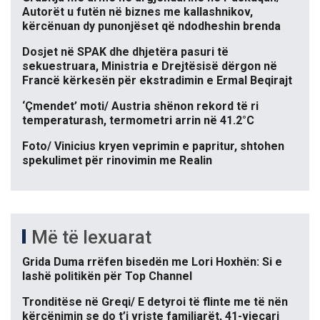
Autorët u futën në biznes me kallashnikov,
kërcënuan dy punonjëset që ndodheshin brenda
Dosjet në SPAK dhe dhjetëra pasuri të
sekuestruara, Ministria e Drejtësisë dërgon në
Francë kërkesën për ekstradimin e Ermal Beqirajt
‘Çmendet’ moti/ Austria shënon rekord të ri
temperaturash, termometri arrin në 41.2°C
Foto/ Vinicius kryen veprimin e papritur, shtohen
spekulimet për rinovimin me Realin
Më të lexuarat
Grida Duma rrëfen bisedën me Lori Hoxhën: Si e
lashë politikën për Top Channel
Tronditëse në Greqi/ E detyroi të flinte me të nën
kërcënimin se do t’i vriste familjarët, 41-vjeçari