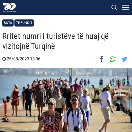
BOTA
TË FUNDIT
​Rritet numri i turistëve të huaj që
vizitojnë Turqinë
25/08/2023 13:06