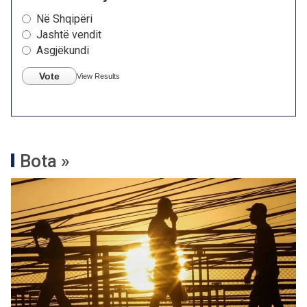
Në Shqipëri
Jashtë vendit
Asgjëkundi
Vote
View Results
Bota »