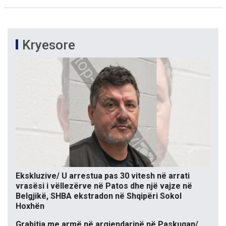
Kryesore
Ekskluzive/ U arrestua pas 30 vitesh në arrati
vrasësi i vëllezërve në Patos dhe një vajze në
Belgjikë, SHBA ekstradon në Shqipëri Sokol
Hoxhën
Grabitja me armë në argjendarinë në Paskuqan/