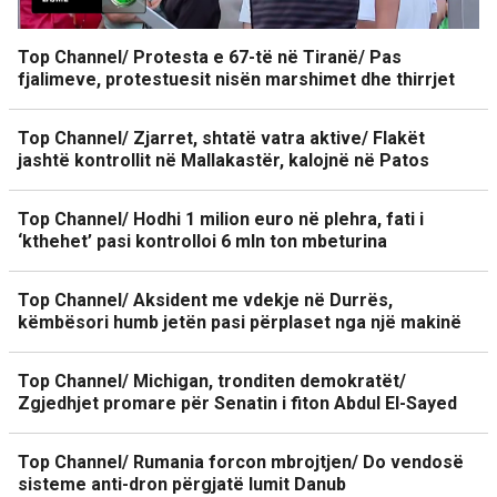
Top Channel/ Protesta e 67-të në Tiranë/ Pas
fjalimeve, protestuesit nisën marshimet dhe thirrjet
Top Channel/ Zjarret, shtatë vatra aktive/ Flakët
jashtë kontrollit në Mallakastër, kalojnë në Patos
Top Channel/ Hodhi 1 milion euro në plehra, fati i
‘kthehet’ pasi kontrolloi 6 mln ton mbeturina
Top Channel/ Aksident me vdekje në Durrës,
këmbësori humb jetën pasi përplaset nga një makinë
Top Channel/ Michigan, tronditen demokratët/
Zgjedhjet promare për Senatin i fiton Abdul El-Sayed
Top Channel/ Rumania forcon mbrojtjen/ Do vendosë
sisteme anti-dron përgjatë lumit Danub