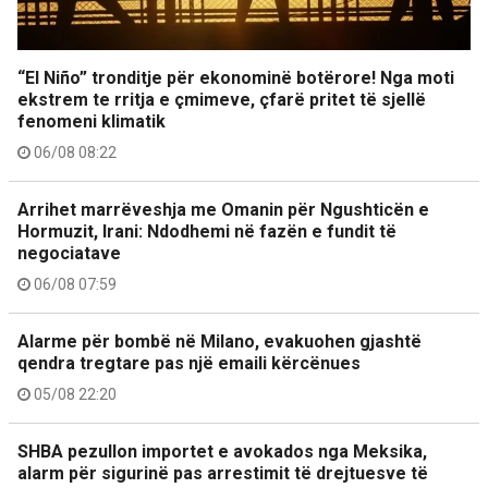
“El Niño” tronditje për ekonominë botërore! Nga moti
ekstrem te rritja e çmimeve, çfarë pritet të sjellë
fenomeni klimatik
06/08 08:22
Arrihet marrëveshja me Omanin për Ngushticën e
Hormuzit, Irani: Ndodhemi në fazën e fundit të
negociatave
06/08 07:59
Alarme për bombë në Milano, evakuohen gjashtë
qendra tregtare pas një emaili kërcënues
05/08 22:20
SHBA pezullon importet e avokados nga Meksika,
alarm për sigurinë pas arrestimit të drejtuesve të