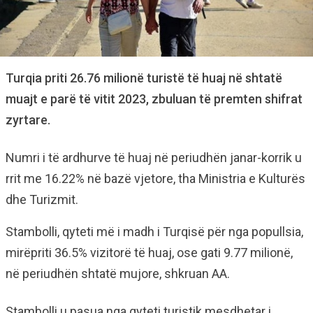
Turqia priti 26.76 milionë turistë të huaj në shtatë
muajt e parë të vitit 2023, zbuluan të premten shifrat
zyrtare.
Numri i të ardhurve të huaj në periudhën janar-korrik u
rrit me 16.22% në bazë vjetore, tha Ministria e Kulturës
dhe Turizmit.
Stambolli, qyteti më i madh i Turqisë për nga popullsia,
mirëpriti 36.5% vizitorë të huaj, ose gati 9.77 milionë,
në periudhën shtatë mujore, shkruan AA.
Stambolli u pasua nga qyteti turistik mesdhetar i