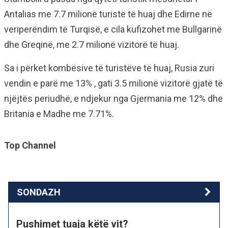
Antalias me 7.7 milionë turistë të huaj dhe Edirne në
veriperëndim të Turqisë, e cila kufizohet me Bullgarinë
dhe Greqinë, me 2.7 milionë vizitorë të huaj.
Sa i përket kombësive të turistëve të huaj, Rusia zuri
vendin e parë me 13% , gati 3.5 milionë vizitorë gjatë të
njëjtës periudhë, e ndjekur nga Gjermania me 12% dhe
Britania e Madhe me 7.71%.
Top Channel
SONDAZH
Pushimet tuaja këtë vit?