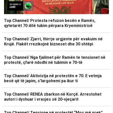
Top Channel/ Protesta refuzon besën e Ramës,
qytetarët 70 ditë tubim përpara Kryeministrisë
Top Channel/ Zjarri, thirrje urgjente për evakuim në
Krujë. Flakët rrezikojnë bizneset dhe 30 shtëpi
Top Channel/ Nga fjalimet për Ramën te tensionet në
protestë, çfarë ndodhi në tubimin e 70-të
Top Channel/ Aktivistja në protestën e 70: E vetmja
besë që të japim, s’largohemi pa ikur ti
Top Channel/ RENEA zbarkon në Korçë. Arrestohet
autori i dyshuar i vrasjes së 20-vjeçarit
Top Channel/ Tensione në protestë! “Mos më prek”,