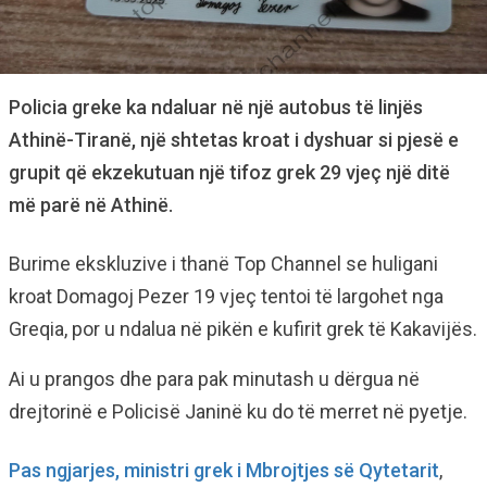
Policia greke ka ndaluar në një autobus të linjës
Athinë-Tiranë, një shtetas kroat i dyshuar si pjesë e
grupit që ekzekutuan një tifoz grek 29 vjeç një ditë
më parë në Athinë.
Burime ekskluzive i thanë Top Channel se huligani
kroat Domagoj Pezer 19 vjeç tentoi të largohet nga
Greqia, por u ndalua në pikën e kufirit grek të Kakavijës.
Ai u prangos dhe para pak minutash u dërgua në
drejtorinë e Policisë Janinë ku do të merret në pyetje.
Pas ngjarjes, ministri grek i Mbrojtjes së Qytetarit
,