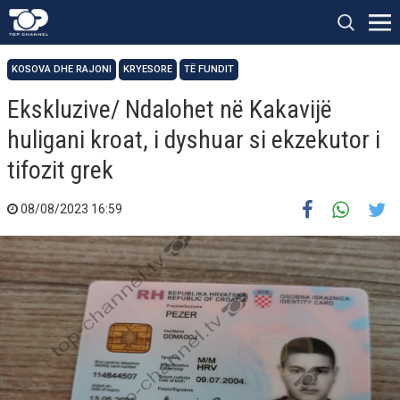
KOSOVA DHE RAJONI
KRYESORE
TË FUNDIT
Ekskluzive/ Ndalohet në Kakavijë
huligani kroat, i dyshuar si ekzekutor i
tifozit grek
08/08/2023 16:59