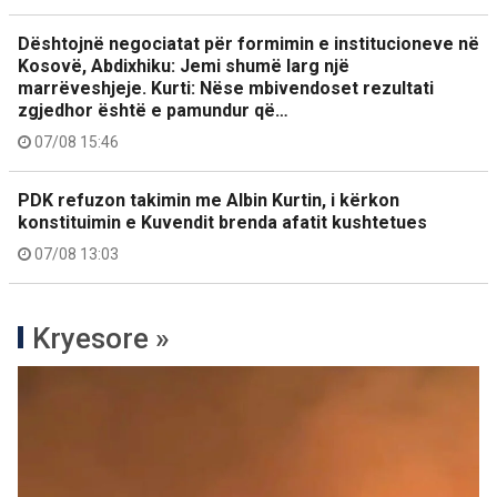
Dështojnë negociatat për formimin e institucioneve në
Kosovë, Abdixhiku: Jemi shumë larg një
marrëveshjeje. Kurti: Nëse mbivendoset rezultati
zgjedhor është e pamundur që…
07/08 15:46
PDK refuzon takimin me Albin Kurtin, i kërkon
konstituimin e Kuvendit brenda afatit kushtetues
07/08 13:03
Kryesore »