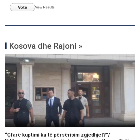
Vote
View Results
Kosova dhe Rajoni »
“Çfarë kuptimi ka të përsërisim zgjedhjet?”/