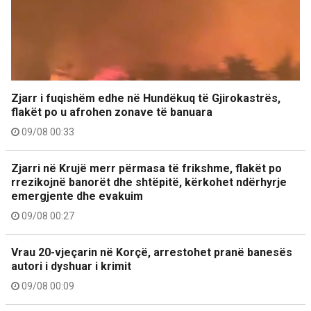
Zjarr i fuqishëm edhe në Hundëkuq të Gjirokastrës,
flakët po u afrohen zonave të banuara
09/08 00:33
Zjarri në Krujë merr përmasa të frikshme, flakët po
rrezikojnë banorët dhe shtëpitë, kërkohet ndërhyrje
emergjente dhe evakuim
09/08 00:27
Vrau 20-vjeçarin në Korçë, arrestohet pranë banesës
autori i dyshuar i krimit
09/08 00:09