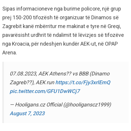
Sipas informacioneve nga burime policore, një grup
prej 150-200 tifozësh të organizuar të Dinamos së
Zagrebit kanë mbërritur me makinat e tyre në Greqi,
pavarësisht urdhrit të ndalimit të lëvizjes së tifozëve
nga Kroacia, për ndeshjen kundër AEK-ut, në OPAP
Arena.
07.08.2023, AEK Athens?? vs BBB (Dinamo
Zagreb??), AEK run
https://t.co/Fjy3xrlEmQ
pic.twitter.com/GFU1DwWCj7
— Hooligans.cz Official (@hooliganscz1999)
August 7, 2023