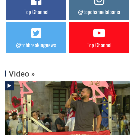
Top Channel
@topchannelalbania
@tchbreakingnews
Top Channel
Video »