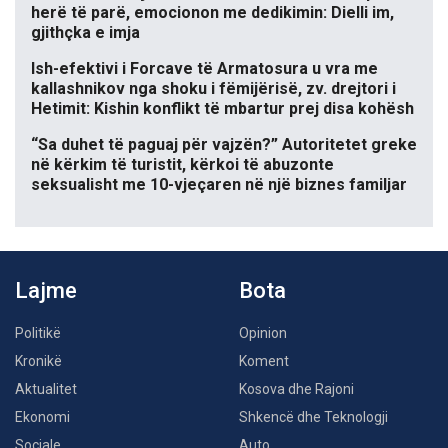
herë të parë, emocionon me dedikimin: Dielli im,
gjithçka e imja
Ish-efektivi i Forcave të Armatosura u vra me
kallashnikov nga shoku i fëmijërisë, zv. drejtori i
Hetimit: Kishin konflikt të mbartur prej disa kohësh
“Sa duhet të paguaj për vajzën?” Autoritetet greke
në kërkim të turistit, kërkoi të abuzonte
seksualisht me 10-vjeçaren në një biznes familjar
Lajme
Bota
Politikë
Opinion
Kronikë
Koment
Aktualitet
Kosova dhe Rajoni
Ekonomi
Shkencë dhe Teknologji
Sociale
Auto