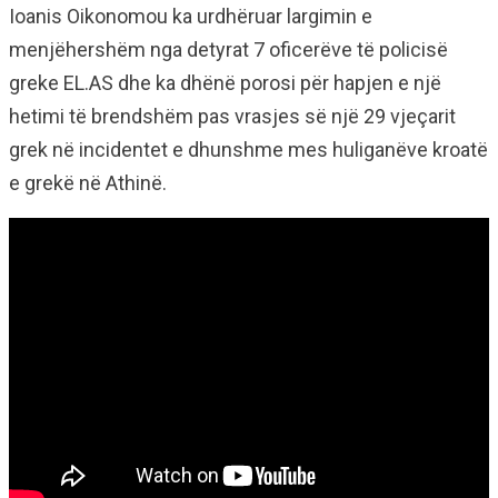
Ioanis Oikonomou ka urdhëruar largimin e
menjëhershëm nga detyrat 7 oficerëve të policisë
greke EL.AS dhe ka dhënë porosi për hapjen e një
hetimi të brendshëm pas vrasjes së një 29 vjeçarit
grek në incidentet e dhunshme mes huliganëve kroatë
e grekë në Athinë.