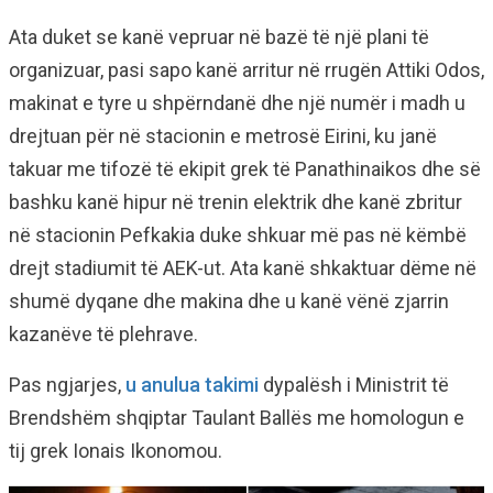
Ata duket se kanë vepruar në bazë të një plani të
organizuar, pasi sapo kanë arritur në rrugën Attiki Odos,
makinat e tyre u shpërndanë dhe një numër i madh u
drejtuan për në stacionin e metrosë Eirini, ku janë
takuar me tifozë të ekipit grek të Panathinaikos dhe së
bashku kanë hipur në trenin elektrik dhe kanë zbritur
në stacionin Pefkakia duke shkuar më pas në këmbë
drejt stadiumit të AEK-ut. Ata kanë shkaktuar dëme në
shumë dyqane dhe makina dhe u kanë vënë zjarrin
kazanëve të plehrave.
Pas ngjarjes,
u anulua takimi
dypalësh i Ministrit të
Brendshëm shqiptar Taulant Ballës me homologun e
tij grek Ionais Ikonomou.