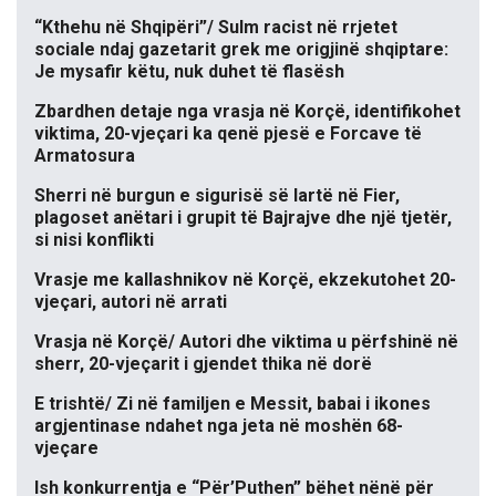
“Kthehu në Shqipëri”/ Sulm racist në rrjetet
sociale ndaj gazetarit grek me origjinë shqiptare:
Je mysafir këtu, nuk duhet të flasësh
Zbardhen detaje nga vrasja në Korçë, identifikohet
viktima, 20-vjeçari ka qenë pjesë e Forcave të
Armatosura
Sherri në burgun e sigurisë së lartë në Fier,
plagoset anëtari i grupit të Bajrajve dhe një tjetër,
si nisi konflikti
Vrasje me kallashnikov në Korçë, ekzekutohet 20-
vjeçari, autori në arrati
Vrasja në Korçë/ Autori dhe viktima u përfshinë në
sherr, 20-vjeçarit i gjendet thika në dorë
E trishtë/ Zi në familjen e Messit, babai i ikones
argjentinase ndahet nga jeta në moshën 68-
vjeçare
Ish konkurrentja e “Për’Puthen” bëhet nënë për