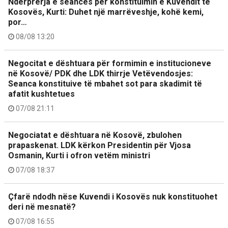
Ndërprerja e seancës për konstituimin e Kuvendit të
Kosovës, Kurti: Duhet një marrëveshje, kohë kemi,
por…
08/08 13:20
Negocitat e dështuara për formimin e institucioneve
në Kosovë/ PDK dhe LDK thirrje Vetëvendosjes:
Seanca konstituive të mbahet sot para skadimit të
afatit kushtetues
07/08 21:11
Negociatat e dështuara në Kosovë, zbulohen
prapaskenat. LDK kërkon Presidentin për Vjosa
Osmanin, Kurti i ofron vetëm ministri
07/08 18:37
Çfarë ndodh nëse Kuvendi i Kosovës nuk konstituohet
deri në mesnatë?
07/08 16:55