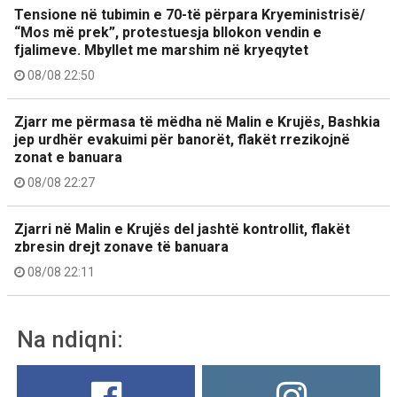
Tensione në tubimin e 70-të përpara Kryeministrisë/
“Mos më prek”, protestuesja bllokon vendin e
fjalimeve. Mbyllet me marshim në kryeqytet
08/08 22:50
Zjarr me përmasa të mëdha në Malin e Krujës, Bashkia
jep urdhër evakuimi për banorët, flakët rrezikojnë
zonat e banuara
08/08 22:27
Zjarri në Malin e Krujës del jashtë kontrollit, flakët
zbresin drejt zonave të banuara
08/08 22:11
Na ndiqni: