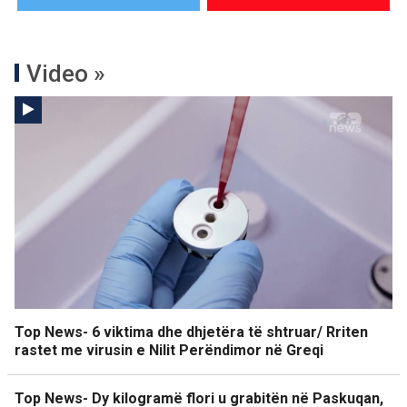
Video »
Top News- 6 viktima dhe dhjetëra të shtruar/ Rriten
rastet me virusin e Nilit Perëndimor në Greqi
Top News- Dy kilogramë flori u grabitën në Paskuqan,