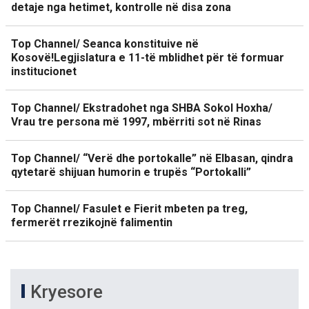
detaje nga hetimet, kontrolle në disa zona
Top Channel/ Seanca konstituive në
Kosovë!Legjislatura e 11-të mblidhet për të formuar
institucionet
Top Channel/ Ekstradohet nga SHBA Sokol Hoxha/
Vrau tre persona më 1997, mbërriti sot në Rinas
Top Channel/ “Verë dhe portokalle” në Elbasan, qindra
qytetarë shijuan humorin e trupës “Portokalli”
Top Channel/ Fasulet e Fierit mbeten pa treg,
fermerët rrezikojnë falimentin
Kryesore