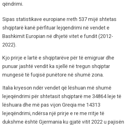
qëndrimi.
Sipas statistikave europiane rreth 537 mijë shtetas
shqiptarë kanë përfituar lejqendrimi në vendet e
Bashkimit Europian në dhjetë vitet e fundit (2012-
2022).
Kjo prirje e lartë e shqiptarëve për të emigruar dhe
punuar jashtë vendit ka sjellë në tregun shqiptar
mungesë të fuqisë punëtore në shumë zona.
Italia kryeson ndër vendet që lëshuan më shumë
lejeqëndrimi për shtetasit shqiptarë me 34864 leje të
lëshuara dhe më pas vijon Greqia me 14313
lejeqëndrimi, ndërsa një prirje e re me rritje të
dukshme është Gjermania ku gjatë vitit 2022 u pajisën