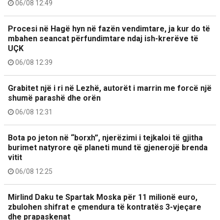
06/08 12:49
Procesi në Hagë hyn në fazën vendimtare, ja kur do të
mbahen seancat përfundimtare ndaj ish-krerëve të
UÇK
06/08 12:39
Grabitet një i ri në Lezhë, autorët i marrin me forcë një
shumë parashë dhe orën
06/08 12:31
Bota po jeton në “borxh”, njerëzimi i tejkaloi të gjitha
burimet natyrore që planeti mund të gjenerojë brenda
vitit
06/08 12:25
Mirlind Daku te Spartak Moska për 11 milionë euro,
zbulohen shifrat e çmendura të kontratës 3-vjeçare
dhe prapaskenat