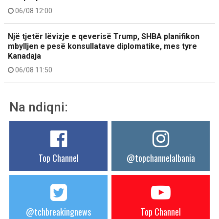
06/08 12:00
Një tjetër lëvizje e qeverisë Trump, SHBA planifikon
mbylljen e pesë konsullatave diplomatike, mes tyre
Kanadaja
06/08 11:50
Na ndiqni:
Top Channel
@topchannelalbania
@tchbreakingnews
Top Channel