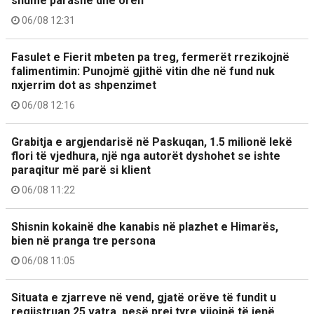
shumë parashë dhe orën
06/08 12:31
Fasulet e Fierit mbeten pa treg, fermerët rrezikojnë
falimentimin: Punojmë gjithë vitin dhe në fund nuk
nxjerrim dot as shpenzimet
06/08 12:16
Grabitja e argjendarisë në Paskuqan, 1.5 milionë lekë
flori të vjedhura, një nga autorët dyshohet se ishte
paraqitur më parë si klient
06/08 11:22
Shisnin kokainë dhe kanabis në plazhet e Himarës,
bien në pranga tre persona
06/08 11:05
Situata e zjarreve në vend, gjatë orëve të fundit u
regjistruan 25 vatra, pesë prej tyre vijojnë të jenë