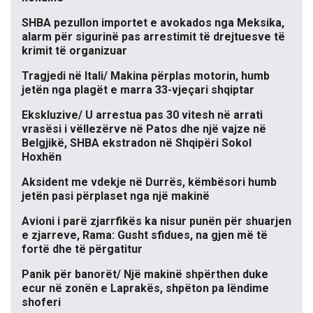
SHBA pezullon importet e avokados nga Meksika,
alarm për sigurinë pas arrestimit të drejtuesve të
krimit të organizuar
Tragjedi në Itali/ Makina përplas motorin, humb
jetën nga plagët e marra 33-vjeçari shqiptar
Ekskluzive/ U arrestua pas 30 vitesh në arrati
vrasësi i vëllezërve në Patos dhe një vajze në
Belgjikë, SHBA ekstradon në Shqipëri Sokol
Hoxhën
Aksident me vdekje në Durrës, këmbësori humb
jetën pasi përplaset nga një makinë
Avioni i parë zjarrfikës ka nisur punën për shuarjen
e zjarreve, Rama: Gusht sfidues, na gjen më të
fortë dhe të përgatitur
Panik për banorët/ Një makinë shpërthen duke
ecur në zonën e Laprakës, shpëton pa lëndime
shoferi