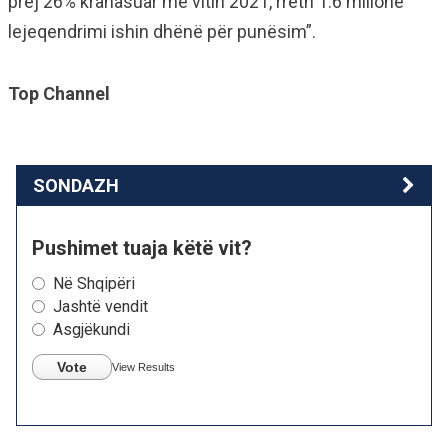
prej 26% krahasuar me vitin 2021, rreth 1.6 milionë
lejeqendrimi ishin dhënë për punësim”.
Top Channel
SONDAZH
Pushimet tuaja këtë vit?
Në Shqipëri
Jashtë vendit
Asgjëkundi
Vote
View Results