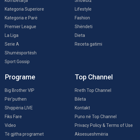
Kombëtarja
Showbiz
Kategoria Superiore
Lifestyle
Kategoria e Parë
Fashion
Premier League
Shëndeti
La Liga
Dieta
Serie A
Receta gatimi
Shumësportësh
Sport Gossip
Programe
Top Channel
Big Brother VIP
Rreth Top Channel
Për’puthen
Bileta
Shqipëria LIVE
Kontakt
Fiks Fare
Puno në Top Channel
Video
Privacy Policy & Terms of Use
Të gjitha programet
Aksesueshmëria