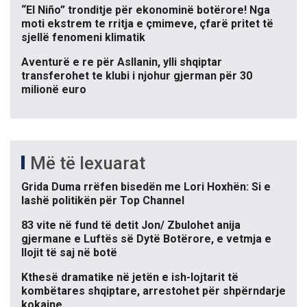
“El Niño” tronditje për ekonominë botërore! Nga
moti ekstrem te rritja e çmimeve, çfarë pritet të
sjellë fenomeni klimatik
Aventurë e re për Asllanin, ylli shqiptar
transferohet te klubi i njohur gjerman për 30
milionë euro
Më të lexuarat
Grida Duma rrëfen bisedën me Lori Hoxhën: Si e
lashë politikën për Top Channel
83 vite në fund të detit Jon/ Zbulohet anija
gjermane e Luftës së Dytë Botërore, e vetmja e
llojit të saj në botë
Kthesë dramatike në jetën e ish-lojtarit të
kombëtares shqiptare, arrestohet për shpërndarje
kokaine