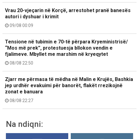
Vrau 20-vjeçarin në Korçë, arrestohet pranë banesës
autori i dyshuar i krimit
09/08 00:09
Tensione në tubimin e 70-të përpara Kryeministrisë/
“Mos më prek”, protestuesja bllokon vendin e
fjalimeve. Mbyllet me marshim në kryeqytet
08/08 22:50
Zjarr me përmasa të mëdha në Malin e Krujës, Bashkia
jep urdhër evakuimi për banorët, flakët rrezikojnë
zonat e banuara
08/08 22:27
Na ndiqni: