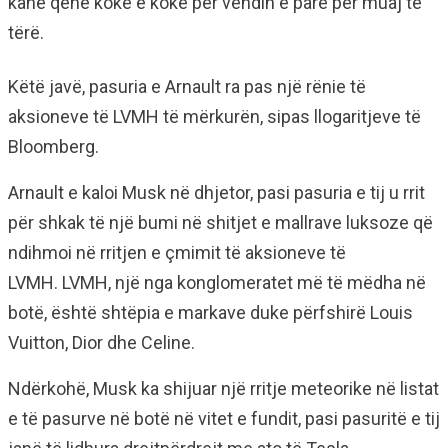
kanë qenë
kokë e kokë
për vendin e parë për muaj të
tërë.
Këtë javë, pasuria e Arnault ra pas një rënie të
aksioneve të LVMH të mërkurën, sipas llogaritjeve të
Bloomberg.
Arnault
e kaloi Musk
në dhjetor, pasi pasuria e tij u rrit
për shkak të një bumi në shitjet e mallrave luksoze që
ndihmoi në rritjen e çmimit të aksioneve të
LVMH. LVMH, një nga konglomeratet më të mëdha në
botë, është shtëpia e markave duke përfshirë Louis
Vuitton, Dior dhe Celine.
Ndërkohë, Musk ka shijuar një
rritje meteorike
në listat
e të pasurve në botë në vitet e fundit, pasi pasuritë e tij