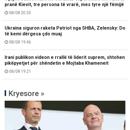
pranë Kievit, tre persona të vrarë, mes tyre një fëmijë
08/08 20:35
Ukraina siguron raketa Patriot nga SHBA, Zelensky: Do
të kemi dërgesa çdo muaj
08/08 19:46
Irani publikon videon e rrallë të liderit suprem, shtohen
pikëpyetjet për shëndetin e Mojtaba Khameneit
08/08 19:21
Kryesore »