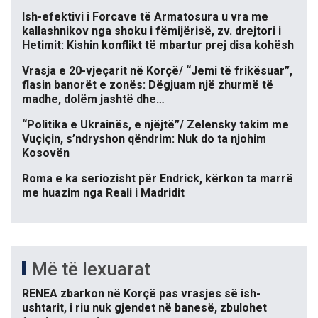
Ish-efektivi i Forcave të Armatosura u vra me
kallashnikov nga shoku i fëmijërisë, zv. drejtori i
Hetimit: Kishin konflikt të mbartur prej disa kohësh
Vrasja e 20-vjeçarit në Korçë/ “Jemi të frikësuar”,
flasin banorët e zonës: Dëgjuam një zhurmë të
madhe, dolëm jashtë dhe…
“Politika e Ukrainës, e njëjtë”/ Zelensky takim me
Vuçiçin, s’ndryshon qëndrim: Nuk do ta njohim
Kosovën
Roma e ka seriozisht për Endrick, kërkon ta marrë
me huazim nga Reali i Madridit
Më të lexuarat
RENEA zbarkon në Korçë pas vrasjes së ish-
ushtarit, i riu nuk gjendet në banesë, zbulohet