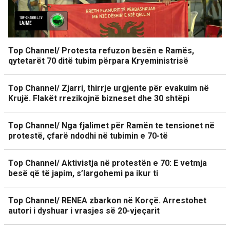
Top Channel/ Protesta refuzon besën e Ramës,
qytetarët 70 ditë tubim përpara Kryeministrisë
Top Channel/ Zjarri, thirrje urgjente për evakuim në
Krujë. Flakët rrezikojnë bizneset dhe 30 shtëpi
Top Channel/ Nga fjalimet për Ramën te tensionet në
protestë, çfarë ndodhi në tubimin e 70-të
Top Channel/ Aktivistja në protestën e 70: E vetmja
besë që të japim, s’largohemi pa ikur ti
Top Channel/ RENEA zbarkon në Korçë. Arrestohet
autori i dyshuar i vrasjes së 20-vjeçarit