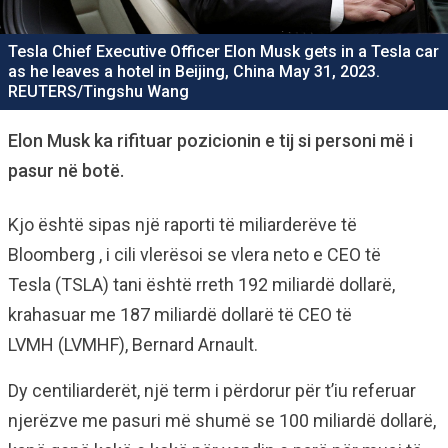
Tesla Chief Executive Officer Elon Musk gets in a Tesla car
as he leaves a hotel in Beijing, China May 31, 2023.
REUTERS/Tingshu Wang
Elon Musk ka rifituar pozicionin e tij si personi më i
pasur në botë.
Kjo është sipas një
raporti të miliarderëve të
Bloomberg
, i cili vlerësoi se vlera neto e CEO të
Tesla
(TSLA)
tani është rreth 192 miliardë dollarë,
krahasuar me 187 miliardë dollarë të CEO të
LVMH
(LVMHF), Bernard Arnault.
Dy centiliarderët, një term i përdorur për t’iu referuar
njerëzve me pasuri më shumë se 100 miliardë dollarë,