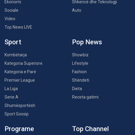
Ekonomi
Shkencë dhe Teknologji
Sociale
Auto
Video
Top News LIVE
Sport
Pop News
Kombëtarja
Showbiz
Kategoria Superiore
Lifestyle
Kategoria e Parë
Fashion
Premier League
Shëndeti
La Liga
Dieta
Serie A
Receta gatimi
Shumësportësh
Sport Gossip
Programe
Top Channel