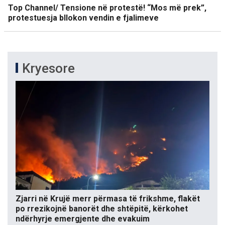
Top Channel/ Tensione në protestë! “Mos më prek”,
protestuesja bllokon vendin e fjalimeve
Kryesore
Zjarri në Krujë merr përmasa të frikshme, flakët
po rrezikojnë banorët dhe shtëpitë, kërkohet
ndërhyrje emergjente dhe evakuim