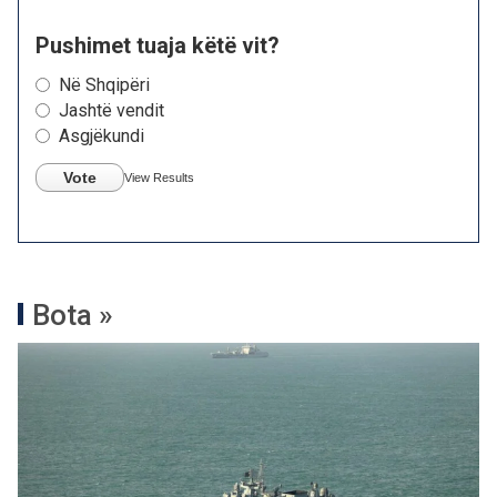
Pushimet tuaja këtë vit?
Në Shqipëri
Jashtë vendit
Asgjëkundi
Vote
View Results
Bota »