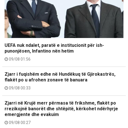
UEFA nuk ndalet, paratë e institucionit për ish-
punonjësen, Infantino nën hetim
09/08 01:56
Zjarr i fuqishëm edhe në Hundëkuq të Gjirokastrës,
flakët po u afrohen zonave të banuara
09/08 00:33
Zjarri në Krujë merr përmasa të frikshme, flakët po
rrezikojnë banorët dhe shtëpitë, kërkohet ndërhyrje
emergjente dhe evakuim
09/08 00:27