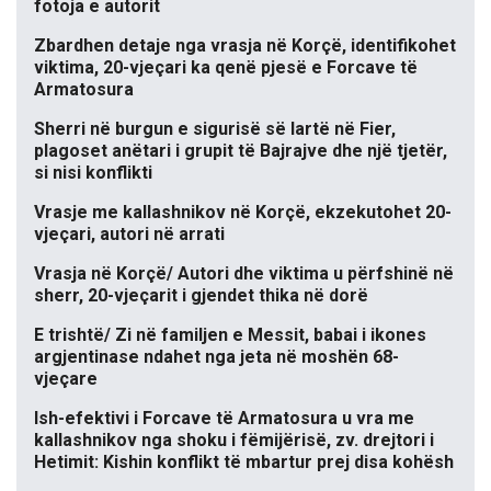
fotoja e autorit
Zbardhen detaje nga vrasja në Korçë, identifikohet
viktima, 20-vjeçari ka qenë pjesë e Forcave të
Armatosura
Sherri në burgun e sigurisë së lartë në Fier,
plagoset anëtari i grupit të Bajrajve dhe një tjetër,
si nisi konflikti
Vrasje me kallashnikov në Korçë, ekzekutohet 20-
vjeçari, autori në arrati
Vrasja në Korçë/ Autori dhe viktima u përfshinë në
sherr, 20-vjeçarit i gjendet thika në dorë
E trishtë/ Zi në familjen e Messit, babai i ikones
argjentinase ndahet nga jeta në moshën 68-
vjeçare
Ish-efektivi i Forcave të Armatosura u vra me
kallashnikov nga shoku i fëmijërisë, zv. drejtori i
Hetimit: Kishin konflikt të mbartur prej disa kohësh