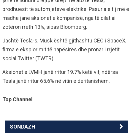
janë të lidhura drejtpërdrejt me ato të Tesla,
prodhuesit të automjeteve elektrike. Pasuria e tij më e
madhe janë aksionet e kompanisë, nga të cilat ai
zotëron rreth 13%, sipas Bloomberg.
Jashtë Tesla-s, Musk është gjithashtu CEO i SpaceX,
firma e eksplorimit të hapësirës dhe pronar i rrjetit
social Twitter
(TWTR)
.
Aksionet e LVMH janë rritur 19.7% këtë vit, ndërsa
Tesla janë rritur 65.6% në vitin e deritanishëm.
Top Channel
SONDAZH