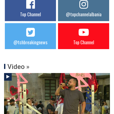
Top Channel
@topchannelalbania
@tchbreakingnews
Top Channel
Video »