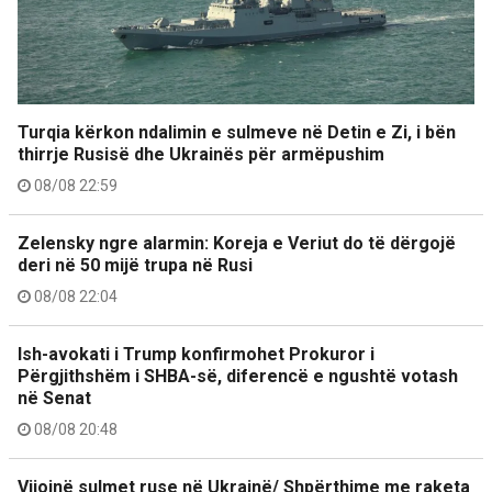
Turqia kërkon ndalimin e sulmeve në Detin e Zi, i bën
thirrje Rusisë dhe Ukrainës për armëpushim
08/08 22:59
Zelensky ngre alarmin: Koreja e Veriut do të dërgojë
deri në 50 mijë trupa në Rusi
08/08 22:04
Ish-avokati i Trump konfirmohet Prokuror i
Përgjithshëm i SHBA-së, diferencë e ngushtë votash
në Senat
08/08 20:48
Vijojnë sulmet ruse në Ukrainë/ Shpërthime me raketa