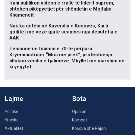
Irani publikon videon e rrallë të liderit suprem,
shtohen pikëpyetjet për shëndetin e Mojtaba
Khameneit
Nuk ka qetësi në Kuvendin e Kosovës, Kurti
goditet me vezë gjatë seancës nga deputetja e
AAK
Tensione në tubimin e 70-të përpara
Kryeministrisë/ “Mos më prek”, protestuesja
bllokon vendin e fjalimeve. Mbyllet me marshim në
kryeqytet
Lajme
Bota
Politikë
Opinion
Kronikë
Koment
Aktualitet
Kosova dhe Rajoni