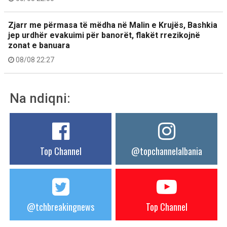
Zjarr me përmasa të mëdha në Malin e Krujës, Bashkia
jep urdhër evakuimi për banorët, flakët rrezikojnë
zonat e banuara
08/08 22:27
Na ndiqni:
Top Channel
@topchannelalbania
@tchbreakingnews
Top Channel