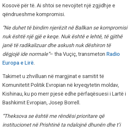
Kosovë për të. Ai shtoi se nevojitet një zgjidhje e
qëndrueshme kompromisi.
“Ne duhet të bindim njerëzit në Ballkan se kompromisi
nuk është një gjë e keqe. Nuk është e lehtë, të gjithë
janë të radikalizuar dhe askush nuk dëshiron të
dëgjojë ide normale”
– tha Vuçiç, transmeton
Radio
Europa e Lirë
.
Takimet u zhvilluan në margjinat e samitit të
Komunitetit Politik Evropian në kryeqytetin moldav,
Kishinau, ku po merr pjesë edhe përfaqësuesi i Lartë i
Bashkimit Evropian, Josep Borrell.
“Theksova se është me rëndësi prioritare që
institucionet në Prishtinë ta ndalojnë dhunën dhe t’i