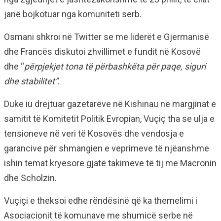
janë bojkotuar nga komuniteti serb.
Osmani shkroi në Twitter se me liderët e Gjermanisë
dhe Francës diskutoi zhvillimet e fundit në Kosovë
dhe “
përpjekjet tona të përbashkëta për paqe, siguri
dhe stabilitet”
.
Duke iu drejtuar gazetarëve në Kishinau në margjinat e
samitit të Komitetit Politik Evropian, Vuçiç tha se ulja e
tensioneve në veri të Kosovës dhe vendosja e
garancive për shmangien e veprimeve të njëanshme
ishin temat kryesore gjatë takimeve të tij me Macronin
dhe Scholzin.
Vuçiçi e theksoi edhe rëndësinë që ka themelimi i
Asociacionit të komunave me shumicë serbe në