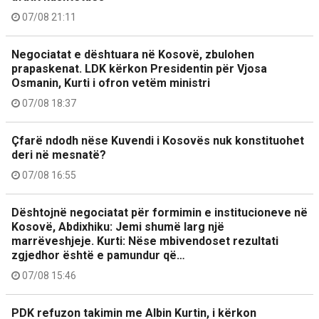
07/08 21:11
Negociatat e dështuara në Kosovë, zbulohen
prapaskenat. LDK kërkon Presidentin për Vjosa
Osmanin, Kurti i ofron vetëm ministri
07/08 18:37
Çfarë ndodh nëse Kuvendi i Kosovës nuk konstituohet
deri në mesnatë?
07/08 16:55
Dështojnë negociatat për formimin e institucioneve në
Kosovë, Abdixhiku: Jemi shumë larg një
marrëveshjeje. Kurti: Nëse mbivendoset rezultati
zgjedhor është e pamundur që…
07/08 15:46
PDK refuzon takimin me Albin Kurtin, i kërkon