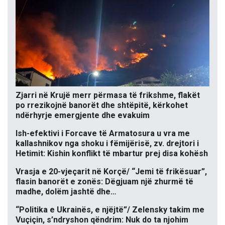
Zjarri në Krujë merr përmasa të frikshme, flakët
po rrezikojnë banorët dhe shtëpitë, kërkohet
ndërhyrje emergjente dhe evakuim
Ish-efektivi i Forcave të Armatosura u vra me
kallashnikov nga shoku i fëmijërisë, zv. drejtori i
Hetimit: Kishin konflikt të mbartur prej disa kohësh
Vrasja e 20-vjeçarit në Korçë/ “Jemi të frikësuar”,
flasin banorët e zonës: Dëgjuam një zhurmë të
madhe, dolëm jashtë dhe…
“Politika e Ukrainës, e njëjtë”/ Zelensky takim me
Vuçiçin, s’ndryshon qëndrim: Nuk do ta njohim