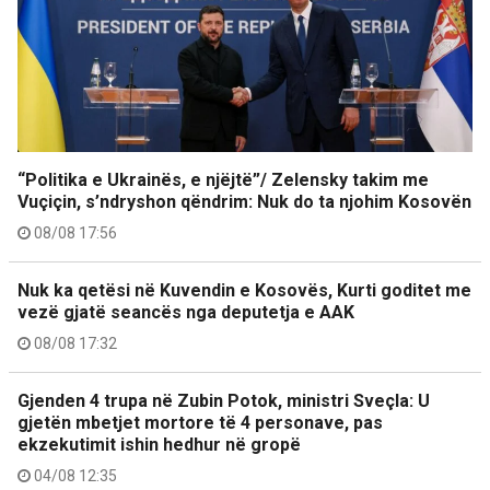
“Politika e Ukrainës, e njëjtë”/ Zelensky takim me
Vuçiçin, s’ndryshon qëndrim: Nuk do ta njohim Kosovën
08/08 17:56
Nuk ka qetësi në Kuvendin e Kosovës, Kurti goditet me
vezë gjatë seancës nga deputetja e AAK
08/08 17:32
Gjenden 4 trupa në Zubin Potok, ministri Sveçla: U
gjetën mbetjet mortore të 4 personave, pas
ekzekutimit ishin hedhur në gropë
04/08 12:35