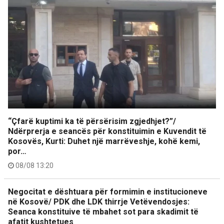
“Çfarë kuptimi ka të përsërisim zgjedhjet?”/
Ndërprerja e seancës për konstituimin e Kuvendit të
Kosovës, Kurti: Duhet një marrëveshje, kohë kemi,
por…
08/08 13:20
Negocitat e dështuara për formimin e institucioneve
në Kosovë/ PDK dhe LDK thirrje Vetëvendosjes:
Seanca konstituive të mbahet sot para skadimit të
afatit kushtetues