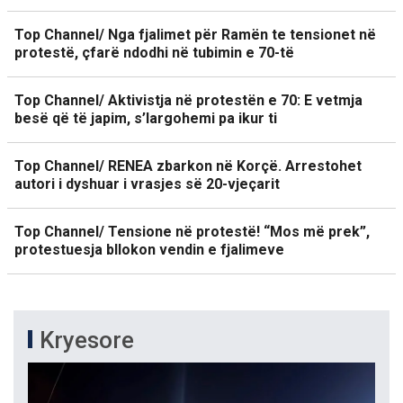
Top Channel/ Nga fjalimet për Ramën te tensionet në
protestë, çfarë ndodhi në tubimin e 70-të
Top Channel/ Aktivistja në protestën e 70: E vetmja
besë që të japim, s’largohemi pa ikur ti
Top Channel/ RENEA zbarkon në Korçë. Arrestohet
autori i dyshuar i vrasjes së 20-vjeçarit
Top Channel/ Tensione në protestë! “Mos më prek”,
protestuesja bllokon vendin e fjalimeve
Kryesore