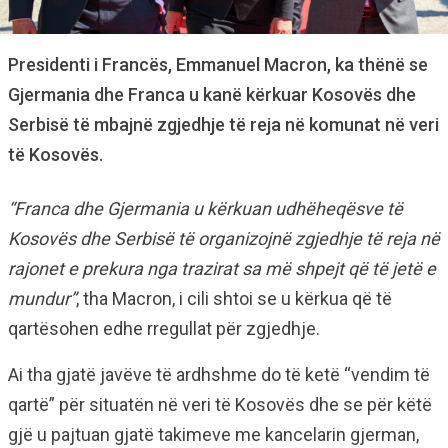
Presidenti i Francës, Emmanuel Macron, ka thënë se
Gjermania dhe Franca u kanë kërkuar Kosovës dhe
Serbisë të mbajnë zgjedhje të reja në komunat në veri
të Kosovës.
“Franca dhe Gjermania u kërkuan udhëheqësve të
Kosovës dhe Serbisë të organizojnë zgjedhje të reja në
rajonet e prekura nga trazirat sa më shpejt që të jetë e
mundur”
, tha Macron, i cili shtoi se u kërkua që të
qartësohen edhe rregullat për zgjedhje.
Ai tha gjatë javëve të ardhshme do të ketë “vendim të
qartë” për situatën në veri të Kosovës dhe se për këtë
gjë u pajtuan gjatë takimeve me kancelarin gjerman,