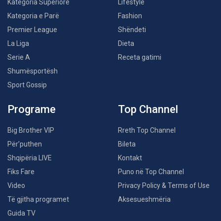
Kategoria Superiore
Lifestyle
Kategoria e Parë
Fashion
Premier League
Shëndeti
La Liga
Dieta
Serie A
Receta gatimi
Shumësportësh
Sport Gossip
Programe
Top Channel
Big Brother VIP
Rreth Top Channel
Për’puthen
Bileta
Shqipëria LIVE
Kontakt
Fiks Fare
Puno në Top Channel
Video
Privacy Policy & Terms of Use
Të gjitha programet
Aksesueshmëria
Guida TV