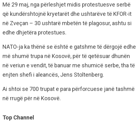
Më 29 maj, nga përleshjet midis protestuesve serbë
që kundërshtojnë kryetarët dhe ushtarëve të KFOR-it
në Zveçan – 30 ushtarë mbetën të plagosur, ashtu si
edhe dhjetëra protestues.
NATO-ja ka thënë se është e gatshme të dërgojë edhe
më shumë trupa në Kosovë, për të qetësuar dhunën
në veriun e vendit, të banuar me shumicë serbe, tha të
enjten shefi i aleancës, Jens Stoltenberg.
Ai shtoi se 700 trupat e para përforcuese janë tashmë
në rrugë për në Kosovë.
Top Channel