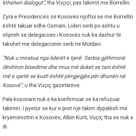
kthehen dialogut”,
tha Vuçiçi, pas takimit me Borrellin.
Zyra e Presidencës së Kosovës njoftoi se me Borrellin
është takuar edhe Osmani. Lideri serb po ashtu u
shpreh se delegacioni i Kosovës nuk ka dashur të
takohet me delegacionin serb në Moldavi.
“Nuk u miratua nga liderët e tjerë. Serbia gjithmonë
dëshiron bisedime dhe mua më duket se tani është
më e qartë se kush është përgjegjës për dhunën në
Kosovë”,
u tha Vuçiç gazetarëve.
Pala kosovare nuk e ka konfirmuar se ka refuzuar
takimin. I pyetur se kur e pret një takim dypalësh me
kryeministrin e Kosovës, Albin Kurti, Vuçiç tha se nuk e
di.