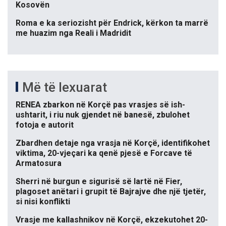
Kosovën
Roma e ka seriozisht për Endrick, kërkon ta marrë
me huazim nga Reali i Madridit
Më të lexuarat
RENEA zbarkon në Korçë pas vrasjes së ish-
ushtarit, i riu nuk gjendet në banesë, zbulohet
fotoja e autorit
Zbardhen detaje nga vrasja në Korçë, identifikohet
viktima, 20-vjeçari ka qenë pjesë e Forcave të
Armatosura
Sherri në burgun e sigurisë së lartë në Fier,
plagoset anëtari i grupit të Bajrajve dhe një tjetër,
si nisi konflikti
Vrasje me kallashnikov në Korçë, ekzekutohet 20-