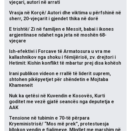
vjeçari, autori në arrati
Vrasja në Korçë/ Autori dhe viktima u përfshinë në
sherr, 20-vjeçarit i gjendet thika në dorë
E trishtë/ Zi në familjen e Messit, babai i ikones
argjentinase ndahet nga jeta në moshën 68-
vjeçare
Ish-efektivi i Forcave të Armatosura u vra me
kallashnikov nga shoku i fëmijërisë, zv. drejtori i
Hetimit: Kishin konflikt të mbartur prej disa kohësh
Irani publikon videon e rrallë të liderit suprem,
shtohen pikëpyetjet për shëndetin e Mojtaba
Khameneit
Nuk ka qetësi në Kuvendin e Kosovës, Kurti
goditet me vezë gjatë seancës nga deputetja e
AAK
Tensione në tubimin e 70-të përpara
Kryeministrisë/ “Mos më prek”, protestuesja
bllokon vendin e fjalimeve. Mbyllet me marshim në