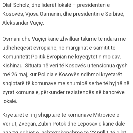
Olaf Scholz, dhe liderët lokalë – presidenten e
Kosovës, Vjosa Osmanin, dhe presidentin e Serbisë,
Aleksandar Vuçiç.
Osmani dhe Vuçiçi kanë zhvilluar takime të ndara me
udhëheqësit evropianë, në margjinat e samitit të
Komunitetit Politik Evropian në kryeqytetin moldav,
Kishinau. Situata në veri të Kosovës u tensionua qysh
më 26 maj, kur Policia e Kosovës ndihmoi kryetarët
shqiptarë të komunave me shumicë serbe të hyjnë në
zyrat komunale, përkundër rezistencës së banorëve
lokalë.
Kryetarët e rinj shqiptarë të komunave Mitrovicë e
Veriut, Zveçan, Zubin Potok dhe Leposaviq kanë dalë
nga zgjedhjet e jashtëzakonshme të 23 prillit, të cilat