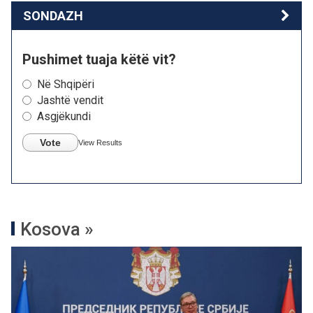
SONDAZH
Pushimet tuaja këtë vit?
Në Shqipëri
Jashtë vendit
Asgjëkundi
Vote
View Results
Kosova »