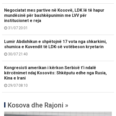
Negociatat mes partive në Kosovë, LDK lë të hapur
mundësinë për bashkëpunimin me LVV për
institucionet e reja
31/07 20:01
Lumir Abdixhikun e shpëtojnë 17 vota nga shkarkimi,
shumica e Kuvendit të LDK-së votëbeson kryetarin
30/07 21:40
Kongresisti amerikan i kërkon Serbisë t’i ndalë
kërcënimet ndaj Kosovës: Shkëputu edhe nga Rusia,
Kina e Irani
29/07 08:10
Kosova dhe Rajoni »