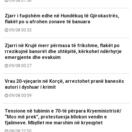
09/08 01:56
Zjarr i fuqishëm edhe në Hundëkuq të Gjirokastrës,
flakët po u afrohen zonave të banuara
09/08 00:33
Zjarri në Krujë merr përmasa të frikshme, flakët po
rrezikojnë banorët dhe shtëpitë, kërkohet ndërhyrje
emergjente dhe evakuim
09/08 00:27
Vrau 20-vjeçarin në Korçë, arrestohet pranë banesës
autori i dyshuar i krimit
09/08 00:09
Tensione në tubimin e 70-të përpara Kryeministrisë/
“Mos më prek”, protestuesja bllokon vendin e
fjalimeve. Mbyllet me marshim në kryeqytet
08/08 22:50