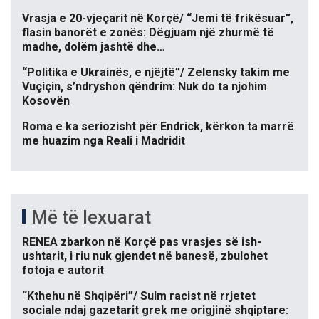
Vrasja e 20-vjeçarit në Korçë/ “Jemi të frikësuar”,
flasin banorët e zonës: Dëgjuam një zhurmë të
madhe, dolëm jashtë dhe…
“Politika e Ukrainës, e njëjtë”/ Zelensky takim me
Vuçiçin, s’ndryshon qëndrim: Nuk do ta njohim
Kosovën
Roma e ka seriozisht për Endrick, kërkon ta marrë
me huazim nga Reali i Madridit
Më të lexuarat
RENEA zbarkon në Korçë pas vrasjes së ish-
ushtarit, i riu nuk gjendet në banesë, zbulohet
fotoja e autorit
“Kthehu në Shqipëri”/ Sulm racist në rrjetet
sociale ndaj gazetarit grek me origjinë shqiptare: