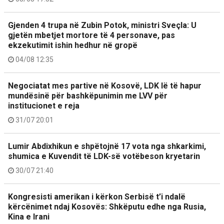
Gjenden 4 trupa në Zubin Potok, ministri Sveçla: U
gjetën mbetjet mortore të 4 personave, pas
ekzekutimit ishin hedhur në gropë
04/08 12:35
Negociatat mes partive në Kosovë, LDK lë të hapur
mundësinë për bashkëpunimin me LVV për
institucionet e reja
31/07 20:01
Lumir Abdixhikun e shpëtojnë 17 vota nga shkarkimi,
shumica e Kuvendit të LDK-së votëbeson kryetarin
30/07 21:40
Kongresisti amerikan i kërkon Serbisë t’i ndalë
kërcënimet ndaj Kosovës: Shkëputu edhe nga Rusia,
Kina e Irani