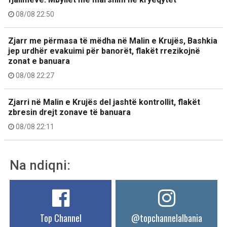
08/08 22:50
Zjarr me përmasa të mëdha në Malin e Krujës, Bashkia
jep urdhër evakuimi për banorët, flakët rrezikojnë
zonat e banuara
08/08 22:27
Zjarri në Malin e Krujës del jashtë kontrollit, flakët
zbresin drejt zonave të banuara
08/08 22:11
Na ndiqni:
Top Channel
@topchannelalbania