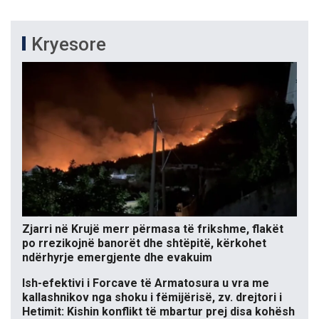
Kryesore
Zjarri në Krujë merr përmasa të frikshme, flakët
po rrezikojnë banorët dhe shtëpitë, kërkohet
ndërhyrje emergjente dhe evakuim
Ish-efektivi i Forcave të Armatosura u vra me
kallashnikov nga shoku i fëmijërisë, zv. drejtori i
Hetimit: Kishin konflikt të mbartur prej disa kohësh