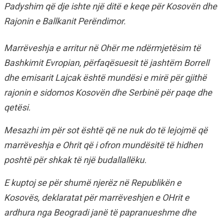
Padyshim që dje ishte një ditë e keqe për Kosovën dhe
Rajonin e Ballkanit Perëndimor.
Marrëveshja e arritur në Ohër me ndërmjetësim të
Bashkimit Evropian, përfaqësuesit të jashtëm Borrell
dhe emisarit Lajcak është mundësi e mirë për gjithë
rajonin e sidomos Kosovën dhe Serbinë për paqe dhe
qetësi.
Mesazhi im për sot është që ne nuk do të lejojmë që
marrëveshja e Ohrit që i ofron mundësitë të hidhen
poshtë për shkak të një budallallëku.
E kuptoj se për shumë njerëz në Republikën e
Kosovës, deklaratat për marrëveshjen e OHrit e
ardhura nga Beogradi janë të papranueshme dhe