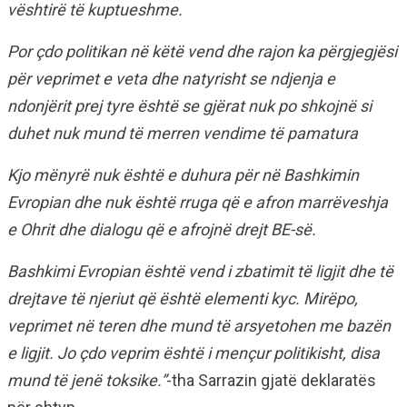
vështirë të kuptueshme.
Por çdo politikan në këtë vend dhe rajon ka përgjegjësi
për veprimet e veta dhe natyrisht se ndjenja e
ndonjërit prej tyre është se gjërat nuk po shkojnë si
duhet nuk mund të merren vendime të pamatura
Kjo mënyrë nuk është e duhura për në Bashkimin
Evropian dhe nuk është rruga që e afron marrëveshja
e Ohrit dhe dialogu që e afrojnë drejt BE-së.
Bashkimi Evropian është vend i zbatimit të ligjit dhe të
drejtave të njeriut që është elementi kyc. Mirëpo,
veprimet në teren dhe mund të arsyetohen me bazën
e ligjit. Jo çdo veprim është i mençur politikisht, disa
mund të jenë toksike.”
-tha Sarrazin gjatë deklaratës