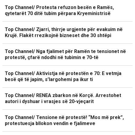
Top Channel/ Protesta refuzon besën e Ramës,
qytetarët 70 ditë tubim përpara Kryeministrisë
Top Channel/ Zjarri, thirrje urgjente për evakuim në
Krujë. Flakët rrezikojnë bizneset dhe 30 shtëpi
Top Channel/ Nga fjalimet për Ramën te tensionet në
protestë, çfarë ndodhi në tubimin e 70-të
Top Channel/ Aktivistja në protestën e 70: E vetmja
besë që të japim, s’largohemi pa ikur ti
Top Channel/ RENEA zbarkon në Korçë. Arrestohet
autori i dyshuar i vrasjes së 20-vjeçarit
Top Channel/ Tensione në protestë! “Mos më prek”,
protestuesja bllokon vendin e fjalimeve