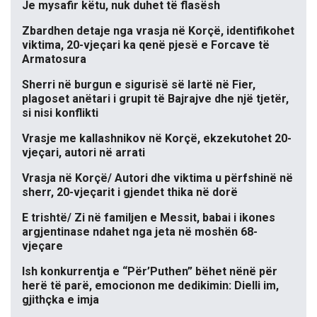
Je mysafir këtu, nuk duhet të flasësh
Zbardhen detaje nga vrasja në Korçë, identifikohet
viktima, 20-vjeçari ka qenë pjesë e Forcave të
Armatosura
Sherri në burgun e sigurisë së lartë në Fier,
plagoset anëtari i grupit të Bajrajve dhe një tjetër,
si nisi konflikti
Vrasje me kallashnikov në Korçë, ekzekutohet 20-
vjeçari, autori në arrati
Vrasja në Korçë/ Autori dhe viktima u përfshinë në
sherr, 20-vjeçarit i gjendet thika në dorë
E trishtë/ Zi në familjen e Messit, babai i ikones
argjentinase ndahet nga jeta në moshën 68-
vjeçare
Ish konkurrentja e “Për’Puthen” bëhet nënë për
herë të parë, emocionon me dedikimin: Dielli im,
gjithçka e imja