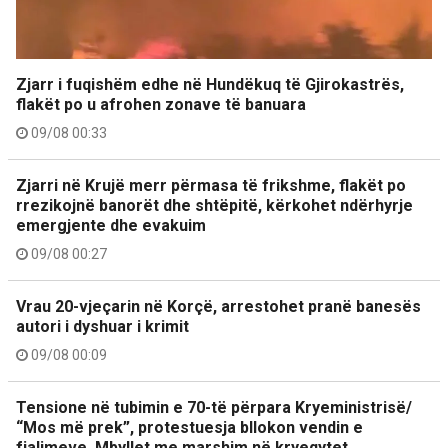
Zjarr i fuqishëm edhe në Hundëkuq të Gjirokastrës,
flakët po u afrohen zonave të banuara
09/08 00:33
Zjarri në Krujë merr përmasa të frikshme, flakët po
rrezikojnë banorët dhe shtëpitë, kërkohet ndërhyrje
emergjente dhe evakuim
09/08 00:27
Vrau 20-vjeçarin në Korçë, arrestohet pranë banesës
autori i dyshuar i krimit
09/08 00:09
Tensione në tubimin e 70-të përpara Kryeministrisë/
“Mos më prek”, protestuesja bllokon vendin e
fjalimeve. Mbyllet me marshim në kryeqytet