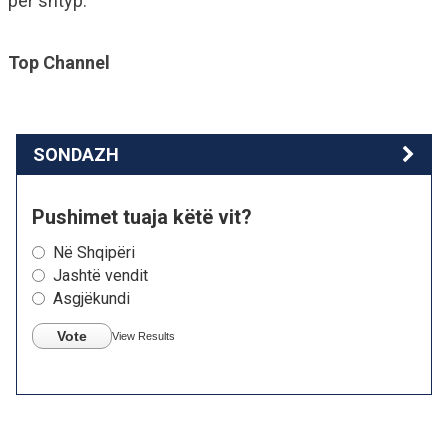
për shtyp.
Top Channel
SONDAZH
Pushimet tuaja këtë vit?
Në Shqipëri
Jashtë vendit
Asgjëkundi
Vote
View Results