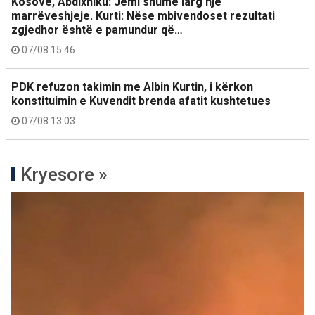
Kosovë, Abdixhiku: Jemi shumë larg një
marrëveshjeje. Kurti: Nëse mbivendoset rezultati
zgjedhor është e pamundur që…
07/08 15:46
PDK refuzon takimin me Albin Kurtin, i kërkon
konstituimin e Kuvendit brenda afatit kushtetues
07/08 13:03
Kryesore »