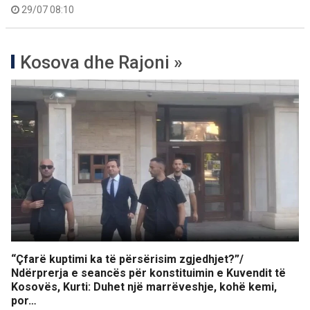
29/07 08:10
Kosova dhe Rajoni »
“Çfarë kuptimi ka të përsërisim zgjedhjet?”/
Ndërprerja e seancës për konstituimin e Kuvendit të
Kosovës, Kurti: Duhet një marrëveshje, kohë kemi,
por…