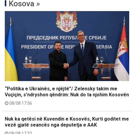
Kosova »
“Politika e Ukrainës, e njëjtë”/ Zelensky takim me
Vuçiçin, s’ndryshon qëndrim: Nuk do ta njohim Kosovën
08/08 17:56
Nuk ka qetësi në Kuvendin e Kosovës, Kurti goditet me
vezë gjatë seancës nga deputetja e AAK
08/08 17:32