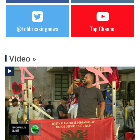
@tchbreakingnews
Top Channel
Video »