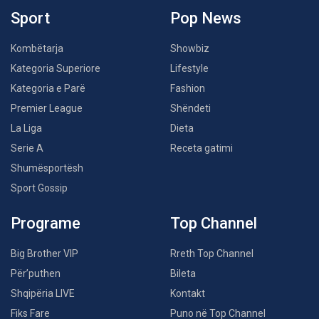
Sport
Pop News
Kombëtarja
Showbiz
Kategoria Superiore
Lifestyle
Kategoria e Parë
Fashion
Premier League
Shëndeti
La Liga
Dieta
Serie A
Receta gatimi
Shumësportësh
Sport Gossip
Programe
Top Channel
Big Brother VIP
Rreth Top Channel
Për’puthen
Bileta
Shqipëria LIVE
Kontakt
Fiks Fare
Puno në Top Channel