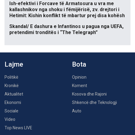
Ish-efektivi i Forcave të Armatosura u vra me
kallashnikov nga shoku i fëmijërisë, zv. drejtori i
Hetimit: Kishin konflikt të mbartur prej disa kohësh
Skandal/ E dashura e Infantinos u pagua nga UEFA,
pretendimi tronditës i “The Telegraph”
Lajme
Bota
Politikë
Opinion
Kronikë
Koment
Aktualitet
Kosova dhe Rajoni
Ekonomi
Shkencë dhe Teknologji
Sociale
Auto
Video
Top News LIVE