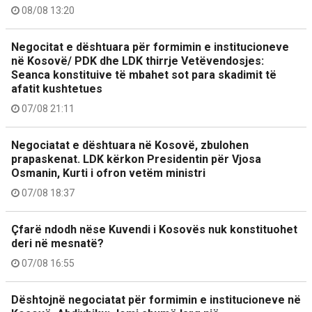
08/08 13:20
Negocitat e dështuara për formimin e institucioneve
në Kosovë/ PDK dhe LDK thirrje Vetëvendosjes:
Seanca konstituive të mbahet sot para skadimit të
afatit kushtetues
07/08 21:11
Negociatat e dështuara në Kosovë, zbulohen
prapaskenat. LDK kërkon Presidentin për Vjosa
Osmanin, Kurti i ofron vetëm ministri
07/08 18:37
Çfarë ndodh nëse Kuvendi i Kosovës nuk konstituohet
deri në mesnatë?
07/08 16:55
Dështojnë negociatat për formimin e institucioneve në