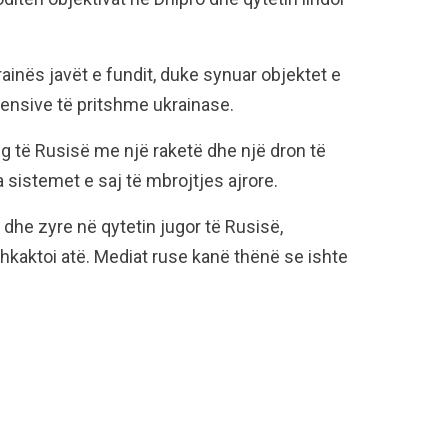
rainës javët e fundit, duke synuar objektet e
fensive të pritshme ukrainase.
ug të Rusisë me një raketë dhe një dron të
a sistemet e saj të mbrojtjes ajrore.
dhe zyre në qytetin jugor të Rusisë,
hkaktoi atë. Mediat ruse kanë thënë se ishte