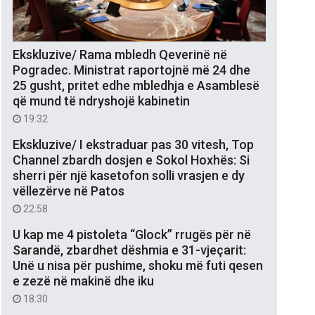
Ekskluzive/ Rama mbledh Qeverinë në
Pogradec. Ministrat raportojnë më 24 dhe
25 gusht, pritet edhe mbledhja e Asamblesë
që mund të ndryshojë kabinetin
19:32
Ekskluzive/ I ekstraduar pas 30 vitesh, Top
Channel zbardh dosjen e Sokol Hoxhës: Si
sherri për një kasetofon solli vrasjen e dy
vëllezërve në Patos
22:58
U kap me 4 pistoleta “Glock” rrugës për në
Sarandë, zbardhet dëshmia e 31-vjeçarit:
Unë u nisa për pushime, shoku më futi qesen
e zezë në makinë dhe iku
18:30