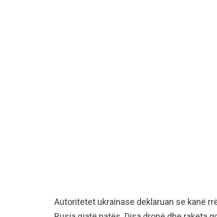
Autoritetet ukrainase deklaruan se kanë rr
Rusia gjatë natës. Disa dronë dhe raketa go