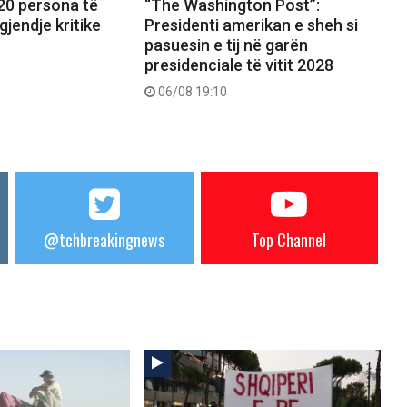
20 persona të
“The Washington Post”:
gjendje kritike
Presidenti amerikan e sheh si
pasuesin e tij në garën
presidenciale të vitit 2028
06/08 19:10
@tchbreakingnews
Top Channel