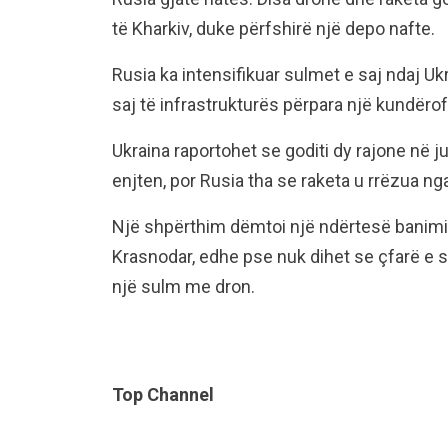
të Kharkiv, duke përfshirë një depo nafte.
Rusia ka intensifikuar sulmet e saj ndaj Uk
saj të infrastrukturës përpara një kundëro
Ukraina raportohet se goditi dy rajone në j
enjten, por Rusia tha se raketa u rrëzua ng
Një shpërthim dëmtoi një ndërtesë banimi 
Krasnodar, edhe pse nuk dihet se çfarë e s
një sulm me dron.
Top Channel