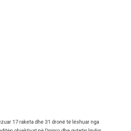
ëzuar 17 raketa dhe 31 dronë të lëshuar nga
ditën objektivat në Dnipro dhe qytetin lindor