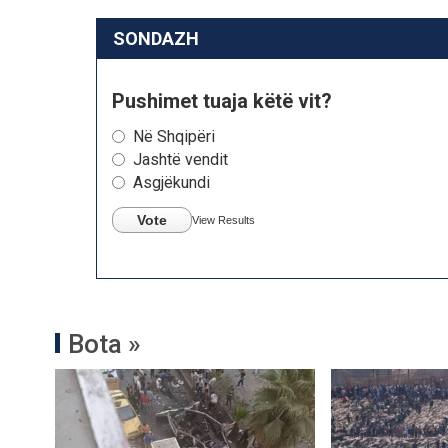
SONDAZH
Pushimet tuaja këtë vit?
Në Shqipëri
Jashtë vendit
Asgjëkundi
Vote
View Results
Bota »