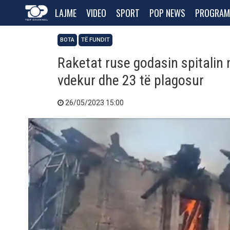
LAJME
VIDEO
SPORT
POP NEWS
PROGRAM
BOTA
TË FUNDIT
Raketat ruse godasin spitalin 
vdekur dhe 23 të plagosur
26/05/2023 15:00