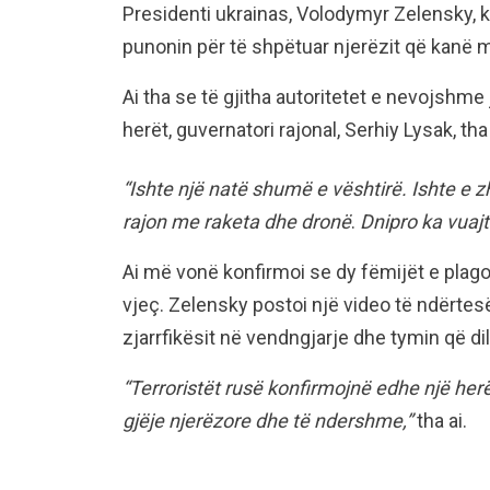
Presidenti ukrainas, Volodymyr Zelensky, k
punonin për të shpëtuar njerëzit që kanë mb
Ai tha se të gjitha autoritetet e nevojshme
herët, guvernatori rajonal, Serhiy Lysak, t
“Ishte një natë shumë e vështirë. Ishte e
rajon me raketa dhe dronë
.
Dnipro ka vuajt
Ai më vonë konfirmoi se dy fëmijët e plag
vjeç. Zelensky postoi një video të ndërtes
zjarrfikësit në vendngjarje dhe tymin që di
“Terroristët rusë konfirmojnë edhe një herë
gjëje njerëzore dhe të ndershme,”
tha ai.