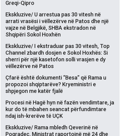
Greqi-Qipro
Ekskluzive/ U arrestua pas 30 vitesh në
arrati vrasësi i vëllezërve në Patos dhe një
vajze në Belgjikë, SHBA ekstradon në
Shqipëri Sokol Hoxhën
Ekskluzive/ I ekstraduar pas 30 vitesh, Top
Channel zbardh dosjen e Sokol Hoxhës: Si
sherri për një kasetofon solli vrasjen e dy
vëllezërve në Patos
Çfarë është dokumenti “Besa” që Rama u
propozoi shqiptarëve? Kryeministri e
shpjegon me katër fjalë
Procesi në Hagë hyn në fazën vendimtare, ja
kur do të mbahen seancat përfundimtare
ndaj ish-krerëve të UÇK
Ekskluzive/ Rama mbledh Qeverinë në
Pogradec. Ministrat raportojnë më 24 dhe