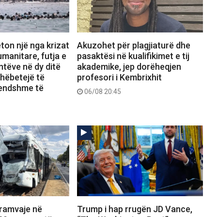
ton një nga krizat
Akuzohet për plagjiaturë dhe
manitare, futja e
pasaktësi në kualifikimet e tij
tëve në dy ditë
akademike, jep dorëheqjen
shëbetejë të
profesori i Kembrixhit
rendshme të
06/08 20:45
tramvaje në
Trump i hap rrugën JD Vance,