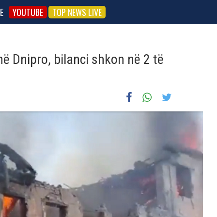
E
YOUTUBE
TOP NEWS LIVE
në Dnipro, bilanci shkon në 2 të