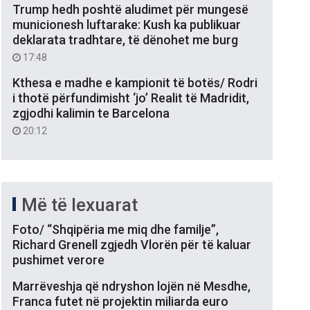
Trump hedh poshtë aludimet për mungesë
municionesh luftarake: Kush ka publikuar
deklarata tradhtare, të dënohet me burg
17:48
Kthesa e madhe e kampionit të botës/ Rodri
i thotë përfundimisht ‘jo’ Realit të Madridit,
zgjodhi kalimin te Barcelona
20:12
Më të lexuarat
Foto/ “Shqipëria me miq dhe familje”,
Richard Grenell zgjedh Vlorën për të kaluar
pushimet verore
Marrëveshja që ndryshon lojën në Mesdhe,
Franca futet në projektin miliarda euro