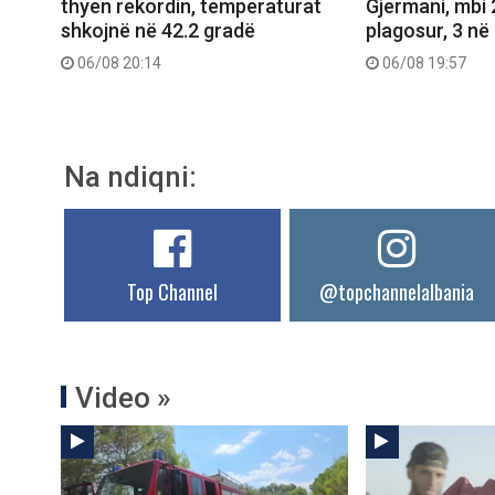
thyen rekordin, temperaturat
Gjermani, mbi 
shkojnë në 42.2 gradë
plagosur, 3 në 
06/08 20:14
06/08 19:57
Na ndiqni:
Top Channel
@topchannelalbania
Video »