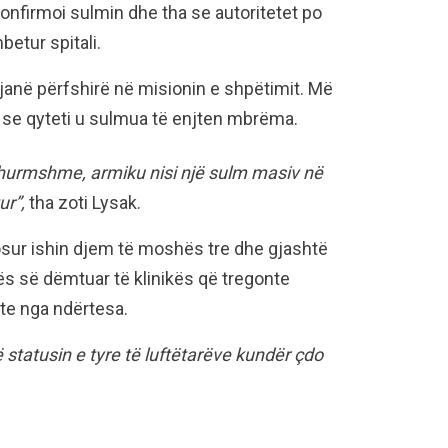
onfirmoi sulmin dhe tha se autoritetet po
etur spitali.
 janë përfshirë në misionin e shpëtimit. Më
ha se qyteti u sulmua të enjten mbrëma.
 zhurmshme, armiku nisi një sulm masiv në
ur”,
tha zoti Lysak.
osur ishin djem të moshës tre dhe gjashtë
ës së dëmtuar të klinikës që tregonte
lte nga ndërtesa.
 statusin e tyre të luftëtarëve kundër çdo