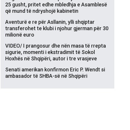
25 gusht, pritet edhe mbledhja e Asamblesë
që mund të ndryshojë kabinetin
Aventurë e re për Asllanin, ylli shqiptar
transferohet te klubi i njohur gjerman për 30
milionë euro
VIDEO/ I prangosur dhe nën masa të rrepta
sigurie, momenti i ekstradimit të Sokol
Hoxhës në Shqipëri, autor i tre vrasjeve
Senati amerikan konfirmon Eric P. Wendt si
ambasador të SHBA-së në Shqipëri