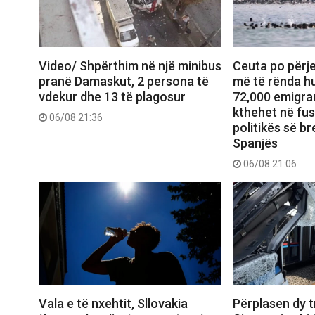
Video/ Shpërthim në një minibus
Ceuta po përje
pranë Damaskut, 2 persona të
më të rënda hu
vdekur dhe 13 të plagosur
72,000 emigran
kthehet në fu
06/08 21:36
politikës së b
Spanjës
06/08 21:06
Vala e të nxehtit, Sllovakia
Përplasen dy 