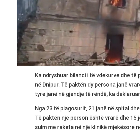
Ka ndryshuar bilanci i të vdekurve dhe të 
në Dnipur. Të paktën dy persona janë vrarë
tyre janë në gjendje të rëndë, ka deklaruar
Nga 23 të plagosurit, 21 janë në spital dhe
Të paktën një person është vrarë dhe 15 j
sulm me raketa në një klinikë mjekësore n