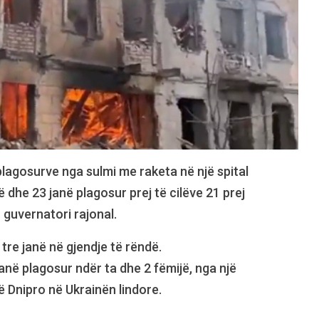
plagosurve nga sulmi me raketa në një spital
 dhe 23 janë plagosur prej të cilëve 21 prej
 guvernatori rajonal.
 tre janë në gjendje të rëndë.
anë plagosur ndër ta dhe 2 fëmijë, nga një
ë Dnipro në Ukrainën lindore.