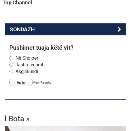
Top Channel
SONDAZH
Pushimet tuaja këtë vit?
Në Shqipëri
Jashtë vendit
Asgjëkundi
Vote
View Results
Bota »