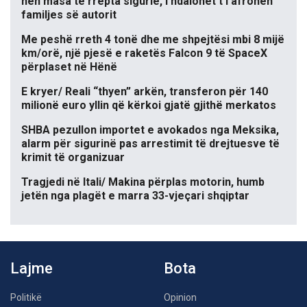
nën masa të rrepta sigurie, i ndalohet t’i afrohen
familjes së autorit
Me peshë rreth 4 tonë dhe me shpejtësi mbi 8 mijë
km/orë, një pjesë e raketës Falcon 9 të SpaceX
përplaset në Hënë
E kryer/ Reali “thyen” arkën, transferon për 140
milionë euro yllin që kërkoi gjatë gjithë merkatos
SHBA pezullon importet e avokados nga Meksika,
alarm për sigurinë pas arrestimit të drejtuesve të
krimit të organizuar
Tragjedi në Itali/ Makina përplas motorin, humb
jetën nga plagët e marra 33-vjeçari shqiptar
Lajme
Bota
Politikë
Opinion