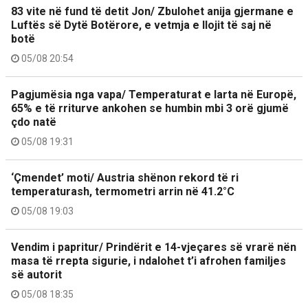
83 vite në fund të detit Jon/ Zbulohet anija gjermane e
Luftës së Dytë Botërore, e vetmja e llojit të saj në
botë
05/08 20:54
Pagjumësia nga vapa/ Temperaturat e larta në Europë,
65% e të rriturve ankohen se humbin mbi 3 orë gjumë
çdo natë
05/08 19:31
‘Çmendet’ moti/ Austria shënon rekord të ri
temperaturash, termometri arrin në 41.2°C
05/08 19:03
Vendim i papritur/ Prindërit e 14-vjeçares së vrarë nën
masa të rrepta sigurie, i ndalohet t’i afrohen familjes
së autorit
05/08 18:35