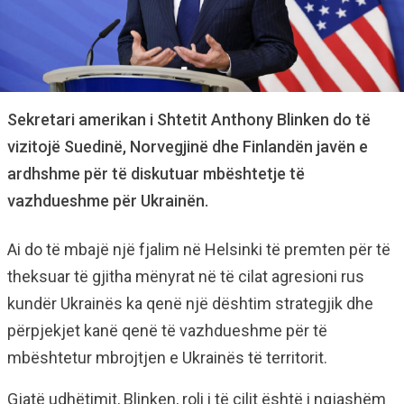
Sekretari amerikan i Shtetit Anthony Blinken do të
vizitojë Suedinë, Norvegjinë dhe Finlandën javën e
ardhshme për të diskutuar mbështetje të
vazhdueshme për Ukrainën.
Ai do të mbajë një fjalim në Helsinki të premten për të
theksuar të gjitha mënyrat në të cilat agresioni rus
kundër Ukrainës ka qenë një dështim strategjik dhe
përpjekjet kanë qenë të vazhdueshme për të
mbështetur mbrojtjen e Ukrainës të territorit.
Gjatë udhëtimit, Blinken, roli i të cilit është i ngjashëm