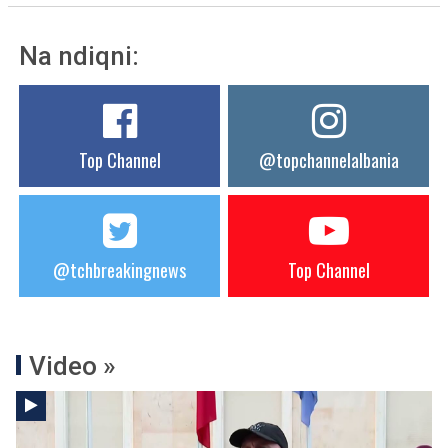
Na ndiqni:
Top Channel
@topchannelalbania
@tchbreakingnews
Top Channel
Video »