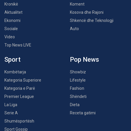
Kronikë
Koment
Aktualitet
Kosova dhe Rajoni
Ekonomi
Shkencë dhe Teknologji
Sociale
Auto
Video
Top News LIVE
Sport
Pop News
Kombëtarja
Showbiz
Kategoria Superiore
Lifestyle
Kategoria e Parë
Fashion
Premier League
Shëndeti
La Liga
Dieta
Serie A
Receta gatimi
Shumësportësh
Sport Gossip