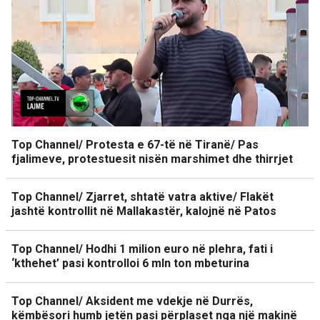
Top Channel/ Protesta e 67-të në Tiranë/ Pas
fjalimeve, protestuesit nisën marshimet dhe thirrjet
Top Channel/ Zjarret, shtatë vatra aktive/ Flakët
jashtë kontrollit në Mallakastër, kalojnë në Patos
Top Channel/ Hodhi 1 milion euro në plehra, fati i
‘kthehet’ pasi kontrolloi 6 mln ton mbeturina
Top Channel/ Aksident me vdekje në Durrës,
këmbësori humb jetën pasi përplaset nga një makinë