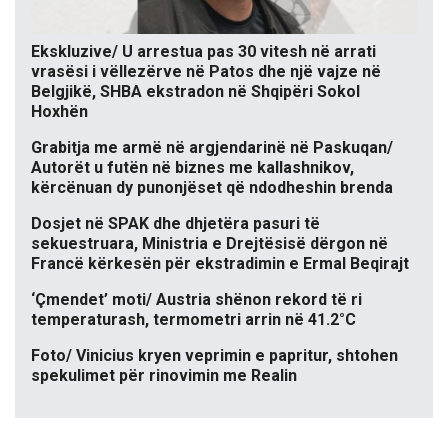
Ekskluzive/ U arrestua pas 30 vitesh në arrati
vrasësi i vëllezërve në Patos dhe një vajze në
Belgjikë, SHBA ekstradon në Shqipëri Sokol
Hoxhën
Grabitja me armë në argjendarinë në Paskuqan/
Autorët u futën në biznes me kallashnikov,
kërcënuan dy punonjëset që ndodheshin brenda
Dosjet në SPAK dhe dhjetëra pasuri të
sekuestruara, Ministria e Drejtësisë dërgon në
Francë kërkesën për ekstradimin e Ermal Beqirajt
‘Çmendet’ moti/ Austria shënon rekord të ri
temperaturash, termometri arrin në 41.2°C
Foto/ Vinicius kryen veprimin e papritur, shtohen
spekulimet për rinovimin me Realin