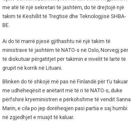
me atë të një sekretari të jashtëm, do të drejtojë një
takim të Këshillit të Tregtisë dhe Teknologjisë SHBA-
BE.
Ai do të marrë pjesë gjithashtu në një takim të
ministrave të jashtëm të NATO-s në Oslo, Norvegj për
të diskutuar përgatitjet për takimin e nivelit të lartë të
grupit në korrik në Lituani.
Blinken do të shkojë më pas në Finlandë për t’u takuar
me udhëheqësit e anëtarit më të ri të NATO-s, duke
përfshirë kryeministren e përkohshme të vendit Sanna
Marin, e cila po jep dorëheqjen pasi partia e saj humbi
në zgjedhjet e muajit të kaluar.