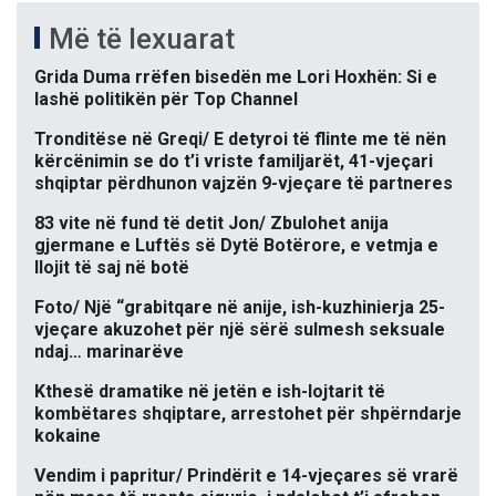
Më të lexuarat
Grida Duma rrëfen bisedën me Lori Hoxhën: Si e
lashë politikën për Top Channel
Tronditëse në Greqi/ E detyroi të flinte me të nën
kërcënimin se do t’i vriste familjarët, 41-vjeçari
shqiptar përdhunon vajzën 9-vjeçare të partneres
83 vite në fund të detit Jon/ Zbulohet anija
gjermane e Luftës së Dytë Botërore, e vetmja e
llojit të saj në botë
Foto/ Një “grabitqare në anije, ish-kuzhinierja 25-
vjeçare akuzohet për një sërë sulmesh seksuale
ndaj… marinarëve
Kthesë dramatike në jetën e ish-lojtarit të
kombëtares shqiptare, arrestohet për shpërndarje
kokaine
Vendim i papritur/ Prindërit e 14-vjeçares së vrarë