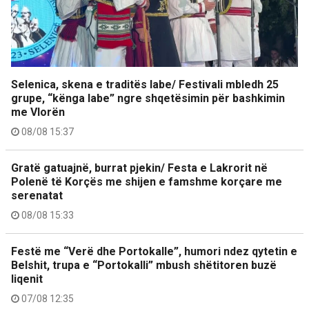
Selenica, skena e traditës labe/ Festivali mbledh 25
grupe, “kënga labe” ngre shqetësimin për bashkimin
me Vlorën
08/08 15:37
Gratë gatuajnë, burrat pjekin/ Festa e Lakrorit në
Polenë të Korçës me shijen e famshme korçare me
serenatat
08/08 15:33
Festë me “Verë dhe Portokalle”, humori ndez qytetin e
Belshit, trupa e “Portokalli” mbush shëtitoren buzë
liqenit
07/08 12:35