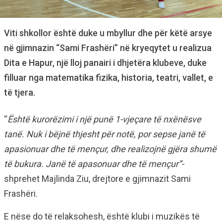
Viti shkollor është duke u mbyllur dhe për këtë arsye
në gjimnazin “Sami Frashëri” në kryeqytet u realizua
Dita e Hapur, një lloj panairi i dhjetëra klubeve, duke
filluar nga matematika fizika, historia, teatri, vallet, e
të tjera.
“
Është kurorëzimi i një punë 1-vjeçare të nxënësve
tanë. Nuk i bëjnë thjesht për notë, por sepse janë të
apasionuar dhe të mençur, dhe realizojnë gjëra shumë
të bukura. Janë të apasonuar dhe të mençur”-
shprehet Majlinda Ziu, drejtore e gjimnazit Sami
Frashëri.
E nëse do të relaksohesh, është klubi i muzikës të