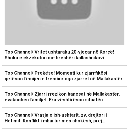
Top Channel/ Vritet ushtaraku 20-vjeçar në Korçë!
Shoku e ekzekuton me breshëri kallashnikovi
Top Channel/ Prekëse! Momenti kur zjarrfikësi
qetëson fëmijën e trembur nga zjarret në Mallakastër
Top Channel/ Zjarri rrezikon banesat në Mallakastër,
evakuohen familjet. Era vështirëson situatën
Top Channel/ Vrasja e ish-ushtarit, zv. drejtori i
Hetimit: Konflikt i mbartur mes shokësh, prej…