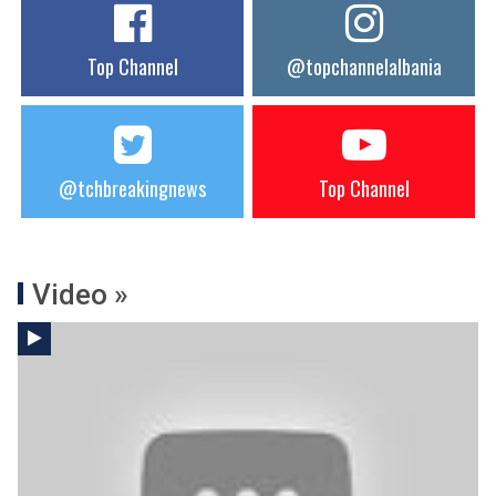
Top Channel
@topchannelalbania
@tchbreakingnews
Top Channel
Video »