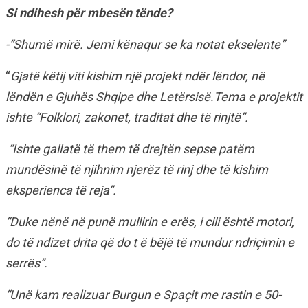
Si ndihesh për mbesën tënde?
-“Shumë mirë. Jemi kënaqur se ka notat ekselente”
“
Gjatë këtij viti kishim një projekt ndër lëndor, në
lëndën e Gjuhës Shqipe dhe Letërsisë.Tema e projektit
ishte “Folklori, zakonet, traditat dhe të rinjtë”.
“Ishte gallatë të them të drejtën sepse patëm
mundësinë të njihnim njerëz të rinj dhe të kishim
eksperienca të reja”.
“Duke nënë në punë mullirin e erës, i cili është motori,
do të ndizet drita që do t ë bëjë të mundur ndriçimin e
serrës”.
“Unë kam realizuar Burgun e Spaçit me rastin e 50-