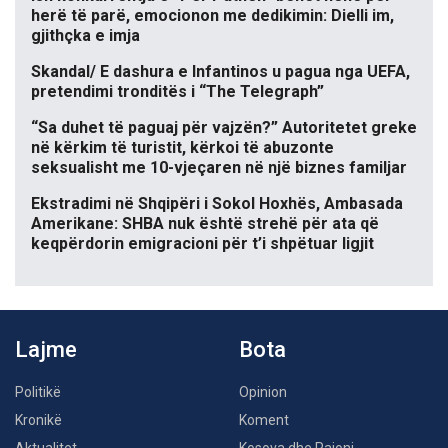
herë të parë, emocionon me dedikimin: Dielli im,
gjithçka e imja
Skandal/ E dashura e Infantinos u pagua nga UEFA,
pretendimi tronditës i “The Telegraph”
“Sa duhet të paguaj për vajzën?” Autoritetet greke
në kërkim të turistit, kërkoi të abuzonte
seksualisht me 10-vjeçaren në një biznes familjar
Ekstradimi në Shqipëri i Sokol Hoxhës, Ambasada
Amerikane: SHBA nuk është strehë për ata që
keqpërdorin emigracioni për t’i shpëtuar ligjit
Lajme
Bota
Politikë
Opinion
Kronikë
Koment
Aktualitet
Kosova dhe Rajoni