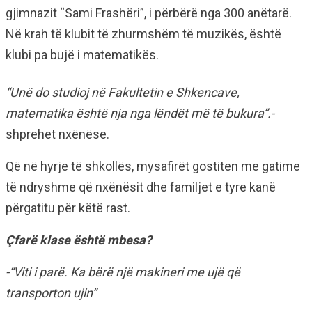
gjimnazit “Sami Frashëri”, i përbërë nga 300 anëtarë.
Në krah të klubit të zhurmshëm të muzikës, është
klubi pa bujë i matematikës.
“Unë do studioj në Fakultetin e Shkencave,
matematika është nja nga lëndët më të bukura”.-
shprehet nxënëse.
Që në hyrje të shkollës, mysafirët gostiten me gatime
të ndryshme që nxënësit dhe familjet e tyre kanë
përgatitu për këtë rast.
Çfarë klase është mbesa?
-“Viti i parë. Ka bërë një makineri me ujë që
transporton ujin”