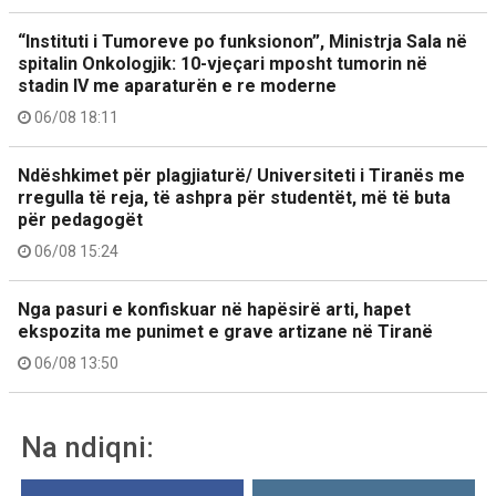
“Instituti i Tumoreve po funksionon”, Ministrja Sala në
spitalin Onkologjik: 10-vjeçari mposht tumorin në
stadin IV me aparaturën e re moderne
06/08 18:11
Ndëshkimet për plagjiaturë/ Universiteti i Tiranës me
rregulla të reja, të ashpra për studentët, më të buta
për pedagogët
06/08 15:24
Nga pasuri e konfiskuar në hapësirë arti, hapet
ekspozita me punimet e grave artizane në Tiranë
06/08 13:50
Na ndiqni: