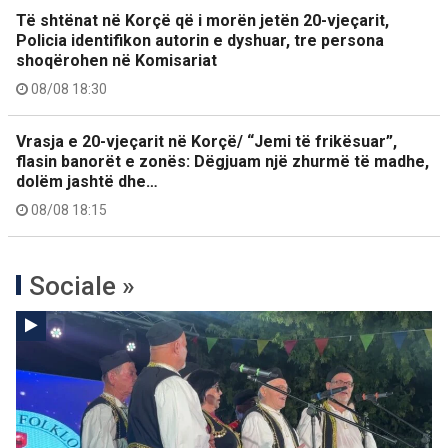
Të shtënat në Korçë që i morën jetën 20-vjeçarit,
Policia identifikon autorin e dyshuar, tre persona
shoqërohen në Komisariat
08/08 18:30
Vrasja e 20-vjeçarit në Korçë/ “Jemi të frikësuar”,
flasin banorët e zonës: Dëgjuam një zhurmë të madhe,
dolëm jashtë dhe…
08/08 18:15
Sociale »