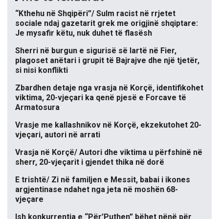
“Kthehu në Shqipëri”/ Sulm racist në rrjetet
sociale ndaj gazetarit grek me origjinë shqiptare:
Je mysafir këtu, nuk duhet të flasësh
Sherri në burgun e sigurisë së lartë në Fier,
plagoset anëtari i grupit të Bajrajve dhe një tjetër,
si nisi konflikti
Zbardhen detaje nga vrasja në Korçë, identifikohet
viktima, 20-vjeçari ka qenë pjesë e Forcave të
Armatosura
Vrasje me kallashnikov në Korçë, ekzekutohet 20-
vjeçari, autori në arrati
Vrasja në Korçë/ Autori dhe viktima u përfshinë në
sherr, 20-vjeçarit i gjendet thika në dorë
E trishtë/ Zi në familjen e Messit, babai i ikones
argjentinase ndahet nga jeta në moshën 68-
vjeçare
Ish konkurrentja e “Për’Puthen” bëhet nënë për