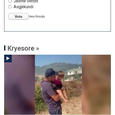
Jashtë vendit
Asgjëkundi
Vote
View Results
Kryesore »