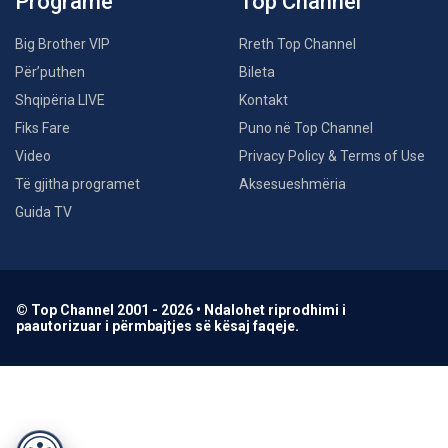
Programe
Top Channel
Big Brother VIP
Rreth Top Channel
Për’puthen
Bileta
Shqipëria LIVE
Kontakt
Fiks Fare
Puno në Top Channel
Video
Privacy Policy & Terms of Use
Të gjitha programet
Aksesueshmëria
Guida TV
© Top Channel 2001 - 2026 • Ndalohet riprodhimi i
paautorizuar i përmbajtjes së kësaj faqeje.