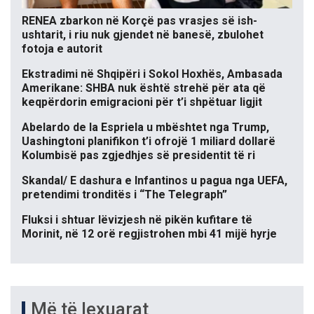
RENEA zbarkon në Korçë pas vrasjes së ish-
ushtarit, i riu nuk gjendet në banesë, zbulohet
fotoja e autorit
Ekstradimi në Shqipëri i Sokol Hoxhës, Ambasada
Amerikane: SHBA nuk është strehë për ata që
keqpërdorin emigracioni për t’i shpëtuar ligjit
Abelardo de la Espriela u mbështet nga Trump,
Uashingtoni planifikon t’i ofrojë 1 miliard dollarë
Kolumbisë pas zgjedhjes së presidentit të ri
Skandal/ E dashura e Infantinos u pagua nga UEFA,
pretendimi tronditës i “The Telegraph”
Fluksi i shtuar lëvizjesh në pikën kufitare të
Morinit, në 12 orë regjistrohen mbi 41 mijë hyrje
Më të lexuarat