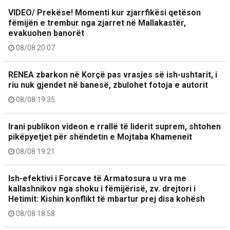
VIDEO/ Prekëse! Momenti kur zjarrfikësi qetëson
fëmijën e trembur nga zjarret në Mallakastër,
evakuohen banorët
08/08 20:07
RENEA zbarkon në Korçë pas vrasjes së ish-ushtarit, i
riu nuk gjendet në banesë, zbulohet fotoja e autorit
08/08 19:35
Irani publikon videon e rrallë të liderit suprem, shtohen
pikëpyetjet për shëndetin e Mojtaba Khameneit
08/08 19:21
Ish-efektivi i Forcave të Armatosura u vra me
kallashnikov nga shoku i fëmijërisë, zv. drejtori i
Hetimit: Kishin konflikt të mbartur prej disa kohësh
08/08 18:58