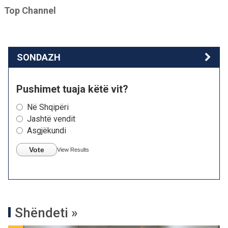
Top Channel
SONDAZH
Pushimet tuaja këtë vit?
Në Shqipëri
Jashtë vendit
Asgjëkundi
Vote
View Results
Shëndeti »