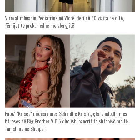
Virozat mbushin Pediatrinë në Vlorë, deri në 80 vizita në ditë,
fëmijët të prekur edhe me alergjitë
Foto/ “Kriset” miqësia mes Selin dhe Kristit, çfarë ndodhi mes
fitueses së Big Brother VIP 5 dhe ish-banorit të shtëpisë më të
famshme në Shqipëri