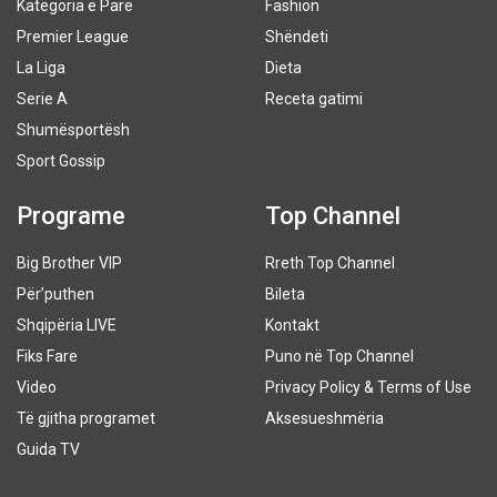
Kategoria e Parë
Fashion
Premier League
Shëndeti
La Liga
Dieta
Serie A
Receta gatimi
Shumësportësh
Sport Gossip
Programe
Top Channel
Big Brother VIP
Rreth Top Channel
Për’puthen
Bileta
Shqipëria LIVE
Kontakt
Fiks Fare
Puno në Top Channel
Video
Privacy Policy & Terms of Use
Të gjitha programet
Aksesueshmëria
Guida TV