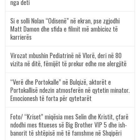
nga deti
Si e solli Nolan “Odisenë” në ekran, pse zgjodhi
Matt Damon dhe sfida e filmit më ambicioz të
karrierës
Virozat mbushin Pediatrinë në Vlorë, deri në 80
vizita në ditë, fëmijët të prekur edhe me alergjitë
“Verë dhe Portokalle” në Bulqizë, aktorët e
Portokallisë ndezin atmosferën në qytetin minator.
Emocionesh të forta për qytetarët
Foto/ “Kriset” miqësia mes Selin dhe Kristit, çfarë
ndodhi mes fitueses së Big Brother VIP 5 dhe ish-
banorit të shtëpisë më të famshme në Shqipëri