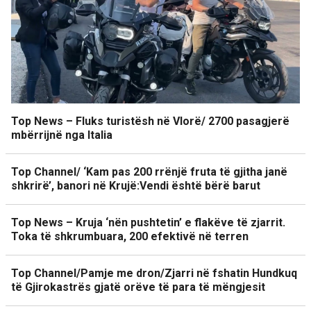
Top News – Fluks turistësh në Vlorë/ 2700 pasagjerë
mbërrijnë nga Italia
Top Channel/ ‘Kam pas 200 rrënjë fruta të gjitha janë
shkrirë’, banori në Krujë:Vendi është bërë barut
Top News – Kruja ‘nën pushtetin’ e flakëve të zjarrit.
Toka të shkrumbuara, 200 efektivë në terren
Top Channel/Pamje me dron/Zjarri në fshatin Hundkuq
të Gjirokastrës gjatë orëve të para të mëngjesit