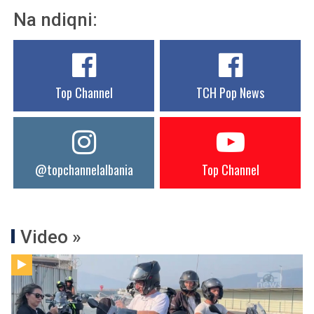
Na ndiqni:
Top Channel
TCH Pop News
@topchannelalbania
Top Channel
Video »