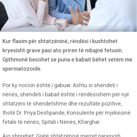
Kur flasim për shtatzëninë, rëndësi i kushtohet
kryesisht grave pasi ato priren të mbajnë fetusin.
Gjithmonë besohet se puna e babait bëhet vetëm me
spermatozoide.
Por ky nocion është i gabuar. Ashtu si shëndeti i
nënës, shëndeti i babait është i rëndësishëm për një
shtatzëni të shëndetshme dhe rezultate pozitive,
thotë Dr. Priya Deshpande, Konsulente për mjekësinë
fetale të nënës, Spitali i Nënës, Kharghar.
Ajo shprehet: Gjatë shtatzënisë merret parasysh