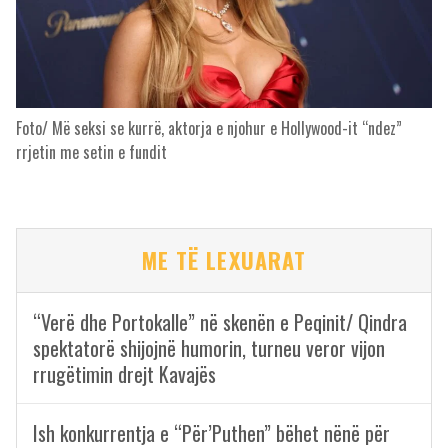
Foto/ Më seksi se kurrë, aktorja e njohur e Hollywood-it “ndez”
rrjetin me setin e fundit
ME TË LEXUARAT
“Verë dhe Portokalle” në skenën e Peqinit/ Qindra
spektatorë shijojnë humorin, turneu veror vijon
rrugëtimin drejt Kavajës
Ish konkurrentja e “Për’Puthen” bëhet nënë për