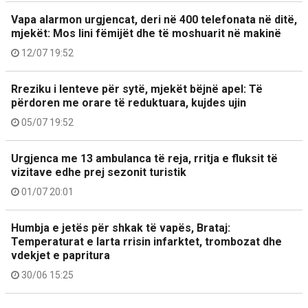
Vapa alarmon urgjencat, deri në 400 telefonata në ditë,
mjekët: Mos lini fëmijët dhe të moshuarit në makinë
12/07 19:52
Rreziku i lenteve për sytë, mjekët bëjnë apel: Të
përdoren me orare të reduktuara, kujdes ujin
05/07 19:52
Urgjenca me 13 ambulanca të reja, rritja e fluksit të
vizitave edhe prej sezonit turistik
01/07 20:01
Humbja e jetës për shkak të vapës, Brataj:
Temperaturat e larta rrisin infarktet, trombozat dhe
vdekjet e papritura
30/06 15:25