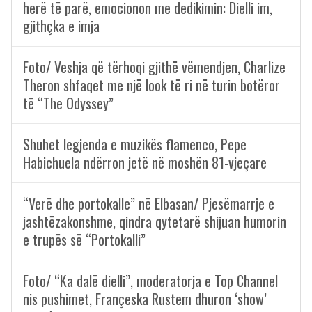
herë të parë, emocionon me dedikimin: Dielli im,
gjithçka e imja
Foto/ Veshja që tërhoqi gjithë vëmendjen, Charlize
Theron shfaqet me një look të ri në turin botëror
të “The Odyssey”
Shuhet legjenda e muzikës flamenco, Pepe
Habichuela ndërron jetë në moshën 81-vjeçare
“Verë dhe portokalle” në Elbasan/ Pjesëmarrje e
jashtëzakonshme, qindra qytetarë shijuan humorin
e trupës së “Portokalli”
Foto/ “Ka dalë dielli”, moderatorja e Top Channel
nis pushimet, Françeska Rustem dhuron ‘show’