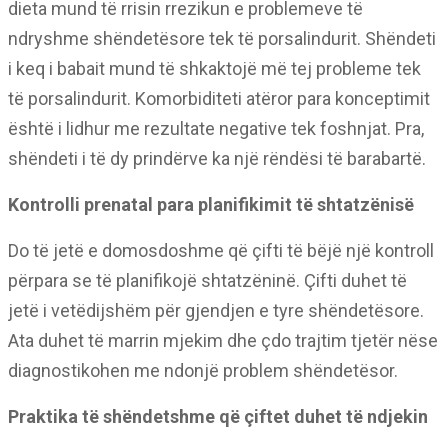
dieta mund të rrisin rrezikun e problemeve të
ndryshme shëndetësore tek të porsalindurit. Shëndeti
i keq i babait mund të shkaktojë më tej probleme tek
të porsalindurit. Komorbiditeti atëror para konceptimit
është i lidhur me rezultate negative tek foshnjat. Pra,
shëndeti i të dy prindërve ka një rëndësi të barabartë.
Kontrolli prenatal para planifikimit të shtatzënisë
Do të jetë e domosdoshme që çifti të bëjë një kontroll
përpara se të planifikojë shtatzëninë. Çifti duhet të
jetë i vetëdijshëm për gjendjen e tyre shëndetësore.
Ata duhet të marrin mjekim dhe çdo trajtim tjetër nëse
diagnostikohen me ndonjë problem shëndetësor.
Praktika të shëndetshme që çiftet duhet të ndjekin