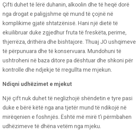
Çifti duhet të lërë duhanin, alkoolin dhe të heqë dorë
nga drogat e paligjshme që mund të çojnë në
komplikime gjatë shtatzënisë. Hani një dietë të
ekuilibruar duke zgjedhur fruta të freskëta, perime,
thjerrëza, drithëra dhe bishtajore. Thuaj JO ushqimeve
të përpunuara dhe të konservuara. Mundohuni të
ushtroheni në baza ditore pa dështuar dhe shkoni për
kontrolle dhe ndjekje të rregullta me mjekun.
Ndiqni udhëzimet e mjekut
Një çift nuk duhet të neglizhojë shëndetin e tyre pasi
duke e bërë këtë nga ana tjetër mund të ndikojë në
mirëqenien e foshnjës. Është më mirë t’i përmbahen
udhëzimeve të dhëna vetëm nga mjeku.