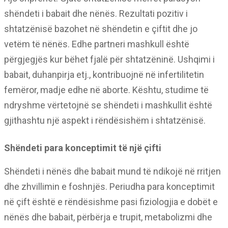
shëndeti i babait dhe nënës. Rezultati pozitiv i
shtatzënisë bazohet në shëndetin e çiftit dhe jo
vetëm të nënës. Edhe partneri mashkull është
përgjegjës kur bëhet fjalë për shtatzëninë. Ushqimi i
babait, duhanpirja etj., kontribuojnë në infertilitetin
femëror, madje edhe në aborte. Kështu, studime të
ndryshme vërtetojnë se shëndeti i mashkullit është
gjithashtu një aspekt i rëndësishëm i shtatzënisë.
Shëndeti para konceptimit të një çifti
Shëndeti i nënës dhe babait mund të ndikojë në rritjen
dhe zhvillimin e foshnjës. Periudha para konceptimit
në çift është e rëndësishme pasi fiziologjia e dobët e
nënës dhe babait, përbërja e trupit, metabolizmi dhe