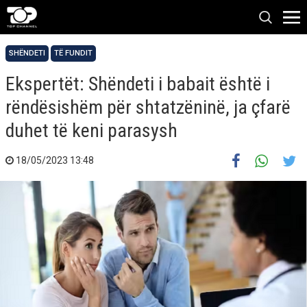
SHËNDETI
TË FUNDIT
Ekspertët: Shëndeti i babait është i
rëndësishëm për shtatzëninë, ja çfarë
duhet të keni parasysh
18/05/2023 13:48