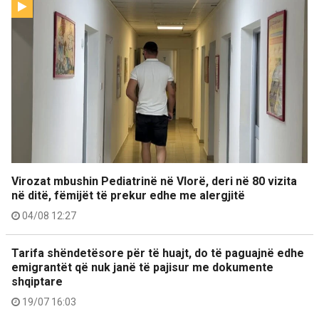
Virozat mbushin Pediatrinë në Vlorë, deri në 80 vizita
në ditë, fëmijët të prekur edhe me alergjitë
04/08 12:27
Tarifa shëndetësore për të huajt, do të paguajnë edhe
emigrantët që nuk janë të pajisur me dokumente
shqiptare
19/07 16:03