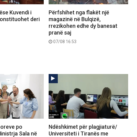
ëse Kuvendi i
Përfshihet nga flakët një
onstituohet deri
magazinë në Bulqizë,
rrezikohen edhe dy banesat
pranë saj
07/08 16:53
umoreve po
Ndëshkimet për plagjiaturë/
inistrja Sala në
Universiteti i Tiranës me