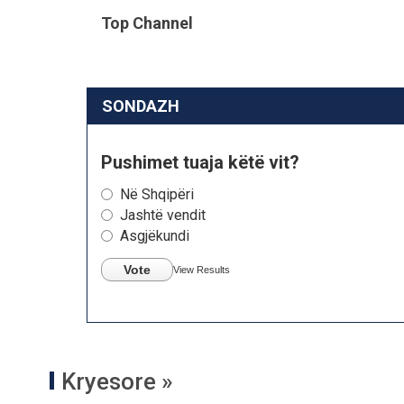
Top Channel
SONDAZH
Pushimet tuaja këtë vit?
Në Shqipëri
Jashtë vendit
Asgjëkundi
Vote
View Results
Kryesore »