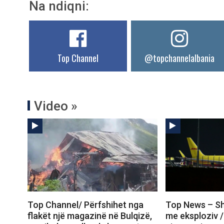
Na ndiqni:
Top Channel
@topchannelalbania
Video »
Top Channel/ Përfshihet nga
Top News – Sh
flakët një magazinë në Bulqizë,
me eksploziv /