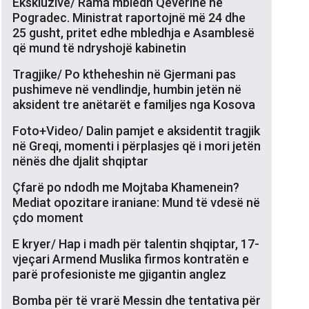
Ekskluzive/ Rama mbledh Qeverinë në
Pogradec. Ministrat raportojnë më 24 dhe
25 gusht, pritet edhe mbledhja e Asamblesë
që mund të ndryshojë kabinetin
Tragjike/ Po ktheheshin në Gjermani pas
pushimeve në vendlindje, humbin jetën në
aksident tre anëtarët e familjes nga Kosova
Foto+Video/ Dalin pamjet e aksidentit tragjik
në Greqi, momenti i përplasjes që i mori jetën
nënës dhe djalit shqiptar
Çfarë po ndodh me Mojtaba Khamenein?
Mediat opozitare iraniane: Mund të vdesë në
çdo moment
E kryer/ Hap i madh për talentin shqiptar, 17-
vjeçari Armend Muslika firmos kontratën e
parë profesioniste me gjigantin anglez
Bomba për të vrarë Messin dhe tentativa për