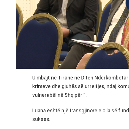
U mbajt në Tiranë në Ditën Ndërkombëta
krimeve dhe gjuhës së urrejtjes, ndaj kom
vulnerabël në Shqipëri”.
Luana është një transgjinore e cila së fund
sukses.