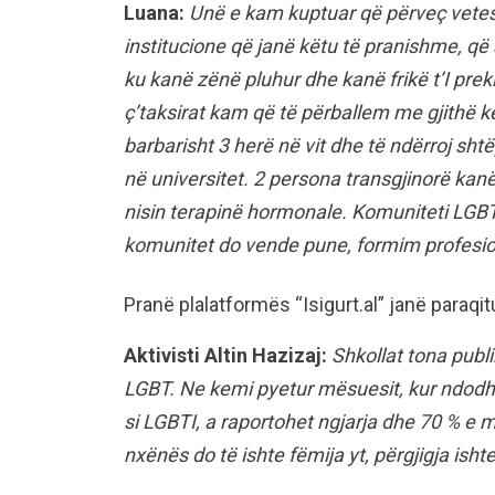
Luana:
Unë e kam kuptuar që përveç vetes
institucione që janë këtu të pranishme, që 
ku kanë zënë pluhur dhe kanë frikë t’I pre
ç’taksirat kam që të përballem me gjithë k
barbarisht 3 herë në vit dhe të ndërroj sht
në universitet. 2 persona transgjinorë kan
nisin terapinë hormonale. Komuniteti LGBT
komunitet do vende pune, formim profesional
Pranë plalatformës “Isigurt.al” janë para
Aktivisti Altin Hazizaj:
Shkollat tona publ
LGBT. Ne kemi pyetur mësuesit, kur ndodh 
si LGBTI, a raportohet ngjarja dhe 70 % e 
nxënës do të ishte fëmija yt, përgjigja ishte