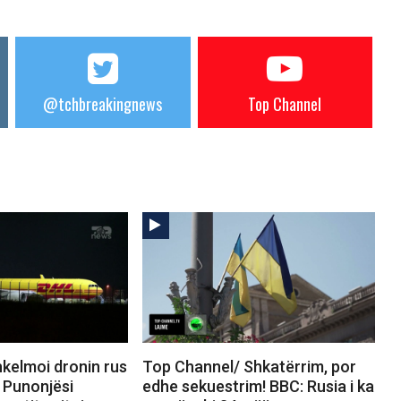
@tchbreakingnews
Top Channel
kelmoi dronin rus
Top Channel/ Shkatërrim, por
 Punonjësi
edhe sekuestrim! BBC: Rusia i ka