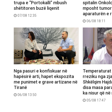
trupa e “Portokalli” mbush
spitalin Onkolo
shëtitoren buzë liqenit
mposht tumori
aparaturën e 
07/08 12:35
06/08 18:11
Nga pasuri e konfiskuar në
Temperaturat 
hapësirë arti, hapet ekspozita
rreziku nga zja
me punimet e grave artizane në
Shkëlqim Hajd
Tiranë
disa masa par
ka nisur që në
06/08 13:50
05/08 17:47