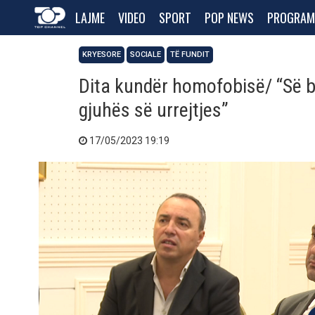
LAJME
VIDEO
SPORT
POP NEWS
PROGRAM
KRYESORE
SOCIALE
TË FUNDIT
Dita kundër homofobisë/ “Së 
gjuhës së urrejtjes”
17/05/2023 19:19