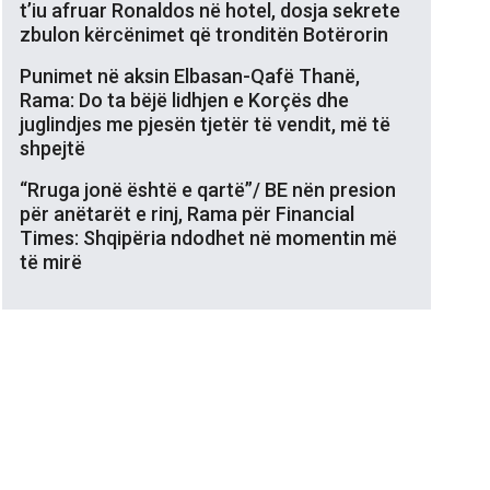
t’iu afruar Ronaldos në hotel, dosja sekrete
zbulon kërcënimet që tronditën Botërorin
Punimet në aksin Elbasan-Qafë Thanë,
Rama: Do ta bëjë lidhjen e Korçës dhe
juglindjes me pjesën tjetër të vendit, më të
shpejtë
“Rruga jonë është e qartë”/ BE nën presion
për anëtarët e rinj, Rama për Financial
Times: Shqipëria ndodhet në momentin më
të mirë