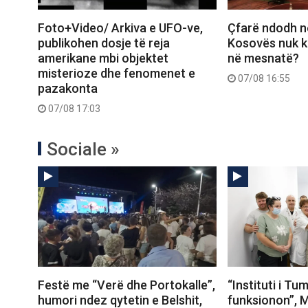
Foto+Video/ Arkiva e UFO-ve,
Çfarë ndodh n
publikohen dosje të reja
Kosovës nuk k
amerikane mbi objektet
në mesnatë?
misterioze dhe fenomenet e
07/08 16:55
pazakonta
07/08 17:03
Sociale »
Festë me “Verë dhe Portokalle”,
“Instituti i T
humori ndez qytetin e Belshit,
funksionon”, M