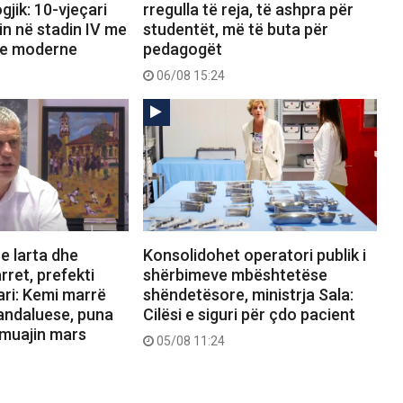
gjik: 10-vjeçari
rregulla të reja, të ashpra për
n në stadin IV me
studentët, më të buta për
re moderne
pedagogët
06/08 15:24
e larta dhe
Konsolidohet operatori publik i
rret, prefekti
shërbimeve mbështetëse
ari: Kemi marrë
shëndetësore, ministrja Sala:
andaluese, puna
Cilësi e siguri për çdo pacient
 muajin mars
05/08 11:24