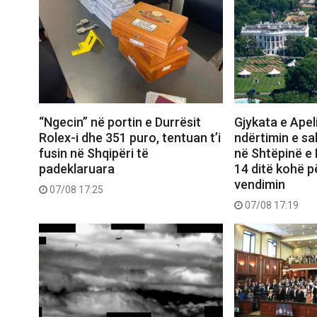
“Ngecin” në portin e Durrësit
Gjykata e Apel
Rolex-i dhe 351 puro, tentuan t’i
ndërtimin e sal
fusin në Shqipëri të
në Shtëpinë e
padeklaruara
14 ditë kohë p
vendimin
07/08 17:25
07/08 17:19