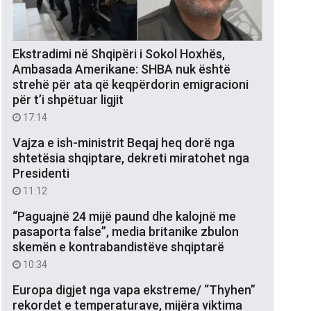
Ekstradimi në Shqipëri i Sokol Hoxhës,
Ambasada Amerikane: SHBA nuk është
strehë për ata që keqpërdorin emigracioni
për t’i shpëtuar ligjit
17:14
Vajza e ish-ministrit Beqaj heq dorë nga
shtetësia shqiptare, dekreti miratohet nga
Presidenti
11:12
“Paguajnë 24 mijë paund dhe kalojnë me
pasaporta false”, media britanike zbulon
skemën e kontrabandistëve shqiptarë
10:34
Europa digjet nga vapa ekstreme/ “Thyhen”
rekordet e temperaturave, mijëra viktima