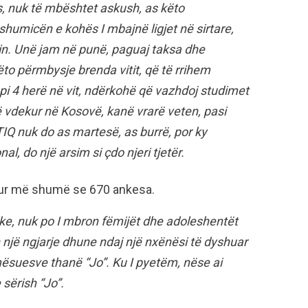
, nuk të mbështet askush, as këto
shumicën e kohës I mbajnë ligjet në sirtare,
kin. Unë jam në punë, paguaj taksa dhe
ëto përmbysje brenda vitit, që të rrihem
ëpi 4 herë në vit, ndërkohë që vazhdoj studimet
ë vdekur në Kosovë, kanë vrarë veten, pasi
IQ nuk do as martesë, as burrë, por ky
, do një arsim si çdo njeri tjetër.
qitur më shumë se 670 ankesa.
ike, nuk po I mbron fëmijët dhe adoleshentët
një ngjarje dhune ndaj një nxënësi të dyshuar
mësuesve thanë “Jo”. Ku I pyetëm, nëse ai
 sërish “Jo”.