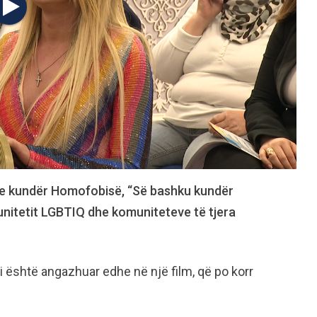
re kundër Homofobisë, “Së bashku kundër
unitetit LGBTIQ dhe komuniteteve të tjera
i është angazhuar edhe në një film, që po korr