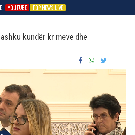
E
YOUTUBE
TOP NEWS LIVE
bashku kundër krimeve dhe