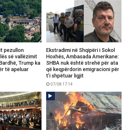
it pezullon
Ekstradimi në Shqipëri i Sokol
lës së vallëzimit
Hoxhës, Ambasada Amerikane:
 Bardhë, Trump ka
SHBA nuk është strehë për ata
ër të apeluar
që keqpërdorin emigracioni për
t’i shpëtuar ligjit
07/08 17:14