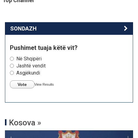
Top Channel
SONDAZH
Pushimet tuaja këtë vit?
Në Shqipëri
Jashtë vendit
Asgjëkundi
Vote
View Results
Kosova »