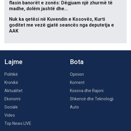
flasin banorët e zonës: Dëgjuam një zhurmë të
madhe, dolëm jashtë dhe…
Nuk ka qetësi në Kuvendin e Kosovës, Kurti
goditet me vezë gjatë seancës nga deputetja e
AAK
Lajme
Bota
Politikë
Opinion
Kronikë
Koment
Aktualitet
Kosova dhe Rajoni
Ekonomi
Shkencë dhe Teknologji
Sociale
Auto
Video
Top News LIVE