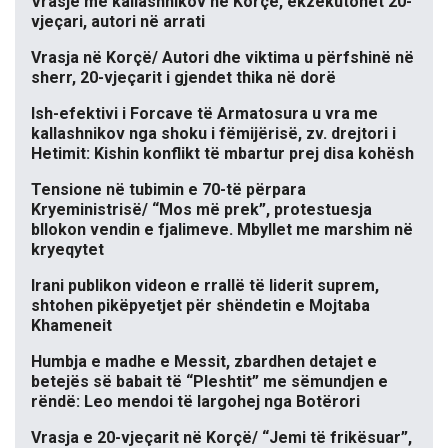
Vrasje me kallashnikov në Korçë, ekzekutohet 20-
vjeçari, autori në arrati
Vrasja në Korçë/ Autori dhe viktima u përfshinë në
sherr, 20-vjeçarit i gjendet thika në dorë
Ish-efektivi i Forcave të Armatosura u vra me
kallashnikov nga shoku i fëmijërisë, zv. drejtori i
Hetimit: Kishin konflikt të mbartur prej disa kohësh
Tensione në tubimin e 70-të përpara
Kryeministrisë/ “Mos më prek”, protestuesja
bllokon vendin e fjalimeve. Mbyllet me marshim në
kryeqytet
Irani publikon videon e rrallë të liderit suprem,
shtohen pikëpyetjet për shëndetin e Mojtaba
Khameneit
Humbja e madhe e Messit, zbardhen detajet e
betejës së babait të “Pleshtit” me sëmundjen e
rëndë: Leo mendoi të largohej nga Botërori
Vrasja e 20-vjeçarit në Korçë/ “Jemi të frikësuar”,