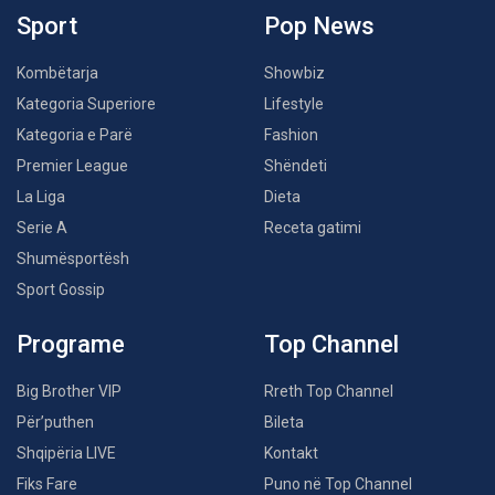
Sport
Pop News
Kombëtarja
Showbiz
Kategoria Superiore
Lifestyle
Kategoria e Parë
Fashion
Premier League
Shëndeti
La Liga
Dieta
Serie A
Receta gatimi
Shumësportësh
Sport Gossip
Programe
Top Channel
Big Brother VIP
Rreth Top Channel
Për’puthen
Bileta
Shqipëria LIVE
Kontakt
Fiks Fare
Puno në Top Channel