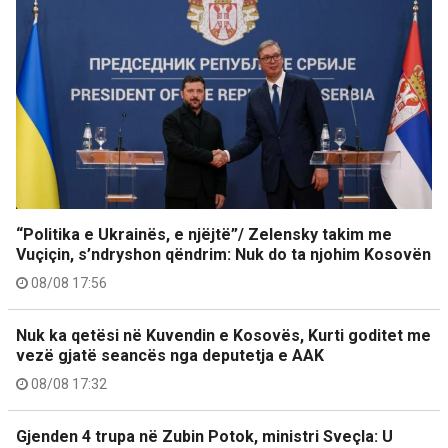
“Politika e Ukrainës, e njëjtë”/ Zelensky takim me
Vuçiçin, s’ndryshon qëndrim: Nuk do ta njohim Kosovën
08/08 17:56
Nuk ka qetësi në Kuvendin e Kosovës, Kurti goditet me
vezë gjatë seancës nga deputetja e AAK
08/08 17:32
Gjenden 4 trupa në Zubin Potok, ministri Sveçla: U