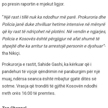
po presin raportin e mjekut ligjor.
“
Një rast i tillë nuk ka ndodhur më parë. Prokuroria dhe
Policia janë duke zhvilluar hetime intensive në mënyrë
që ky rast të ndriçohet në plotëni. Në vendin e ngjarjes,
Policia e Kosovës është përgjigjur në afat shumë të
shpejtë dhe ka arritur ta arrestojë personin e dyshuar”-
tha Nikiçi.
Prokurorja e rastit, Sahide Gashi, ka kërkuar që i
pandehuri të vijojë qëndrimin në paraburgim për një
muaj, ndërsa seanca është mbajtur gjatë ditës së
sotme. Vrasja që tronditi të gjithë Kosovën ndodhi
rreth orës 16:00 të premtes.