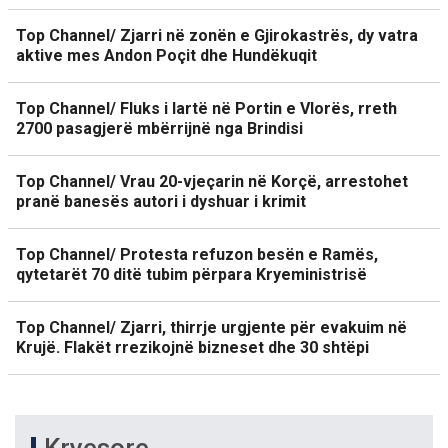
Top Channel/ Zjarri në zonën e Gjirokastrës, dy vatra
aktive mes Andon Poçit dhe Hundëkuqit
Top Channel/ Fluks i lartë në Portin e Vlorës, rreth
2700 pasagjerë mbërrijnë nga Brindisi
Top Channel/ Vrau 20-vjeçarin në Korçë, arrestohet
pranë banesës autori i dyshuar i krimit
Top Channel/ Protesta refuzon besën e Ramës,
qytetarët 70 ditë tubim përpara Kryeministrisë
Top Channel/ Zjarri, thirrje urgjente për evakuim në
Krujë. Flakët rrezikojnë bizneset dhe 30 shtëpi