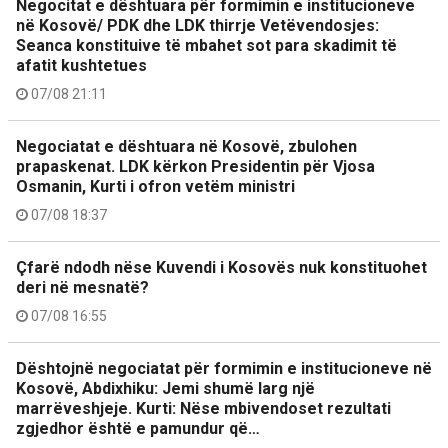
Negocitat e dështuara për formimin e institucioneve
në Kosovë/ PDK dhe LDK thirrje Vetëvendosjes:
Seanca konstituive të mbahet sot para skadimit të
afatit kushtetues
07/08 21:11
Negociatat e dështuara në Kosovë, zbulohen
prapaskenat. LDK kërkon Presidentin për Vjosa
Osmanin, Kurti i ofron vetëm ministri
07/08 18:37
Çfarë ndodh nëse Kuvendi i Kosovës nuk konstituohet
deri në mesnatë?
07/08 16:55
Dështojnë negociatat për formimin e institucioneve në
Kosovë, Abdixhiku: Jemi shumë larg një
marrëveshjeje. Kurti: Nëse mbivendoset rezultati
zgjedhor është e pamundur që…