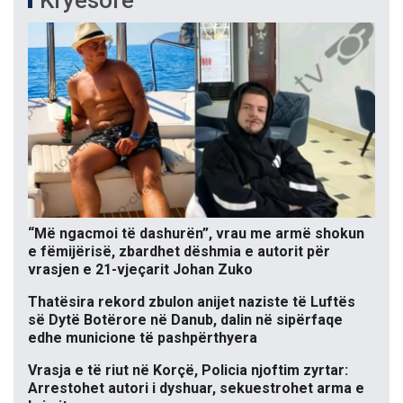
Kryesore
“Më ngacmoi të dashurën”, vrau me armë shokun
e fëmijërisë, zbardhet dëshmia e autorit për
vrasjen e 21-vjeçarit Johan Zuko
Thatësira rekord zbulon anijet naziste të Luftës
së Dytë Botërore në Danub, dalin në sipërfaqe
edhe municione të pashpërthyera
Vrasja e të riut në Korçë, Policia njoftim zyrtar:
Arrestohet autori i dyshuar, sekuestrohet arma e