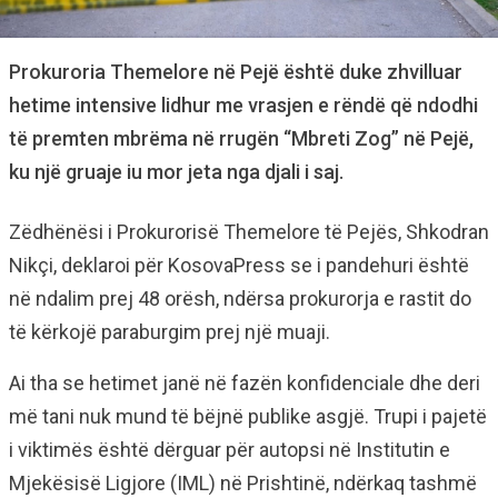
Prokuroria Themelore në Pejë është duke zhvilluar
hetime intensive lidhur me vrasjen e rëndë që ndodhi
të premten mbrëma në rrugën “Mbreti Zog” në Pejë,
ku një gruaje iu mor jeta nga djali i saj.
Zëdhënësi i Prokurorisë Themelore të Pejës, Shkodran
Nikçi, deklaroi për KosovaPress se i pandehuri është
në ndalim prej 48 orësh, ndërsa prokurorja e rastit do
të kërkojë paraburgim prej një muaji.
Ai tha se hetimet janë në fazën konfidenciale dhe deri
më tani nuk mund të bëjnë publike asgjë. Trupi i pajetë
i viktimës është dërguar për autopsi në Institutin e
Mjekësisë Ligjore (IML) në Prishtinë, ndërkaq tashmë