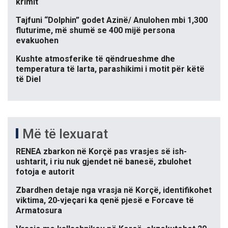
krimit
Tajfuni “Dolphin” godet Azinë/ Anulohen mbi 1,300
fluturime, më shumë se 400 mijë persona
evakuohen
Kushte atmosferike të qëndrueshme dhe
temperatura të larta, parashikimi i motit për këtë
të Diel
Më të lexuarat
RENEA zbarkon në Korçë pas vrasjes së ish-
ushtarit, i riu nuk gjendet në banesë, zbulohet
fotoja e autorit
Zbardhen detaje nga vrasja në Korçë, identifikohet
viktima, 20-vjeçari ka qenë pjesë e Forcave të
Armatosura