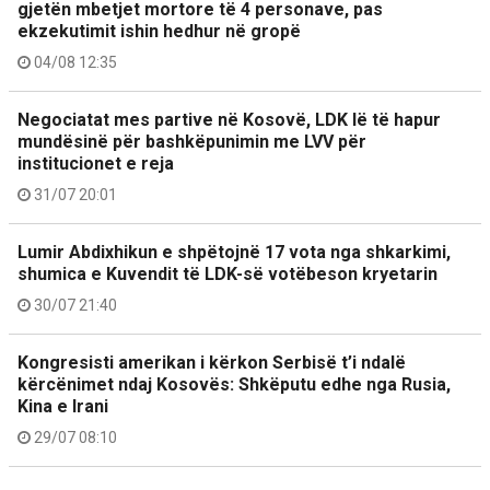
gjetën mbetjet mortore të 4 personave, pas
ekzekutimit ishin hedhur në gropë
04/08 12:35
Negociatat mes partive në Kosovë, LDK lë të hapur
mundësinë për bashkëpunimin me LVV për
institucionet e reja
31/07 20:01
Lumir Abdixhikun e shpëtojnë 17 vota nga shkarkimi,
shumica e Kuvendit të LDK-së votëbeson kryetarin
30/07 21:40
Kongresisti amerikan i kërkon Serbisë t’i ndalë
kërcënimet ndaj Kosovës: Shkëputu edhe nga Rusia,
Kina e Irani
29/07 08:10