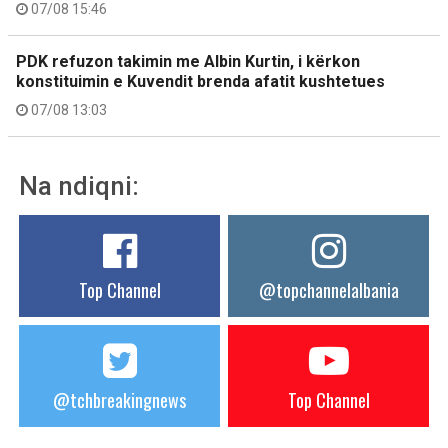
07/08 15:46
PDK refuzon takimin me Albin Kurtin, i kërkon
konstituimin e Kuvendit brenda afatit kushtetues
07/08 13:03
Na ndiqni:
Top Channel
@topchannelalbania
@tchbreakingnews
Top Channel