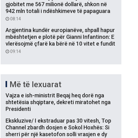
gjobitet me 567 milionë dollarë, shkon në
942 mln totali i ndëshkimeve të papaguara
08:14
Argjentina kundër europianëve, shpall hapur
mbështetjen e plotë për Gianni Infantinon: E
vlerësojmë çfarë ka bërë në 10 vitet e fundit
09:14
Më të lexuarat
Vajza e ish-ministrit Beqaj heq dorë nga
shtetësia shqiptare, dekreti miratohet nga
Presidenti
Ekskluzive/ I ekstraduar pas 30 vitesh, Top
Channel zbardh dosjen e Sokol Hoxhës: Si
sherri për një kasetofon solli vrasjen e dy