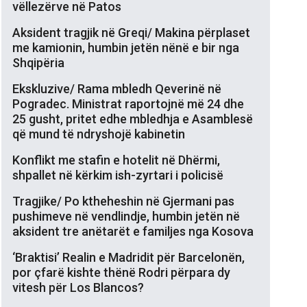
vëllezërve në Patos
Aksident tragjik në Greqi/ Makina përplaset
me kamionin, humbin jetën nënë e bir nga
Shqipëria
Ekskluzive/ Rama mbledh Qeverinë në
Pogradec. Ministrat raportojnë më 24 dhe
25 gusht, pritet edhe mbledhja e Asamblesë
që mund të ndryshojë kabinetin
Konflikt me stafin e hotelit në Dhërmi,
shpallet në kërkim ish-zyrtari i policisë
Tragjike/ Po ktheheshin në Gjermani pas
pushimeve në vendlindje, humbin jetën në
aksident tre anëtarët e familjes nga Kosova
‘Braktisi’ Realin e Madridit për Barcelonën,
por çfarë kishte thënë Rodri përpara dy
vitesh për Los Blancos?