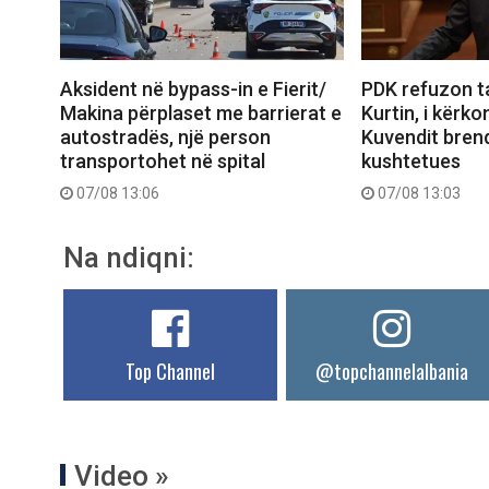
Aksident në bypass-in e Fierit/
PDK refuzon t
Makina përplaset me barrierat e
Kurtin, i kërko
autostradës, një person
Kuvendit brend
transportohet në spital
kushtetues
07/08 13:06
07/08 13:03
Na ndiqni:
Top Channel
@topchannelalbania
Video »