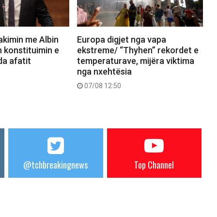
akimin me Albin
Europa digjet nga vapa
n konstituimin e
ekstreme/ “Thyhen” rekordet e
a afatit
temperaturave, mijëra viktima
nga nxehtësia
07/08 12:50
@tchbreakingnews
Top Channel