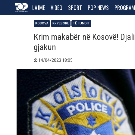
LAJME
VIDEO
SPORT
POP NEWS
PROGRAM
KOSOVA
KRYESORE
TË FUNDIT
Krim makabër në Kosovë! Djali 
gjakun
14/04/2023 18:05