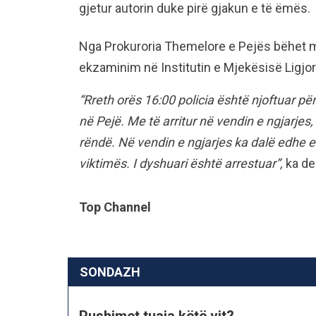
gjetur autorin duke pirë gjakun e të ëmës.
Nga Prokuroria Themelore e Pejës bëhet me
ekzaminim në Institutin e Mjekësisë Ligjor
“Rreth orës 16:00 policia është njoftuar pë
në Pejë. Me të arritur në vendin e ngjarjes,
rëndë. Në vendin e ngjarjes ka dalë edhe ek
viktimës. I dyshuari është arrestuar”,
ka dek
Top Channel
SONDAZH
Pushimet tuaja këtë vit?