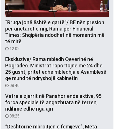
“Rruga jonë është e qartë”/ BE nën presion
për anëtarët e rinj, Rama për Financial
Times: Shqipëria ndodhet në momentin më
të mirë
12:02
Ekskluzive/ Rama mbledh Qeverinë në
Pogradec. Ministrat raportojnë më 24 dhe
25 gusht, pritet edhe mbledhja e Asamblesë
që mund të ndryshojë kabinetin
08:40
Vatra e zjarrit në Panahor ende aktive, 95
forca speciale të angazhuara në terren,
ndihmë edhe nga ajri
08:25
“Dështoi në mbrojtjen e fëmijëve”, Meta