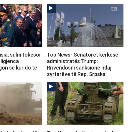
sia, sulm tokësor
Top News- Senatorët kërkesë
ligjenca
administratës Trump:
gon se kur do të
Rrivendosni sanksione ndaj
zyrtarëve të Rep. Srpska