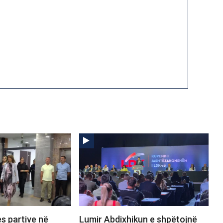
s partive në
Lumir Abdixhikun e shpëtojnë