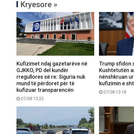
Kryesore »
Kufizimet ndaj gazetarëve në
Trump sfidon 
GJKKO, PD del kundër
Kushtetutën a
rregullores së re: Siguria nuk
nënshkruan urd
mund të përdoret për të
kufizimin e sht
kufizuar transparencën
07/08 13:18
07/08 13:25