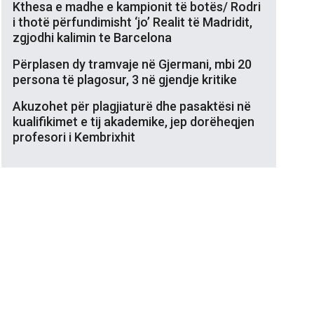
Kthesa e madhe e kampionit të botës/ Rodri
i thotë përfundimisht ‘jo’ Realit të Madridit,
zgjodhi kalimin te Barcelona
Përplasen dy tramvaje në Gjermani, mbi 20
persona të plagosur, 3 në gjendje kritike
Akuzohet për plagjiaturë dhe pasaktësi në
kualifikimet e tij akademike, jep dorëheqjen
profesori i Kembrixhit