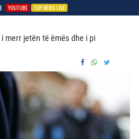
E
YOUTUBE
TOP NEWS LIVE
i merr jetën të ëmës dhe i pi