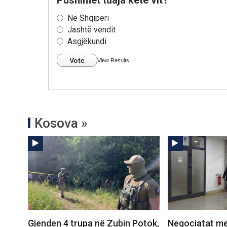
Në Shqipëri
Jashtë vendit
Asgjëkundi
Vote
View Results
Kosova »
Gjenden 4 trupa në Zubin Potok,
Negociatat me