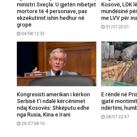
ministri Sveçla: U gjetën mbetjet
Kosovë, LDK lë
mortore të 4 personave, pas
mundësinë pë
ekzekutimit ishin hedhur në
me LVV për ins
gropë
31/07 20:01
04/08 12:35
Kongresisti amerikan i kërkon
E rëndë në Pris
Serbisë t’i ndalë kërcënimet
gjatë montimit
ndaj Kosovës: Shkëputu edhe
ndërtimi, humb
nga Rusia, Kina e Irani
28/07 22:47
29/07 08:10