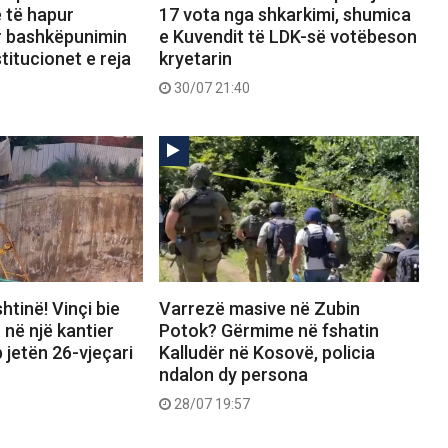
 të hapur
17 vota nga shkarkimi, shumica
r bashkëpunimin
e Kuvendit të LDK-së votëbeson
titucionet e reja
kryetarin
30/07 21:40
htinë! Vinçi bie
Varrezë masive në Zubin
 në një kantier
Potok? Gërmime në fshatin
 jetën 26-vjeçari
Kalludër në Kosovë, policia
ndalon dy persona
28/07 19:57