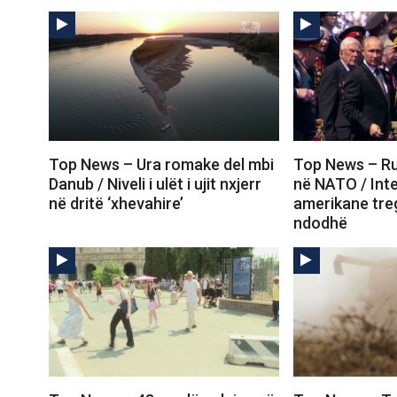
Top News – Ura romake del mbi
Top News – Ru
Danub / Niveli i ulët i ujit nxjerr
në NATO / Inte
në dritë ‘xhevahire’
amerikane tre
ndodhë