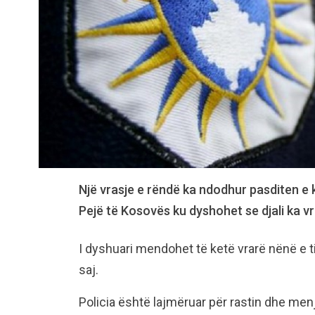
Një vrasje e rëndë ka ndodhur pasditen e 
Pejë të Kosovës ku dyshohet se djali ka vra
I dyshuari mendohet të ketë vrarë nënë e tij
saj.
Policia është lajmëruar për rastin dhe men