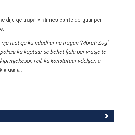
 dije që trupi i viktimës është dërguar për
e.
r një rast që ka ndodhur në rrugën ‘Mbreti Zog’
 policia ka kuptuar se bëhet fjalë për vrasje të
ipi mjekësor, i cili ka konstatuar vdekjen e
laruar ai.