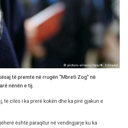
kësaj të premte në rrugën “Mbreti Zog” në
rë nënën e tij.
, të cilës i ka prerë kokën dhe ka pirë gjakun e
jëherë është paraqitur në vendngjarje ku ka