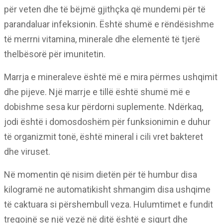
për veten dhe të bëjmë gjithçka që mundemi për të
parandaluar infeksionin. Është shumë e rëndësishme
të merrni vitamina, minerale dhe elementë të tjerë
thelbësorë për imunitetin.
Marrja e mineraleve është më e mira përmes ushqimit
dhe pijeve. Një marrje e tillë është shumë më e
dobishme sesa kur përdorni suplemente. Ndërkaq,
jodi është i domosdoshëm për funksionimin e duhur
të organizmit tonë, është mineral i cili vret bakteret
dhe viruset.
Në momentin që nisim dietën për të humbur disa
kilogramë ne automatikisht shmangim disa ushqime
të caktuara si përshembull veza. Hulumtimet e fundit
tregojnë se një vezë në ditë është e sigurt dhe