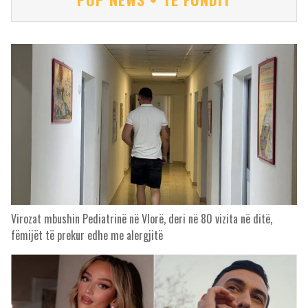
Virozat mbushin Pediatrinë në Vlorë, deri në 80 vizita në ditë,
fëmijët të prekur edhe me alergjitë