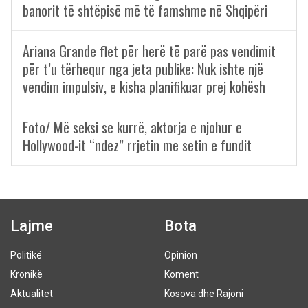
banorit të shtëpisë më të famshme në Shqipëri
Ariana Grande flet për herë të parë pas vendimit
për t’u tërhequr nga jeta publike: Nuk ishte një
vendim impulsiv, e kisha planifikuar prej kohësh
Foto/ Më seksi se kurrë, aktorja e njohur e
Hollywood-it “ndez” rrjetin me setin e fundit
Lajme
Bota
Politikë
Opinion
Kronikë
Koment
Aktualitet
Kosova dhe Rajoni