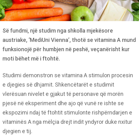
Së fundmi, një studim nga shkolla mjekësore
austriake, ‘MediUni Vienna’, thotë se vitamina A mund
funksionojë për humbjen në peshë, veçanërisht kur
moti bëhet më i ftohtë.
Studimi demonstron se vitamina A stimulon procesin
e djegies së dhjamit. Shkencëtarët e studimit
vlerësuan nivelet e gjakut të personave që morën
pjesë në eksperiment dhe ajo që vunë re ishte se
ekspozimi ndaj të ftohtit stimulonte rishpërndarjen e
vitaminës A nga mëlçia drejt indit yndyror duke nxitur
djegien e tij.