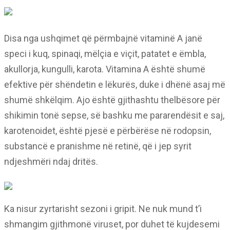
Disa nga ushqimet që përmbajnë vitaminë A janë
speci i kuq, spinaqi, mëlçia e viçit, patatet e ëmbla,
akullorja, kungulli, karota. Vitamina A është shumë
efektive për shëndetin e lëkurës, duke i dhënë asaj më
shumë shkëlqim. Ajo është gjithashtu thelbësore për
shikimin tonë sepse, së bashku me pararendësit e saj,
karotenoidet, është pjesë e përbërëse në rodopsin,
substancë e pranishme në retinë, që i jep syrit
ndjeshmëri ndaj dritës.
Ka nisur zyrtarisht sezoni i gripit. Ne nuk mund t’i
shmangim gjithmonë viruset, por duhet të kujdesemi