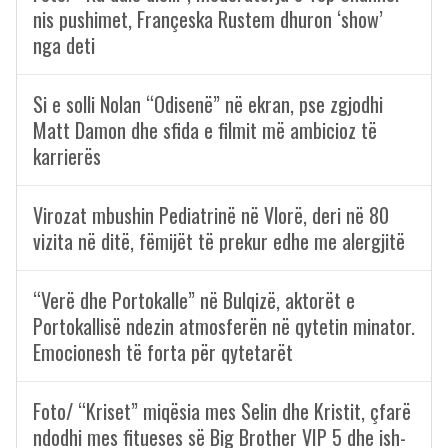
nis pushimet, Françeska Rustem dhuron ‘show’
nga deti
Si e solli Nolan “Odisenë” në ekran, pse zgjodhi
Matt Damon dhe sfida e filmit më ambicioz të
karrierës
Virozat mbushin Pediatrinë në Vlorë, deri në 80
vizita në ditë, fëmijët të prekur edhe me alergjitë
“Verë dhe Portokalle” në Bulqizë, aktorët e
Portokallisë ndezin atmosferën në qytetin minator.
Emocionesh të forta për qytetarët
Foto/ “Kriset” miqësia mes Selin dhe Kristit, çfarë
ndodhi mes fitueses së Big Brother VIP 5 dhe ish-