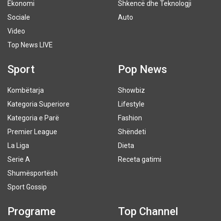
Ekonomi
Shkencë dhe Teknologji
Sociale
Auto
Video
Top News LIVE
Sport
Pop News
Kombëtarja
Showbiz
Kategoria Superiore
Lifestyle
Kategoria e Parë
Fashion
Premier League
Shëndeti
La Liga
Dieta
Serie A
Receta gatimi
Shumësportësh
Sport Gossip
Programe
Top Channel