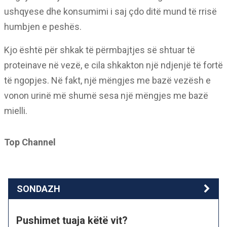
ushqyese dhe konsumimi i saj çdo ditë mund të rrisë
humbjen e peshës.
Kjo është për shkak të përmbajtjes së shtuar të
proteinave në vezë, e cila shkakton një ndjenjë të fortë
të ngopjes. Në fakt, një mëngjes me bazë vezësh e
vonon urinë më shumë sesa një mëngjes me bazë
mielli.
Top Channel
SONDAZH
Pushimet tuaja këtë vit?