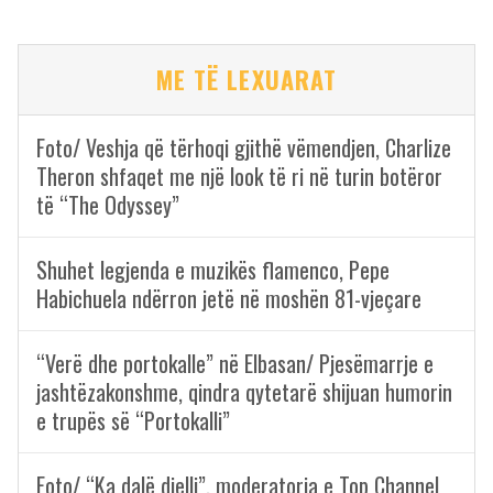
ME TË LEXUARAT
Foto/ Veshja që tërhoqi gjithë vëmendjen, Charlize
Theron shfaqet me një look të ri në turin botëror
të “The Odyssey”
Shuhet legjenda e muzikës flamenco, Pepe
Habichuela ndërron jetë në moshën 81-vjeçare
“Verë dhe portokalle” në Elbasan/ Pjesëmarrje e
jashtëzakonshme, qindra qytetarë shijuan humorin
e trupës së “Portokalli”
Foto/ “Ka dalë dielli”, moderatorja e Top Channel