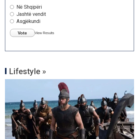
Në Shqipëri
Jashtë vendit
Asgjëkundi
Vote
View Results
Lifestyle »