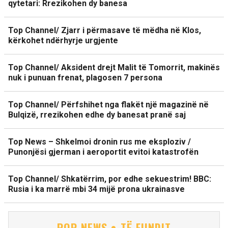
qytetari: Rrezikohen dy banesa
Top Channel/ Zjarr i përmasave të mëdha në Klos,
kërkohet ndërhyrje urgjente
Top Channel/ Aksident drejt Malit të Tomorrit, makinës
nuk i punuan frenat, plagosen 7 persona
Top Channel/ Përfshihet nga flakët një magazinë në
Bulqizë, rrezikohen edhe dy banesat pranë saj
Top News – Shkelmoi dronin rus me eksploziv /
Punonjësi gjerman i aeroportit evitoi katastrofën
Top Channel/ Shkatërrim, por edhe sekuestrim! BBC:
Rusia i ka marrë mbi 34 mijë prona ukrainasve
POP NEWS • TË FUNDIT