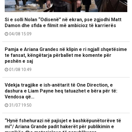
Si e solli Nolan “Odisenë” në ekran, pse zgjodhi Matt
Damon dhe sfida e filmit më ambicioz të karrierës
04/08 15:09
Pamja e Ariana Grandes në klipin e ri ngjall shqetësime
te fansat, këngëtarja përballet me komente për
peshën e saj
01/08 10:49
Vdekja tragjike e ish-anëtarit të One Direction, e
dashura e Liam Payne heq tatuazhet e bëra për të:
Vendosa që…
31/07 19:50
“Hynë fshehurazi në pajisjet e bashkëpunëtorëve të
mi”/ Ariana Grande padit hakerët për publikimin e