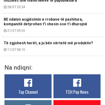
muzikës dhe materialeve të papublikuara
28/07 20:34
BE ndalon asgjësimin e rrobave të pashitura,
kompanitë detyrohen t’i shesin ose t’i dhurojnë
21/07 09:55
Të zgjohesh herët, a ju bën vërtetë më produktiv?
11/07 08:10
Na ndiqni:
Top Channel
TCH Pop News