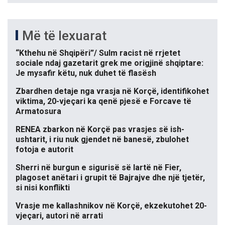
Më të lexuarat
“Kthehu në Shqipëri”/ Sulm racist në rrjetet
sociale ndaj gazetarit grek me origjinë shqiptare:
Je mysafir këtu, nuk duhet të flasësh
Zbardhen detaje nga vrasja në Korçë, identifikohet
viktima, 20-vjeçari ka qenë pjesë e Forcave të
Armatosura
RENEA zbarkon në Korçë pas vrasjes së ish-
ushtarit, i riu nuk gjendet në banesë, zbulohet
fotoja e autorit
Sherri në burgun e sigurisë së lartë në Fier,
plagoset anëtari i grupit të Bajrajve dhe një tjetër,
si nisi konflikti
Vrasje me kallashnikov në Korçë, ekzekutohet 20-
vjeçari, autori në arrati