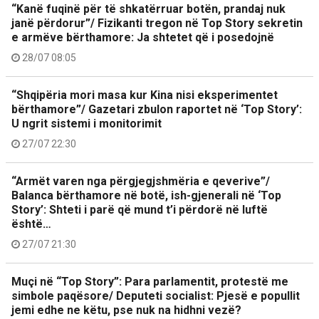
“Kanë fuqinë për të shkatërruar botën, prandaj nuk
janë përdorur”/ Fizikanti tregon në Top Story sekretin
e armëve bërthamore: Ja shtetet që i posedojnë
28/07 08:05
“Shqipëria mori masa kur Kina nisi eksperimentet
bërthamore”/ Gazetari zbulon raportet në ‘Top Story’:
U ngrit sistemi i monitorimit
27/07 22:30
“Armët varen nga përgjegjshmëria e qeverive”/
Balanca bërthamore në botë, ish-gjenerali në ‘Top
Story’: Shteti i parë që mund t’i përdorë në luftë
është…
27/07 21:30
Muçi në “Top Story”: Para parlamentit, protestë me
simbole paqësore/ Deputeti socialist: Pjesë e popullit
jemi edhe ne këtu, pse nuk na hidhni vezë?