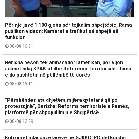
Për një javë 1.100 gjoba për tejkalim shpejtësie, Rama
publikon videon: Kamerat e trafikut së shpejti në
funksion
08/08 16:31
Berisha beson tek ambasadori amerikan, por vijon
sulmet ndaj SPAK-ut dhe Reformës Territoriale: Rama
e do pushtetin në pëllëmbë të dorës
08/08 15:11
“Përshëndes ata dhjetëra mijëra qytetarë që po
protestojnë”, Berisha: Reforma territoriale e Ramës,
platformë për shpopullimin e Shqipërisë
08/08 12:39
Kufizimet ndaj gazetarëve në GJKKO, PD del kundër