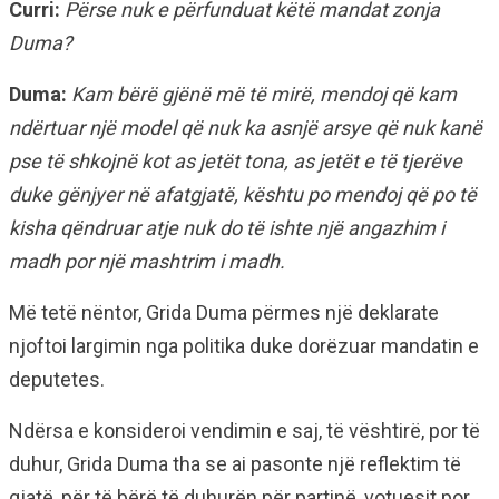
Curri:
Përse nuk e përfunduat këtë mandat zonja
Duma?
Duma:
Kam bërë gjënë më të mirë, mendoj që kam
ndërtuar një model që nuk ka asnjë arsye që nuk kanë
pse të shkojnë kot as jetët tona, as jetët e të tjerëve
duke gënjyer në afatgjatë, kështu po mendoj që po të
kisha qëndruar atje nuk do të ishte një angazhim i
madh por një mashtrim i madh.
Më tetë nëntor, Grida Duma përmes një deklarate
njoftoi largimin nga politika duke dorëzuar mandatin e
deputetes.
Ndërsa e konsideroi vendimin e saj, të vështirë, por të
duhur, Grida Duma tha se ai pasonte një reflektim të
gjatë, për të bërë të duhurën për partinë, votuesit por