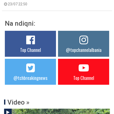
23/07 22:50
Na ndiqni:
Top Channel
@topchannelalbania
@tchbreakingnews
Top Channel
Video »