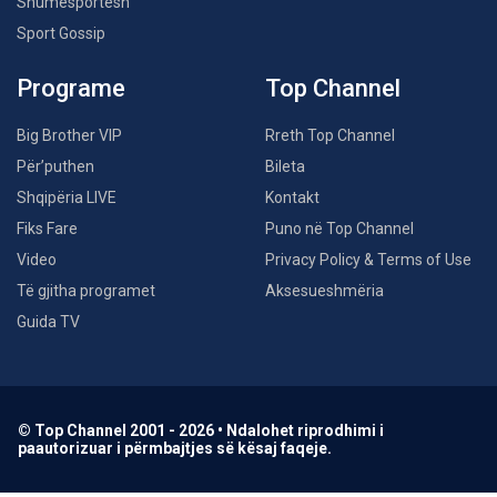
Shumësportësh
Sport Gossip
Programe
Top Channel
Big Brother VIP
Rreth Top Channel
Për’puthen
Bileta
Shqipëria LIVE
Kontakt
Fiks Fare
Puno në Top Channel
Video
Privacy Policy & Terms of Use
Të gjitha programet
Aksesueshmëria
Guida TV
© Top Channel 2001 - 2026 • Ndalohet riprodhimi i
paautorizuar i përmbajtjes së kësaj faqeje.