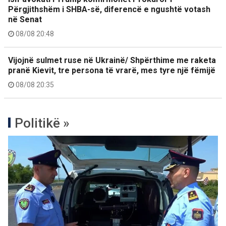
Përgjithshëm i SHBA-së, diferencë e ngushtë votash
në Senat
08/08 20:48
Vijojnë sulmet ruse në Ukrainë/ Shpërthime me raketa
pranë Kievit, tre persona të vrarë, mes tyre një fëmijë
08/08 20:35
Politikë »