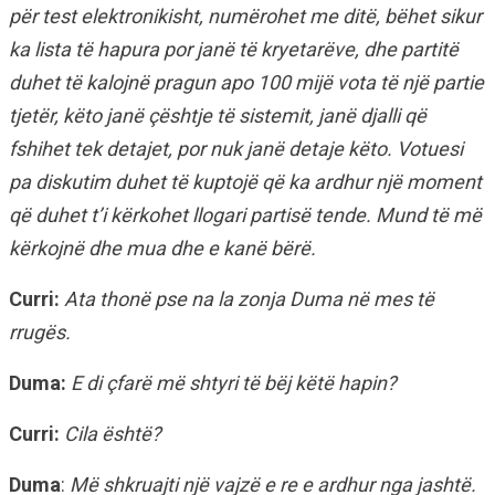
për test elektronikisht, numërohet me ditë, bëhet sikur
ka lista të hapura por janë të kryetarëve, dhe partitë
duhet të kalojnë pragun apo 100 mijë vota të një partie
tjetër, këto janë çështje të sistemit, janë djalli që
fshihet tek detajet, por nuk janë detaje këto. Votuesi
pa diskutim duhet të kuptojë që ka ardhur një moment
që duhet t’i kërkohet llogari partisë tende. Mund të më
kërkojnë dhe mua dhe e kanë bërë.
Curri:
Ata thonë pse na la zonja Duma në mes të
rrugës.
Duma:
E di çfarë më shtyri të bëj këtë hapin?
Curri:
Cila është?
Duma
:
Më shkruajti një vajzë e re e ardhur nga jashtë.