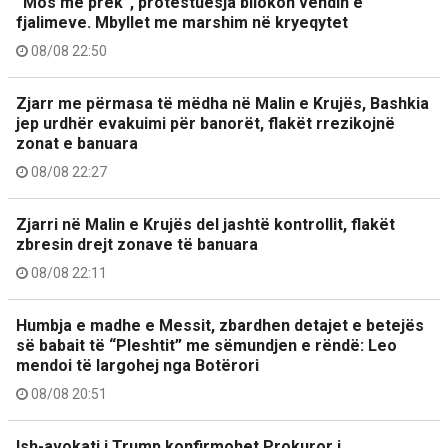
“Mos më prek”, protestuesja bllokon vendin e
fjalimeve. Mbyllet me marshim në kryeqytet
08/08 22:50
Zjarr me përmasa të mëdha në Malin e Krujës, Bashkia
jep urdhër evakuimi për banorët, flakët rrezikojnë
zonat e banuara
08/08 22:27
Zjarri në Malin e Krujës del jashtë kontrollit, flakët
zbresin drejt zonave të banuara
08/08 22:11
Humbja e madhe e Messit, zbardhen detajet e betejës
së babait të “Pleshtit” me sëmundjen e rëndë: Leo
mendoi të largohej nga Botërori
08/08 20:51
Ish-avokati i Trump konfirmohet Prokuror i