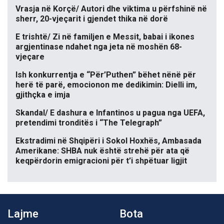
Vrasja në Korçë/ Autori dhe viktima u përfshinë në
sherr, 20-vjeçarit i gjendet thika në dorë
E trishtë/ Zi në familjen e Messit, babai i ikones
argjentinase ndahet nga jeta në moshën 68-
vjeçare
Ish konkurrentja e “Për’Puthen” bëhet nënë për
herë të parë, emocionon me dedikimin: Dielli im,
gjithçka e imja
Skandal/ E dashura e Infantinos u pagua nga UEFA,
pretendimi tronditës i “The Telegraph”
Ekstradimi në Shqipëri i Sokol Hoxhës, Ambasada
Amerikane: SHBA nuk është strehë për ata që
keqpërdorin emigracioni për t’i shpëtuar ligjit
Lajme
Bota