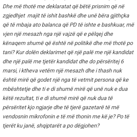
Dhe më thotë me deklaratat që bëtë prisnim që në
zgjedhjet majit të ishit bashkë dhe unë bëra gjithçka
që të mbaja ato balanca që PD të ishte e bashkuar, më
vjen një mesazh nga një vajzë që e pëlqej dhe
kënaqem shumë që është në politikë dhe më thotë po
tani? Kur dolën deklarimet që një palë me një kandidat
dhe një palë me tjetër kandidat dhe do përsëritej 6
marsi, i ktheva vetëm një mesazh dhe i thash nuk
është mirë që godet një nga të vetmit persona që ke
mbështetje dhe ti e di shumë mirë që unë nuk e dua
këtë rezultat, ti e di shumë mirë që nuk dua të
përsëritet kjo ngjarje dhe të tjerë gazetarë të më
vendosnin mikrofonin e të më thonin me kë je? Po të
tjerët ku janë, shqiptarët a po dëgjohen?