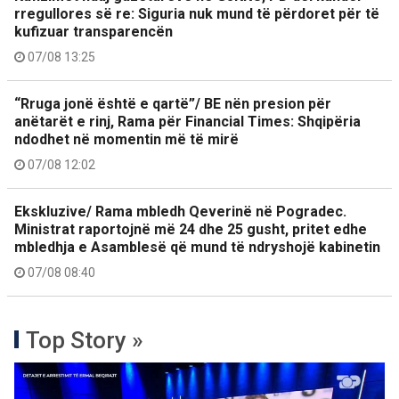
rregullores së re: Siguria nuk mund të përdoret për të
kufizuar transparencën
07/08 13:25
“Rruga jonë është e qartë”/ BE nën presion për
anëtarët e rinj, Rama për Financial Times: Shqipëria
ndodhet në momentin më të mirë
07/08 12:02
Ekskluzive/ Rama mbledh Qeverinë në Pogradec.
Ministrat raportojnë më 24 dhe 25 gusht, pritet edhe
mbledhja e Asamblesë që mund të ndryshojë kabinetin
07/08 08:40
Top Story »