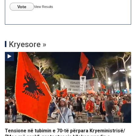
Vote
View Results
Kryesore »
Tensione në tubimin e 70-të përpara Kryeministrisë/