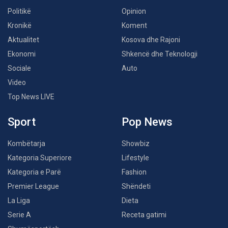
Politikë
Opinion
Kronikë
Koment
Aktualitet
Kosova dhe Rajoni
Ekonomi
Shkencë dhe Teknologji
Sociale
Auto
Video
Top News LIVE
Sport
Pop News
Kombëtarja
Showbiz
Kategoria Superiore
Lifestyle
Kategoria e Parë
Fashion
Premier League
Shëndeti
La Liga
Dieta
Serie A
Receta gatimi