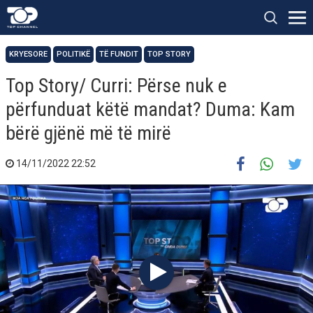
KRYESORE
POLITIKË
TË FUNDIT
TOP STORY
Top Story/ Curri: Përse nuk e
përfunduat këtë mandat? Duma: Kam
bërë gjënë më të mirë
14/11/2022 22:52