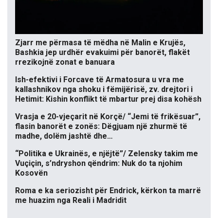
Zjarr me përmasa të mëdha në Malin e Krujës,
Bashkia jep urdhër evakuimi për banorët, flakët
rrezikojnë zonat e banuara
Ish-efektivi i Forcave të Armatosura u vra me
kallashnikov nga shoku i fëmijërisë, zv. drejtori i
Hetimit: Kishin konflikt të mbartur prej disa kohësh
Vrasja e 20-vjeçarit në Korçë/ “Jemi të frikësuar”,
flasin banorët e zonës: Dëgjuam një zhurmë të
madhe, dolëm jashtë dhe…
“Politika e Ukrainës, e njëjtë”/ Zelensky takim me
Vuçiçin, s’ndryshon qëndrim: Nuk do ta njohim
Kosovën
Roma e ka seriozisht për Endrick, kërkon ta marrë
me huazim nga Reali i Madridit